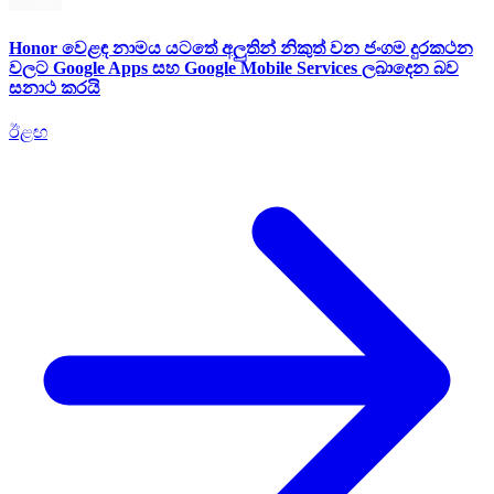
Honor වෙළඳ නාමය යටතේ අලුතින් නිකුත් වන ජංගම දුරකථන
වලට Google Apps සහ Google Mobile Services ලබාදෙන බව
සනාථ කරයි
ඊළඟ