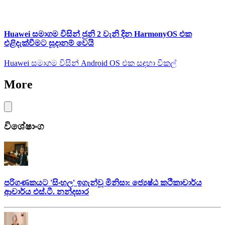
Huawei සමාගම විසින් ජුනි 2 වැනි දින HarmonyOS එක
එළිදැක්වීමට සූදානම් වෙයි
Huawei සමාගම විසින් Android OS එක සඳහා විකල්
More
විශේෂාංග
පරිගණකයට 'සිංහල' ඉගැන්වූ මිනිසා: ජ්‍යෙෂ්ඨ කථිකාචාර්ය
ආචාර්ය එස්.ටී. නන්දසාර