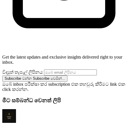
Get the latest updates and exclusive insights delivered right to your
inbox.
විද්‍යුත් තැපැල් ලිපිනය
Subscribe වන්න
Subscribe වෙමින්...
ඔබේ inbox පරීක්ෂා කර subscription එක තහවුරු කිරීමට link එක
click කරන්න.
මීට සම්බන්ධ වෙනත් ලිපි