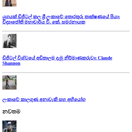
යුගයක් ඩිජිටල් කල ශ්‍රී ලංකාවේ තොරතුරු තාක්ෂණයේ පියා:
විද්‍යාජෝති මහාචාර්ය වී. කේ. සමරනායක
ඩිජිටල් විශ්වයේ අඩිතාලම දැමු නිර්මාණකරුවා: Claude
Shannon
ලංකාවේ කාලගුණ අනාවැකි සහ අභියෝග
නවතම