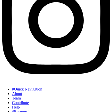
#Quick Navigation
About
Team
Contribute
Help
#Responsibility