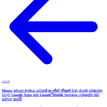
පෙර
Honor වෙළඳ නාමය යටතේ අලුතින් නිකුත් වන ජංගම දුරකථන
වලට Google Apps සහ Google Mobile Services ලබාදෙන බව
සනාථ කරයි