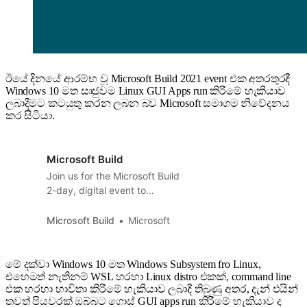
ඊයේ දිනයේ ආරම්භ වූ Microsoft Build 2021 event එක අතරතුරදී
Windows 10 මත සෘජුවම Linux GUI Apps run කිරීමේ හැකියාව
ලබාදීමට කටයුතු කරන ලබන බව Microsoft සමාගම නිවේදනය
කර සිටියා.
Microsoft Build
Join us for the Microsoft Build
2-day, digital event to
expand your skillset, find
technical solutions, and
Microsoft Build
Microsoft
innovate for the challenges of
tomorrow.
මේ දක්වා Windows 10 මත Windows Subsystem fro Linux,
එහෙමත් නැතිනම් WSL හරහා Linux distro එකක්, command line
එක හරහා භාවිතා කිරීමේ හැකියාව ලබාදී තිබුණු අතර, දැන් එයින්
තවත් පියවරක් ඔබ්බට ගොස් GUI apps run කිරීමේ හැකියාව ද