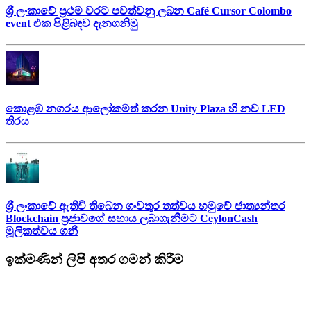
ශ්‍රී ලංකාවේ ප්‍රථම වරට පවත්වනු ලබන Café Cursor Colombo
event එක පිළිබඳව දැනගනිමු
කොළඹ නගරය ආලෝකමත් කරන Unity Plaza හි නව LED
තිරය
ශ්‍රී ලංකාවේ ඇතිවී තිබෙන ගංවතුර තත්වය හමුවේ ජාත්‍යන්තර
Blockchain ප්‍රජාවගේ සහාය ලබාගැනීමට CeylonCash
මූලිකත්වය ග​නී
ඉක්මණින් ලිපි අතර ගමන් කිරීම