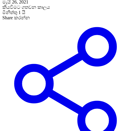
මැයි 26, 2021
කියවීමට ගතවන කාලය
මිනිත්තු 1 යි
Share කරන්න