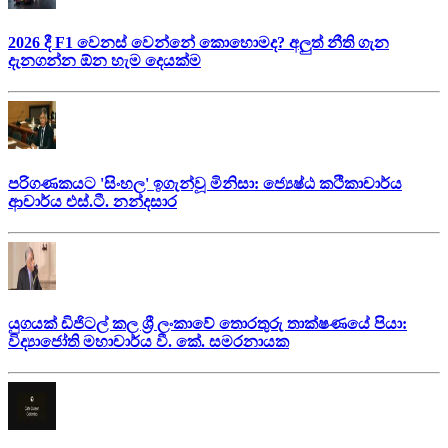
2026 දී F1 වෙනස් වෙන්නේ කොහොමද? අලුත් නීති ගැන
දැනගන්න ඕන හැම දෙයක්ම
පරිගණකයට 'සිංහල' ඉගැන්වූ මිනිසා: ජ්‍යෙෂ්ඨ කථිකාචාර්ය
ආචාර්ය එස්.ටී. නන්දසාර
යුගයක් ඩිජිටල් කල ශ්‍රී ලංකාවේ තොරතුරු තාක්ෂණයේ පියා:
විද්‍යාජෝති මහාචාර්ය වී. කේ. සමරනායක