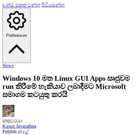
දැන්ම එකතු වන්න
පිවිසෙන්න
Preferences
News
Windows 10 මත Linux GUI Apps සෘජුවම
run කිරීමේ හැකියාව ලබාදීමට Microsoft
සමාගම කටයුතු කරයි
කතුවරයා
Kasun Jayarathna
Publish කළේ