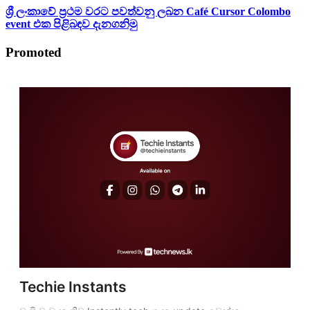
ශ්‍රී ලංකාවේ ප්‍රථම වරට පවත්වනු ලබන Café Cursor Colombo
event එක පිළිබඳව දැනගනිමු
Promoted
Techie Instants