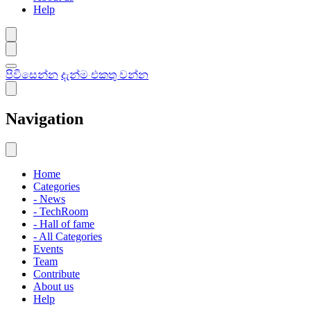
Help
පිවිසෙන්න
දැන්ම එකතු වන්න
Navigation
Home
Categories
- News
- TechRoom
- Hall of fame
- All Categories
Events
Team
Contribute
About us
Help