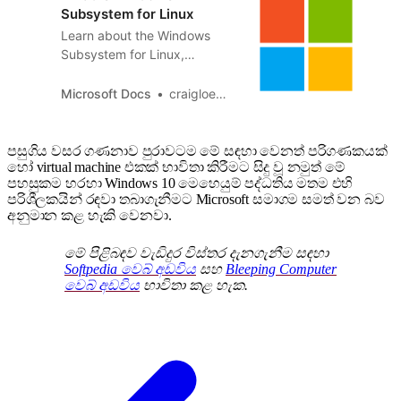
Subsystem for Linux
Learn about the Windows
Subsystem for Linux,
including the different
versions and ways you can
Microsoft Docs
craigloewen-msft
use them.
පසුගිය වසර ගණනාව පුරාවටම මේ සඳහා වෙනත් පරිගණකයක්
හෝ virtual machine එකක් භාවිතා කිරීමට සිදු වූ නමුත් මේ
පහසුකම හරහා Windows 10 මෙහෙයුම් පද්ධතිය මතම එහි
පරිශීලකයින් රඳවා තබාගැනීමට Microsoft සමාගම සමත් වන බව
අනුමාන කළ හැකි වෙනවා.
මේ පිළිබඳව වැඩිදුර විස්තර දැනගැනීම සඳහා
Softpedia වෙබ් අඩවිය
සහ
Bleeping Computer
වෙබ් අඩවිය
භාවිතා කළ හැක.