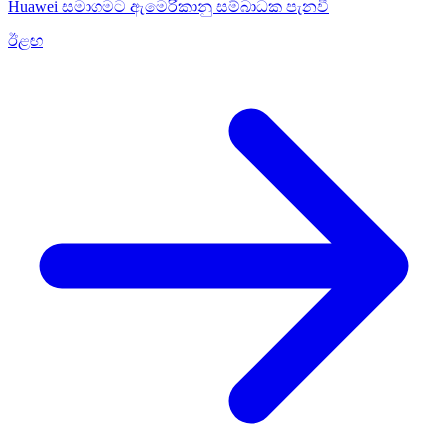
Huawei සමාගමට ඇමෙරිකානු සම්බාධක පැනවී
ඊළඟ