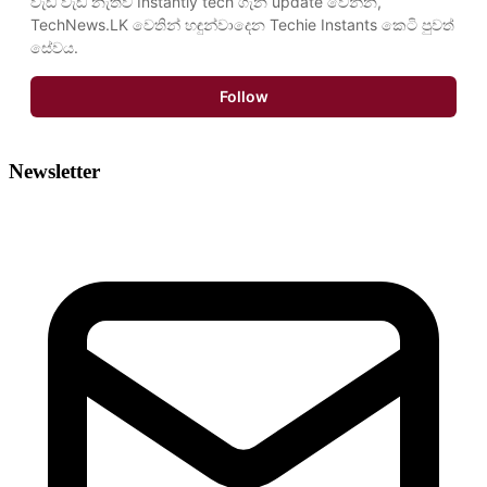
වැඩි වැඩ නැතිව Instantly tech ගැන update වෙන්න, 
TechNews.LK වෙතින් හඳුන්වාදෙන Techie Instants කෙටි පුවත් 
සේවය.
Follow
Newsletter