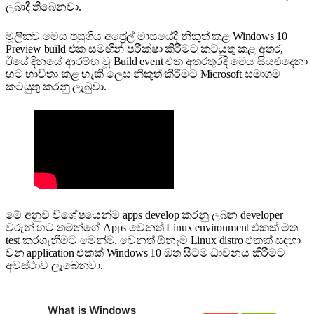
ලබාදී තිබෙනවා.
මූලිකව මෙය පසුගිය අප්‍රේල් මාසයේදී නිකුත් කළ Windows 10
Preview build එක සමඟින් පරීක්ෂා කිරීමට කටයුතු කළ අතර,
ඊයේ දිනයේ ආරම්භ වූ Build event එක අතරතුරදී මෙය සියළුදෙනා
හට භාවිතා කළ හැකි ලෙස නිකුත් කිරීමට Microsoft සමාගම
කටයුතු කරනු ලැබුවා.
මේ අනුව විශේෂයෙන්ම apps develop කරනු ලබන developer
වරුන් හට තමන්ගේ Apps වෙනත් Linux environment එකක් මත
test කරගැනීමට මෙන්ම, වෙනත් ඕනෑම Linux distro එකක් සඳහා
වන application එකක් Windows 10 ඹත සිටම ධාවනය කිරීමට
අවස්ථාව ලැබෙනවා.
What is Windows