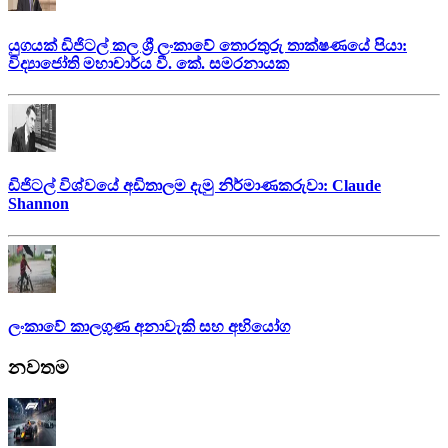
යුගයක් ඩිජිටල් කල ශ්‍රී ලංකාවේ තොරතුරු තාක්ෂණයේ පියා:
විද්‍යාජෝති මහාචාර්ය වී. කේ. සමරනායක
ඩිජිටල් විශ්වයේ අඩිතාලම දැමු නිර්මාණකරුවා: Claude
Shannon
ලංකාවේ කාලගුණ අනාවැකි සහ අභියෝග
නවතම