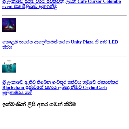
ශ්‍රී ලංකාවේ ප්‍රථම වරට පවත්වනු ලබන Café Cursor Colombo
event එක පිළිබඳව දැනගනිමු
කොළඹ නගරය ආලෝකමත් කරන Unity Plaza හි නව LED
තිරය
ශ්‍රී ලංකාවේ ඇතිවී තිබෙන ගංවතුර තත්වය හමුවේ ජාත්‍යන්තර
Blockchain ප්‍රජාවගේ සහාය ලබාගැනීමට CeylonCash
මූලිකත්වය ග​නී
ඉක්මණින් ලිපි අතර ගමන් කිරීම