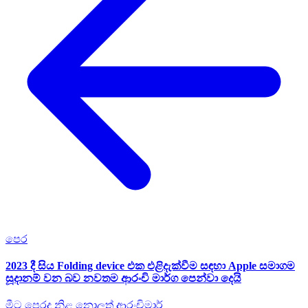
පෙර
2023 දී සිය Folding device එක එළිදැක්වීම සඳහා Apple සමාගම
සූදානම් වන බව නවතම ආරංචි මාර්ග පෙන්වා දෙයි
මීට පෙරද නිළ නොලත් ආරංචිමාර්