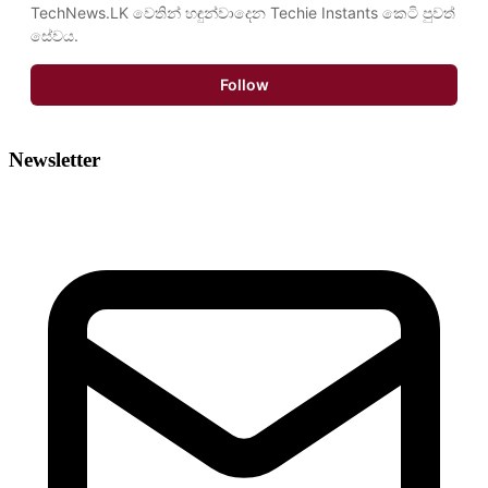
TechNews.LK වෙතින් හඳුන්වාදෙන Techie Instants කෙටි පුවත් 
සේවය.
Follow
Newsletter