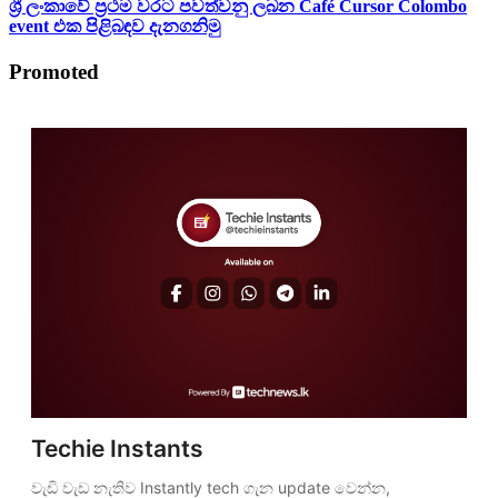
ශ්‍රී ලංකාවේ ප්‍රථම වරට පවත්වනු ලබන Café Cursor Colombo
event එක පිළිබඳව දැනගනිමු
Promoted
Techie Instants
වැඩි වැඩ නැතිව Instantly tech ගැන update වෙන්න, 