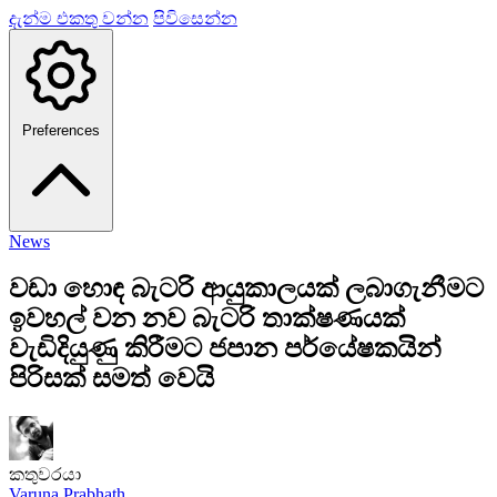
දැන්ම එකතු වන්න
පිවිසෙන්න
Preferences
News
වඩා හොඳ බැටරි ආයුකාලයක් ලබාගැනීමට
ඉවහල් වන නව බැටරි තාක්ෂණයක්
වැඩිදියුණු කිරීමට ජපාන පර්යේෂකයින්
පිරිසක් සමත් වෙයි
කතුවරයා
Varuna Prabhath