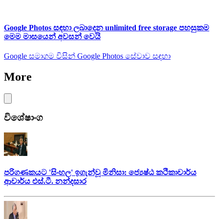
Google Photos සඳහා ලබාදෙන unlimited free storage පහසුකම
මෙම මාසයෙන් අවසන් වෙයි
Google සමාගම විසින් Google Photos සේවාව සඳහා
More
විශේෂාංග
පරිගණකයට 'සිංහල' ඉගැන්වූ මිනිසා: ජ්‍යෙෂ්ඨ කථිකාචාර්ය
ආචාර්ය එස්.ටී. නන්දසාර