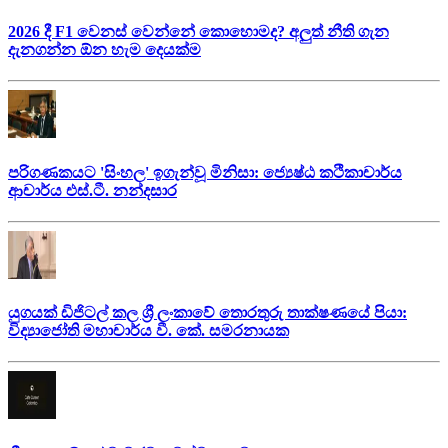
2026 දී F1 වෙනස් වෙන්නේ කොහොමද? අලුත් නීති ගැන
දැනගන්න ඕන හැම දෙයක්ම
පරිගණකයට 'සිංහල' ඉගැන්වූ මිනිසා: ජ්‍යෙෂ්ඨ කථිකාචාර්ය
ආචාර්ය එස්.ටී. නන්දසාර
යුගයක් ඩිජිටල් කල ශ්‍රී ලංකාවේ තොරතුරු තාක්ෂණයේ පියා:
විද්‍යාජෝති මහාචාර්ය වී. කේ. සමරනායක