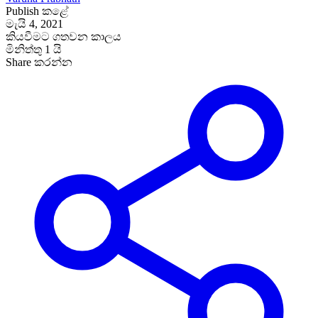
Publish කළේ
මැයි 4, 2021
කියවීමට ගතවන කාලය
මිනිත්තු 1 යි
Share කරන්න