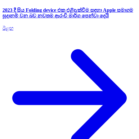
2023 දී සිය Folding device එක එළිදැක්වීම සඳහා Apple සමාගම
සූදානම් වන බව නවතම ආරංචි මාර්ග පෙන්වා දෙයි
ඊළඟ