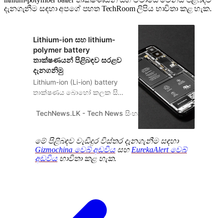
දැනගැනීම සඳහා අපගේ පහත TechRoom ලිපිය භාවිතා කළ හැක.
Lithium-ion සහ lithium-
polymer battery
තාක්ෂණයන් පිළිබඳව සරළව
දැනගනිමු
Lithium-ion (Li-ion) battery
තාක්ෂණය බොහෝ කලක සිටම
smartphones සහ portable
gadgets සඳහා භාවිතයට ගත්
TechNews.LK - Tech News සිංහලෙන්
Sanka Madurang
battery තාක්ෂණයක් වන නමුත්
නවීන smartphones වල
මේ පිළිබඳව වැඩිදුර විස්තර දැනගැනීම සඳහා
බහුලව දැකගැනීමට හැකි බැටරි
Gizmochina වෙබ් අඩවිය
සහ
EurekaAlert වෙබ්
තාක්ෂණය වන්නේ lithium-
අඩවිය
භාවිතා කළ හැක.
polymer (Li-poly) battery
තාක්ෂණයයි. මෙම battery
වර්ග දෙකෙහිම පොදුවෙහි වාසි
සහ අවාසි දැකගැනීමට හැකියාව
…