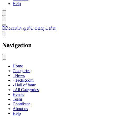
Help
පිවිසෙන්න
දැන්ම එකතු වන්න
Navigation
Home
Categories
- News
- TechRoom
- Hall of fame
- All Categories
Events
Team
Contribute
About us
Help