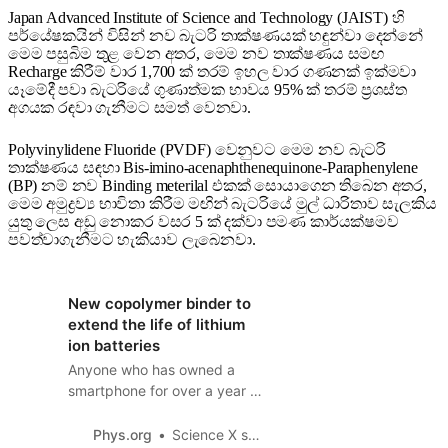
Japan Advanced Institute of Science and Technology (JAIST) හි
පර්යේෂකයින් විසින් නව බැටරි තාක්ෂණයක් හඳුන්වා දෙන්නේ
මෙම පසුබිම තුළ වෙන අතර, මෙම නව තාක්ෂණය සමඟ
Recharge කිරීම් වාර 1,700 ක් තරම් ඉහල වාර ගණනක් ඉක්මවා
යෑමේදී පවා බැටරියේ ගුණාත්මක භාවය 95% ක් තරම් ප්‍රශස්ත
අගයක රඳවා ගැනීමට සමත් වෙනවා.
Polyvinylidene Fluoride (PVDF) වෙනුවට මෙම නව බැටරි
තාක්ෂණය සඳහා Bis-imino-acenaphthenequinone-Paraphenylene
(BP) නම් නව Binding meterilal එකක් සොයාගෙන තිබෙන අතර,
මෙම අමුද්‍රව්‍ය භාවිතා කිරීම මඟින් බැටරියේ මුල් ධාරිතාව සැලකිය
යුතු ලෙස අඩු නොකර වසර 5 ක් දක්වා පමණ කාර්යක්ෂමව
පවත්වාගැනීමට හැකියාව ලැබෙනවා.
New copolymer binder to
extend the life of lithium
ion batteries
Anyone who has owned a
smartphone for over a year is
most likely aware that its
built-in lithium (Li)-ion battery
Phys.org
Science X staff