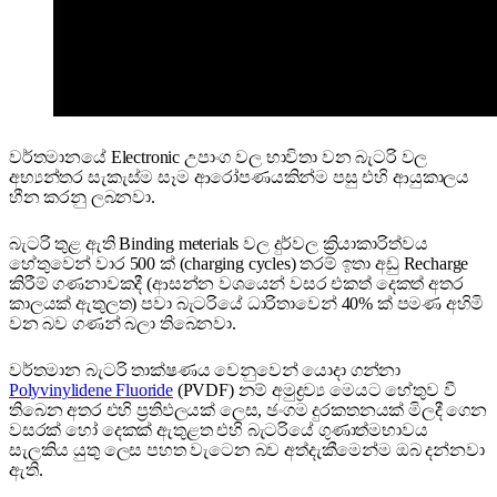
වර්තමානයේ Electronic උපාංග වල භාවිතා වන බැටරි වල
අභ්‍යන්තර සැකැස්ම සෑම ආරෝපණයකින්ම පසු එහි ආයුකාලය
හීන කරනු ලබනවා.
බැටරි තුළ ඇති Binding meterials වල දුර්වල ක්‍රියාකාරිත්වය
හේතුවෙන් වාර 500 ක් (charging cycles) තරම් ඉතා අඩු Recharge
කිරීම් ගණනාවකදී (ආසන්න වශයෙන් වසර එකත් දෙකත් අතර
කාලයක් ඇතුලත) පවා බැටරියේ ධාරිතාවෙන් 40% ක් පමණ අහිමි
වන බව ගණන් බලා තිබෙනවා.
වර්තමාන බැටරි තාක්ෂණය වෙනුවෙන් යොදා ගන්නා
Polyvinylidene Fluoride
(PVDF) නම් අමුද්‍රව්‍ය මෙයට හේතුව වී
තිබෙන අතර එහි ප්‍රතිඵලයක් ලෙස, ඡංගම දුරකතනයක් මිලදී ගෙන
වසරක් හෝ දෙකක් ඇතුළත එහි බැටරියේ ගුණාත්මභාවය
සැලකිය යුතු ලෙස පහත වැටෙන බව අත්දැකීමෙන්ම ඔබ දන්නවා
ඇති.