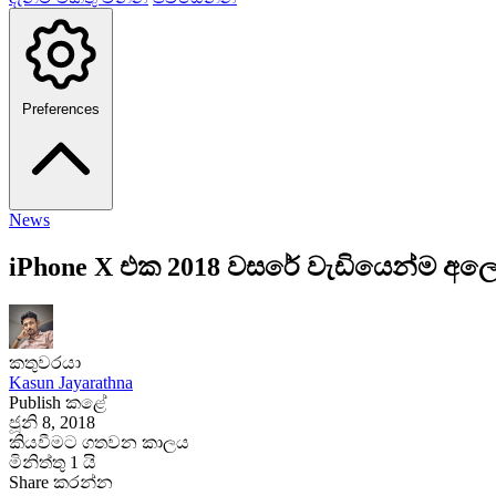
Preferences
News
iPhone X එක 2018 වසරේ වැඩියෙන්ම අලෙව
කතුවරයා
Kasun Jayarathna
Publish කළේ
ජූනි 8, 2018
කියවීමට ගතවන කාලය
මිනිත්තු 1 යි
Share කරන්න