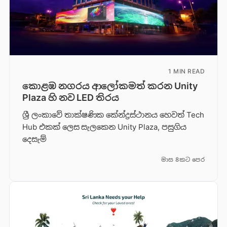
1 MIN READ
කොළඹ නගරය ආලෝකමත් කරන Unity
Plaza හි නව LED තිරය
ශ්‍රී ලංකාවේ තාක්ෂණික කේන්ද්‍රස්ථානය හෙවත් Tech
Hub එකක් ලෙස සැලකෙන Unity Plaza, පසුගිය
දෙසැම්
මාස 8කට පෙර