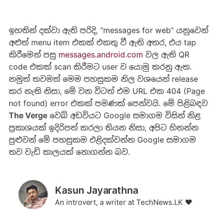
ඉහතින් දක්වා ඇති පරිදි, “messages for web” යනුවෙන්
අළුත් menu item එකක් එකතු වී ඇති අතර, එය tap
කිරීමෙන් පසු
messages.android.com
වල ඇති QR
code එකක් scan කිරීමට user ව යොමු කරනු ඇත.
නමුත් තවමත් මෙම පහසුකම නිල වශයෙන් release
කර නැති නිසා, මේ වන විටත් එම URL එක 404 (Page
not found) error එකක් පමණක් පෙන්වයි. මේ පිළිබඳව
The Verge
වෙබ් අඩවියට Google සමාගම විසින් නිළ
ප්‍රකාශයක් ඉදිරිපත් කරලා තියන නිසා, අපිට හිතන්න
පුළුවන් මේ පහසුකම එළිදක්වන්න Google සමාගම
තව වැඩි කාලයක් නොගන්න බව.
Kasun Jayarathna
An introvert, a writer at TechNews.LK ❤️