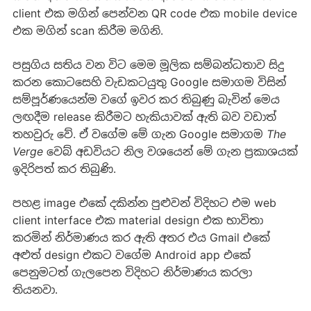
client එක මගින් පෙන්වන QR code එක mobile device
එක මගින් scan කිරීම මගිනි.
පසුගිය සතිය වන විට මෙම මූලික සම්බන්ධතාව සිදු
කරන කොටසෙහි වැඩකටයුතු Google සමාගම විසින්
සම්පූර්ණයෙන්ම වගේ ඉවර කර තිබුණු බැවින් මෙය
ලඟදීම release කිරීමට හැකියාවක් ඇති බව වඩාත්
තහවුරු වේ. ඒ වගේම මේ ගැන Google සමාගම
The
Verge
වෙබ් අඩවියට නිල වශයෙන් මේ ගැන ප්‍රකාශයක්
ඉදිරිපත් කර තිබුණි.
පහළ image එකේ දකින්න පුළුවන් විදිහට එම web
client interface එක material design එක භාවිතා
කරමින් නිර්මාණය කර ඇති අතර එය Gmail එකේ
අළුත් design එකට වගේම Android app එකේ
පෙනුමටත් ගැලපෙන විදිහට නිර්මාණය කරලා
තියනවා.