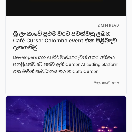
2 MIN READ
ශ්‍රී ලංකාවේ ප්‍රථම වරට පවත්වනු ලබන
Café Cursor Colombo event එක පිළිබඳව
දැනගනිමු
Developers සහ AI නිර්මාණකරුවන් අතර අතිශය
ජනප්‍රියත්වයට පත්ව ඇති Cursor AI coding platform
එක මගින් සංවිධානය කර න Café Cursor
මාස 8කට පෙර