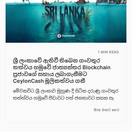
1 MIN READ
ශ්‍රී ලංකාවේ ඇතිවී තිබෙන ගංවතුර
තත්වය හමුවේ ජාත්‍යන්තර Blockchain
ප්‍රජාවගේ සහාය ලබාගැනීමට
CeylonCash මූලිකත්වය ග​නී
මේවනවිට ශ්‍රී ලංකාව මුහුණ දී සිටින දරුණු ගංවතුර
තත්ත්වය හමුවේ පීඩාවට පත් ජනතාවට සහන සැ
මාස 8කට පෙර