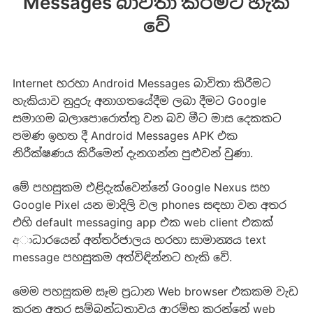
Messages බාවිතා කිරීමට හැකි
වේ
Internet හරහා Android Messages බාවිතා කිරීමට
හැකියාව නුදුරු අනාගතයේදීම ලබා දීමට Google
සමාගම බලාපොරොත්තු වන බව මීට මාස දෙකකට
පමණ ඉහත දී Android Messages APK එක
නිරීක්ෂණය කිරීමෙන් දැනගන්න පුළුවන් වුණා.
මේ පහසුකම එළිදැක්වෙන්නේ Google Nexus සහ
Google Pixel යන මාදිලි වල phones සඳහා වන අතර
එහි default messaging app එක web client එකක්
අාධාරයෙන් අන්තර්ජාලය හරහා සාමාන්‍යය text
message පහසුකම අත්විඳින්නට හැකි වේ.
මෙම පහසුකම සෑම ප්‍රධාන Web browser එකකම වැඩ
කරන අතර සම්බන්ධතාවය ආරම්භ කරන්නේ web