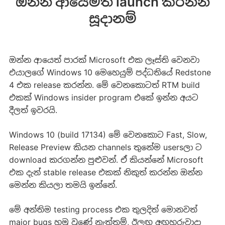
ඔන්න ආයෙමත් launch කරන්න
සූදානම්
ඔන්න ආයෙත් පාරක් Microsoft එක ලෑස්ති වෙනවා
එයාලගේ Windows 10 මෙහෙයුම් පද්ධතියේ Redstone
4 එක release කරන්න. මේ වෙනකොටත් RTM build
එකක් Windows insider program එකේ ඉන්න අයට
දීලත් ඉවරයි.
Windows 10 (build 17134) මේ වෙනකොට Fast, Slow,
Release Preview කියන channels තුනේම usersලා ට
download කරගන්න පුළුවන්. ඒ කියන්නේ Microsoft
එක දැන් stable release එකක් නිකුත් කරන්න ඔන්න
මෙන්න කියලා තමයි ඉන්නේ.
මේ අන්තිම testing process එක තුලදිත් මොනවත්
major bugs හමු වුණේ නැත්තම්, ඊලඟ අඟහරුවාදා