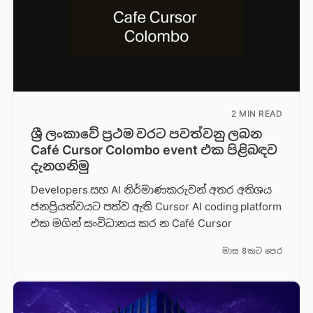
2 MIN READ
ශ්‍රී ලංකාවේ ප්‍රථම වරට පවත්වනු ලබන
Café Cursor Colombo event එක පිළිබඳව
දැනගනිමු
Developers සහ AI නිර්මාණකරුවන් අතර අතිශය
ජනප්‍රියත්වයට පත්ව ඇති Cursor AI coding platform
එක මගින් සංවිධානය කර න Café Cursor
මාස 8කට පෙර