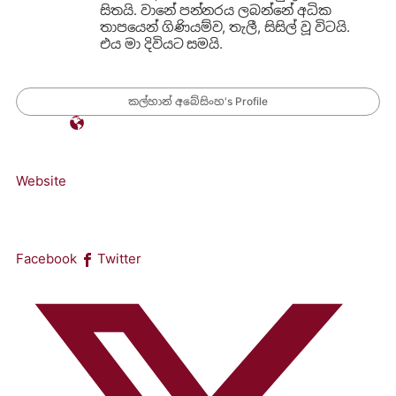
සිතයි. වානේ පන්නරය ලබන්නේ අධික
තාපයෙන් ගිණියම්ව, තැලී, සිසිල් වූ විටයි.
එය මා දිවියට සමයි.
කල්හාන් අබේසිංහ's Profile
Website
Facebook
Twitter