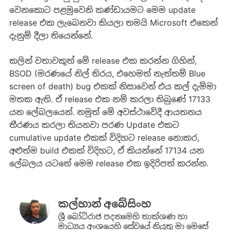
වෙනකොට පළමුවෙනි කණ්ඩායමට මෙම update
release එක ලැබෙනවා කියලා තමයි Microsoft එකෙන්
දැනුම් දීලා තියෙන්නේ.
කලින් වතාවකුත් මේ release එක කරන්න ගිහින්,
BSOD (මරණයේ නිල් තිරය, එහෙමත් නැත්තම් Blue
screen of death) bug එකක් නිසාවෙන් එය කල් දැම්මා
මතක ඇති. ඒ release එක නම් කරලා තිබුණේ 17133
යන ලේබලයෙන්. නමුත් මේ අවස්ථාවේදී ආයතනය
තීරණය කරලා තියනවා පරණ Update එකට
cumulative update එකක් විදිහට release නොකර,
අළුත්ම build එකක් විදිහට, ඒ කියන්නේ 17134 යන
ලේබලය යටතේ මෙම release එක ඉදිරිපත් කරන්න.
කල්හාන් අබේසිංහ
ශ්‍රී බෝධිරාජ පදනමෙහි ත‍ාක්ශණ හා
මාධ්‍යය අංශයෙහි සේවයේ නියුතු මා මෙසේ