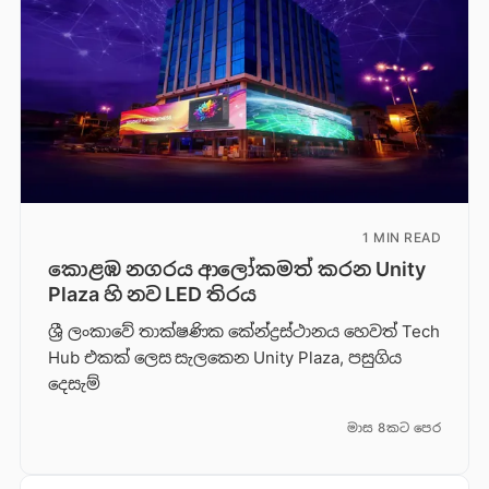
1 MIN READ
කොළඹ නගරය ආලෝකමත් කරන Unity
Plaza හි නව LED තිරය
ශ්‍රී ලංකාවේ තාක්ෂණික කේන්ද්‍රස්ථානය හෙවත් Tech
Hub එකක් ලෙස සැලකෙන Unity Plaza, පසුගිය
දෙසැම්
මාස 8කට පෙර