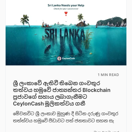
1 MIN READ
ශ්‍රී ලංකාවේ ඇතිවී තිබෙන ගංවතුර
තත්වය හමුවේ ජාත්‍යන්තර Blockchain
ප්‍රජාවගේ සහාය ලබාගැනීමට
CeylonCash මූලිකත්වය ග​නී
මේවනවිට ශ්‍රී ලංකාව මුහුණ දී සිටින දරුණු ගංවතුර
තත්ත්වය හමුවේ පීඩාවට පත් ජනතාවට සහන සැ