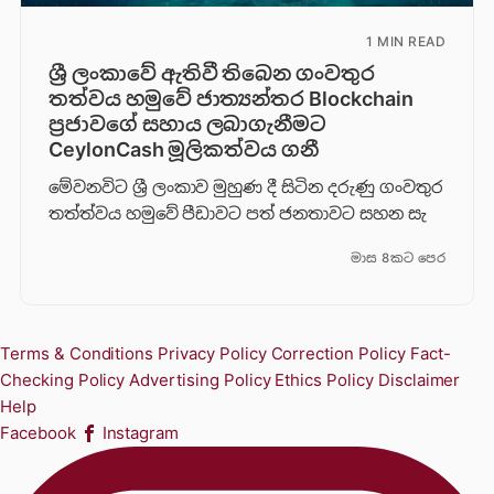
1 MIN READ
ශ්‍රී ලංකාවේ ඇතිවී තිබෙන ගංවතුර
තත්වය හමුවේ ජාත්‍යන්තර Blockchain
ප්‍රජාවගේ සහාය ලබාගැනීමට
CeylonCash මූලිකත්වය ග​නී
මේවනවිට ශ්‍රී ලංකාව මුහුණ දී සිටින දරුණු ගංවතුර
තත්ත්වය හමුවේ පීඩාවට පත් ජනතාවට සහන සැ
මාස 8කට පෙර
Terms & Conditions
Privacy Policy
Correction Policy
Fact-
Checking Policy
Advertising Policy
Ethics Policy
Disclaimer
Help
Facebook
Instagram