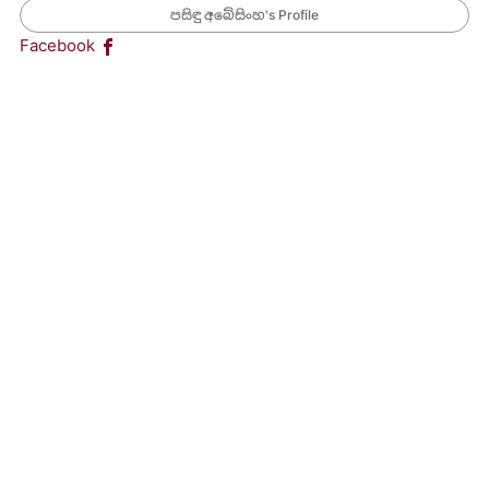
පසිඳු අබේසිංහ's Profile
Facebook