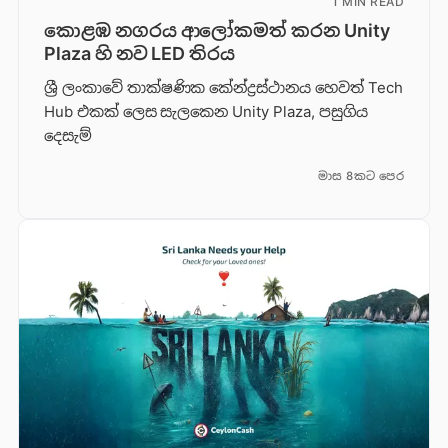
1 MIN READ
කොළඹ නගරය ආලෝකමත් කරන Unity
Plaza හි නව LED තිරය
ශ්‍රී ලංකාවේ තාක්ෂණික කේන්ද්‍රස්ථානය හෙවත් Tech
Hub එකක් ලෙස සැලකෙන Unity Plaza, පසුගිය
දෙසැම්
මාස 8කට පෙර