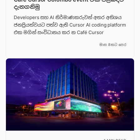
දැනගනිමු
Developers සහ AI නිර්මාණකරුවන් අතර අතිශය
ජනප්‍රියත්වයට පත්ව ඇති Cursor AI coding platform
එක මගින් සංවිධානය කර න Café Cursor
මාස 8කට පෙර