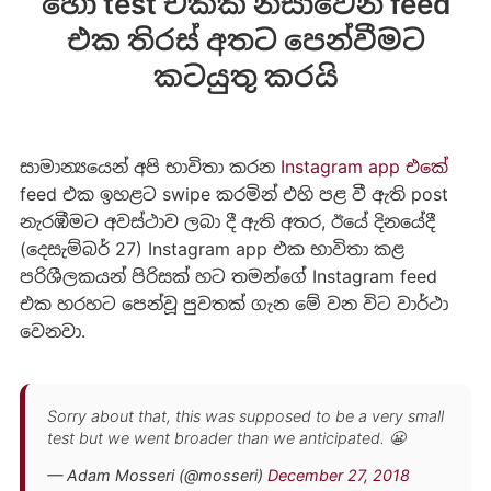
හෝ test එකක් නිසාවෙන් feed
එක තිරස් අතට පෙන්වීමට
කටයුතු කරයි
සාමාන්‍යයෙන් අපි භාවිතා කරන
Instagram app එකේ
feed එක ඉහළට swipe කරමින් එහි පළ වී ඇති post
නැරඹීමට අවස්ථාව ලබා දී ඇති අතර, ඊයේ දිනයේදී
(දෙසැම්බර් 27) Instagram app එක භාවිතා කළ
පරිශීලකයන් පිරිසක් හට තමන්ගේ Instagram feed
එක හරහට පෙන්වූ පුවතක් ගැන මේ වන විට වාර්ථා
වෙනවා.
Sorry about that, this was supposed to be a very small
test but we went broader than we anticipated. 😬
— Adam Mosseri (@mosseri)
December 27, 2018