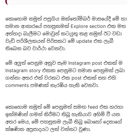
කොහොම නමුත් පසුගිය ඔක්තෝම්බර් මාසයේදී මේ හා
සමාන ආකාරයේ පහසුකමක් Explore section එක මත
අත්හදා බැලීමට මොවුන් කටයුතු කළ නමුත් ඊට වඩා
වැඩි පරිශීලකයන් පිරිසකට මේ update එක ලැබී
තිබෙන බව වාර්ථා වෙනවා.
මේ අලුත් පෙනුම අනුව සෑම Instagram post එකක් ම
Instagram story එකක පෙනුමට සමාන පෙනුමක් ලබා
ගන්නා අතර එක් වරකට එක post එකක් සහ එහි
comments පමණක් නැරඹිය හැකි වෙනවා.
කොහොම නමුත් මේ පෙනුමත් සමඟ feed එක හරහා
ඉක්මණින් ගමන් කිරීමට තිබූ හැකියාව අහිමි වී යන
අතර මෙය, මේ පහසුකම ලැබී තිබූ බොහෝ දෙනාගේ
ක්ෂණික අප්‍රසාදයට ලක් වන්නට වුණා.