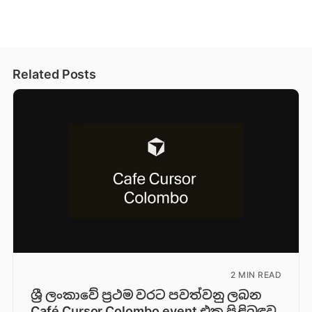
Related Posts
2 MIN READ
ශ්‍රී ලංකාවේ ප්‍රථම වරට පවත්වනු ලබන
Café Cursor Colombo event එක පිළිබඳව