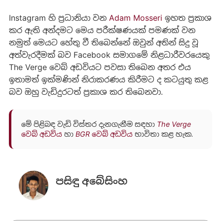
Instagram හි ප්‍රධානියා වන
Adam Mosseri
ඉහත ප්‍රකාශ
කර ඇති අන්දමට මෙය පරීක්ෂණයක් පමණක් වන
නමුත් මෙයට හේතු වී තිබෙන්නේ ඔවුන් අතින් සිදු වූ
අත්වැරදීමක් බව Facebook සමාගමේ නිළධාරීවරයෙකු
The Verge වෙබ් අඩවියට පවසා තිබෙන අතර එය
ඉතාමත් ඉක්මණින් නිරාකරණය කිරීමට ද කටයුතු කළ
බව ඔහු වැඩිදුරටත් ප්‍රකාශ කර තිබෙනවා.
මේ පිළිබඳ වැඩි විස්තර දැනගැනීම සඳහා
The Verge
වෙබ් අඩවිය
හා
BGR වෙබ් අඩවිය
භාවිතා කළ හැක.
පසිඳු අබේසිංහ