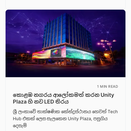
1 MIN READ
කොළඹ නගරය ආලෝකමත් කරන Unity
Plaza හි නව LED තිරය
ශ්‍රී ලංකාවේ තාක්ෂණික කේන්ද්‍රස්ථානය හෙවත් Tech
Hub එකක් ලෙස සැලකෙන Unity Plaza, පසුගිය
දෙසැම්