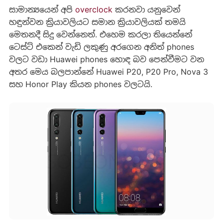
‍සාමාන්‍යයෙන් අපි
overclock
කරනවා යනුවෙන්
හඳුන්වන ක්‍රියාවලියට සමාන ක්‍රියාවලියක් තමයි
මෙතනදී සිදු වෙන්නෙත්. එහෙම කරලා තියෙන්නේ
ටෙස්ට් එකෙන් වැඩි ලකුණු අරගෙන අනිත් phones
වලට වඩා Huawei phones හොඳ බව පෙන්වීමට වන
අතර මෙය බලපාන්නේ Huawei P20, P20 Pro, Nova 3
සහ Honor Play කියන phones වලටයි.