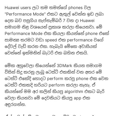
Huawei users ලට තම තමන්ගේ phones වල
"Performance Mode" එකට ඇතුල් වෙන්න ඉඩ ලබා
දෙන බව පසුගිය සැප්තැම්බර් 7 වන දා Huawei
සමාගම නිළ වශයෙන් ප්‍රකාශ කරලා තියෙනවා. මේ
Performance Mode එක කියලා කියන්නේ phone එකේ
සාමන්‍ය තරමට වඩා speed එක performance වගේ
දේවල් වැඩි කරන එක. හැබැයි මේකෙ අවාසියක්
වෙන්නේ ඉක්මනින් බැටරි එක බහින එකයි.
මේක අහුවෙලා තියෙන්නේ 3DMark කියන සමාගම
විසින් සිදු කරනු ලැබූ ටෙස්ට් එකකින් වන අතර මේ
ටෙස්ට් එකේදි හොදට perform කරපු phone එක වෙන
ටෙස්ට් එකකදි හරියට perform කරලා නැහැ. ඒ
කියන්නේ මම අර කලින් කියපු algorithm එකට බැරි
වෙලා තියනවා මේ දෙවනියට කියපු app එක
අඳුරගන්න.