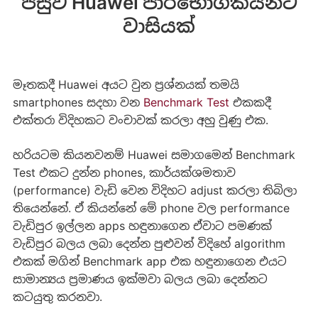
පසුව Huawei පාරිභෝගිකයන්ට
වාසියක්
මෑතකදී Huawei අයට වුන ප්‍රශ්නයක් තමයි
smartphones සදහා වන
Benchmark Test
එකකදී
එක්තරා විදිහකට වංචාවක් කරලා අහු වුණු එක.
හරියටම කියනවනම් Huawei සමාගමෙන් Benchmark
Test එකට දුන්න phones, කාර්යක්ශමතාව
(performance) වැඩි වෙන විදිහට adjust කරලා තිබිලා
තියෙන්නේ. ඒ කියන්නේ ‌‌මේ phone වල performance
වැඩිපුර ඉල්ලන apps හඳුනාගෙන ඒවාට පමණක්
වැඩිපුර බලය ලබා ‌දෙන්න පුළුවන් විදිහේ algorithm
එකක් මගින් Benchmark app එක හඳුනාගෙන එයට
සාමාන්‍යය ප්‍රමාණය ඉක්මවා බලය ලබා ‌‌දෙන්නට
කටයුතු කරනවා.