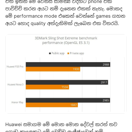
ඒත් ඉතින් මේ වෙනස සාමන්‍ය විදිහට phone එක
පාවිච්චි කරන අයට නම් දැනෙන එකක් නැහැ. මොකද
මේ performance mode එකෙන් වෙන්නේ games ගහන
අයට හොද quality අත්දැකිමක් ලැබෙන එක විතරයි.
Huawei සමාගම මේ මොන මොන දේවල් කරත් තව
ගොඩ කාලෙකට මේ වෙච්ච ලැජ්ජාවෙන් නම්