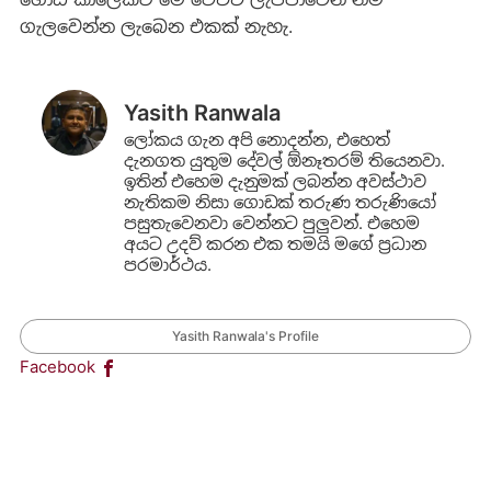
ගැලවෙන්න ලැබෙන එකක් නැහැ.
Yasith Ranwala
ලෝකය ගැන අපි නොදන්න, එහෙත්
දැනගත යුතුම දේවල් ඕනෑතරම් තියෙනවා.
ඉතින් එහෙම දැනුමක් ලබන්න අවස්ථාව
නැතිකම නිසා ගොඩක් තරුණ තරුණියෝ
පසුතැවෙනවා වෙන්නට පුලුවන්. එහෙම
අයට උදව් කරන එක තමයි මගේ ප්‍රධාන
පරමාර්ථය.
Yasith Ranwala's Profile
Facebook