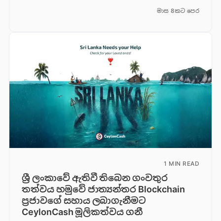
මාස 8කට පෙර
1 MIN READ
ශ්‍රී ලංකාවේ ඇතිවී තිබෙන ගංවතුර
තත්වය හමුවේ ජාත්‍යන්තර Blockchain
ප්‍රජාවගේ සහාය ලබාගැනීමට
CeylonCash මූලිකත්වය ග​නී