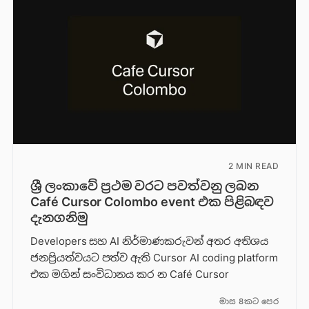
2 MIN READ
ශ්‍රී ලංකාවේ ප්‍රථම වරට පවත්වනු ලබන
Café Cursor Colombo event එක පිළිබඳව
දැනගනිමු
Developers සහ AI නිර්මාණකරුවන් අතර අතිශය
ජනප්‍රියත්වයට පත්ව ඇති Cursor AI coding platform
එක මගින් සංවිධානය කර න Café Cursor
මාස 8කට පෙර