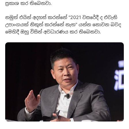
ප්‍රකාශ කර තිබෙනවා.
නමුත් එයින් අදහස් කරන්නේ "2021 වසරේදී ද එවැනි
උපාංගයක් නිකුත් කරන්නේ නැත" යන්න නොවන බවද
මෙහිදී ඔහු විසින් අවධාරණය කර තිබෙනවා.