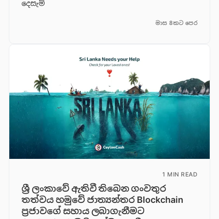
දෙසැම්
මාස 8කට පෙර
1 MIN READ
ශ්‍රී ලංකාවේ ඇතිවී තිබෙන ගංවතුර
තත්වය හමුවේ ජාත්‍යන්තර Blockchain
ප්‍රජාවගේ සහාය ලබාගැනීමට