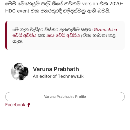
මෙම මෙහෙයුම් පද්ධතියේ නවතම version එක 2020-
HDC event එක අතරතුරදී එළිදක්වනු ඇති බවයි.
මේ ගැන වැඩිදුර විස්තර දැනගැනීම සඳහා
Gizmochina
වෙබ් අඩවිය
සහ
Sina වෙබ් අඩවිය
(චීන) භාවිතා කළ
හැක.
Varuna Prabhath
An editor of Technews.lk
Varuna Prabhath's Profile
Facebook