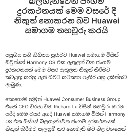
බලගැන්වෙන ජංගම
දුරකථනයක් මෙම වසරේ දී
නිකුත් නොකරන බව Huawei
සමාගම තහවුරු කරයි
පසුගිය සති කිහිපය පුරාවට Huawei සමාගම විසින්
ඔවුන්ගේ Harmony OS එක ඇතුලත් වන ජංගම
දුරකථනයක් මෙම වසර ඇතුලත නිකුත් කිරීමට
කටයුතු කරනු ඇති බවට කටකතා පැතිර යනු දකින්නට
ලැබුණා.
කොහොම නමුත් Huawei Consumer Business Group
එකේ CEO වරයා වන Richard Lu විසින් තහවුරු කරන
පරිදි මෙම වසර අගදී Huawei සමාගම විසින් Harmony
OS එක ඔස්සේ බලගැන්වෙන ජංගම දුරකථනයක්
නිකුත් කිරීමට සැලසුම් කර නොමැති බව නිළ වශයෙන්