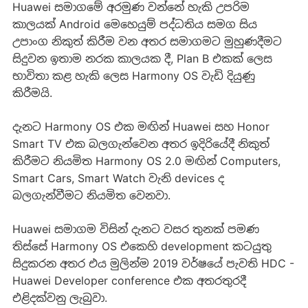
Huawei සමාගමේ අරමුණ වන්නේ හැකි උපරිම
කාලයක් Android මෙහෙයුම් පද්ධතිය සමග සිය
උපාංග නිකුත් කිරීම වන අතර සමාගමට මුහුණදීමට
සිදුවන ඉතාම නරක කාලයක දී, Plan B එකක් ලෙස
භාවිතා කළ හැකි ලෙස Harmony OS වැඩි දියුණු
කිරීමයි.
දැනට Harmony OS එක මඟින් Huawei සහ Honor
Smart TV එක බලගැන්වෙන අතර ඉදිරියේදී නිකුත්
කිරීමට නියමිත Harmony OS 2.0 මඟින් Computers,
Smart Cars, Smart Watch වැනි devices ද
බලගැන්වීමට නියමිත වෙනවා.
Huawei සමාගම විසින් දැනට වසර තුනක් පමණ
තිස්සේ Harmony OS එකෙහි development කටයුතු
සිදුකරන අතර එය මුලින්ම 2019 වර්ෂයේ පැවති HDC -
Huawei Developer conference එක අතරතුරදී
එළිදක්වනු ලැබුවා.