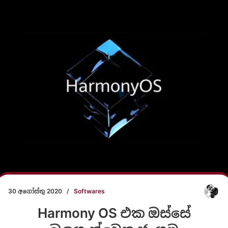
30 අගෝස්තු 2020
/
Softwares
Harmony OS එක ඔස්සේ