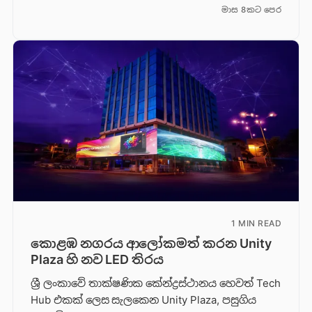
මාස 8කට පෙර
1 MIN READ
කොළඹ නගරය ආලෝකමත් කරන Unity
Plaza හි නව LED තිරය
ශ්‍රී ලංකාවේ තාක්ෂණික කේන්ද්‍රස්ථානය හෙවත් Tech
Hub එකක් ලෙස සැලකෙන Unity Plaza, පසුගිය