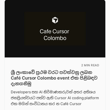
2 MIN READ
ශ්‍රී ලංකාවේ ප්‍රථම වරට පවත්වනු ලබන
Café Cursor Colombo event එක පිළිබඳව
දැනගනිමු
Developers සහ AI නිර්මාණකරුවන් අතර අතිශය
ජනප්‍රියත්වයට පත්ව ඇති Cursor AI coding platform
එක මගින් සංවිධානය කර න Café Cursor