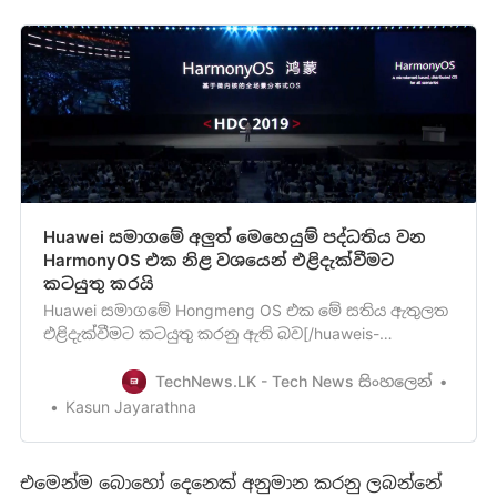
Huawei සමාගමේ අලුත් මෙහෙයුම් පද්ධතිය වන
HarmonyOS එක නිළ වශයෙන් එළිදැක්වීමට
කටයුතු කරයි
Huawei සමාගමේ Hongmeng OS එක මේ සති‍ය ඇතුලත
එළිදැක්වීමට කටයුතු කරනු ඇති බව[/huaweis-
hongmeng-os-could-be-revealed-this-week/] පසුගිය
අගෝස්තු මස 5 වැනි දිනඅපි ඔබව දැනුවත් කළා මතක
TechNews.LK - Tech News සිංහලෙන්
ඇති. ඔන්න දැන් Android මෙහෙයුම් පද්ධතිය වෙනුවට
Kasun Jayarathna
භාවිතා කිරීමට සූදානම් වන Huaweiසමාග‍මේ අලුත්ම
මෙහෙයුම් පද්ධතිය ගැන නිළ …
එමෙන්ම බොහෝ දෙනෙක් අනුමාන කරනු ලබන්නේ