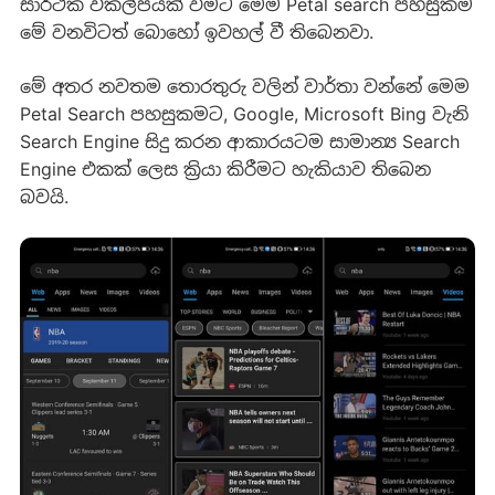
සාර්ථක විකල්පයක් වීමට මෙම Petal search පහසුකම
මේ වනවිටත් බොහෝ ඉවහල් වී තිබෙනවා.
මේ අතර නවතම තොරතුරු වලින් වාර්තා වන්නේ මෙම
Petal Search පහසුකමට, Google, Microsoft Bing වැනි
Search Engine සිදු කරන ආකාරයටම සාමාන්‍ය Search
Engine එකක් ලෙස ක්‍රියා කිරීමට හැකියාව තිබෙන
බවයි.