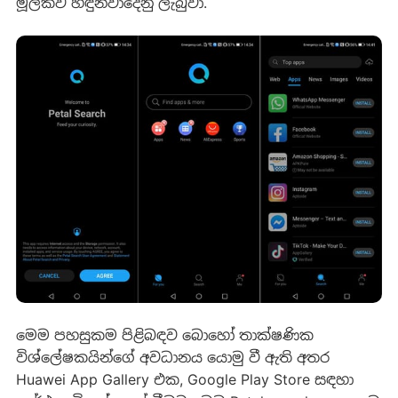
මූලිකව හඳුන්වාදෙනු ලැබුවා.
මෙම පහසුකම පිළිබඳව බොහෝ තාක්ෂණික
විශ්ලේෂකයින්ගේ අවධානය යොමු වී ඇති අතර
Huawei App Gallery එක, Google Play Store සඳහා