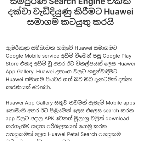
සම්පූර්ණ Search Engine එකක්
දක්වා වැඩිදියුණු කිරීමට Huawei
සමාගම කටයුතු කරයි
ඇමරිකානු සම්බාධක හමුවේ Huawei සමාගමට
Google Mobile service අහිමි වීමෙන් පසු Google Play
Store එකද අහිමි වූ අතර ඊට විකල්පයක් ලෙස Huawei
App Gallery, Huawei උපාංග වලට හඳුන්වාදීමට
Huawei සමාගම පියවර ගත් බව ඔබ දැනටමත් දන්නා
කාරණයක් වෙනවා.
Huawei App Gallery සතුව තවමත් ඇතැම් Mobile apps
නොමැති අතර ඊට පිළියමක් ලෙස එලෙස search කරන
app වලට අදාල APK වෙනත් මූලාශ්‍ර වලින් download
කරගැනීම සඳහා පරිශීලකයන් යොමු කරන
පහසුකමක් ලෙස Huawei Petal Search පහසුකම