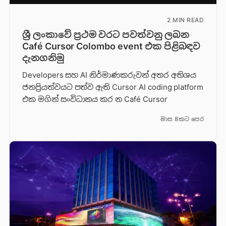
2 MIN READ
ශ්‍රී ලංකාවේ ප්‍රථම වරට පවත්වනු ලබන
Café Cursor Colombo event එක පිළිබඳව
දැනගනිමු
Developers සහ AI නිර්මාණකරුවන් අතර අතිශය
ජනප්‍රියත්වයට පත්ව ඇති Cursor AI coding platform
එක මගින් සංවිධානය කර න Café Cursor
මාස 8කට පෙර