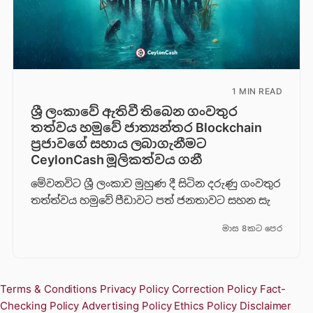
1 MIN READ
ශ්‍රී ලංකාවේ ඇතිවී තිබෙන ගංවතුර
තත්වය හමුවේ ජාත්‍යන්තර Blockchain
ප්‍රජාවගේ සහාය ලබාගැනීමට
CeylonCash මූලිකත්වය ග​නී
මේවනවිට ශ්‍රී ලංකාව මුහුණ දී සිටින දරුණු ගංවතුර
තත්ත්වය හමුවේ පීඩාවට පත් ජනතාවට සහන සැ
මාස 8කට පෙර
Terms & Conditions
Privacy Policy
Correction Policy
Fact-
Checking Policy
Advertising Policy
Ethics Policy
Disclaimer