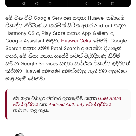
මේ වන විට Google Services සඳහා Huawei සමාගම
විකල්ප නිර්මාණය කරමින් සිටින අතර Android සඳහා
Harmony OS ද, Play Store සඳහා App Gallery ද,
Google Assistant සඳහා
Huawei Celia
මෙන්ම Google
Search සඳහා මෙම Petal Search ද පෙන්වා දියහැකි
අතර, මේ නිසා අනාගතයේදී තවත් වැඩිදියුණු කිරීම්
සමඟ Google Services සඳහා සාර්ථක විකල්ප ඉදිරිපත්
කිරීමට Huawei සමාගම සමත්වෙනු ඇති බව අනුමාන
කළ හැකි වෙනවා.
මේ ගැන වැඩිදුර විස්තර දැනගැනීම සඳහා
GSM Arena
වෙබ් අඩවිය
සහ
Android Authority වෙබ් අඩවිය
භාවිතා කළ හැක.