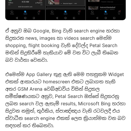
ඒ අනුව ඔබ Google, Bing වැනි search engine හරහා
සිදුකරන news, images හා videos search මෙන්ම
shopping, flight booking වැනි දේවල්ද Petal Search
මඟින් සිදුකිරීමේ හැකියාව මේ වන විට ලැබී තිබෙන
බව වාර්තා වෙනවා.
එමෙන්ම App Gallery තුළ ඇති මෙම පහසුකම Widget
එකක් ආකාරයට homescreen එකට ලබාගත හැකි
අතර GSM Arena වෙබ්අඩවිය විසින් සිදුකල
සමීක්ෂණයකට අනුව, Petal Search ඔස්සේ සිදුකරනු
ලබන search වල ඇතැම් results, Microsoft Bing හරහා
සිදුවන නමුත්, තුර්කිය, ස්පාඤ්ඤය වැනි රටවලදී එය
ස්වාධීන search engine එකක් ලෙස ක්‍රියාත්මක වන බව
සඳහන් කර තිබෙනවා.