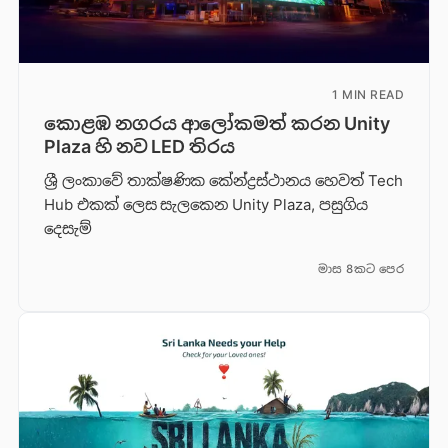
1 MIN READ
කොළඹ නගරය ආලෝකමත් කරන Unity
Plaza හි නව LED තිරය
ශ්‍රී ලංකාවේ තාක්ෂණික කේන්ද්‍රස්ථානය හෙවත් Tech
Hub එකක් ලෙස සැලකෙන Unity Plaza, පසුගිය
දෙසැම්
මාස 8කට පෙර