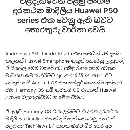
එළිදැක්වෙන පළමු ජංගම
දුරකථන මාදිලිය Huawei P50
series එක වෙනු ඇති බවට
තොරතුරු වාර්තා වෙයි
Android හා EMUI Android skin එක සමගින් මේ දක්වා
කාලයක් Huawei Smartphone නිකුත් කෙරෙනු ලැබුවත්,
ඒ සියල්ල මෙම වසරේ සිට සම්පූර්ණයෙන්ම වෙනස්
මාවතක ගමන් කිරීමට සුදානමින් සිටින අතර, ඊට
හේතුව නම් Android OS එක සම්පූර්ණයෙන්ම අත්හැර
දමා, Harmony OS නම් නවතම OS එකකින් Huawei
උපාංග බලගැන්වීමට නියමිත වීමයි.
ඒ අනුව Harmony OS එක ලැබීමට නියමිත දුරකථන
මාදිලි හා timeline එකක් ද නිකුත් කෙරෙණු අතර ඒ
පිළිබඳව TechNews.LK පාඨක ඔබව මීට පෙර අප