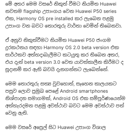
මේ අතර මෙම වසරේ නිකුත් වීමට නියමිත Huawei
නවතම flagship උපාංගය වෙන Huawei P50 series
එක, Harmony OS pre installed කර ලැබෙන පළමු
උපාංග වන බවට තොරතුරු වාර්තා වෙමින් තිබෙනවා.
ඒ අනුව නිකුත්වීමට නියමිත Huawei P50 ජංගම
දුරකථනය සඳහා Harmony OS 2.0 beta version එක
සාර්ථකව අත්හදාබැලීමට කටයුතු කර තිබෙන අතර,
එය දැන් beta version 3.0 වෙත යාවත්කාලීන කිරීමට ද
සූදානම් කර ඇති බවයි දැනගන්නට ලැබෙන්නේ.
මෙම තොරතුරු සත්‍ය වුවහොත්, සෑහෙන කාලයකට
පසුව ලොව ප්‍රමුඛ පෙළේ Android smartphones
නිශ්පාදන සමාගමක්, Android OS එක සම්පූර්ණයෙන්ම
අත්හැරදමන පළමු අවස්ථාව බවට මෙම අවස්ථාව පත්
වෙනු ඇති.
මෙම වසරේ අප්‍රෙල් සිට Huawei උපාංග විශාල