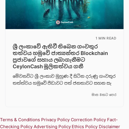
1 MIN READ
ශ්‍රී ලංකාවේ ඇතිවී තිබෙන ගංවතුර
තත්වය හමුවේ ජාත්‍යන්තර Blockchain
ප්‍රජාවගේ සහාය ලබාගැනීමට
CeylonCash මූලිකත්වය ග​නී
මේවනවිට ශ්‍රී ලංකාව මුහුණ දී සිටින දරුණු ගංවතුර
තත්ත්වය හමුවේ පීඩාවට පත් ජනතාවට සහන සැ
මාස 8කට පෙර
Terms & Conditions
Privacy Policy
Correction Policy
Fact-
Checking Policy
Advertising Policy
Ethics Policy
Disclaimer