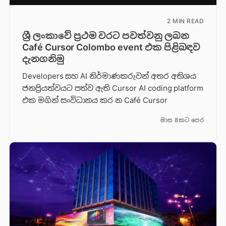
2 MIN READ
ශ්‍රී ලංකාවේ ප්‍රථම වරට පවත්වනු ලබන
Café Cursor Colombo event එක පිළිබඳව
දැනගනිමු
Developers සහ AI නිර්මාණකරුවන් අතර අතිශය
ජනප්‍රියත්වයට පත්ව ඇති Cursor AI coding platform
එක මගින් සංවිධානය කර න Café Cursor
මාස 8කට පෙර