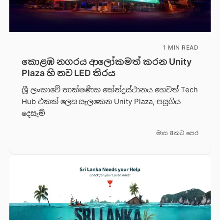
1 MIN READ
කොළඹ නගරය ආලෝකමත් කරන Unity
Plaza හි නව LED තිරය
ශ්‍රී ලංකාවේ තාක්ෂණික කේන්ද්‍රස්ථානය හෙවත් Tech
Hub එකක් ලෙස සැලකෙන Unity Plaza, පසුගිය
දෙසැම්
මාස 8කට පෙර