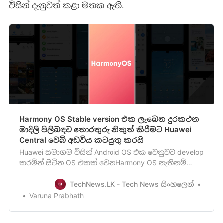
විසින් දැනුවත් කළා මතක ඇති.
Harmony OS Stable version එක ලැබෙන දුරකථන
මාදිලි පිලිබඳව තොරතුරු නිකුත් කිරීමට Huawei
Central වෙබ් අඩවිය කටයුතු කරයි
Huawei සමාගම විසින් Android OS එක වෙනුවට develop
කරමින් සිටින OS එකක් වෙනHarmony OS නැතිනම්
Hongmeng OS පිලිබඳව අපි කිහිප වරක්ම ඔබව දැනුවත්
කර තිබෙනවා. ඒ වගේම මෙම අලුත්ම operating system
TechNews.LK - Tech News සිංහලෙන්
එකේ පළමු mobile beta version එක එළබෙනදෙසැම්බර්
Varuna Prabhath
18 වන දා නිකුත් කිරීමට Huawei සමාගම කටයුතු
කරමින් සිටින බවද අපි…