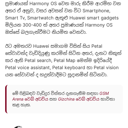
ප්‍රමාණයක් Harmony OS වෙත මාරු කිරීම ආරම්භ වන
අතර ඒ අනුව, වසර අවසන් වන විට Smartphone,
Smart Tv, Smartwatch ඇතූළු Huawei smart gadgets
මිලියන 300-400 ත් අතර ප්‍රමාණයක් Harmony OS
ඔස්සේ බලගැන්වීමට නියමිත වෙනවා.
ඊට අමතරව Huawei සමාගම විසින් සිය Petal
සේවාවන්ද වැඩිදියුණු කරමින් සිටින අතර, දැනට නිකුත්
කර ඇති Petal search, Petal Map මෙන්ම ඉදිරියේදී
Petal voice assistant, Petal keyboard හා Petal vision
යන සේවාවන් ද හදුන්වාදීමට සූදානමින් සිටිනවා.
මේ පිළිබඳව වැඩිදුර විස්තර දැනගැනීම සඳහා
GSM
Arena වෙබ් අඩවිය
සහ
Gizchina වෙබ් අඩවිය
භාවිතා
කළ හැක.