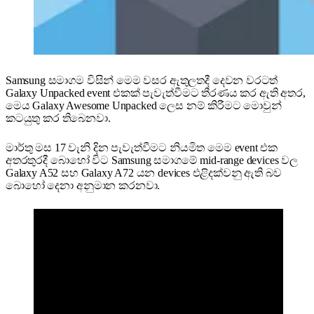
Samsung සමාගම විසින් මෙම වසර ඇතුලතදී දෙවන වරටත්
Galaxy Unpacked event එකක් පැවැත්වීමට තීරණය කර ඇති අතර,
මෙය Galaxy Awesome Unpacked ලෙස නම් කිරීමට මොවුන්
කටයුතු කර තිබෙනවා.
මාර්තු මස 17 වැනි දින පැවැත්වීමට නියමිත මෙම event එක
අතරතුරදී බොහෝ විට Samsung සමාගමේ mid-range devices වල
Galaxy A52 සහ Galaxy A72 යන devices එළිදක්වනු ඇති බව
බොහෝ දෙනා අනුමාන කරනවා.