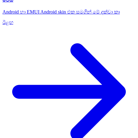
Android හා EMUI Android skin එක සමගින් මේ දක්වා කා
ඊළඟ