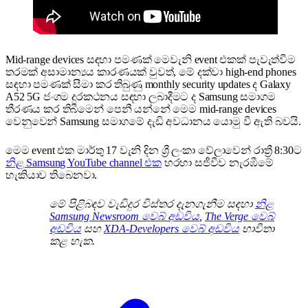
Mid-range devices සඳහා පමණක් මෙවැනි event එකක් පැවැත්වීම
තරමක් අසාමාන්‍යය කාරණයක් වුවත්, මේ දක්වා high-end phones
සඳහා පමණක් සීමා කර තිබුණු monthly security updates ද Galaxy
A52 5G ජංගම දුරකථනය සඳහා ලබාදීමට ද Samsung සමාගම
තීරණය කර තිබීමෙන් පෙනී යන්නේ මෙම mid-range devices
වෙනුවෙන් Samsung සමාගමේ දැඩි අවධානය ය‍ොමු වී ඇති බවයි.
මෙම event එක මාර්තු 17 වැනි දින ශ්‍රී ලංකා වේලාවෙන් රාත්‍රී 8:30ට
නිළ Samsung YouTube channel එක
හරහා සජීවීව නැරඹීමේ
හැකියාව තිබෙනවා.
මේ පිළිබඳව වැඩිදුර විස්තර දැනගැනීම සඳහා
නිළ
Samsung Newsroom වෙබ් අඩවිය
,
The Verge වෙබ්
අඩවිය
සහ
XDA-Developers වෙබ් අඩවිය
භාවිතා
කළ හැක.