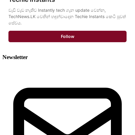
වැඩි වැඩ නැතිව Instantly tech ගැන update වෙන්න, 
TechNews.LK වෙතින් හඳුන්වාදෙන Techie Instants කෙටි පුවත් 
සේවය.
Follow
Newsletter