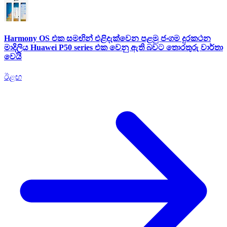
Harmony OS එක සමඟින් එළිදැක්වෙන පළමු ජංගම දුරකථන
මාදිලිය Huawei P50 series එක වෙනු ඇති බවට තොරතුරු වාර්තා
වෙයි
ඊළඟ