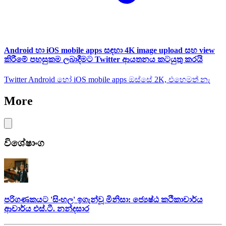
Android හා iOS mobile apps සඳහා 4K image upload සහ view
කිරීමේ පහසුකම ලබාදීමට Twitter ආයතනය කටයුතු කරයි
Twitter Android හෝ iOS mobile apps ඔස්සේ 2K, එහෙමත් නැ
More
විශේෂාංග
පරිගණකයට 'සිංහල' ඉගැන්වූ මිනිසා: ජ්‍යෙෂ්ඨ කථිකාචාර්ය
ආචාර්ය එස්.ටී. නන්දසාර