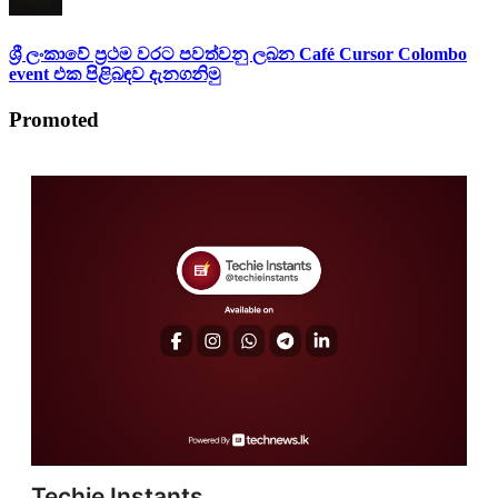
ශ්‍රී ලංකාවේ ප්‍රථම වරට පවත්වනු ලබන Café Cursor Colombo
event එක පිළිබඳව දැනගනිමු
Promoted
Techie Instants