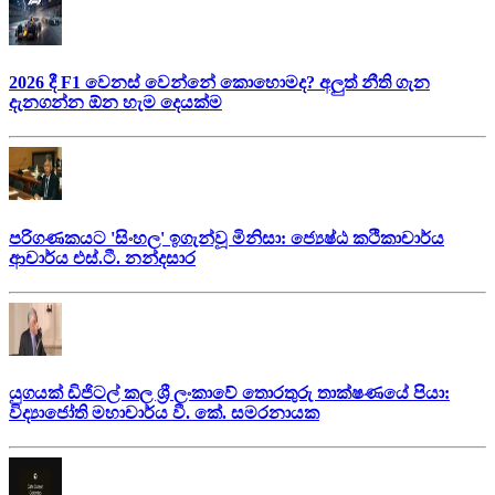
2026 දී F1 වෙනස් වෙන්නේ කොහොමද? අලුත් නීති ගැන
දැනගන්න ඕන හැම දෙයක්ම
පරිගණකයට 'සිංහල' ඉගැන්වූ මිනිසා: ජ්‍යෙෂ්ඨ කථිකාචාර්ය
ආචාර්ය එස්.ටී. නන්දසාර
යුගයක් ඩිජිටල් කල ශ්‍රී ලංකාවේ තොරතුරු තාක්ෂණයේ පියා:
විද්‍යාජෝති මහාචාර්ය වී. කේ. සමරනායක