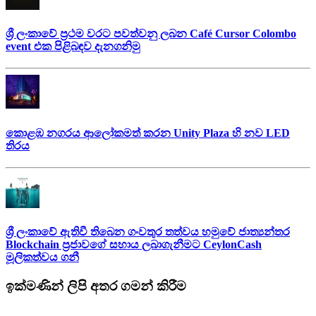
ශ්‍රී ලංකාවේ ප්‍රථම වරට පවත්වනු ලබන Café Cursor Colombo
event එක පිළිබඳව දැනගනිමු
කොළඹ නගරය ආලෝකමත් කරන Unity Plaza හි නව LED
තිරය
ශ්‍රී ලංකාවේ ඇතිවී තිබෙන ගංවතුර තත්වය හමුවේ ජාත්‍යන්තර
Blockchain ප්‍රජාවගේ සහාය ලබාගැනීමට CeylonCash
මූලිකත්වය ග​නී
ඉක්මණින් ලිපි අතර ගමන් කිරීම