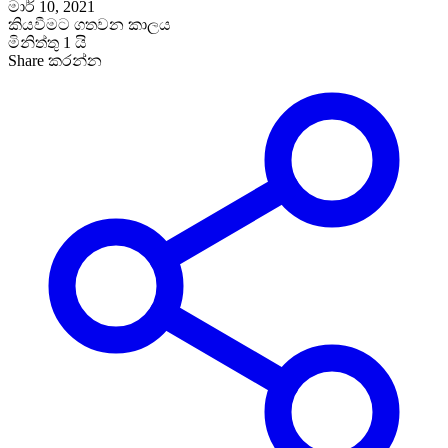
මාර් 10, 2021
කියවීමට ගතවන කාලය
මිනිත්තු 1 යි
Share කරන්න