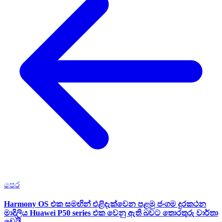
පෙර
Harmony OS එක සමඟින් එළිදැක්වෙන පළමු ජංගම දුරකථන
මාදිලිය Huawei P50 series එක වෙනු ඇති බවට තොරතුරු වාර්තා
වෙයි