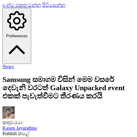
දැන්ම එකතු වන්න
පිවිසෙන්න
Preferences
News
Samsung සමාගම විසින් මෙම වසරේ
දෙවැනි වරටත් Galaxy Unpacked event
එකක් පැවැත්වීමට තීරණය කරයි
කතුවරයා
Kasun Jayarathna
Publish කළේ