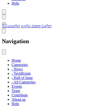
Help
පිවිසෙන්න
දැන්ම එකතු වන්න
Navigation
Home
Categories
- News
- TechRoom
- Hall of fame
- All Categories
Events
Team
Contribute
About us
Help