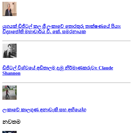
යුගයක් ඩිජිටල් කල ශ්‍රී ලංකාවේ තොරතුරු තාක්ෂණයේ පියා:
විද්‍යාජෝති මහාචාර්ය වී. කේ. සමරනායක
ඩිජිටල් විශ්වයේ අඩිතාලම දැමු නිර්මාණකරුවා: Claude
Shannon
ලංකාවේ කාලගුණ අනාවැකි සහ අභියෝග
නවතම