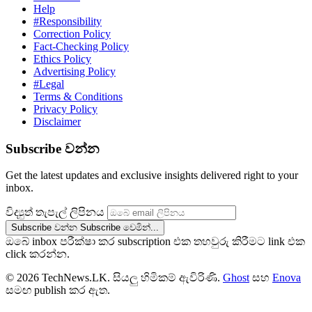
Help
#Responsibility
Correction Policy
Fact-Checking Policy
Ethics Policy
Advertising Policy
#Legal
Terms & Conditions
Privacy Policy
Disclaimer
Subscribe වන්න
Get the latest updates and exclusive insights delivered right to your
inbox.
විද්‍යුත් තැපැල් ලිපිනය
Subscribe වන්න
Subscribe වෙමින්...
ඔබේ inbox පරීක්ෂා කර subscription එක තහවුරු කිරීමට link එක
click කරන්න.
© 2026 TechNews.LK. සියලු හිමිකම් ඇවිරිණි.
Ghost
සහ
Enova
සමඟ publish කර ඇත.