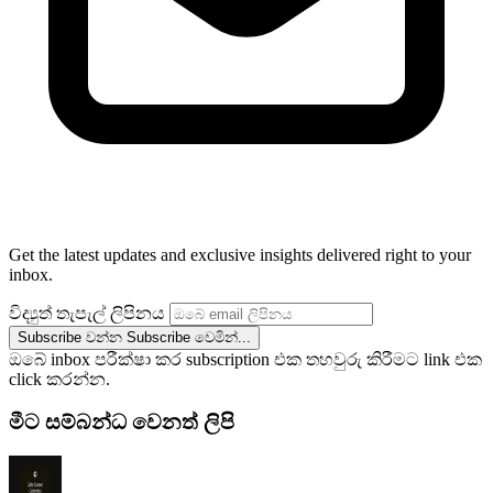
Get the latest updates and exclusive insights delivered right to your
inbox.
විද්‍යුත් තැපැල් ලිපිනය
Subscribe වන්න
Subscribe වෙමින්...
ඔබේ inbox පරීක්ෂා කර subscription එක තහවුරු කිරීමට link එක
click කරන්න.
මීට සම්බන්ධ වෙනත් ලිපි