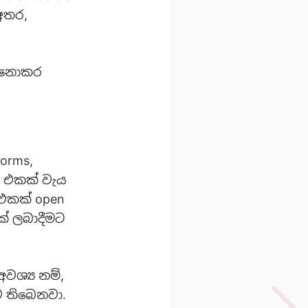
 අතර,
තා නොකර
Forms,
ge එකක් වැය
 එකක් open
් ලබාදීමට
වශ්‍ය නම්,
ව තිබෙනවා.