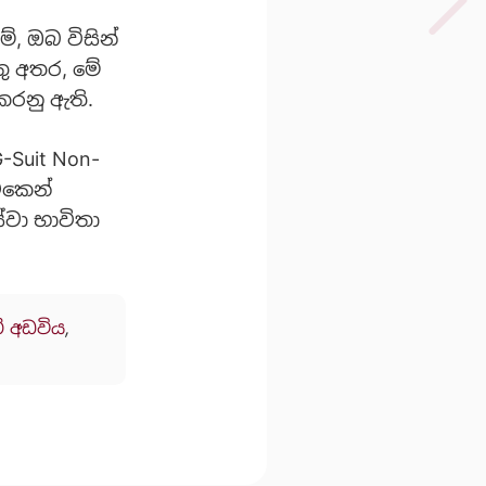
්, ඔබ විසින්
තු අතර, මේ
කරනු ඇති.
-Suit Non-
 එකෙන්
ේවා භාවිතා
් අඩවිය
,