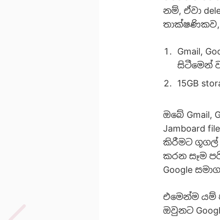
නම්, ඒවා de
තාක්ෂණිකව,
Gmail, G
සිටීමෙන් 
15GB sto
ඔබේ Gmail, Go
Jamboard fil
කිරීමට ගූගල
කරන සෑම පර
Google සමා
එමෙන්ම යම් 
ඔවුනට Googl