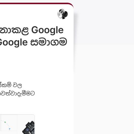
නොකළ Google
ට Google සමාගම
ස්කම් වල
 නවත්වාදැමීමට