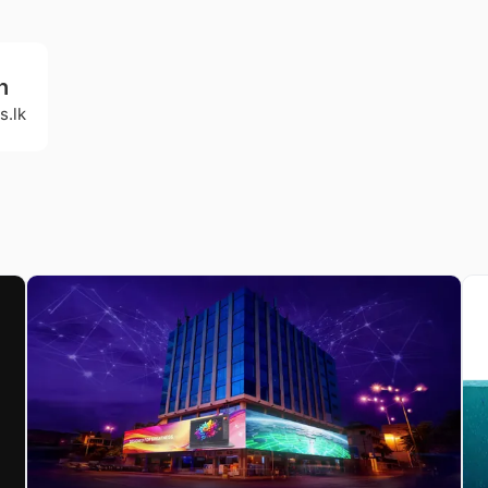
h
s.lk