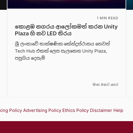
1 MIN READ
කොළඹ නගරය ආලෝකමත් කරන Unity
Plaza හි නව LED තිරය
ශ්‍රී ලංකාවේ තාක්ෂණික කේන්ද්‍රස්ථානය හෙවත්
Tech Hub එකක් ලෙස සැලකෙන Unity Plaza,
පසුගිය දෙසැම්
මාස 8කට පෙර
ing Policy
Advertising Policy
Ethics Policy
Disclaimer
Help