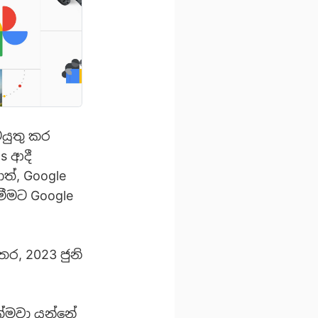
යුතු කර
s ආදී
්, Google
ීමට Google
තර, 2023 ජුනි
්මවා යන්නේ