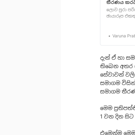
තීරණය කරය
ලොව පුරා පරි
ඡායාරූප එකත
photos සේවාව
ඉතාහොඳින් දන
එකක් create 
Varuna Pra
එකක්නොමිලේ
දැන් ඒ හා ස
තිබෙන අතර ඒ 
සේවාවන් වල
සමාගම විසින
සමාගම තීර
මෙම ප්‍රතිපත
1 වන දින සි
එමෙන්ම මෙම