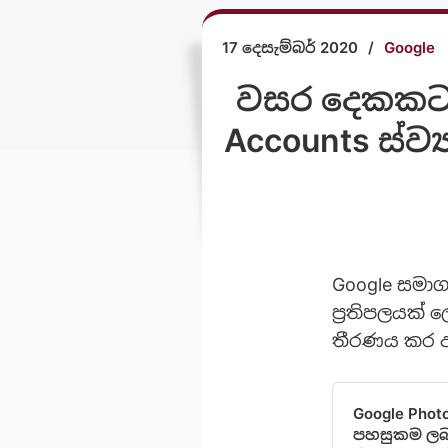
17 දෙසැම්බර් 2020
/
Google
වසර දෙකකට 
Accounts ස්ව්
Google සමාග
ප්‍රතිපලයක් 
තීරණය කර ඇ
Google Phot
පහසුකම ලබන