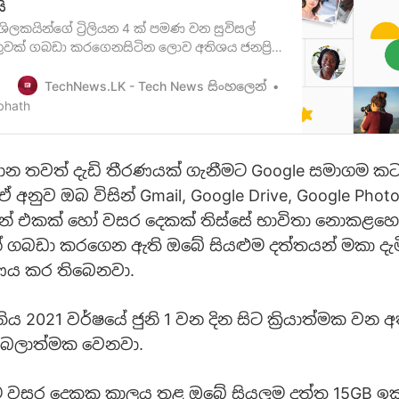
ි
ශිලකයින්ගේ ට්‍රිලියන 4 ක් පමණ වන සුවිසල්
ුවක් ගබඩා කරගෙනසිටින ලොව අතිශය ජනප්‍රිය
 වන Google Photos පිළිබඳව ඔබ දැනටමත්
්නවා ඇතැයි අප සිතනවා. ඔබ Google account
TechNews.LK - Tech News සිංහලෙන්
කරන විටම ඔබට Google වෙතින් 15GB ක storage
bhath
 ඔබට ලැබෙන අතර Google Photo…
මාන තවත් දැඩි තීරණයක් ගැනීමට Google සමාගම කට
අනුව ඔබ විසින් Gmail, Google Drive, Google Photo
ින් එකක් හෝ වසර දෙකක් තිස්සේ භාවිතා නොකළහොත
් ගබඩා කරගෙන ඇති ඔබේ සියළුම දත්තයන් මකා දැම
ණය කර තිබෙනවා.
්තිය 2021 වර්ෂයේ ජුනි 1 වන දින සිට ක්‍රියාත්මක වන අ
ට බලාත්මක වෙනවා.
 වසර දෙකක කාලය තුළ ඔබේ සියලුම දත්ත 15GB ඉක