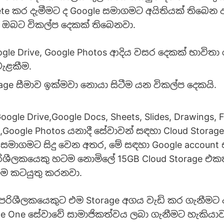
lete කර දැමීමට ද Google සමාගමට අයිතියක් තිබෙන
 ඔබට විකල්ප දෙකක් තිබෙනවා.
oogle Drive, Google Photos ආදිය වසර දෙකක් භාවි
වැළකීම.
rage සීමාව ඉක්මවා නොයා සිටීම යන විකල්ප දෙකයි.
ogle Drive,Google Docs, Sheets, Slides, Drawings, 
e,Google Photos යනාදී සේවාවන් සඳහා Cloud Stora
් සමාගමට සිදු වෙන අතර, මේ සඳහා Google account
ිශීලකයෙකු හටම නොමිලේ 15GB Cloud Storage එකක
ගම කටයුතු කරනවා.
පරිශීලකයෙකුට එම Storage අගය වැඩි කර ගැනීමට අ
e One සේවාවේ සාමාජිකත්වය ලබා ගැනීමට හැකියා