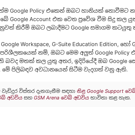
ුත්ම Google Policy එකෙන් ඔබට හානියක් නොවීමට නම
ේ Google Account එක වෙත ප්‍රවේශ වීම සිදු කල යු
නුවත් කිරීම් ඔබට ලබාදීමට Google සමාගම කටයුතු 
ogle Workspace, G-Suite Education Edition, හෝ G
on පරිශීලකයෙක් නම්, ඔබට මෙම අලුත් Google Policy
ි බවද මතක් කල යුතු අතර, ඉදිරියේදී ඔබ Google ස
 මේ පිලිබඳව අවධානයෙන් සිටීම වැදගත් වනු ඇති.
 වැඩිදුර විස්තර දැනගැනීම සඳහා
නිළ Google Support වෙබ
ෙබ් අඩවිය
සහ
GSM Arena වෙබ් අඩවිය
භාවිතා කළ හැක.