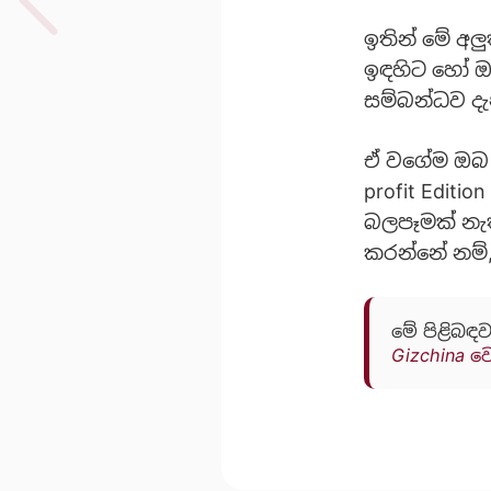
ඉතින් මේ අල
ඉඳහිට හෝ ඔබ
සම්බන්ධව දැ
ඒ වගේම ඔබ Go
profit Editi
බලපෑමක් නැත
කරන්නේ නම්,
මේ පිළිබඳව
Gizchina ව