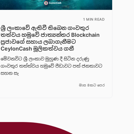
1 MIN READ
ශ්‍රී ලංකාවේ ඇතිවී තිබෙන ගංවතුර
තත්වය හමුවේ ජාත්‍යන්තර Blockchain
ප්‍රජාවගේ සහාය ලබාගැනීමට
CeylonCash මූලිකත්වය ග​නී
මේවනවිට ශ්‍රී ලංකාව මුහුණ දී සිටින දරුණු
ගංවතුර තත්ත්වය හමුවේ පීඩාවට පත් ජනතාවට
සහන සැ
මාස 8කට පෙර