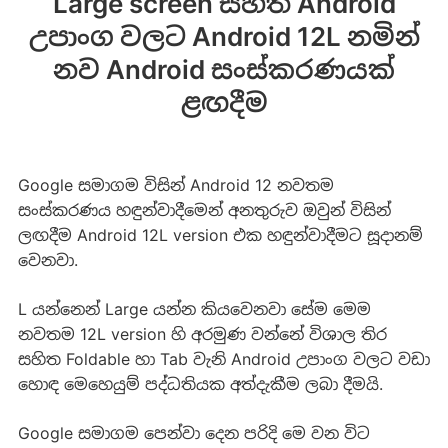
Large screen සහිත Android
උපාංග වලට Android 12L නමින්
නව Android සංස්කරණයක්
ළඟදීම
Google සමාගම විසින් Android 12 නවතම
සංස්කරණය හඳුන්වාදීමෙන් අනතුරුව ඔවුන් විසින්
ලඟදීම Android 12L version එක හඳුන්වාදීමට සූදානම්
වෙනවා.
L යන්නෙන් Large යන්න කියවෙනවා සේම මෙම
නවතම 12L version හි අරමුණ වන්නේ විශාල තිර
සහිත Foldable හා Tab වැනි Android උපාංග වලට වඩා
හොඳ මෙහෙයුම් පද්ධතියක අත්දැකීම ලබා දීමයි.
Google සමාගම පෙන්වා දෙන පරිදි මෙ වන විට