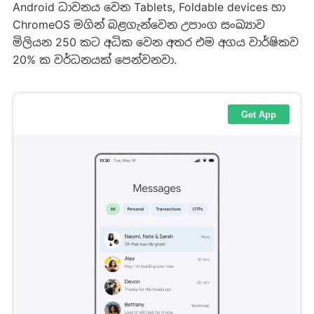
Android ධාවනය වෙන Tablets, Foldable devices හා
ChromeOS මගින් බළගැන්වෙන උපාංග සංඛ්‍යාව
මිලියන 250 කට අධික වෙන අතර එම අගය වාර්ෂිකව
20% ක වර්ධනයක් පෙන්වනවා.