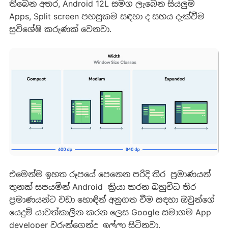
තිබෙන අතර, Android 12L සමග ලැබෙන සියලුම
Apps, Split screen පහසුකම සඳහා ද සහය දැක්වීම
සුවිශේෂි කරුණක් වෙනවා.
එමෙන්ම ඉහත රූපයේ පෙනෙන පරිදි තිර ප්‍රමාණයන්
තුනක් සපයමින් Android ක්‍රියා කරන බහුවිධ තිර
ප්‍රමාණයන්ට වඩා හොඳින් අනුගත වීම සඳහා ඔවුන්ගේ
යෙදුම් යාවත්කාලීන කරන ලෙස Google සමාගම App
developer වරුන්ගෙන්ද ඉල්ලා සිටිනවා.