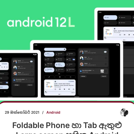
29 ඔක්තෝබර් 2021
/
Android
Foldable Phone හා Tab ඇතුළු