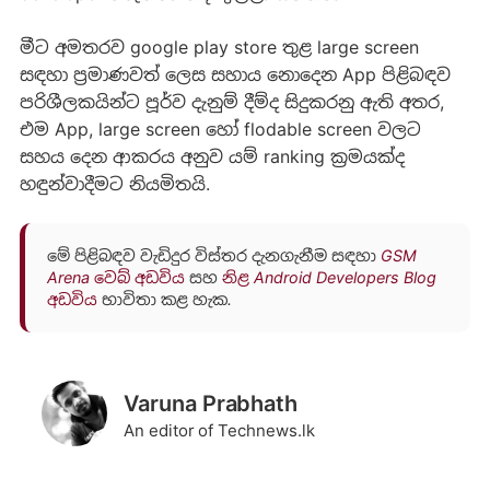
මීට අමතරව google play store තුළ large screen
සඳහා ප්‍රමාණවත් ලෙස සහාය නොදෙන App පිළිබඳව
පරිශීලකයින්ට පූර්ව දැනුම් දීම්ද සිදුකරනු ඇති අතර,
එම App, large screen හෝ flodable screen වලට
සහය දෙන ආකරය අනුව යම් ranking ක්‍රමයක්ද
හඳුන්වාදීමට නියමිතයි.
මේ පිළිබඳව වැඩිදුර විස්තර දැනගැනීම සඳහා
GSM
Arena වෙබ් අඩවිය
සහ
නිළ Android Developers Blog
අඩවිය
භාවිතා කළ හැක.
Varuna Prabhath
An editor of Technews.lk