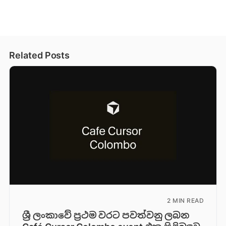
Related Posts
2 MIN READ
ශ්‍රී ලංකාවේ ප්‍රථම වරට පවත්වනු ලබන