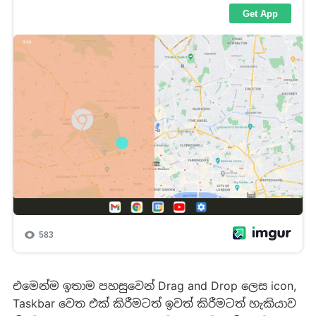
එමෙන්ම ඉතාම පහසුවෙන් Drag and Drop ලෙස icon,
Taskbar වෙත එක් කිරීමටත් ඉවත් කිරීමටත් හැකියාව