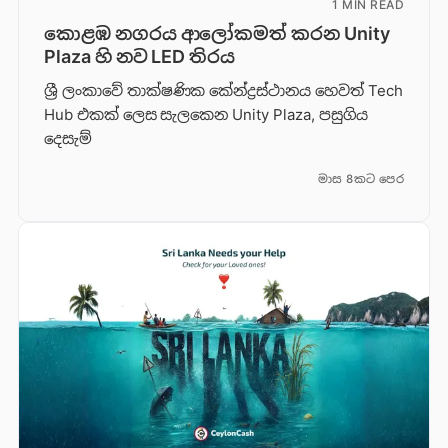
1 MIN READ
කොළඹ නගරය ආලෝකමත් කරන Unity
Plaza හි නව LED තිරය
ශ්‍රී ලංකාවේ තාක්ෂණික කේන්ද්‍රස්ථානය හෙවත් Tech
Hub එකක් ලෙස සැලකෙන Unity Plaza, පසුගිය
දෙසැම්
මාස 8කට පෙර