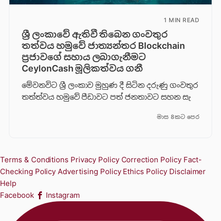
1 MIN READ
ශ්‍රී ලංකාවේ ඇතිවී තිබෙන ගංවතුර
තත්වය හමුවේ ජාත්‍යන්තර Blockchain
ප්‍රජාවගේ සහාය ලබාගැනීමට
CeylonCash මූලිකත්වය ග​නී
මේවනවිට ශ්‍රී ලංකාව මුහුණ දී සිටින දරුණු ගංවතුර
තත්ත්වය හමුවේ පීඩාවට පත් ජනතාවට සහන සැ
මාස 8කට පෙර
Terms & Conditions
Privacy Policy
Correction Policy
Fact-
Checking Policy
Advertising Policy
Ethics Policy
Disclaimer
Help
Facebook
Instagram