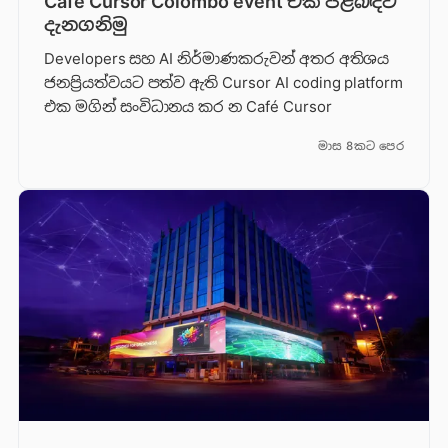
Café Cursor Colombo event එක පිළිබඳව
දැනගනිමු
Developers සහ AI නිර්මාණකරුවන් අතර අතිශය
ජනප්‍රියත්වයට පත්ව ඇති Cursor AI coding platform
එක මගින් සංවිධානය කර න Café Cursor
මාස 8කට පෙර