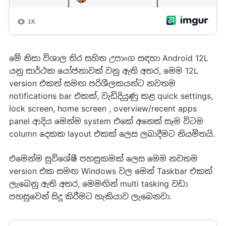
මේ නිසා විශාල තිර සහිත උපාංග සඳහා Android 12L
යනු සාර්ථක යෝජනාවක් වනු ඇති අතර, මෙම 12L
version එකත් සමඟ පරිශීලකයන්ට නවතම
notifications bar එකක්, වැඩිදියුණු කළ quick settings,
lock screen, home screen , overview/recent apps
panel ආදිය මෙන්ම system එකේ අනෙක් සෑම විටම
column දෙකක layout එකක් ලෙස ලබාදීමට නියමිතයි.
එමෙන්ම සුවිශේෂී පහසුකමක් ලෙස මෙම නවතම
version එක සමඟ Windows වල මෙන් Taskbar එකක්
ලැබෙනු ඇති අතර, මෙමඟින් multi tasking වඩා
පහසුවෙන් සිදු කිරීමට හැකියාව ලැබෙනවා.