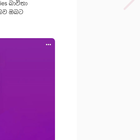
ies බාවිතා
් බව ඔබට