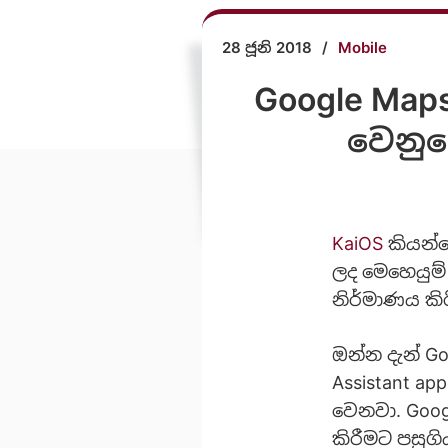
28 ජූනි 2018
/
Mobile
Google Maps
වෙනුව
KaiOS
කියන්න
ලද මෙහෙයුම්
නිර්මාණය ක
ඔන්න දැන් G
Assistant a
වෙනවා. Goo
කිරීමට පසුග