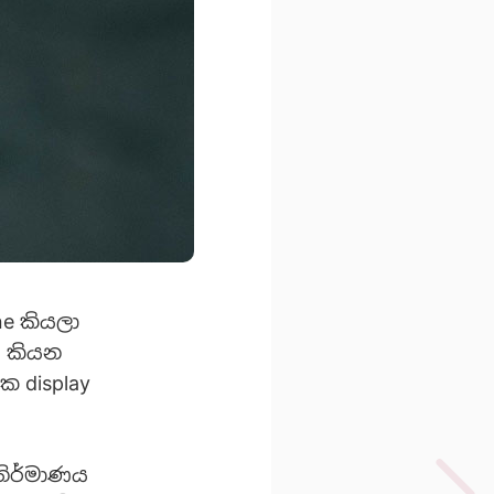
ne කියලා
5 කියන
ක display
නිර්මාණය