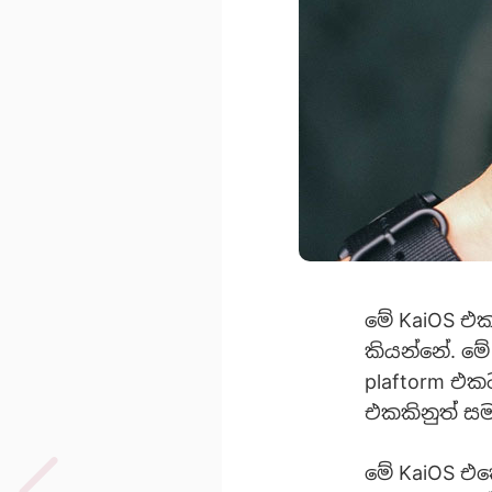
මේ KaiOS එක
කියන්නේ. මේ
plaftorm එක
එකකිනුත් ස
මේ KaiOS එ