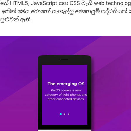
නේ HTML5, JavaScript සහ CSS වැනි web technolog
ි. ඉතින් මෙය බොහෝ සැහැල්ලු මෙහෙයුම් පද්ධතියක
පුළුවන් ඇති.