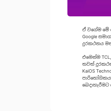
ඒ වගේම මේ 
Google සමාග
දුරකථනය මත
එමෙන්ම TCL,
තවත් දුරකථන
KaiOS Tech
පාරිභෝගිකයා
බෙදාහැරීමට