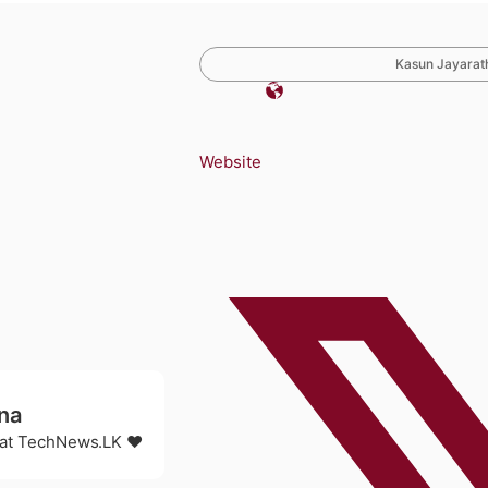
Kasun Jayarath
Website
na
r at TechNews.LK ❤️