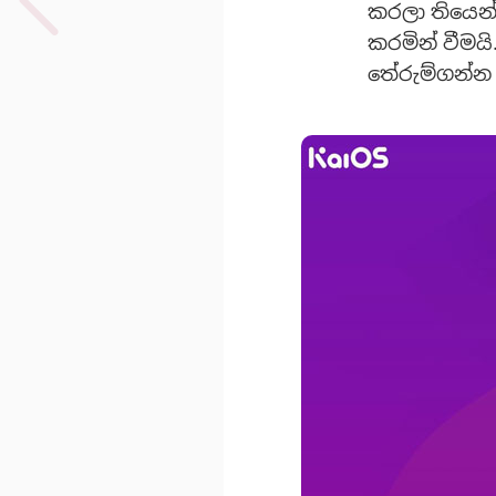
කරලා තියෙන්
කරමින් වීමය
තේරුම්ගන්න 