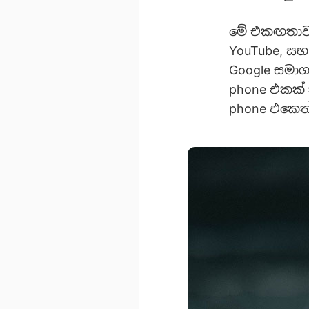
මේ එකඟතාවය 
YouTube, සහ
Google සමාග
phone එකක්
phone එකෙත