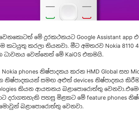
වෙනකොටත් මේ දුරකථනයට Google Assistant app 
ම කටයුතු කරලා තියනවා. මීට අමතරව Nokia 8110 
 ධාවනය වෙන්නෙත් මේ KaiOS එකමයි.
 Nokia phones නිෂ්පාදනය කරන HMD Global සහ M
 නිෂ්පාදකයන් සමඟ අළුත් devices නිෂ්පාදනය කිර
nologies කියන ආයතනය බළාපොරොත්තු වෙනවා.එමෙ
ට දරාගතහැකි පහසු මිළකට මේ feature phones නි
 මොවුන් බළාපොරොත්තු වෙනවා.