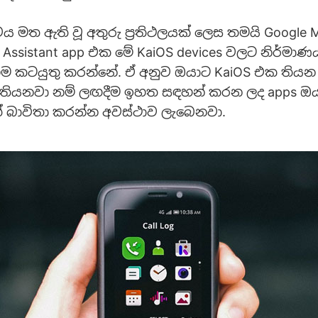
මත ඇති වූ අතුරු ප්‍රතිථලයක් ලෙස තමයි Google M
 Assistant app එක මේ KaiOS devices වලට නිර්මාණ
ම කටයුතු කරන්නේ. ඒ අනුව ඔයාට KaiOS එක තියන 
 තියනවා නම් ලඟදීම ඉහත සඳහන් කරන ලද apps ඔයා
් බාවිතා කරන්න අවස්ථාව ලැබෙනවා.