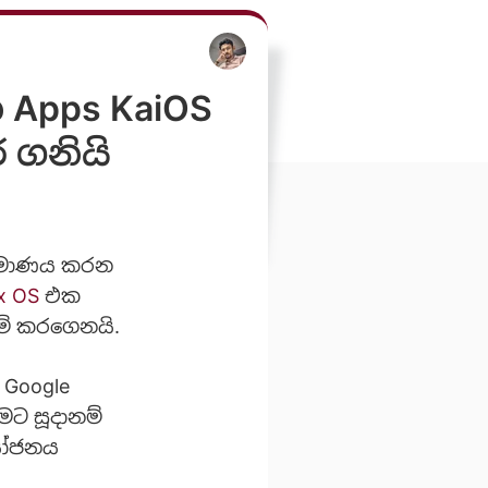
න Apps KaiOS
 ගනියි
ර්මාණය කරන
x OS
එක
ම් කරගෙනයි.
 Google
මට සූදානම්
යෝජනය