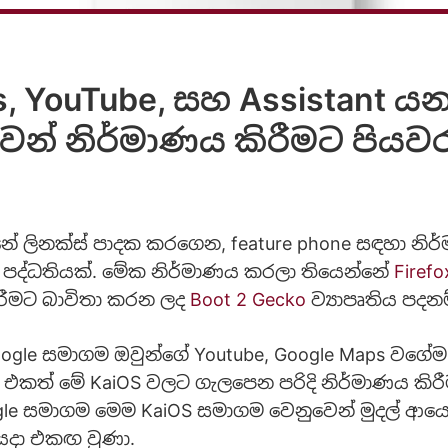
, YouTube, සහ Assistant ය
ෙන් නිර්මාණය කිරීමට පියවර
ේ ලිනක්ස් පාදක කරගෙන, feature phone සඳහා නි
 පද්ධතියක්. මේක නිර්මාණය කරලා තියෙන්නේ
Firefo
ිරීමට බාවිතා කරන ලද
Boot 2 Gecko
ව්‍යාපෘතිය පදන
oogle සමාගම ඔවුන්ගේ Youtube, Google Maps වගේම
pp එකත් මේ KaiOS වලට ගැලපෙන පරිදි නිර්මාණය කිරී
gle සමාගම මෙම KaiOS සමාගම වෙනුවෙන් මුදල් ආ
ියදා එකඟ වුණා.