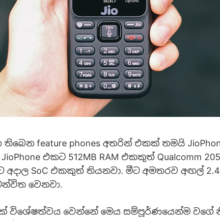
 තිබෙන feature phones අතරින් එකක් තමයි JioPho
 JioPhone එකට 512MB RAM එකකුත් Qualcomm 20
ට අදාල SoC එකකුත් තියනවා. මීට අමතරව අඟල් 2.4
මන්විත වෙනවා.
කේ විශේෂත්වය වෙන්නේ මෙය සම්පූර්ණයෙන්ම වගේ 