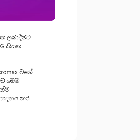
එක ලබාදීමට
4G කියන
icromax වගේ
ීමට මෙම
න්ම
ෂ්පාදනය කර