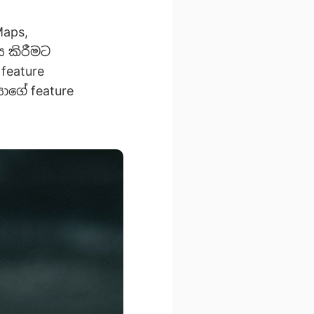
aps,
ය කිරීමට
feature
ගේ feature