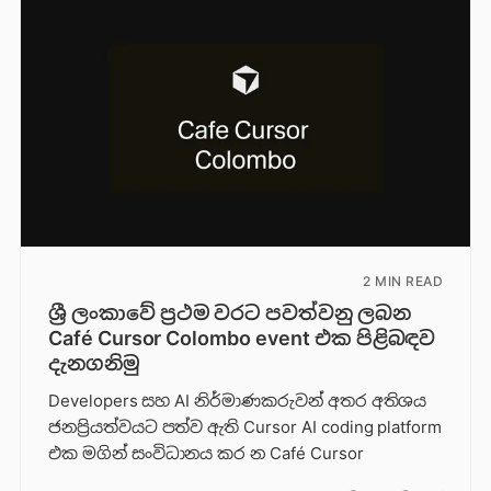
2 MIN READ
ශ්‍රී ලංකාවේ ප්‍රථම වරට පවත්වනු ලබන
Café Cursor Colombo event එක පිළිබඳව
දැනගනිමු
Developers සහ AI නිර්මාණකරුවන් අතර අතිශය
ජනප්‍රියත්වයට පත්ව ඇති Cursor AI coding platform
එක මගින් සංවිධානය කර න Café Cursor