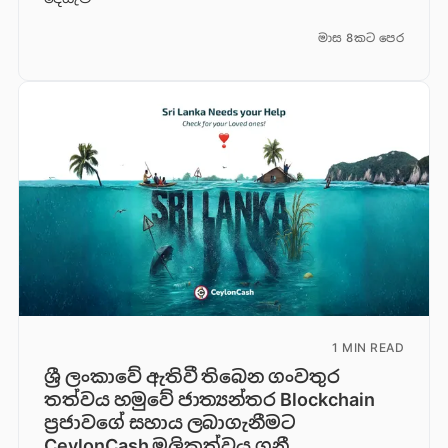
මාස 8කට පෙර
1 MIN READ
ශ්‍රී ලංකාවේ ඇතිවී තිබෙන ගංවතුර
තත්වය හමුවේ ජාත්‍යන්තර Blockchain
ප්‍රජාවගේ සහාය ලබාගැනීමට
CeylonCash මූලිකත්වය ග​නී