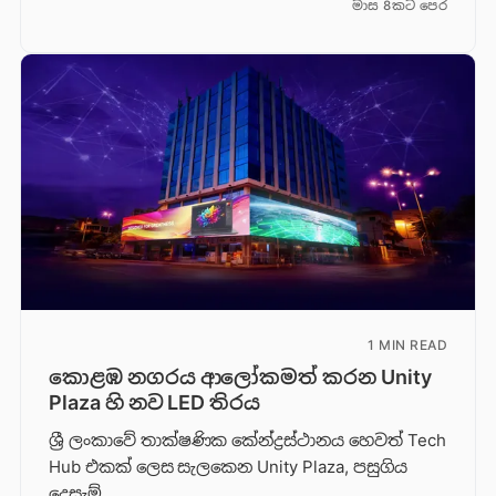
මාස 8කට පෙර
1 MIN READ
කොළඹ නගරය ආලෝකමත් කරන Unity
Plaza හි නව LED තිරය
ශ්‍රී ලංකාවේ තාක්ෂණික කේන්ද්‍රස්ථානය හෙවත් Tech
Hub එකක් ලෙස සැලකෙන Unity Plaza, පසුගිය
දෙසැම්