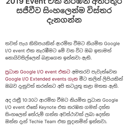
2019 Event එක නරඹන අතරතුර
සජීවීව සිංහලෙන්ම විස්තර
දැනගන්න
තවත් පැය කිහිපයකින් ආරම්භ වීමට නියමිත Google
I/O event එක නැරඹීමට මේ වන විට ඔබ ඉතාමත්
නොයිවසිල්ලෙන් බළාගෙන ඉන්නවා ඇති.
ප්‍රධාන Google I/O event එකට
අමතරව පැවැත්වෙන
Google I/O Extended events ගැන
මීට කලින් ලිපියකින්
ඔබව දැනුවත් කරන්නට අපි කටයුතු කළා මතක ඇති.
අද රාත්‍රී 10:30ට ආරම්භ වීමට නියමිත ප්‍රධාන Google
I/O event එකේ Keynote එක නරඹන ගමන් දන්න
සිංහලෙන් තේරුම් ගන්න අවස්ථාවක් ලබා දෙන්න
ඔන්න දැන් Techie Team එක සූදානමින් ඉන්නවා.