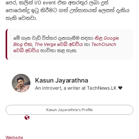
පෙර, කලින් I/O event එක අතරතුර ලබා දුන්
පොරොන්දු ඉටු කිරීමට ගත් උත්සාහයක් ලෙසත් දැකිය
හැකි වෙනවා.
මේ ගැන වැඩි විස්තර දැනගැනීම සඳහා
නිළ Google
Blog එක
,
The Verge වෙබ් අඩවිය
හා
TechCrunch
වෙබ් අඩවිය
භාවිතා කළ හැක.
Kasun Jayarathna
An introvert, a writer at TechNews.LK ❤️
Kasun Jayarathna's Profile
Website