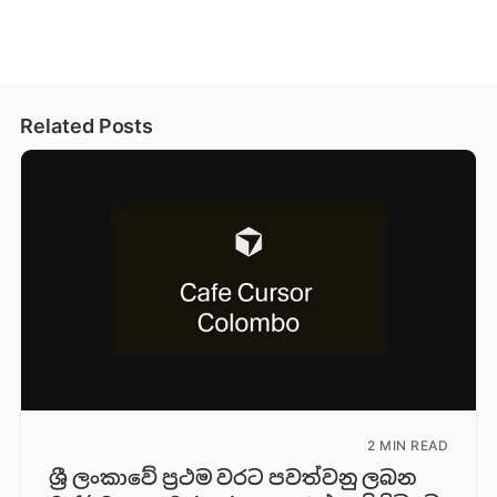
Related Posts
2 MIN READ
ශ්‍රී ලංකාවේ ප්‍රථම වරට පවත්වනු ලබන