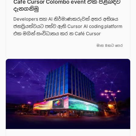
Café Cursor Colombo event එක පිළිබඳව
දැනගනිමු
Developers සහ AI නිර්මාණකරුවන් අතර අතිශය
ජනප්‍රියත්වයට පත්ව ඇති Cursor AI coding platform
එක මගින් සංවිධානය කර න Café Cursor
මාස 8කට පෙර