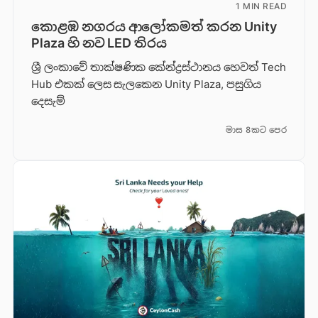
1 MIN READ
කොළඹ නගරය ආලෝකමත් කරන Unity
Plaza හි නව LED තිරය
ශ්‍රී ලංකාවේ තාක්ෂණික කේන්ද්‍රස්ථානය හෙවත් Tech
Hub එකක් ලෙස සැලකෙන Unity Plaza, පසුගිය
දෙසැම්
මාස 8කට පෙර