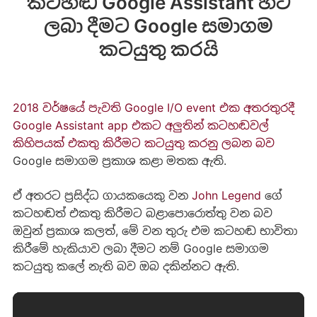
කටහඬ Google Assistant හට
ලබා දීමට Google සමාගම
කටයුතු කරයි
2018 වර්ෂයේ පැවති Google I/O event එක අතරතුරදී
Google Assistant app එකට අලුතින් කටහඬවල්
කිහිපයක් එකතු කිරීමට කටයුතු කරනු ලබන බව
Google සමාගම ප්‍රකාශ කළා මතක ඇති.
ඒ අතරට ප්‍රසිද්ධ ගායකයෙකු වන
John Legend
ගේ
කටහඬත් එකතු කිරීමට බළාපොරොත්තු වන බව
ඔවුන් ප්‍රකාශ කලත්, මේ වන තුරු එම කටහඬ භාවිතා
කිරීමේ හැකියාව ලබා දීමට නම් Google සමාගම
කටයුතු කලේ නැති බව ඔබ දකින්නට ඇති.