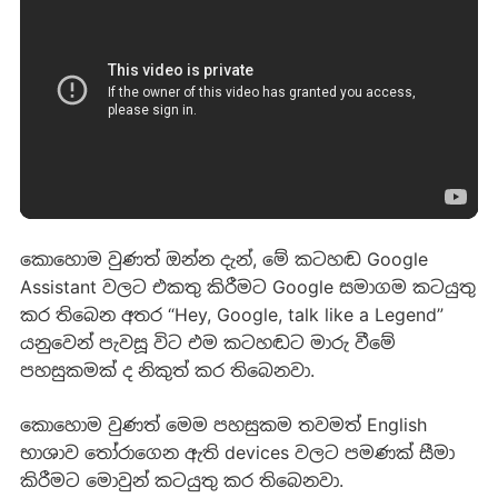
කොහොම වුණත් ඔන්න දැන්, මේ කටහඬ Google
Assistant වලට එකතු කිරීමට Google සමාගම කටයුතු
කර තිබෙන අතර “Hey, Google, talk like a Legend”
යනුවෙන් පැවසූ විට එම කටහඬට මාරු වීමේ
පහසුකමක් ද නිකුත් කර තිබෙනවා.
කොහොම වුණත් මෙම පහසුකම තවමත් English
භාශාව තෝරාගෙන ඇති devices වලට පමණක් සීමා
කිරීමට මොවුන් කටයුතු කර තිබෙනවා.