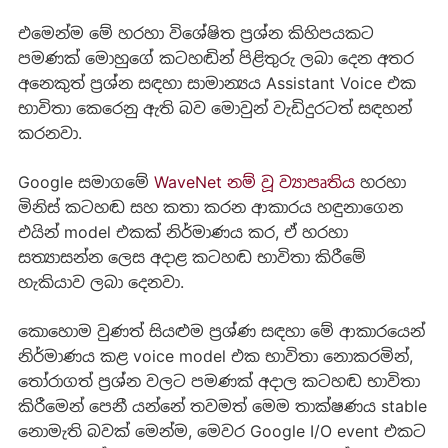
එමෙන්ම මේ හරහා විශේෂිත ප්‍රශ්න කිහිපයකට
පමණක් මොහුගේ කටහඬින් පිළිතුරු ලබා දෙන අතර
අනෙකුත් ප්‍රශ්න සඳහා සාමාන්‍යය Assistant Voice එක
භාවිතා කෙරෙනු ඇති බව මොවුන් වැඩිදුරටත් සඳහන්
කරනවා.
Google සමාගමේ
WaveNet නම් වූ ව්‍යාපෘතිය
හරහා
මිනිස් කටහඬ සහ කතා කරන ආකාරය හඳුනාගෙන
එයින් model එකක් නිර්මාණය කර, ඒ හරහා
සත්‍යාසන්න ලෙස අදාළ කටහඬ භාවිතා කිරීමේ
හැකියාව ලබා දෙනවා.
කොහොම වුණත් සියළුම ප්‍රශ්ණ සඳහා මේ ආකාරයෙන්
නිර්මාණය කළ voice model එක භාවිතා නොකරමින්,
තෝරාගත් ප්‍රශ්න වලට පමණක් ‍අදාල කටහඬ භාවිතා
කිරීමෙන් පෙනී යන්නේ තවමත් මෙම තාක්ෂණය stable
නොමැති බවක් මෙන්ම, මෙවර Google I/O event එකට