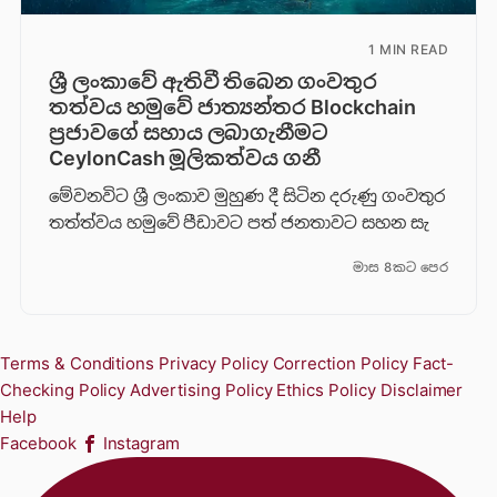
1 MIN READ
ශ්‍රී ලංකාවේ ඇතිවී තිබෙන ගංවතුර
තත්වය හමුවේ ජාත්‍යන්තර Blockchain
ප්‍රජාවගේ සහාය ලබාගැනීමට
CeylonCash මූලිකත්වය ග​නී
මේවනවිට ශ්‍රී ලංකාව මුහුණ දී සිටින දරුණු ගංවතුර
තත්ත්වය හමුවේ පීඩාවට පත් ජනතාවට සහන සැ
මාස 8කට පෙර
Terms & Conditions
Privacy Policy
Correction Policy
Fact-
Checking Policy
Advertising Policy
Ethics Policy
Disclaimer
Help
Facebook
Instagram