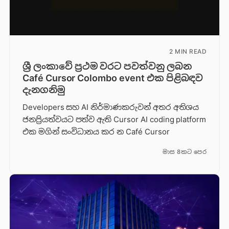
2 MIN READ
ශ්‍රී ලංකාවේ ප්‍රථම වරට පවත්වනු ලබන
Café Cursor Colombo event එක පිළිබඳව
දැනගනිමු
Developers සහ AI නිර්මාණකරුවන් අතර අතිශය
ජනප්‍රියත්වයට පත්ව ඇති Cursor AI coding platform
එක මගින් සංවිධානය කර න Café Cursor
මාස 8කට පෙර