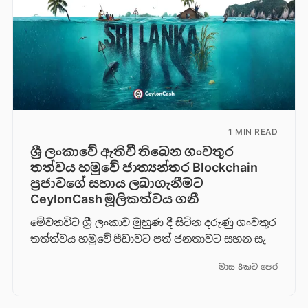
1 MIN READ
ශ්‍රී ලංකාවේ ඇතිවී තිබෙන ගංවතුර
තත්වය හමුවේ ජාත්‍යන්තර Blockchain
ප්‍රජාවගේ සහාය ලබාගැනීමට
CeylonCash මූලිකත්වය ග​නී
මේවනවිට ශ්‍රී ලංකාව මුහුණ දී සිටින දරුණු ගංවතුර
තත්ත්වය හමුවේ පීඩාවට පත් ජනතාවට සහන සැ
මාස 8කට පෙර