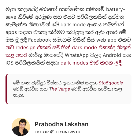
මෑත කාලයේදි බොහෝ තාක්ෂණික සමාගම් battery-
save කිරීමේ අරමුණ සහ එයට පරිශීලකයින් දක්වන
කැමැත්ත නිසාවෙන් මේ dark mode අංගය තමන්ගේ
apps සඳහා එකතු කිරීමට කටයුතු කර ඇති අතර මේ
මස මුලදී Facebook සමාගම විසින් සිය web app එකට
නව redesign එකක් සමඟින් dark mode එකක්ද නිකුත්
කළ අතර
මාර්තු මාසයේදී WhatsApp වලද Android සහ
iOS පරිශීලකයින් සදහා
dark modes එක් කරන ලදී
.
මේ ගැන වැඩිදුර විස්තර දැනගැනීම සඳහා
9to5google
වෙබ් අඩවිය
සහ
T
he Verge
වෙබ් අඩවිය
භාවිතා කළ
හැක.
Prabodha Lakshan
ᴇᴅɪᴛᴏʀ @ ᴛᴇᴄʜɴᴇᴡꜱ.ʟᴋ