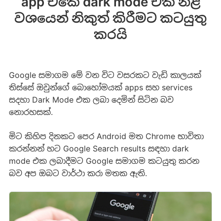
app එකේ dark mode එක නිළ
වශයෙන් නිකුත් කිරීමට කටයුතු
කරයි
Google සමාගම මේ වන විට වසරකට වැඩි කාලයක්
තිස්සේ ඔවුන්ගේ බොහෝමයක් apps සහ services
සදහා Dark Mode එක ලබා දෙමින් සිටින බව
නොරහසක්.
මිට කිහිප දිනකට පෙර Android මත Chrome භාවිතා
කරන්නන් හට Google Search results සඳහා dark
mode එක ලබාදීමට Google සමාගම කටයුතු කරන
බව අප ඔබට වාර්ථා කරා මතක ඇති.