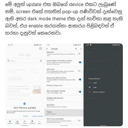
මේ අලුත් update එක ඔබගේ device එකට ලැබුණේ
නම්, screen එකේ පහතින් pop-up පණිවිඩක් දැක්වෙනු
ඇති අතර dark mode theme එක දැන් භාවිතා කළ හැකි
බවත්, එය enable කරගන්නා ආකාරය පිළිබඳවත් ඒ
හරහා දැනුවත් කෙරෙනවා.