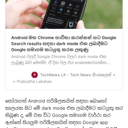
Android මත Chrome භාවිතා කරන්නන් හට Google
Search results සඳහා dark mode එක ලබාදීමට
Google සමාගම කටයුතු කරන ලකුණු
Android වලදී Google Chrome වලට dark mode එක
ලැබුණු බව මෙන්ම, ඒ දින වල එය enableකරගන්නා
ආකාරය පිළිබඳවත් අපි ඔබව මීට පෙර දැනුවත් කළා
මතක ඇති. Android වලදී Google Chrome Browser එකේ
TechNews.LK - Tech News සිංහලෙන්
Dark Mode එක Enable කරගන්නා ආකාරය
Prabodha Lakshan
ගැනදැනගනිමුWindows 10 වලට Google Chrome වල
Dark mode එක ලැබීමට නියමිත බව[/google-co…
තෝරාගත් Android පරිශීලකයින් සඳහා බොහෝ
කාලයක සිට ‍මේ dark mode එක ලබාදීමට කටයුතු කර
තිබුණ ද, මේ වන විට Google සමාගම වාර්ථා කර
ඇත්තේ සියලුම පරිශීලකයින් සඳහා Google app