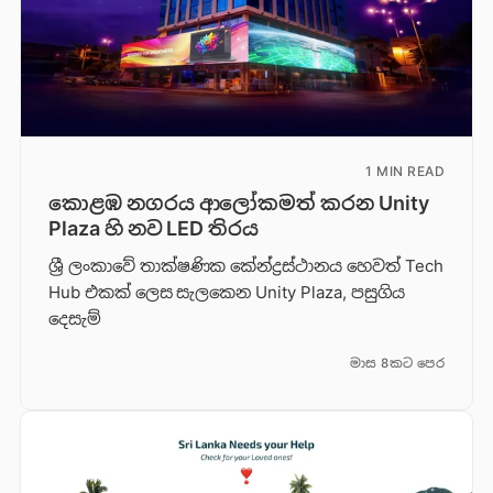
1 MIN READ
කොළඹ නගරය ආලෝකමත් කරන Unity
Plaza හි නව LED තිරය
ශ්‍රී ලංකාවේ තාක්ෂණික කේන්ද්‍රස්ථානය හෙවත් Tech
Hub එකක් ලෙස සැලකෙන Unity Plaza, පසුගිය
දෙසැම්
මාස 8කට පෙර