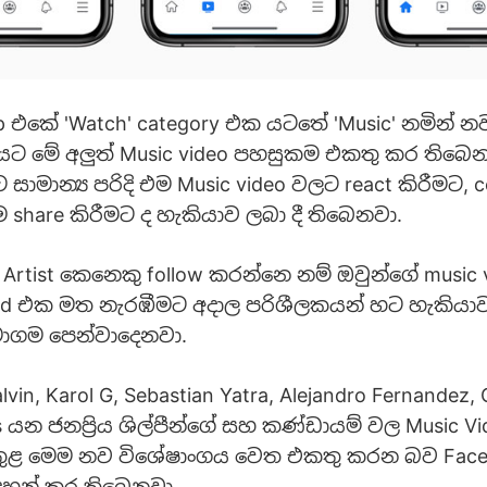
p එකේ 'Watch' category එක යටතේ 'Music' නමින් න
යට මේ අලුත් Music video පහසුකම එකතු කර තිබෙ
සාමාන්‍ය පරිදි එම Music video වලට react කිරීමට,
 share කිරීමට ද හැකියාව ලබා දී තිබෙනවා.
Artist කෙනෙකු follow කරන්නෙ නම් ඔවුන්ගේ music v
eed එක මත නැරඹීමට අදාල පරිශීලකයන් හට හැකිය
මාගම පෙන්වාදෙනවා.
vin, Karol G, Sebastian Yatra, Alejandro Fernandez, C
 යන ජනප්‍රිය ශිල්පීන්ගේ සහ කණ්ඩායම් වල Music Vid
 තුළ මෙම නව විශේෂාංගය වෙත එකතු කරන බව Fac
ඳහන් කර තිබෙනවා.