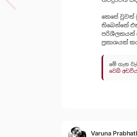
කෙසේ වුවත් 
තිබෙන්නේ එ
පරිශීලකයන් 
ප්‍රකාශයක් ක
මේ ගැන වැ
වෙබ් අඩවි
Varuna Prabhat