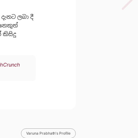
දැනට ලබා දී
නෙකුත්
කිසිදු
chCrunch
Varuna Prabhath's Profile