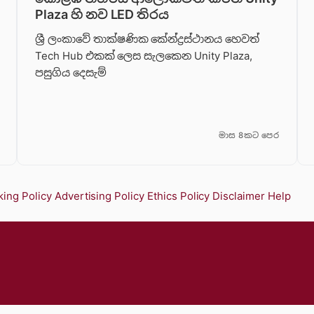
Plaza හි නව LED තිරය
ශ්‍රී ලංකාවේ තාක්ෂණික කේන්ද්‍රස්ථානය හෙවත්
Tech Hub එකක් ලෙස සැලකෙන Unity Plaza,
පසුගිය දෙසැම්
මාස 8කට පෙර
ing Policy
Advertising Policy
Ethics Policy
Disclaimer
Help