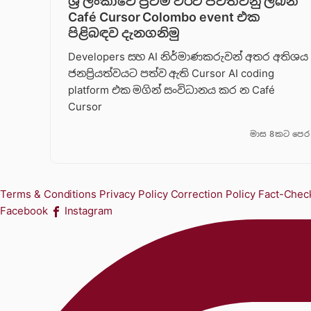
ශ්‍රී ලංකාවේ ප්‍රථම වරට පවත්වනු ලබන
Café Cursor Colombo event එක
පිළිබඳව දැනගනිමු
Developers සහ AI නිර්මාණකරුවන් අතර අතිශය
ජනප්‍රියත්වයට පත්ව ඇති Cursor AI coding
platform එක මගින් සංවිධානය කර න Café
Cursor
මාස 8කට පෙර
Terms & Conditions
Privacy Policy
Correction Policy
Fact-Check
Facebook
Instagram