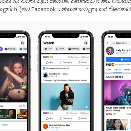
ිපයක් හා තවත් කුඩා සමාගම් කිහිපයක් සමඟ ඒකාබ
ඳුන්වා දීමට Facebook සමාගම කටයුතු කර තිබෙනව