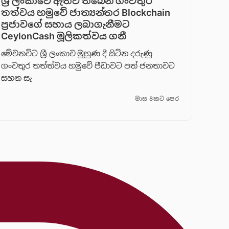
ශ්‍රී ලංකාවේ ඇතිවී තිබෙන ගංවතුර
තත්වය හමුවේ ජාත්‍යන්තර Blockchain
ප්‍රජාවගේ සහාය ලබාගැනීමට
CeylonCash මූලිකත්වය ග​නී
මේවනවිට ශ්‍රී ලංකාව මුහුණ දී සිටින දරුණු
ගංවතුර තත්ත්වය හමුවේ පීඩාවට පත් ජනතාවට
සහන සැ
මාස 8කට පෙර