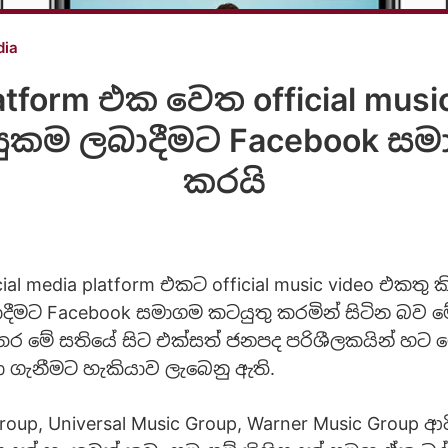
dia
atform එක වෙත official musi
සුකම ලබාදීමට Facebook සම
කරයි
ial media platform එකට official music video එකතු ක
දීමට Facebook සමාගම කටයුතු කරමින් සිටින බව ම
අතර මේ සතියේ සිට එක්සත් ජනපද පරිශීලකයින් හ
ා ගැනීමට හැකියාව ලැබෙනු ඇති.
oup, Universal Music Group, Warner Music Group ආදී