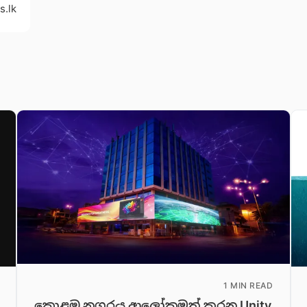
s.lk
1 MIN READ
කොළඹ නගරය ආලෝකමත් කරන Unity