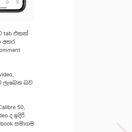
ව tab එකක්
න අතර
 comment
ideo,
ාව ලැබෙන බව
alibre 50,
eo ද ඉදිරි
ebook සමාගම