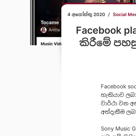
4 අගෝස්තු 2020
/
Social Me
Facebook pl
කිරීමේ පහ
Facebook soc
හැකියාව ලබා
වාර්ථා වන 
අත්දැකීම ලබ
Sony Music Gr