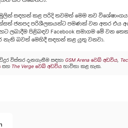
මුලින් සඳහන් කළ පරිදි තවමත් මෙම නව විශේෂාංගය 
ක්සත් ජනපද පරිශීලකයන්ට පමණක් වන අතර එය අ
හට ලබාදීම පිළිබඳව Facebook සමාගම මේ වන තෙක් 
ර නැති බවත් මෙහිදී සඳහන් කළ යුතු වනවා.
ඩිදුර විස්තර දැනගැනීම සඳහා
GSM Arena වෙබ් අඩවිය
,
Te
ය
සහ
The Verge වෙබ් අඩවිය
භාවිතා කළ හැක.
h