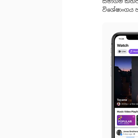
සමාගම් කිහ
විශේෂාංගය හ