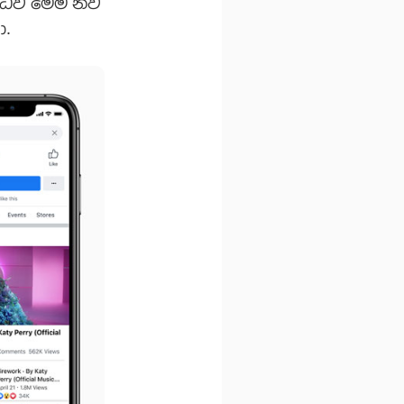
ද්ධව මෙම නව
ා.