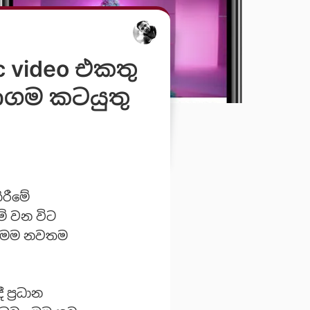
c video එකතු
ාගම කටයුතු
ිරීමේ
ේ වන විට
ට මෙම නවතම
 ප්‍රධාන