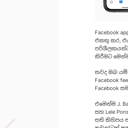
Facebook ap
එකතු කර, එ
පරිශීලකයන්ට 
කිරීමට මෙන්ම
තවද ඔබ යම් 
Facebook f
Facebook ස
එමෙන්ම J. Bal
සහ Lele Pons
සති කිහිපය
තවදුරටත් ස