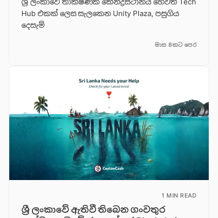
ශ්‍රී ලංකාවේ තාක්ෂණික කේන්ද්‍රස්ථානය හෙවත් Tech
Hub එකක් ලෙස සැලකෙන Unity Plaza, පසුගිය
දෙසැම්
මාස 8කට පෙර
1 MIN READ
ශ්‍රී ලංකාවේ ඇතිවී තිබෙන ගංවතුර