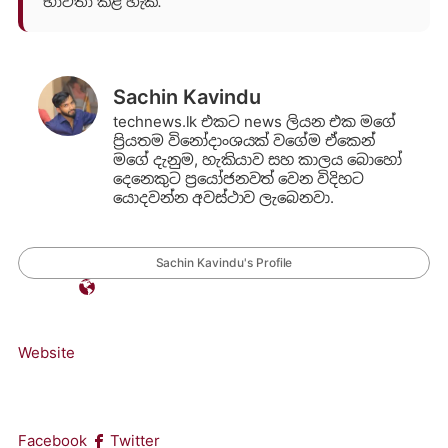
භාවිතා කළ හැක.
Sachin Kavindu
technews.lk එකට news ලියන එක මගේ
ප්‍රියතම විනෝදාංශයක් වගේම ඒකෙන්
මගේ දැනුම, හැකියාව සහ කාලය බොහෝ
දෙනෙකුට ප්‍රයෝජනවත් වෙන විදිහට
යොදවන්න අවස්ථාව ලැබෙනවා.
Sachin Kavindu's Profile
Website
Facebook
Twitter