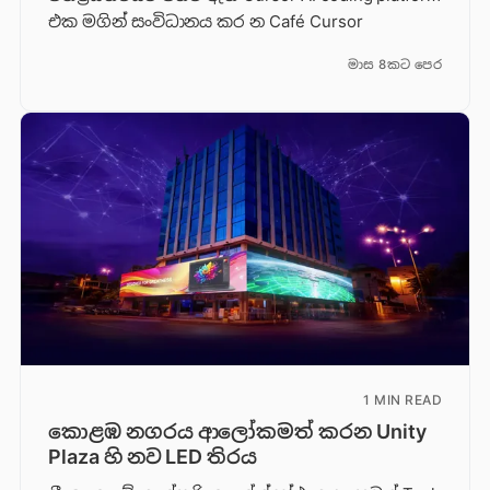
එක මගින් සංවිධානය කර න Café Cursor
මාස 8කට පෙර
1 MIN READ
කොළඹ නගරය ආලෝකමත් කරන Unity
Plaza හි නව LED තිරය