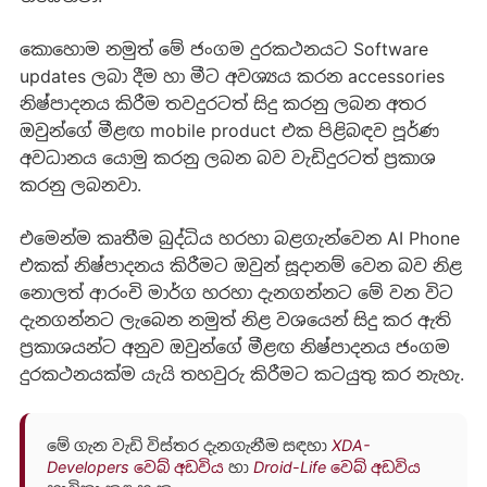
කොහොම නමුත් මේ ජංගම දුරකථනයට Software
updates ලබා දීම හා මීට අවශ්‍යය කරන accessories
නිෂ්පාදනය කිරීම තවදුරටත් සිදු කරනු ලබන අතර
ඔවුන්ගේ මීළඟ mobile product එක පිළිබඳව පූර්ණ
අවධානය යොමු කරනු ලබන බව වැඩිදුරටත් ප්‍රකාශ
කරනු ලබනවා.
එමෙන්ම කෘතීම බුද්ධිය හරහා බළගැන්වෙන AI Phone
එකක් නිෂ්පාදනය කිරීමට ඔවුන් සූදානම් වෙන බව නිළ
නොලත් ආරංචි මාර්ග හරහා දැනගන්නට මේ වන විට
දැනගන්නට ලැබෙන නමුත් නිළ වශයෙන් සිදු කර ඇති
ප්‍රකාශයන්ට අනුව ඔවුන්ගේ මීළඟ නිෂ්පාදනය ජංගම
දුරකථනයක්ම යැයි තහවුරු කිරීමට කටයුතු කර නැහැ.
මේ ගැන වැඩි විස්තර දැනගැනීම සඳහා
XDA-
Developers වෙබ් අඩවිය
හා
Droid-Life වෙබ් අඩවිය