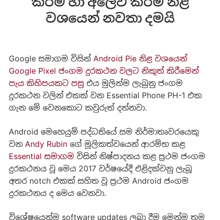
කිරීම හා අලෙවි කිරීම නිළ
වශයෙන් නවතා දමයි
Google සමාගම විසින්
Android Pie නිළ වශයෙන්
Google Pixel ජංගම දුරකථන වලට නිකුත් කිරීමෙන්
පැය කිහිපයකට පසු
එය මුලින්ම ලැබුනු ජංගම
දුරකථන වලින් එකක් වන Essential Phone PH-1 එක
ගැන මේ වෙනකොට කවුරුත් දන්නවා.
Android මෙහෙයුම් පද්ධතියේ සම නිර්මාතෘවරයෙකු
වන
Andy Rubin
ගේ මූලිකත්වයෙන් ආරම්භ කළ
Essential සමාගම
විසින් නිෂ්පාදනය කළ ප්‍රථම ජංගම
දුරකථනය වූ මෙය 2017 වර්ෂයේදී එළිදක්වනු ලැබූ
අතර notch එකක් සහිත වූ ප්‍රථම Android ජංගම
දුරකථනය ද මෙය වෙනවා.
විශේෂයෙන්ම software updates ලබා දීම මෙන්ම තම