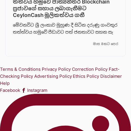
තත්වය හමුවේ ජාත්‍යන්තර Blockchain
ප්‍රජාවගේ සහාය ලබාගැනීමට
CeylonCash මූලිකත්වය ග​නී
මේවනවිට ශ්‍රී ලංකාව මුහුණ දී සිටින දරුණු ගංවතුර
තත්ත්වය හමුවේ පීඩාවට පත් ජනතාවට සහන සැ
මාස 8කට පෙර
Terms & Conditions
Privacy Policy
Correction Policy
Fact-
Checking Policy
Advertising Policy
Ethics Policy
Disclaimer
Help
Facebook
Instagram