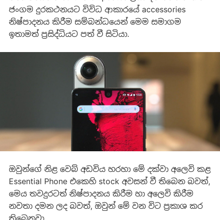
ජංගම දුරකථනයට විවිධ ආකාරයේ accessories
නිෂ්පාදනය කිරීම සම්බන්ධයෙන් මෙම සමාගම
ඉතාමත් ප්‍රසිද්ධියට පත් වී සිටියා.
ඔවුන්ගේ නිළ වෙබ් අඩවිය හරහා මේ දක්වා අලෙවි කළ
Essential Phone එකෙහි stock අවසන් වී තිබෙන බවත්,
මෙය තවදුරටත් නිෂ්පාදනය කිරීම හා අලෙවි කිරීම
නවතා දමන ලද බවත්, ඔවුන් මේ වන විට ප්‍රකාශ කර
තිබෙනවා.