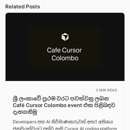
Related Posts
2 MIN READ
ශ්‍රී ලංකාවේ ප්‍රථම වරට පවත්වනු ලබන
Café Cursor Colombo event එක පිළිබඳව
දැනගනිමු
Developers සහ AI නිර්මාණකරුවන් අතර අතිශය
ජනප්‍රියත්වයට පත්ව ඇති Cursor AI coding platform