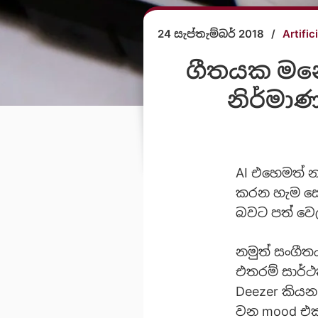
24 සැප්තැම්බර් 2018
/
Artific
ගීතයක මනෝ
නිර්මා
AI එහෙමත් නැ
කරන හැම සේ
බවට පත් වෙ
නමුත් සංගීත
එතරම් සාර්ථ
Deezer කිය
වන mood එක,