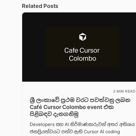
Related Posts
2 MIN READ
ශ්‍රී ලංකාවේ ප්‍රථම වරට පවත්වනු ලබන
Café Cursor Colombo event එක
පිළිබඳව දැනගනිමු
Developers සහ AI නිර්මාණකරුවන් අතර අතිශය
ජනප්‍රියත්වයට පත්ව ඇති Cursor AI coding