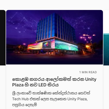
1 MIN READ
කොළඹ නගරය ආලෝකමත් කරන Unity
Plaza හි නව LED තිරය
ශ්‍රී ලංකාවේ තාක්ෂණික කේන්ද්‍රස්ථානය හෙවත්
Tech Hub එකක් ලෙස සැලකෙන Unity Plaza,
පසුගිය දෙසැම්