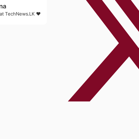
na
r at TechNews.LK ❤️