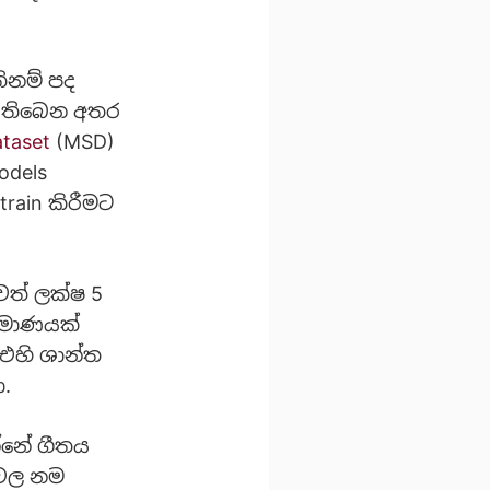
ිනම් පද
ව තිබෙන අතර
ataset
(MSD)
odels
rain කිරීමට
ත් ලක්ෂ 5
‍රමාණයක්
 එහි ශාන්ත
.
්නේ ගීතය
 වල නම