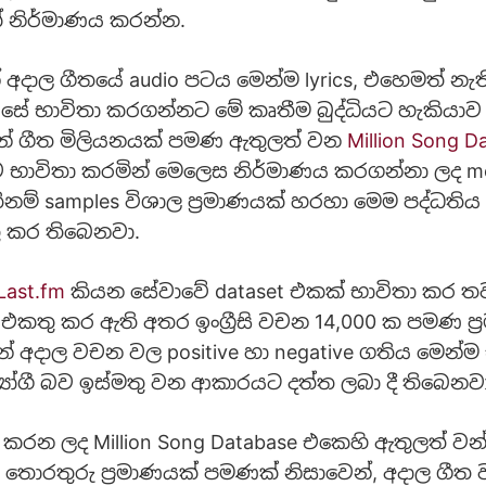
් නිර්මාණය කරන්න.
 අදාල ගීතයේ audio පටය මෙන්ම lyrics, එහෙමත් නැත
සේ භාවිතා කරගන්නට මේ කෘතීම බුද්ධියට හැකියා
න් ගීත මිලියනයක් පමණ ඇතුලත් වන
Million Song D
 භාවිතා කරමින් මෙලෙස නිර්මාණය කරගන්නා ලද m
නම් samples විශාල ප්‍රමාණයක් හරහා මෙම පද්ධතිය t
ු කර තිබෙනවා.
Last.fm
කියන සේවාවේ dataset එකක් භාවිතා කර තව
කතු කර ඇති අතර ඉංග්‍රීසි වචන 14,000 ක පමණ ප්
න් අදාල වචන වල positive හා negative ගතිය මෙන්ම
‍යෝගී බව ඉස්මතු වන ආකාරයට දත්ත ලබා දී තිබෙනවා
රන ලද Million Song Database එකෙහි ඇතුලත් වන
ා තොරතුරු ප්‍රමාණයක් පමණක් නිසාවෙන්, අදාල ගීත