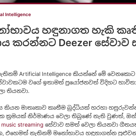
ial Intelligence
භාවය හඳුනාගත හැකි කෘතීම
ණය කරන්නට Deezer සේවාව 
තිනම් Artificial Intelligence කියන්නේ මේ වෙනකොට
වාවකටම වගේ ඉතාමත් ප්‍රයෝජනවත් විදිහට භාවිත
ලා තියනවා.
ය කියන මාතෘකාව කෘතීම බුද්ධියක් හරහා හසුරුවන්
ක ක්‍රමයක් නිර්මාණය වෙලා තිබුණේ නැති වුණත්, ඔන්
න
music streaming
සේවාව සමත් වෙලා තියනවා ගීතය
 එහෙමත් නැතිනම් මනෝභාවය හඳුනාගන්න පුළුවන් 