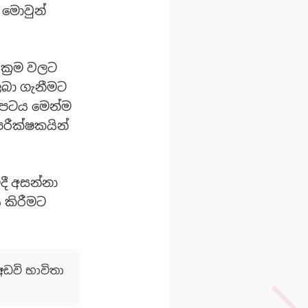
 මොවුන්
්‍රම වලට
ලබා ගැනීමට
ඬ පටය මෙන්ම
රීක්ෂකයින්
දී අසන්නා
 කිරීමට
අඩවි භාවිතා