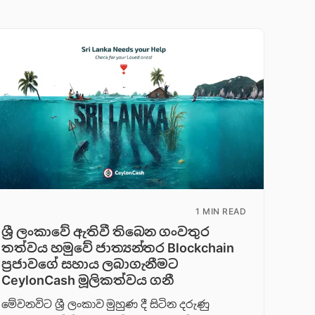
1 MIN READ
ශ්‍රී ලංකාවේ ඇතිවී තිබෙන ගංවතුර
තත්වය හමුවේ ජාත්‍යන්තර Blockchain
ප්‍රජාවගේ සහාය ලබාගැනීමට
CeylonCash මූලිකත්වය ග​නී
මේවනවිට ශ්‍රී ලංකාව මුහුණ දී සිටින දරුණු