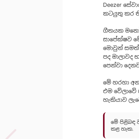
Deezer සේවා
කටයුතු කර 
ගීතයක මනෝභා
සාපේක්ෂව මේ
මොවුන් සමත්
පද මාලාවද භ
පෙන්වා දෙනව
මේ හරහා අනා
එම වේලාවේ 
හැකියාව ලැබ
මේ පිළිබඳ 
කළ හැක.