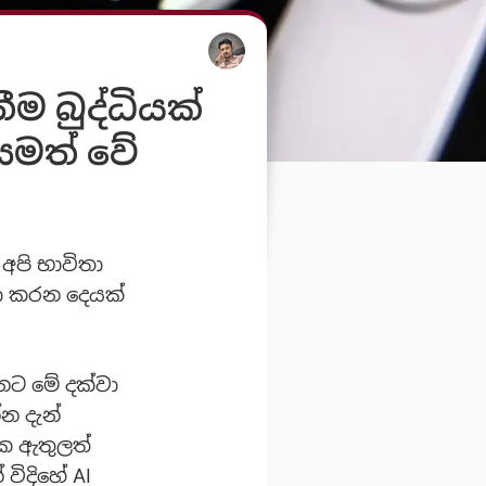
 බුද්ධියක්
සමත් වේ
 අපි භාවිතා
ා කරන දෙයක්
නට මේ දක්වා
න දැන්
ක ඇතුලත්
විදිහේ AI