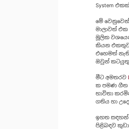
System එකක
මේ වෙනුවෙන්
මාලාවත් එක 
මූලික වශයෙ
කියන එකතුව
එහෙමත් නැති
ඔවුන් කටයුත
මීට අමතරව
ක පමණ ගීත එ
භාවිතා කරමි
ගතිය හා උද්
ඉහත සඳහන් ක
පිළිබඳව කුඩ