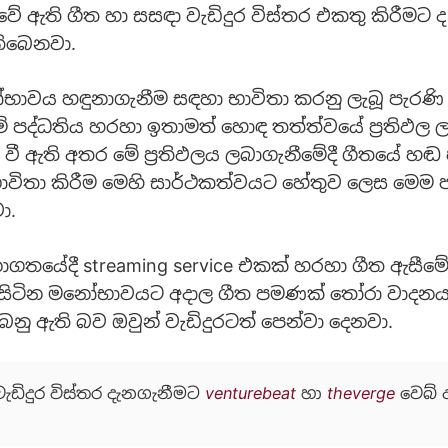
වේ ඇති ගීත හා සසඳා වැඩිදුර විස්තර එකතු කිරීමට ද
තිබෙනවා.
වය හඳුනාගැනීම සඳහා භාවිතා කරනු ලැබූ පැරණි ක
 පද්ධතිය හරහා ඉතාමත් හොඳ තත්ත්වයේ ප්‍රතිඵල 
 වී ඇති අතර මේ ප්‍රතිඵලය ලබාගැනීමේදී ගීතයේ හ
ාවිතා කිරීම මෙහි සාර්ථකත්වයට හේතුව ලෙස මෙම ප
ා.
ගතයේදී streaming service එකක් හරහා ගීත ඇසීමේ
සිටින මනෝභාවයට අදාල ගීත පමණක් තෝරා වාදනය
ෙනු ඇති බව ඔවුන් වැඩිදුරටත් පෙන්වා දෙනවා.
වැඩිදුර විස්තර දැනගැනීමට
venturebeat
හා
theverge
වෙබ් 