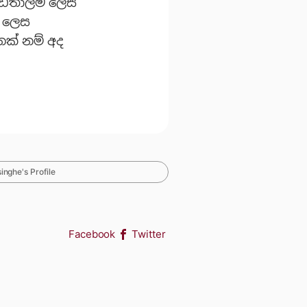
 අඩිතාලම ලෙස
s ලෙස
ෙක් නම් අද
nghe's Profile
Facebook
Twitter