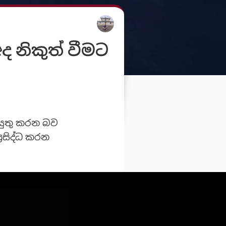
 නිකුත් වීමට
ටයුතු කරන බව
‍රසිද්ධ කරන