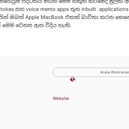
හෙයුම් පද්ධතිය මගින් මෙම නිකුත් කිරීමේදී මුලික
stokes සහ voice memo apps තුන inbuilt application
ඉතින් ඔබත් Apple MacBook එකක් බාවිතා කරන කෙන
ියේ මෙම වෙනස ඇත විදිය හැකි.
Aruna Wickramasi
Website