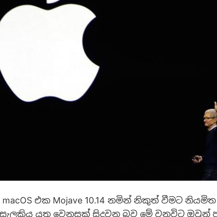
 macOS එක Mojave 10.14 නමින් නිකුත් වීමට නියම
ැලකිය යුතු වෙනසක් සිදුවන බව මේ වනවිට ඔවුන් ප