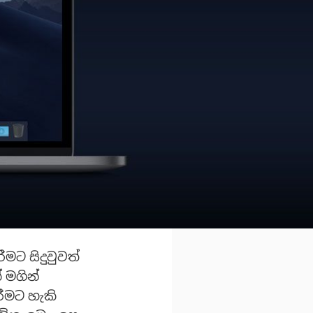
මට සිදුවුවත්
 මගින්
රීමට හැකි