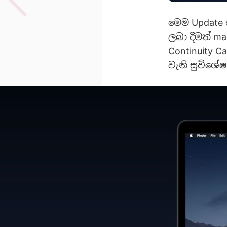
මෙම Update 
ලබා දීමත් m
Continuity C
වැනි සුවිශේෂ