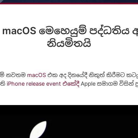
acOS මෙහෙයුම් පද්ධතිය අද
නියමිතයි
මේ නවතම
macOS
එක අද දිනයේදී නිකුත් කිරීමට ක
වති
iPhone release event එකේදී
Apple සමාගම විසින් ප්