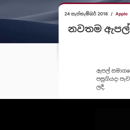
24 සැප්තැම්බර් 2018
/
Apple
නවතම ඇපල් m
ඇපල් සමාග
පසුගියදා පැ
ලදී.