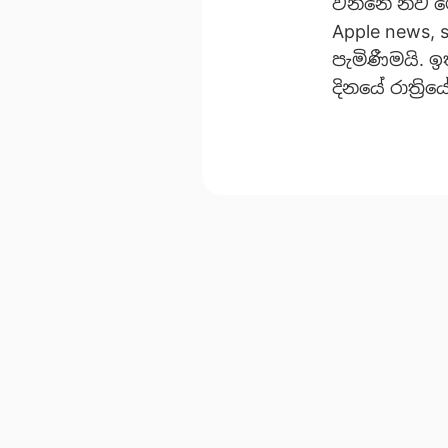
වන්නේ නව මෙ
Apple news, 
පැමිණීමයි. 
දිනයේ රාත්‍ර