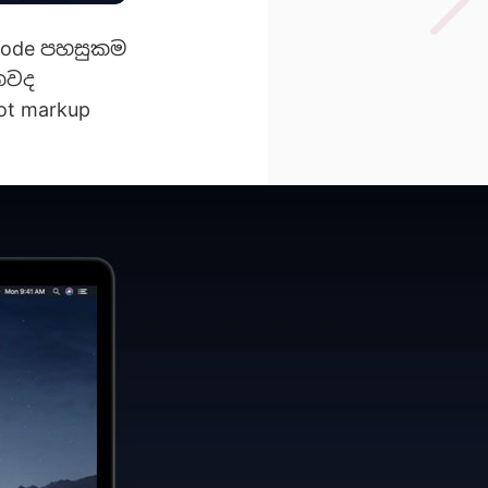
 mode පහසුකම
තවද
ot markup