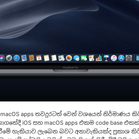
 macOS apps තවදුරටත් වෙන් වශයෙන් නිර්මාණය කිරී
අනාගතේදී iOS සහ macOS apps එකම code base එකක්
රීමේ හැකියාව ලැබෙන බවට අනාවැකියක්ද ප්‍රකාශ කි