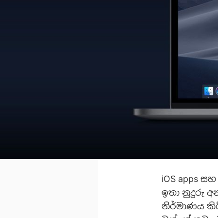
iOS apps සහ
ඉතා නුදුරු 
නිර්මාණය කි