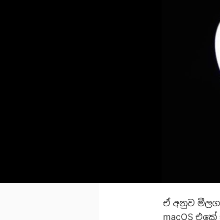
ඒ අනුව මීලග
macOS එකේ ස