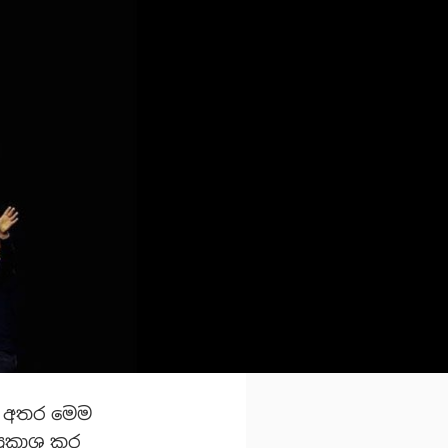
ිත අතර මෙම
්‍රකාශ කර