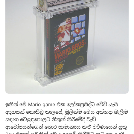
ඉතින් මේ Mario game එක ලෝකප්‍රසිද්ධ වේවි යැයි
අදහසක් නොතිබූ කාලයේ, මුලින්ම මෙය අත්හදා බැලීම
සඳහා වෙළඳපොලට නිකුත් කිරීමේදී වැඩි
ආටෝපයන්ගෙන් තොර සාමාන්‍යය කළු වර්ණයෙන් යුතු