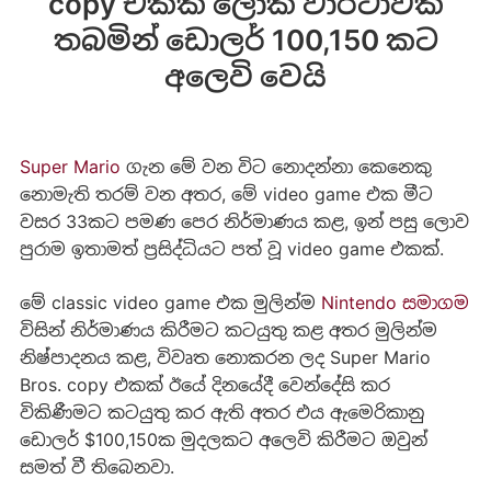
copy එකක් ලෝක වාර්ථාවක්
තබමින් ඩොලර් 100,150 කට
අලෙවි වෙයි
Super Mario
ගැන මේ වන විට නොදන්නා කෙනෙකු
නොමැති තරම් වන අතර, මේ video game එක මීට
වසර 33කට පමණ පෙර නිර්මාණය කළ, ඉන් පසු ලොව
පුරාම ඉතාමත් ප්‍රසිද්ධියට පත් වූ video game එකක්.
මේ classic video game එක මුලින්ම
Nintendo සමාගම
විසින් නිර්මාණය කිරීමට කටයුතු කළ අතර මුලින්ම
නිෂ්පාදනය කළ, විවෘත නොකරන ලද Super Mario
Bros. copy එකක් ඊයේ දිනයේදී වෙන්දේසි කර
විකිණීමට කටයුතු කර ඇති අතර එය ඇමෙරිකානු
ඩොලර් $100,150ක මුදලකට අලෙවි කිරීමට ඔවුන්
සමත් වී තිබෙනවා.