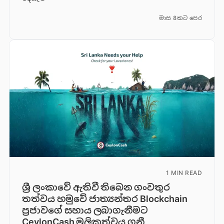
මාස 8කට පෙර
1 MIN READ
ශ්‍රී ලංකාවේ ඇතිවී තිබෙන ගංවතුර
තත්වය හමුවේ ජාත්‍යන්තර Blockchain
ප්‍රජාවගේ සහාය ලබාගැනීමට
CeylonCash මූලිකත්වය ග​නී