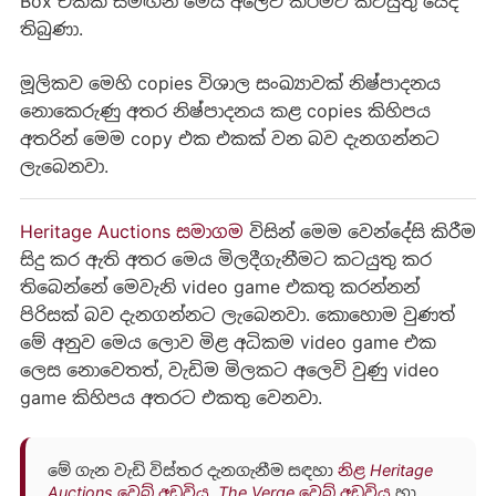
Box එකක් සමඟින් මෙය අලෙවි කිරීමට කටයුතු යෙදී
තිබුණා.
මූලිකව මෙහි copies විශාල සංඛ්‍යාවක් නිෂ්පාදනය
නොකෙරුණු අතර නිෂ්පාදනය කළ copies කිහිපය
අතරින් මෙම copy එක එකක් වන බව දැනගන්නට
ලැබෙනවා.
Heritage Auctions සමාගම
විසින් මෙම වෙන්දේසි කිරීම
සිදු කර ඇති අතර මෙය මිලදීගැනීමට කටයුතු කර
තිබෙන්නේ මෙවැනි video game එකතු කරන්නන්
පිරිසක් බව දැනගන්නට ලැබෙනවා. කොහොම වුණත්
මේ අනුව මෙය ලොව මිළ අධිකම video game එක
ලෙස නොවෙතත්, වැඩිම මිලකට අලෙවි වුණු video
game කිහිපය අතරට එකතු වෙනවා.
මේ ගැන වැඩි විස්තර දැනගැනීම සඳහා
නිළ Heritage
Auctions වෙබ් අඩවිය
,
The Verge වෙබ් අඩවිය
හා