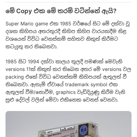
මේ Copy එක මේ තරම් වටින්නේ ඇයි?
Super Mario game එක 1985 වර්ෂයේ සිට මේ දක්වා වූ
දශක කිහිපය අතරතුරදී කිහිප කිහිප වාරයකදීම නිළ
වශයෙන් විවිධ වෙනස්කම් සහිතව නිකුත් කිරීමට
කටයුතු කර තිබෙනවා.
1985 සිට 1994 දක්වා කාලය තුලදී පමණක් මෙවැනි
versions 11ක් නිකුත් කර තිබෙන අතර මේ versions වල
packing එකේ විවිධ වෙනස්කම් කිහිපයක් ඇතුලත් වී
තිබෙනවා. ඇතැම් ඒවායේ trademark symbol එක
ඇතුලත් වීම/නොවීම, graphics වැඩිදියුණු කිරීම වැනි
සුළු දේවල් වලින් මේවා එකිනෙක වෙනස් වෙනවා.