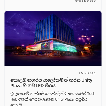
මාස 8කට පෙර
1 MIN READ
කොළඹ නගරය ආලෝකමත් කරන Unity
Plaza හි නව LED තිරය
ශ්‍රී ලංකාවේ තාක්ෂණික කේන්ද්‍රස්ථානය හෙවත් Tech
Hub එකක් ලෙස සැලකෙන Unity Plaza, පසුගිය
දෙසැම්