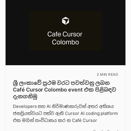
2 MIN READ
ශ්‍රී ලංකාවේ ප්‍රථම වරට පවත්වනු ලබන
Café Cursor Colombo event එක පිළිබඳව
දැනගනිමු
Developers සහ AI නිර්මාණකරුවන් අතර අතිශය
ජනප්‍රියත්වයට පත්ව ඇති Cursor AI coding platform
එක මගින් සංවිධානය කර න Café Cursor