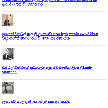
ආචාර්ය එස්.ටී. නන්දසාර
යුගයක් ඩිජිටල් කල ශ්‍රී ලංකාවේ තොරතුරු තාක්ෂණයේ පියා:
විද්‍යාජෝති මහාචාර්ය වී. කේ. සමරනායක
ඩිජිටල් විශ්වයේ අඩිතාලම දැමු නිර්මාණකරුවා: Claude
Shannon
ලංකාවේ කාලගුණ අනාවැකි සහ අභියෝග