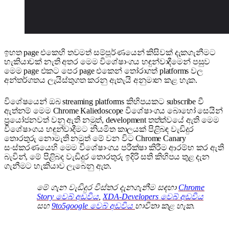
ඉහත page එකෙහි තවමත් සම්පූර්ණයෙන් කිසිවක් දැකගැනීමට
හැකියාවක් නැති අතර මෙම විශේෂාංගය හඳුන්වාදීමෙන් පසුව
මෙම page එකට පෙර page එකෙන් තෝරාගත් platforms වල
අන්තර්ගතය ලැයිස්තුගත කරනු ඇතැයි අනුමාන කළ හැක.
විශේෂයෙන් ඔබ streaming platforms කිහිපයකට subscribe වී
ඇත්නම් මෙම Chrome Kaliedoscope විශේෂාංගය බොහෝ සෙයින්
ප්‍රයෝජනවත් වනු ඇති නමුත්, development තත්ත්වයේ ඇති මෙම
විශේෂාංගය හඳුන්වාදීමට නියමිත කාලයක් පිළිබඳ වැඩිදුර
තොරතුරු නොමැති නමුත් මේ වන විට Chrome Canary
සංස්කරණයෙහි මෙම විශේෂාංගය පරීක්ෂා කිරීම ආරම්භ කර ඇති
බැවින්, මේ පිළිබද වැඩිදුර තොරතුරු ඉදිරි සති කිහිපය තුළ දැන
ගැනීමට හැකියාව ලැබෙනු ඇත.
මේ ගැන වැඩිදුර විස්තර දැනගැනීම සඳහා
Chrome
Story වෙබ් අඩවිය
,
XDA-Developers වෙබ් අඩවිය
සහ
9to5google වෙබ් අඩවිය
භාවිතා කළ හැක.