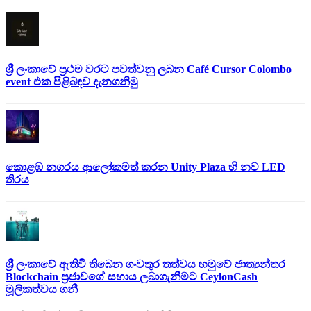
ශ්‍රී ලංකාවේ ප්‍රථම වරට පවත්වනු ලබන Café Cursor Colombo
event එක පිළිබඳව දැනගනිමු
කොළඹ නගරය ආලෝකමත් කරන Unity Plaza හි නව LED
තිරය
ශ්‍රී ලංකාවේ ඇතිවී තිබෙන ගංවතුර තත්වය හමුවේ ජාත්‍යන්තර
Blockchain ප්‍රජාවගේ සහාය ලබාගැනීමට CeylonCash
මූලිකත්වය ග​නී