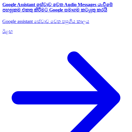
Google Assistant සේවාව වෙත Audio Messages යැවීමේ
පහසුකම එකතු කිරීමට Google සමාගම කටයුතු කරයි
Google assistant සේවාව වෙත පසුගිය කාලය
ඊළඟ