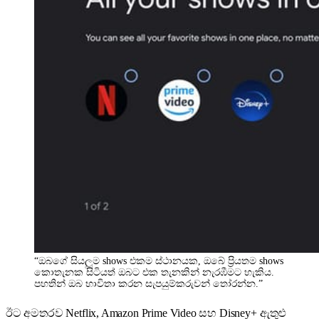
“ඔබගේ සියලුම shows එකම ස්ථානයක, ඔබේ ප්‍රියතම shows
කොතැනක සිටියත් ඔබට එක තැනකින් නැරඹීමට හැකිය.
පහතින් ඔබ භාවිතා කරන සැපයුම්කරුවන් තෝරන්න.”
ඊට අමතරව Netflix, Amazon Prime Video සහ Disney+ ඇතුළු