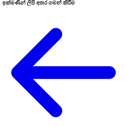
ඉක්මණින් ලිපි අතර ගමන් කිරීම