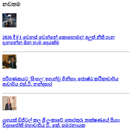
නවතම
2026 දී F1 වෙනස් වෙන්නේ කොහොමද? අලුත් නීති ගැන
දැනගන්න ඕන හැම දෙයක්ම
පරිගණකයට 'සිංහල' ඉගැන්වූ මිනිසා: ජ්‍යෙෂ්ඨ කථිකාචාර්ය
ආචාර්ය එස්.ටී. නන්දසාර
යුගයක් ඩිජිටල් කල ශ්‍රී ලංකාවේ තොරතුරු තාක්ෂණයේ පියා:
විද්‍යාජෝති මහාචාර්ය වී. කේ. සමරනායක