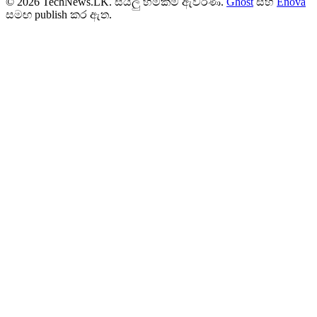
© 2026 TechNews.LK. සියලු හිමිකම් ඇවිරිණි.
Ghost
සහ
Enova
සමඟ publish කර ඇත.