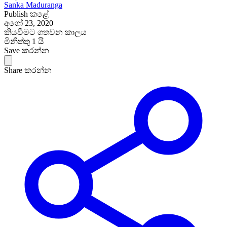
Sanka Maduranga
Publish කළේ
අගෝ 23, 2020
කියවීමට ගතවන කාලය
මිනිත්තු 1 යි
Save කරන්න
Share කරන්න