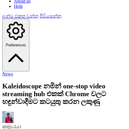
About us
Help
දැන්ම එකතු වන්න
පිවිසෙන්න
Preferences
News
Kaleidoscope නමින් one-stop video
streaming hub එකක් Chrome වලට
හඳුන්වාදීමට කටයුතු කරන ලකුණු
කතුවරයා