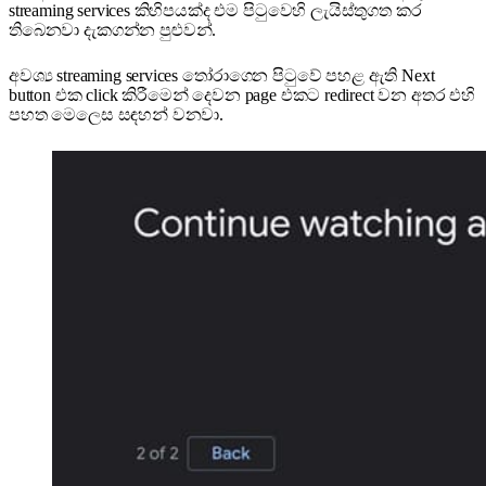
streaming services කිහිපයක්ද එම පිටුවෙහි ලැයිස්තුගත කර
තිබෙනවා දැකගන්න පුළුවන්.
අවශ්‍ය streaming services තෝරාගෙන පිටුවේ පහළ ඇති Next
button එක click කිරීමෙන් දෙවන page එකට redirect වන අතර එහි
පහත මෙලෙස සඳහන් වනවා.