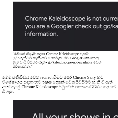
“ඔබගේ ගිණුම සඳහා Chrome Kaleidoscope දැනට
ලබාගැනීමට හැකියාව නොමැත. ඔබ Googler කෙනෙකු
නම් වැඩි විස්තර සඳහා go/kaleidoscope-not-available වෙත
පිවිසෙන්න.”
මෙම පණිවිඩය වෙත redirect වීමට පෙර Chrome Story හට
විශේෂාංගය සඳහා නව pages දෙකක් වෙත පිවිසීමට හැකි වී ඇති
අතර පළමු Chrome Kaleidoscope පිටුවෙහි පහත පණිවිඩය සඳහන්
වී ඇත.