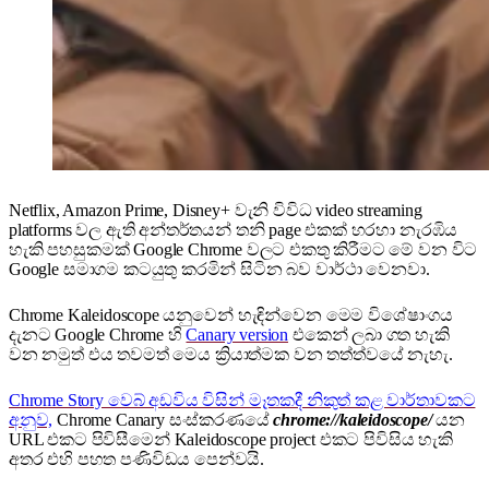
Netflix, Amazon Prime, Disney+ වැනි විවිධ video streaming
platforms වල ඇති අන්තර්තයන් තනි page එකක් හරහා නැරඹිය
හැකි පහසුකමක් Google Chrome වලට එකතු කිරීමට මේ වන විට
Google සමාගම කටයුතු කරමින් සිටින බව වාර්ථා වෙනවා.
Chrome Kaleidoscope යනුවෙන් හැඳින්වෙන මෙම විශේෂාංගය
දැනට Google Chrome හි
Canary version
එකෙන් ලබා ගත හැකි
වන නමුත් එය තවමත් මෙය ක්‍රියාත්මක වන තත්ත්වයේ නැහැ.
Chrome Story වෙබ් අඩවිය විසින් මෑතකදී නිකුත් කළ වාර්තාවකට
අනුව,
Chrome Canary සංස්කරණයේ
chrome://kaleidoscope/
යන
URL එකට පිවිසීමෙන් Kaleidoscope project එකට පිවිසිය හැකි
අතර එහි පහත පණිවිඩය පෙන්වයි.