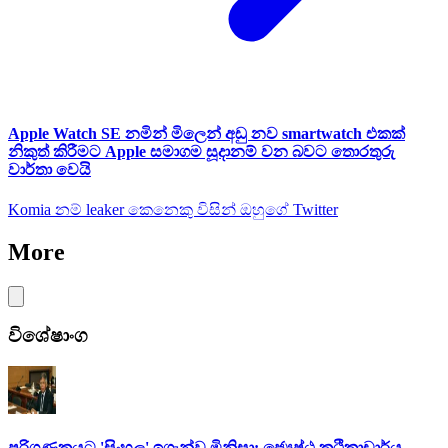
Apple Watch SE නමින් මිලෙන් අඩු නව smartwatch එකක්
නිකුත් කිරීමට Apple සමාගම සූදානම් වන බවට තොරතුරු
වාර්තා වෙයි
Komia නම් leaker කෙනෙකු විසින් ඔහුගේ Twitter
More
විශේෂාංග
පරිගණකයට 'සිංහල' ඉගැන්වූ මිනිසා: ජ්‍යෙෂ්ඨ කථිකාචාර්ය