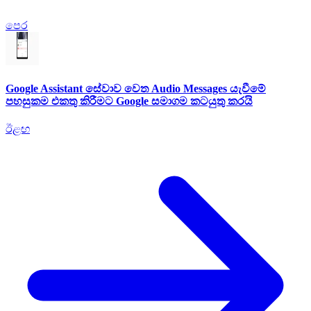
පෙර
Google Assistant සේවාව වෙත Audio Messages යැවීමේ
පහසුකම එකතු කිරීමට Google සමාගම කටයුතු කරයි
ඊළඟ