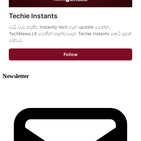
Techie Instants
වැඩි වැඩ නැතිව Instantly tech ගැන update වෙන්න, 
TechNews.LK වෙතින් හඳුන්වාදෙන Techie Instants කෙටි පුවත් 
සේවය.
Follow
Newsletter