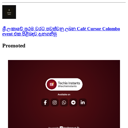
ශ්‍රී ලංකාවේ ප්‍රථම වරට පවත්වනු ලබන Café Cursor Colombo
event එක පිළිබඳව දැනගනිමු
Promoted