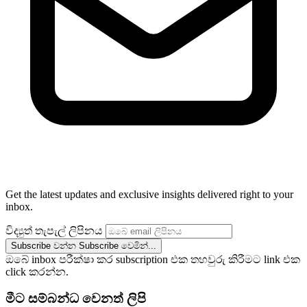
Get the latest updates and exclusive insights delivered right to your
inbox.
විද්‍යුත් තැපැල් ලිපිනය
Subscribe වන්න
Subscribe වෙමින්...
ඔබේ inbox පරීක්ෂා කර subscription එක තහවුරු කිරීමට link එක
click කරන්න.
මීට සම්බන්ධ වෙනත් ලිපි