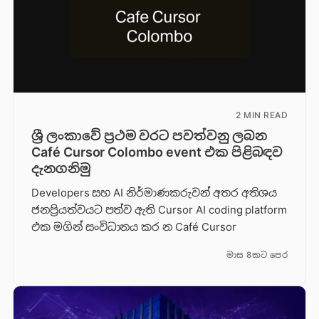
2 MIN READ
ශ්‍රී ලංකාවේ ප්‍රථම වරට පවත්වනු ලබන
Café Cursor Colombo event එක පිළිබඳව
දැනගනිමු
Developers සහ AI නිර්මාණකරුවන් අතර අතිශය
ජනප්‍රියත්වයට පත්ව ඇති Cursor AI coding platform
එක මගින් සංවිධානය කර න Café Cursor
මාස 8කට පෙර