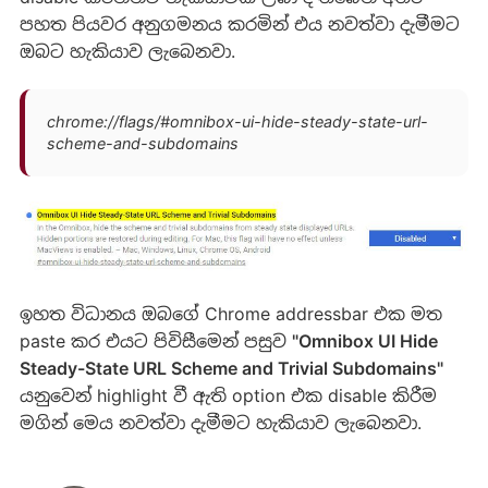
පහත පියවර අනුගමනය කරමින් එය නවත්වා දැමීමට
ඔබට හැකියාව ලැබෙනවා.
chrome://flags/#omnibox-ui-hide-steady-state-url-
scheme-and-subdomains
ඉහත විධානය ඔබගේ Chrome addressbar එක මත
paste කර එයට පිවිසීමෙන් පසුව
"Omnibox UI Hide
Steady-State URL Scheme and Trivial Subdomains"
යනුවෙන් highlight වී ඇති option එක disable කිරීම
මගින් මෙය නවත්වා දැමීමට හැකියාව ලැබෙනවා.