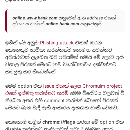
online.www.bank.com
යනුවෙන් ඇති address එකක්
දර්ශනය වන්නේ
online.bank.com
යනුවෙනුයි.
ඉතින් මේ අනුව
Phishing attack
එකක් කරන
කෙනෙකුට භාවිතා කරන්නන්ව නොමඟ යවන්නට
අවස්ථාවක් ලැබෙන බව පවසමින් තමයි මේ ලොව පුරා
විශාල පිරිසක් මෙයට තම විරෝධතාවය දක්වන්නට
කටයුතු කර තිබෙන්නේ.
මෙම option එක
issue එකක් ලෙස Chromuim project
එකේ ඉස්මතු කරන්නට තරම්
මෙම විරෝධය බලවත් වී
තිබෙන අතර එහි comment කරමින් බොහෝ පිරිසක්
මෙයට බැන වැදී ඇති ආකාරය දැකගත හැකි වෙනවා.
කොහොම නමුත්
chrome://flags
හරහා මේ option එක
disable කරන්නට හැකියාවක් ලබා දී තිබෙන අතර