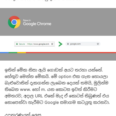
ඉතින් මේක නිසා ඇයි ගොඩක් අයට තරහා යන්නේ.
හේතුව මෙන්න මේකයි. ‍මේ option එක ගැන හොයලා
බැළුවොතින් දැකගන්න ලැබෙන දෙයක් තමයි, මුලින්ම
තිබෙන www. හෝ m. යන කොටස ඉවත් කිරීමට
අමතරව, අදාල URL එකේ මැද ඒ කොටස් තිබුණත් එය
නොපෙන්වා හැරීමට Google සමාගම කටයුතු කරනවා.
උදාහරණයක් ලෙස