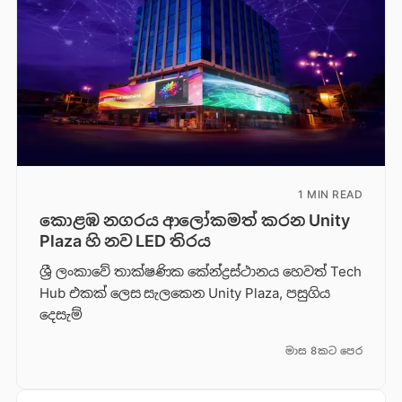
1 MIN READ
කොළඹ නගරය ආලෝකමත් කරන Unity
Plaza හි නව LED තිරය
ශ්‍රී ලංකාවේ තාක්ෂණික කේන්ද්‍රස්ථානය හෙවත් Tech
Hub එකක් ලෙස සැලකෙන Unity Plaza, පසුගිය
දෙසැම්
මාස 8කට පෙර