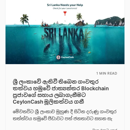
1 MIN READ
ශ්‍රී ලංකාවේ ඇතිවී තිබෙන ගංවතුර
තත්වය හමුවේ ජාත්‍යන්තර Blockchain
ප්‍රජාවගේ සහාය ලබාගැනීමට
CeylonCash මූලිකත්වය ග​නී
මේවනවිට ශ්‍රී ලංකාව මුහුණ දී සිටින දරුණු ගංවතුර
තත්ත්වය හමුවේ පීඩාවට පත් ජනතාවට සහන සැ