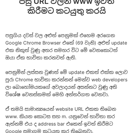
පසු URL වලින් www ඉවත්
කිරීමට කටයුතු කරයි
පසුගිය දවස් වල අළුත් පෙනුමක් එහෙම අරගෙන
Google Chrome Browser එකේ (69 වැනි) අළුත් update
එක නිකුත් වුණු අතර සමහර විට මේ වෙනකොටත්
ඔයා ඒක භාවිතා කරනවත් ඇති.
පෙනුමින් ලස්සන වුණත් මේ update එකත් එක්ක ලොව
පුරා Chrome භාවිතා කරන්නන් මෙන්ව web developers
ලා බොහෝමයකගේ අවලාදයන් අසන්නට වුණු අති
විශේෂ වෙනස්කමක් මෙහි අන්තර්ගත වෙනවා.
ඒ තමයි සාමාන්‍යයෙන් website URL එකක තිබෙන
www. කියන කොටස සහ m. යනුවෙන් භාවිතා කර
ඇත්නම් එය ද address bar එකෙන් ඉවත් කිරීමට
Google සමාගම කටයුතු කර තිබෙනවා.