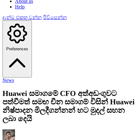
About us
Help
දැන්ම එකතු වන්න
පිවිසෙන්න
Preferences
News
Huawei සමාගමේ CFO අත්අඩංගුවට
පත්වීමත් සමඟ චීන සමාගම් විසින් Huawei
නිෂ්පාදන මිලදීගන්නන් හට මුදල් සහන
ලබා දෙයි