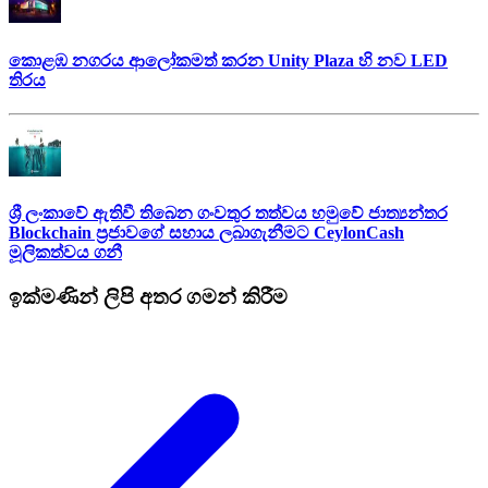
කොළඹ නගරය ආලෝකමත් කරන Unity Plaza හි නව LED
තිරය
ශ්‍රී ලංකාවේ ඇතිවී තිබෙන ගංවතුර තත්වය හමුවේ ජාත්‍යන්තර
Blockchain ප්‍රජාවගේ සහාය ලබාගැනීමට CeylonCash
මූලිකත්වය ග​නී
ඉක්මණින් ලිපි අතර ගමන් කිරීම