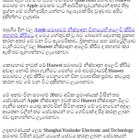
සමාගම හා Apple සමාගම වැනි ආර්ථික දැවැන්තයන් අතර තිබූ
ප්‍රශ්න මේ මගින් දුරදිග යන්නට බළපෑමක් සිදු වුණු බව අපිට
දකින්නට ලැබුණා.
පසුගිය දින වල
Apple සමාගමේ නිෂ්පාදන චීනයෙහි අලෙවි කිරීම
තහනම් කිරීමට
ද මෙය හේතුවක් වූ බව බොහෝ දෙනෙකු ප්‍රකාශ
කරන අතර මේ වන විට ඇමෙරිකාව, බ්‍රිතාන්‍යය සහ ඔස්ට්‍රේලියාව
වැනි රටවල් වල Huawei නිෂ්පාදන අලෙවි කිරීම ද තහනම් කර
ඇති බව දැනගන්නට ලැබෙනවා.
කොහොම නමුත් මේ Huawei සමාගමේ නිෂ්පාදන අලෙවි කිරීම
අඩාල නොවී තබා ගැනීමට මෙන්ම මේ අවස්ථාවේදී Huawei
සමාගමට උදව් කිරීම වෙනුවෙන් චීන ව්‍යාපාරික ප්‍රජාව කටයුතු
කරන බව මේ වන විට දකින්නට ලැබෙනවා.
මේ අනුව චීන සමාගම් 20කට අධික ප්‍රමාණයක් විසින් තම
සේවකයන් Apple නිෂ්පාදන ඉවත් කර Huawei නිෂ්පාදන මිලට
ගැනීම සඳහා යොමු කරවමින් සිටින අතර මේ වෙනුවෙන් අදාල
ආයතන වලින් තම සේවකයන් හට ගෙවීමක් ද සිදු කරනු ලබන
බව දැනගන්නට ලැබෙනවා.
උදාහරණයක් ලෙස Shanghai Youluoke Electronic and Technology
සමාගම විසින් ඔවුන් යටතේ සේවය කරනු ලබන සේවකයන්