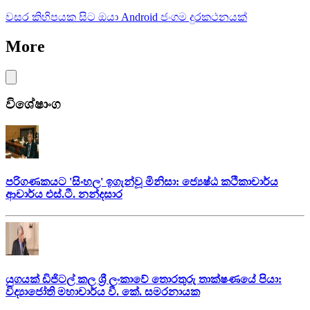
වසර කිහිපයක සිට ඔයා Android ජංගම දුරකථනයක්
More
විශේෂාංග
පරිගණකයට 'සිංහල' ඉගැන්වූ මිනිසා: ජ්‍යෙෂ්ඨ කථිකාචාර්ය
ආචාර්ය එස්.ටී. නන්දසාර
යුගයක් ඩිජිටල් කල ශ්‍රී ලංකාවේ තොරතුරු තාක්ෂණයේ පියා:
විද්‍යාජෝති මහාචාර්ය වී. කේ. සමරනායක