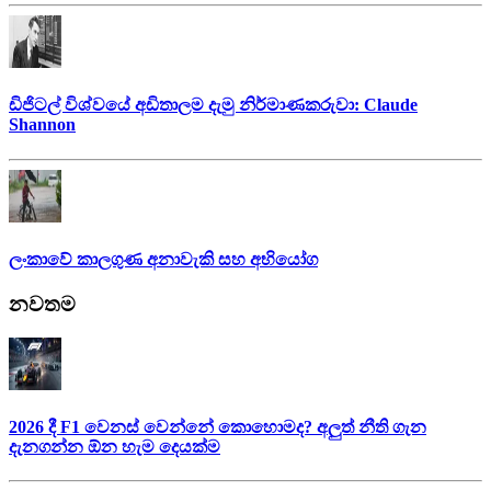
ඩිජිටල් විශ්වයේ අඩිතාලම දැමු නිර්මාණකරුවා: Claude
Shannon
ලංකාවේ කාලගුණ අනාවැකි සහ අභියෝග
නවතම
2026 දී F1 වෙනස් වෙන්නේ කොහොමද? අලුත් නීති ගැන
දැනගන්න ඕන හැම දෙයක්ම