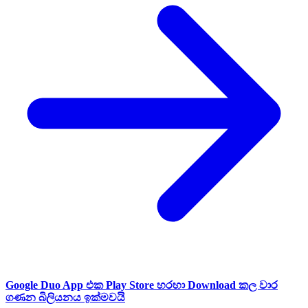
Google Duo App එක Play Store හරහා Download කල වාර
ගණන බිලියනය ඉක්මවයි