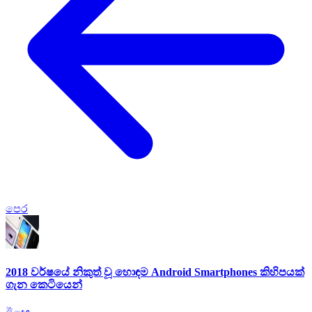
පෙර
2018 වර්ෂයේ නිකුත් වූ හොඳම Android Smartphones කිහිපයක්
ගැන කෙටියෙන්