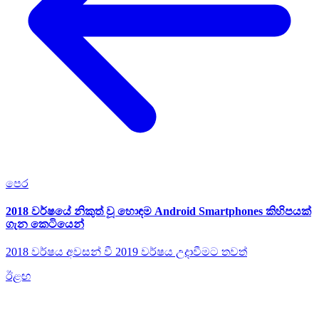
පෙර
2018 වර්ෂයේ නිකුත් වූ හොඳම Android Smartphones කිහිපයක්
ගැන කෙටියෙන්
2018 වර්ෂය අවසන් වී 2019 වර්ෂය උදාවීමට තවත්
ඊළඟ