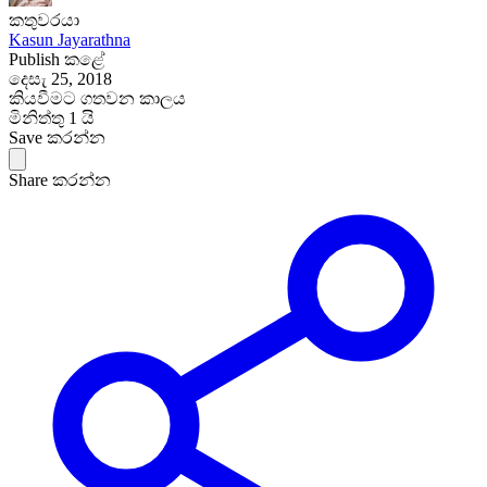
කතුවරයා
Kasun Jayarathna
Publish කළේ
දෙසැ 25, 2018
කියවීමට ගතවන කාලය
මිනිත්තු 1 යි
Save කරන්න
Share කරන්න