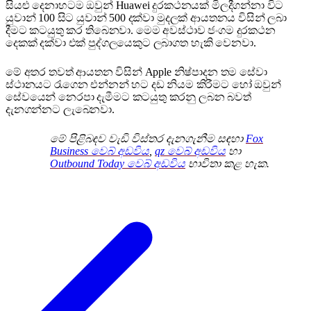
සියළු දෙනාහටම ඔවුන් Huawei දුරකථනයක් මිලදීගන්නා විට
යුවාන් 100 සිට යුවාන් 500 දක්වා මුදලක් ආයතනය විසින් ලබා
දීමට කටයුතු කර තිබෙනවා. මෙම අවස්ථාව ජංගම දුරකථන
දෙකක් දක්වා එක් පුද්ගලයෙකුට ලබාගත හැකි වෙනවා.
මේ අතර තවත් ආයතන විසින් Apple නිෂ්පාදන තම සේවා
ස්ථානයට රැගෙන එන්නන් හට දඩ නියම කිරීමට හෝ ඔවුන්
සේවයෙන් නෙරපා දැමීමට කටයුතු කරනු ලබන බවත්
දැනගන්නට ලැබෙනවා.
මේ පිළිබඳව වැඩි විස්තර දැනගැනීම සඳහා
Fox
Business වෙබ් අඩවිය
,
qz වෙබ් අඩවිය
හා
Outbound Today වෙබ් අඩවිය
භාවිතා කළ හැක.