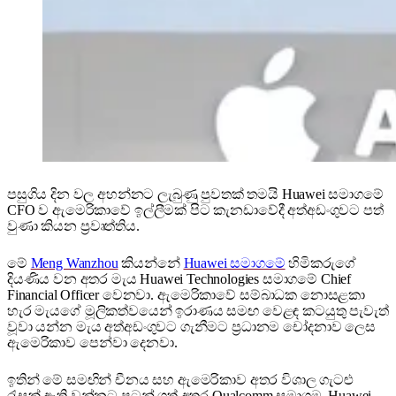
පසුගිය දින වල අහන්නට ලැබුණු පුවතක් තමයි Huawei සමාගමේ
CFO ව ඇමෙරිකාවේ ඉල්ලීමක් පිට කැනඩාවේදී අත්අඩංගුවට පත්
වුණා කියන ප්‍රවෘත්තිය.
මේ
Meng Wanzhou
කියන්නේ
Huawei සමාගමේ
හිමිකරුගේ
දියණිය වන අතර මැය Huawei Technologies සමාගමේ Chief
Financial Officer වෙනවා. ඇමෙරිකාවේ සම්බාධක නොසළකා
හැර මැයගේ මූලිකත්වයෙන් ඉරාණය සමඟ වෙළඳ කටයුතු පැවැත්
වූවා යන්න මැය අත්අඩංගුවට ගැනීමට ප්‍රධානම චෝදනාව ලෙස
ඇමෙරිකාව පෙන්වා දෙනවා.
ඉතින් මේ සමඟින් චීනය සහ ඇමෙරිකාව අතර විශාල ගැටළු
රැසක් ඇති වන්නට පටන් ගත් අතර Qualcomm සමාගම, Huawei