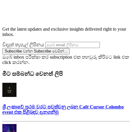
Get the latest updates and exclusive insights delivered right to your
inbox.
විද්‍යුත් තැපැල් ලිපිනය
Subscribe වන්න
Subscribe වෙමින්...
ඔබේ inbox පරීක්ෂා කර subscription එක තහවුරු කිරීමට link එක
click කරන්න.
මීට සම්බන්ධ වෙනත් ලිපි
ශ්‍රී ලංකාවේ ප්‍රථම වරට පවත්වනු ලබන Café Cursor Colombo
event එක පිළිබඳව දැනගනිමු