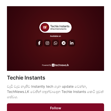
Techie Instants
වැඩි වැඩ නැතිව Instantly tech ගැන update වෙන්න, 
TechNews.LK වෙතින් හඳුන්වාදෙන Techie Instants කෙටි පුවත් 
සේවය.
Follow