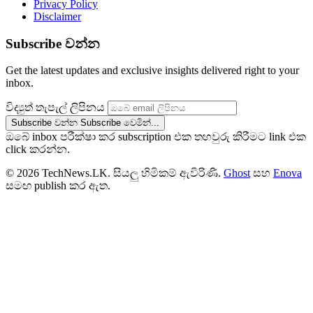
Privacy Policy
Disclaimer
Subscribe වන්න
Get the latest updates and exclusive insights delivered right to your
inbox.
විද්‍යුත් තැපැල් ලිපිනය
Subscribe වන්න
Subscribe වෙමින්...
ඔබේ inbox පරීක්ෂා කර subscription එක තහවුරු කිරීමට link එක
click කරන්න.
© 2026 TechNews.LK. සියලු හිමිකම් ඇවිරිණි.
Ghost
සහ
Enova
සමඟ publish කර ඇත.