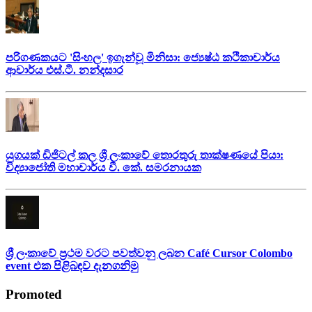
පරිගණකයට 'සිංහල' ඉගැන්වූ මිනිසා: ජ්‍යෙෂ්ඨ කථිකාචාර්ය
ආචාර්ය එස්.ටී. නන්දසාර
යුගයක් ඩිජිටල් කල ශ්‍රී ලංකාවේ තොරතුරු තාක්ෂණයේ පියා:
විද්‍යාජෝති මහාචාර්ය වී. කේ. සමරනායක
ශ්‍රී ලංකාවේ ප්‍රථම වරට පවත්වනු ලබන Café Cursor Colombo
event එක පිළිබඳව දැනගනිමු
Promoted