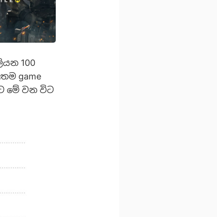
ලියන 100
ාලතම game
කට මේ වන විට