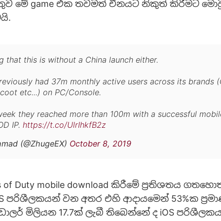
ුව මේ game එක තවමත් චීන‍යට නිකුත් කිරීමට මොව
යි.
 that this is without a China launch either.
previously had 37m monthly active users across its brands (C
coot etc...) on PC/Console.
 week they reached more than 100m with a successful mobi
OD IP.
https://t.co/UlrIhkfB2z
Ahmad (@ZhugeEX)
October 8, 2019
 of Duty mobile download කිරීමේ ප්‍රතිශතය ගතහො
iOS පරිශීලකයන් වන අතර එහි ආදායමෙන් 53%ක ප්‍රම
ොලර් මිලියන 17.7ක් ලැබී තිබෙන්නේ ද iOS පරිශීල