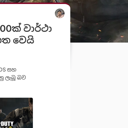
00ක් වාර්ථා
ගත වෙයි
iOS සහ
නු ලැබූ බව