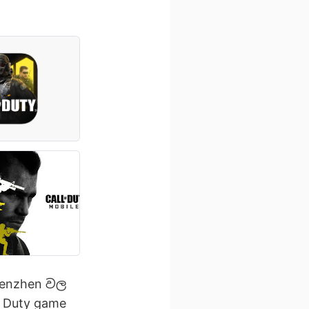
enzhen වල
 Duty game