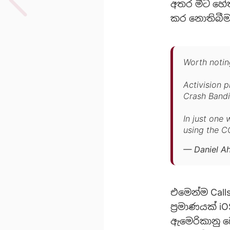
අතර මීට හේත
කර නොතිබීම
Worth noting
Activision 
Crash Bandi
In just one
using the C
— Daniel 
එමෙන්ම Calls
ප්‍රමාණයක් 
ඇමෙරිකානු ඩ