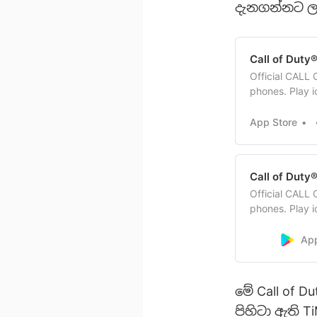
දැනගන්නට ල
‎Call of Duty
Official CALL
phones. Play 
anywhere. 100
team deathmat
App Store
battle? Activ
it all. FREE T…
Call of Duty
Official CALL
phones. Play 
anywhere. 100
team deathmat
App
battle? Activ
it all. FREE T…
මේ Call of D
පිහිටා ඇති 