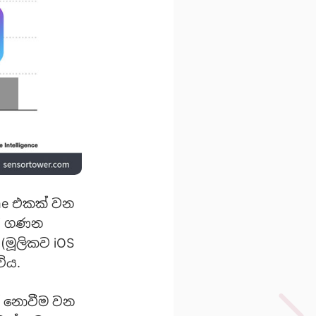
ame එකක් වන
ාර ගණන
 (මූලිකව iOS
ිය.
ත් නොවීම වන