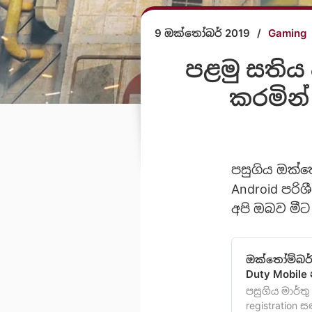
9 ඔක්තෝබර් 2019
/
Gaming
පළමු සතිය 
කරමින්
පසුගිය ඔක්තෝ
Android පරි
අපි ඔබව මීට
ඔක්තෝම්බර් 
Duty Mobile
පසුගිය මාර්තු
registration 