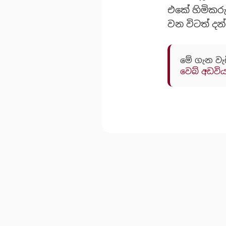
එකේ හිමිකර
වන විටත් දන
මේ ගැන වැ
වෙබ් අඩවි