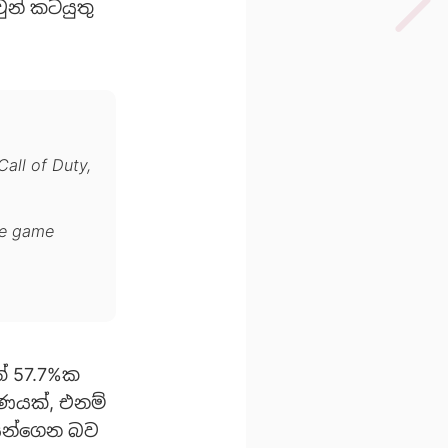
ුන් කටයුතු
all of Duty,
le game
ත් 57.7%ක
ාණයක්, එනම්
කයන්ගෙන බව