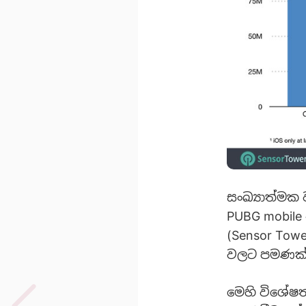
සංඛ්‍යාත්මක
PUBG mobile
(Sensor Towe
වලට පමණක් න
‍මෙහි විශේෂ