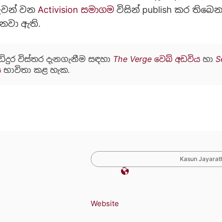
ුවන් වන
Activision සමාගම
විසින් publish කර තිබ
්නවා ඇති.
ඩිදුර විස්තර දැනගැනීම සඳහා
The Verge වෙබ් අඩවිය
හා
S
ය
භාවිතා කළ හැක.
Kasun Jayarath
Website