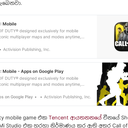
ැබෙනවා.
®: Mobile
 OF DUTY® designed exclusively for mobile
iconic multiplayer maps and modes anytime,
 player Battle Royale battleground? Fast 5v5
ch? Scary Zombies action? Sniper vs sniper
Activision Publishing, Inc.
ision’s free-to-play CALL OF DUTY®: MOBILE has
®: Mobile - Apps on Google Play
 OF DUTY® designed exclusively for mobile
iconic multiplayer maps and modes anytime,
 player Battle Royale battleground? Fast 5v5
ch? Scary Zombies action? Sniper vs sniper
s on Google Play
Activision Publishing, Inc.
ision’s free-to-play CALL OF DUTY®: MOBILE has
uty mobile game එක
Tencent ආයතනනයේ
චීනයේ Sh
TiMi Studio එක හරහා නිර්මාණය කර ඇති අතර Call of