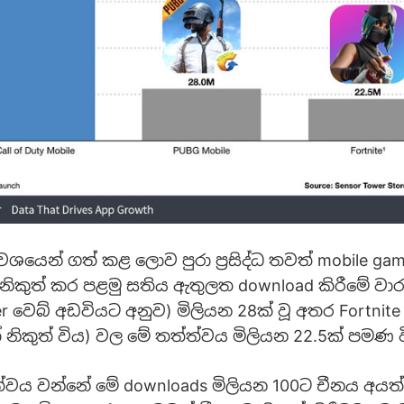
 වශයෙන් ගත් කළ ලොව පුරා ප්‍රසිද්ධ තවත් mobile g
 නිකුත් කර පළමු සතිය ඇතුලත download කිරීමේ ව
r වෙබ් අඩවියට අනුව) මිලියන 28ක් වූ අතර Fortnite
ිකුත් විය) වල මේ තත්ත්වය මිලියන 22.5ක් පමණ ව
ත්වය වන්නේ මේ downloads මිලියන 100ට චීනය අය