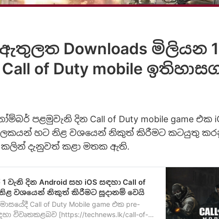
ඇතුලත Downloads මිලියන 1
 Call of Duty mobile ඉතිහාස
ම්බර් පළමුවැනි දින Call of Duty mobile game එක 
ශීලකයන් හට නිළ වශයෙන් නිකුත් කිරීමට කටයුතු කර
 කලින් දැනුවත් කළා මතක ඇති.
1 වැනි දින Android සහ iOS සඳහා Call of
 නිළ වශයෙන් නිකුත් කිරීමට සූදානම් වෙයි
 මාසයේදී Call of Duty Mobile game එක pre-
සඳහා විවෘතකළබව [https://technews.lk/call-of-