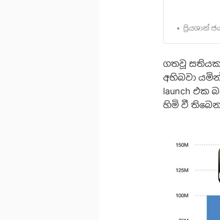
duty-mobile-i
දැනුවත් කළා 
නියමිත Call o
ප්‍රියශාන්
ආරම්භ කරයිප
ගතවූ සතියකට
අභිබවා යමින
launch එක බ
හිමි වී තිබෙ