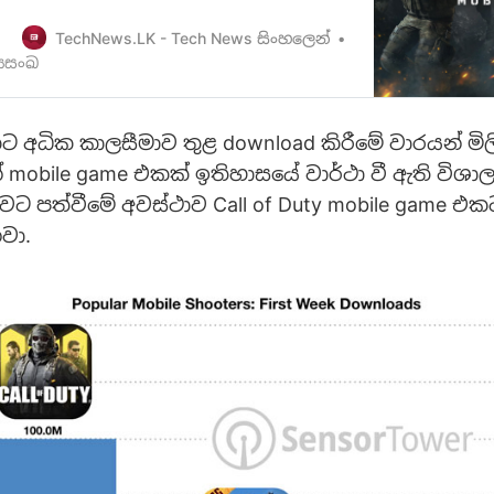
s-available-to-pre-register-now/] අපි ඔබව
මතක ඇති. Android සහ iOS වලට නිකුත් වීමට
TechNews.LK - Tech News සිංහලෙන්
f Duty Mobile Game එකේPre-Registration
 ජයසංඛ
සුගිය දෙසැම්බර…
 අධික කාලසීමාව තුළ download කිරීමේ වාරයන් මි
් mobile game එකක් ඉතිහාසයේ වාර්ථා වී ඇති විශ
වට පත්වීමේ අවස්ථාව Call of Duty mobile game එ
නවා.