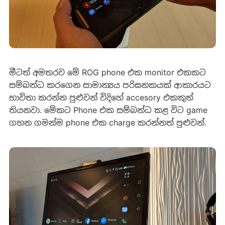
මීටත් අමතරව මේ ROG phone එක monitor එකකට
සම්බන්ධ කරගෙන සාමාන්‍යය පරිඝනකයක් ආකාරයට
භාවිතා කරන්න පුළුවන් විදිහේ accesory එකකුත්
තියනවා. මේකට Phone එක සම්බන්ධ කළ විට game
ගහන ගමන්ම phone එක charge කරන්නත් පුළුවන්.