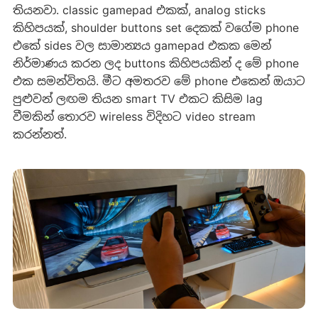
තියනවා. classic gamepad එකක්, analog sticks
කිහිපයක්, shoulder buttons set දෙකක් වගේම phone
එකේ sides වල සාමාන්‍යය gamepad එකක මෙන්
නිර්මාණය කරන ලද buttons කිහිපයකින් ද මේ phone
එක සමන්විතයි. මීට අමතරව මේ phone එකෙන් ඔයාට
පුළුවන් ලඟම තියන smart TV එකට කිසිම lag
වීමකින් තොරව wireless විදිහට video stream
කරන්නත්.