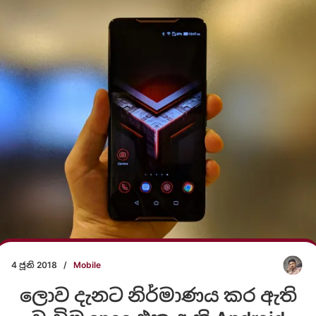
4 ජූනි 2018
/
Mobile
ලොව දැනට නිර්මාණය කර ඇති