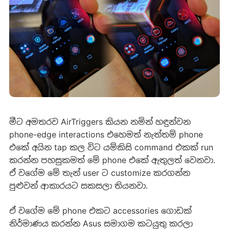
මීට අමතරව AirTriggers කියන නමින් හඳුන්වන
phone-edge interactions එහෙමත් නැත්තම් phone
එකේ අයින tap කල විට යම්කිසි command එකක් run
කරන්න පහසුකමත් මේ phone එකේ ඇතුලත් වෙනවා.
ඒ වගේම මේ තැන් user ට customize කරගන්න
පුළුවන් ආකාරයට සකසලා තියනවා.
ඒ වගේම මේ phone එකට accessories ගොඩක්
නිර්මාණය කරන්න Asus සමාගම කටයුතු කරලා