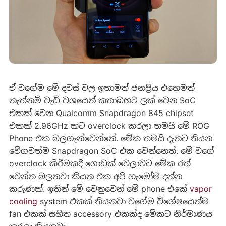
ඒ වගේම මේ දවස් වල ඉතාමත් ජනප්‍රිය එහෙමත්
නැත්නම් වැඩි වශයෙන් කතාබහට ලක් වෙන SoC
එකක් වෙන Qualcomm Snapdragon 845 chipset
එකක් 2.96GHz කට overclock කරලා තමයි මේ ROG
Phone එක බලගැන්වෙන්නේ. මේක තමයි දැනට තියන
වේගවත්ම Snapdragon SoC එක වෙන්නෙත්. මේ වගේ
overclock කිරීමකදී ගොඩක් වෙලාවට මේක රත්
වෙන්න බලනවා කියන එක අපි හැමෝම දන්න
කරුණක්. ඉතින් මේ වෙනුවෙන් මේ phone එකේ
vapor
cooling
system එකක් තියනවා වගේම විශේෂයෙන්ම
fan එකක් සහිත accessory එකක්ද මේකට නිර්මාණය