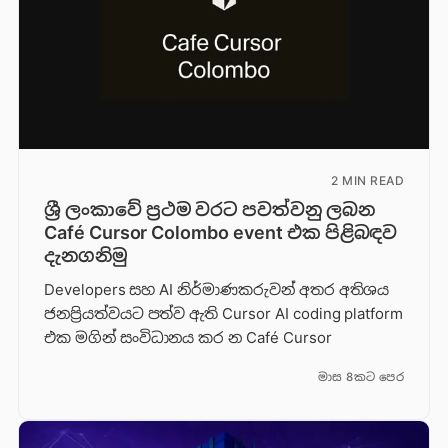
2 MIN READ
ශ්‍රී ලංකාවේ ප්‍රථම වරට පවත්වනු ලබන
Café Cursor Colombo event එක පිළිබඳව
දැනගනිමු
Developers සහ AI නිර්මාණකරුවන් අතර අතිශය
ජනප්‍රියත්වයට පත්ව ඇති Cursor AI coding platform
එක මගින් සංවිධානය කර න Café Cursor
මාස 8කට පෙර