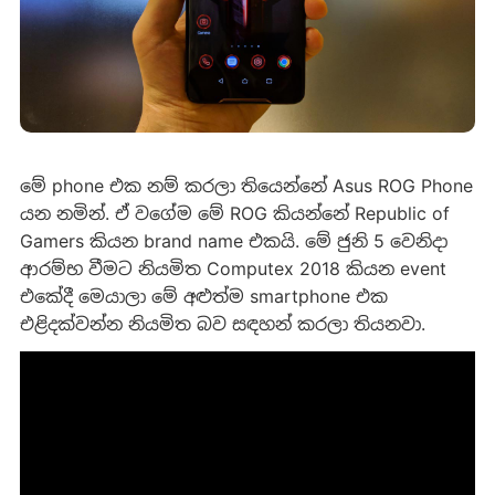
මේ phone එක නම් කරලා තියෙන්නේ Asus ROG Phone
යන නමින්. ඒ වගේම මේ ROG කියන්නේ Republic of
Gamers කියන brand name එකයි. මේ ජුනි 5 වෙනිදා
ආරම්භ වීමට නියමිත Computex 2018 කියන event
එකේදී මෙයාලා මේ අළුත්ම smartphone එක
එළිදක්වන්න නියමිත බව සඳහන් කරලා තියනවා.