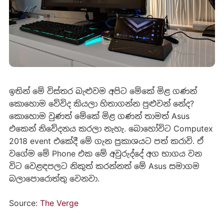
ඉතින් මේ විස්තර බැළුවම අපිට මේකේ මිළ ගණන්
කොහොම වේවිද කියලා හිතාගන්න පුළුවන් නේද?
කොහොම වුණත් මේකේ මිළ ගණන් තාමත් Asus
එකෙන් නිවේදනය කරලා නැහැ. බොහෝවිට Computex
2018 event එකේදී මේ ගැන ප්‍රකාශයට පත් කරාවි. ඒ
වගේම මේ Phone එක මේ අවුරුද්දේ අග භාගය වන
විට වෙළඳපලට නිකුත් කරන්නත් මේ Asus සමාගම
බලාපොරොත්තු වෙනවා.
Source:
The Verge