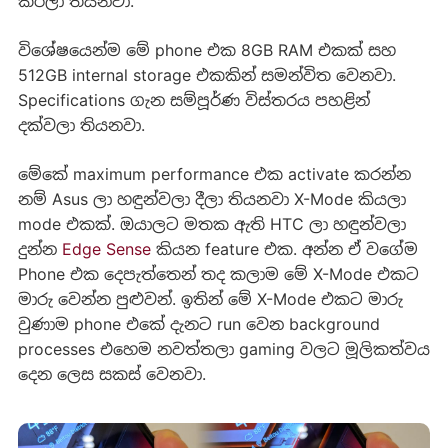
කරලා තියනවා.
විශේෂයෙන්ම මේ phone එක 8GB RAM එකක් සහ
512GB internal storage එකකින් සමන්විත වෙනවා.
Specifications ගැන සම්පූර්ණ විස්තරය පහළින්
දක්වලා තියනවා.
මේකේ maximum performance එක activate කරන්න
නම් Asus ලා හඳුන්වලා දීලා තියනවා X-Mode කියලා
mode එකක්. ඔයාලට මතක ඇති HTC ලා හඳුන්වලා
දුන්න
Edge Sense
කියන feature එක. අන්න ඒ වගේම
Phone එක දෙපැත්තෙන් තද කලාම මේ X-Mode එකට
මාරු වෙන්න පුළුවන්. ඉතින් මේ X-Mode එකට මාරු
වුණාම phone එකේ දැනට run වෙන background
processes එහෙම නවත්තලා gaming වලට මූලිකත්වය
දෙන ලෙස සකස් වෙනවා.