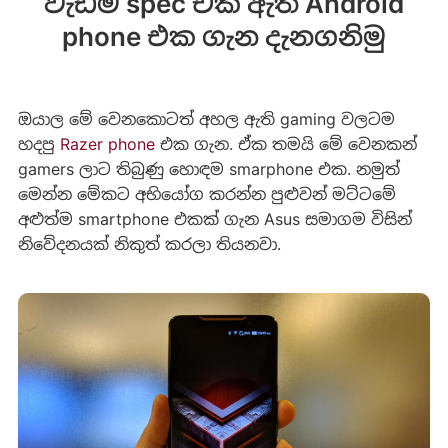
වැඩිම spec එක ඇති Android
phone එක ගැන දැනගනිමු
ඔයාල මේ වෙනකොටත් අහල ඇති gaming වලටම
හදපු
Razer phone
එක ගැන. ඒක තමයි මේ වෙනකන්
gamers ලාට තිබුණු හොඳම smarphone එක. නමුත්
මෙන්න මේකට අභියෝග කරන්න පුළුවන් මට්ටමේ
අළුත්ම smartphone එකක් ගැන Asus සමාගම විසින්
නිවේදනයක් නිකුත් කරලා තියනවා.