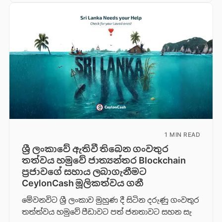
1 MIN READ
ශ්‍රී ලංකාවේ ඇතිවී තිබෙන ගංවතුර
තත්වය හමුවේ ජාත්‍යන්තර Blockchain
ප්‍රජාවගේ සහාය ලබාගැනීමට
CeylonCash මූලිකත්වය ග​නී
මේවනවිට ශ්‍රී ලංකාව මුහුණ දී සිටින දරුණු ගංවතුර
තත්ත්වය හමුවේ පීඩාවට පත් ජනතාවට සහන සැ