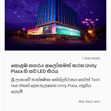
1 MIN READ
කොළඹ නගරය ආලෝකමත් කරන Unity
Plaza හි නව LED තිරය
ශ්‍රී ලංකාවේ තාක්ෂණික කේන්ද්‍රස්ථානය හෙවත් Tech
Hub එකක් ලෙස සැලකෙන Unity Plaza, පසුගිය
දෙසැම්
මාස 8කට පෙර