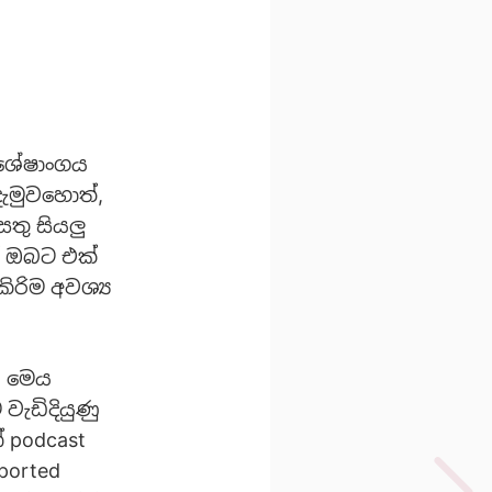
විශේෂාංගය
දැමුවහොත්,
සතු සියලු
් ඔබට එක්
ිරිම අවශ්‍ය
. මෙය
වැඩිදියුණු
 podcast
ported