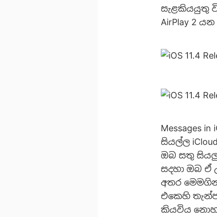
සැළකියයුතු 
AirPlay 2 යන
Messages in 
සියල්ල iClo
ඔබ සතු සිය
සදහා ඔබ ඒ උප
අතර මෙමගින
එකෙහි තැන්
කියවිය නොහැ