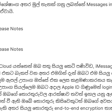
විශේෂාංග අතර මුල් තැනක් ගනු ලබන්නේ Messages in
 ඒවායි.
iCloud යන්නෙන් ඔබ සතු සියලු කෙටි පණිවිඩ, iMessa
ud එකට බැකප් වන අතර එමගින් දැන් ඔබට එම සියලු
ලුම ඇපල් උපාංග ඔස්සේ එක ලෙස කළමණාකරනය ක
ාංග සියල්ලෙම ඔබට අදාල Apple ID ගිණුමෙන් login ව
් ඔබගේ තොරතුරුවල ආරක්ෂාව තවත් ඉහල යනු ඇති.
පත් වී ඇති ඔබේ තොරතුරු කිසිවෙකුටත් ඔබගේ අව
කි අතර සියලු තොරතුරු end-to-end encryption ත