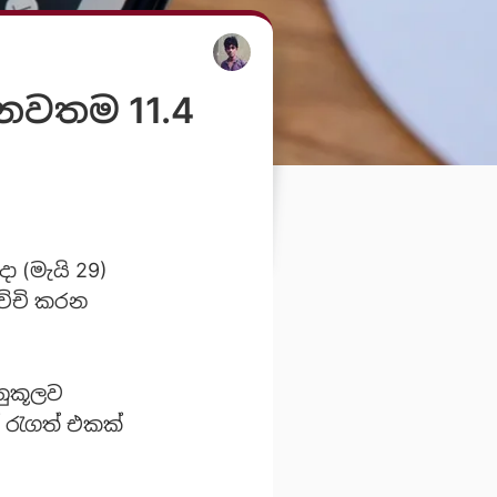
 නවතම 11.4
 (මැයි 29)
ච්චි කරන
ුකූලව
් රැගත් එකක්