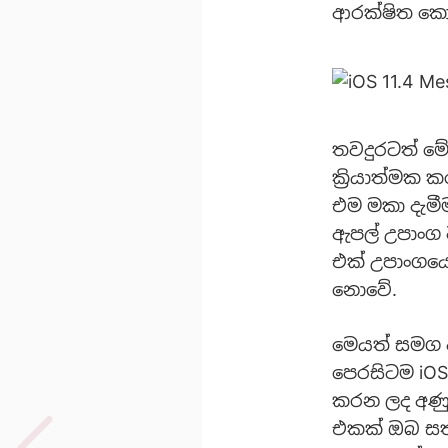
ආරක්ෂිත ක
තවදුරටත් මේ
ක්‍රියාත්මක
එම මකා දැමීම
ඇපල් උපාංග 
එක් උපාංගයේ
නොවේ.
මෙයත් සමග අ
පෙරසිටම iOS 
කරන ලද අණු
එකක් ඔබ සතු