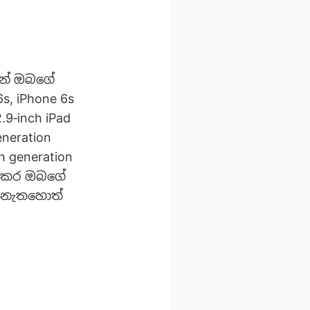
ැන් ඔබගේ
6s, iPhone 6s
2.9‑inch iPad
eneration
6th generation
ණාකර ඔබගේ
න. නැතහොත්