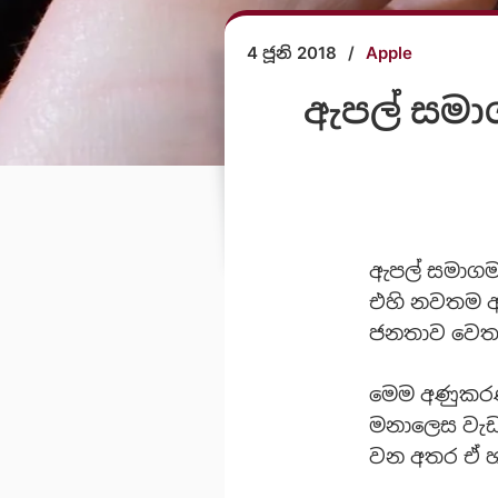
4 ජූනි 2018
/
Apple
ඇපල් සමාග
ඇපල් සමාගම 
එහි නවතම අ
ජනතාව වෙත 
මෙම අණුකර
මනාලෙස වැඩක
වන අතර ඒ හා