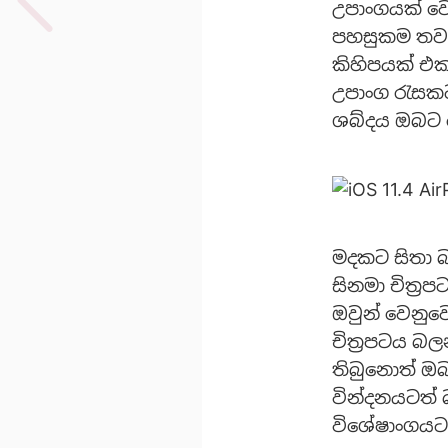
උපාංගයක් ව
පහසුකම තව ද
කිහිපයක් එක
උපාංග රැසක
ශබ්දය ඔබට 
මදකට සිතා 
සිනමා චිත්‍
ඔවුන් වෙනු
චිත්‍රපටය බ
තිබුනොත් ඔ
වින්දනයටත් 
විශේෂාංගයට 