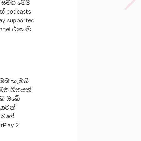
් සමග මෙම
ෝ podcasts
ay supported
nnel එකෙහි
 ඔබ කැමති
ැමති ගීතයක්
ඔබ ඔබේ
ීයාවක්
 ඔබගේ
Play 2