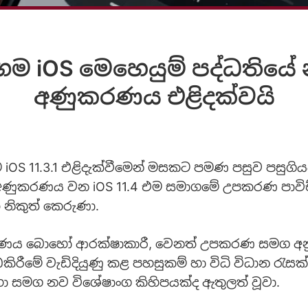
ම iOS මෙහෙයුම් පද්ධතියේ
අණුකරණය එළිදක්වයි
iOS 11.3.1 එළිදැක්වීමෙන් මසකට පමණ පසුව පසුගියදා
ණුකරණය වන iOS 11.4 එම සමාගමේ උපකරණ පාවි
නිකුත් කෙරුණා.
ණය බොහෝ ආරක්ෂාකාරී, වෙනත් උපකරණ සමග අන
ිරීමේ වැඩිදියුණු කළ පහසුකම් හා විධි විධාන රැසක
 සමග නව විශේෂාංග කිහිපයක්ද ඇතුලත් වූවා.