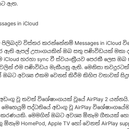
ොට ඇත.
 පිලිබදව විස්තර කරන්නේනම් Messages in iCloud 
 කර ඇති ඇපල් උපාංගයකින් ඔබ සතු පණිවිඩයක් මකා 
 iCloud හරහා sync වී ස්වයංක්‍රීයව පෙරකී ලෙස ඔබ 
වලින් එම පණිවිඩය මැකීයනු ඇති. මෙනිසා තවදුරටත
 ඔබට අවශ්‍ය එකම වෙනස් කිරීම කිහිප වතාවක් සිදුක
ඩංගු වූ තවත් විශේෂාංගයක් වූයේ AirPlay 2 යන්නයි
මෙහෙයුම් පද්ධතියේ අඩංගු වූ AirPlay විශේෂාංගයේම 
කරණයකි. මෙමගින් ඔබට අවශ්‍ය ඕනෑම ගීතයක් හෝ
 ඕනෑම HomePod, Apple TV හෝ වෙනත් AirPlay sup