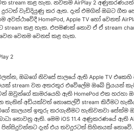
ෙත stream කළ හැක. නවතම AirPlay 2 අණුකරණයත
ුරටත් වැඩිදියුණු කර ඇත. දැන් එමගින් ඔබට ගීත හ
ම අවස්ථාවේදී HomePod, Apple TV හෝ වෙනත් AirPl
ට stream කළ හැක. එපමණක් නොව ඒ ඒ stream cha
වෙන වෙනම වෙනස් කළ හැක.
බලන්න, ඔබගේ නිවසේ සාලයේ ඇති Apple TV එකෙහි
රපටයක් stream වන අතරතුර එවේලේම ඔබේ ප්‍රියයන් ක
වෙන් ඔවුන්ගේ කාමරයෙහි ඇති HomePod එක හරහා 
ලන තැනින් අඩියක්වත් නොසෙල්වී stream කිරීමට හැක
බගේ කාලයත් ඉතුරු කරගැනීමට හැකිවනවා සේක්ම
බාධා නොවනු ඇති. මෙම iOS 11.4 අණුකරණයේ ඇති Air
පින්සිදුවන්නට දැන් එය තවදුරටත් සිහිනයක් නොවේ.