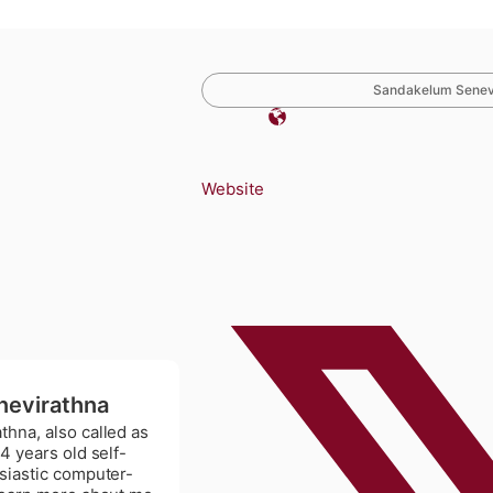
Sandakelum Senevir
Website
nevirathna
hna, also called as
4 years old self-
siastic computer-