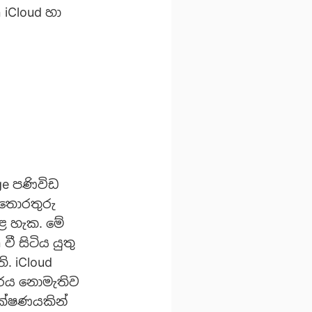
 iCloud හා
ge පණිවිඩ
 තොරතුරු
ළ හැක. මේ
ී සිටිය යුතු
 iCloud
සරය නොමැතිව
ාක්ෂණයකින්