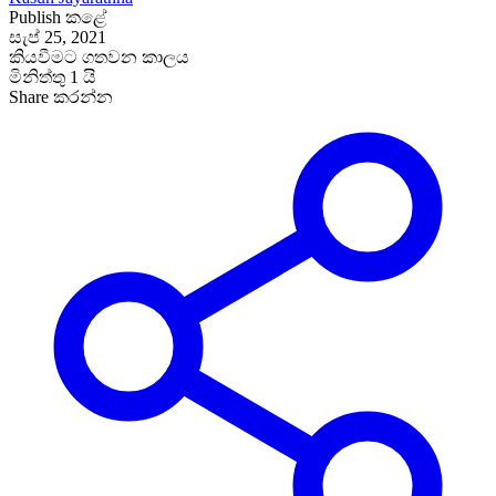
Publish කළේ
සැප් 25, 2021
කියවීමට ගතවන කාලය
මිනිත්තු 1 යි
Share කරන්න