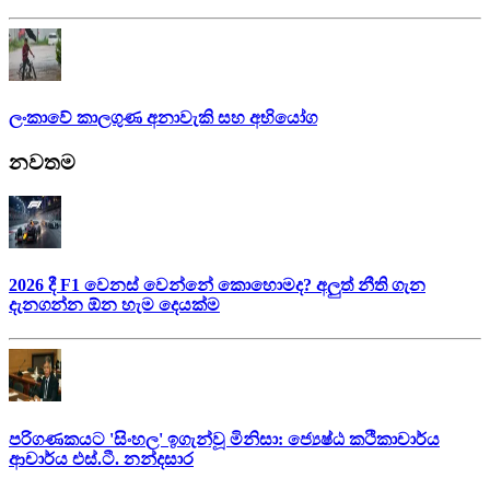
ලංකාවේ කාලගුණ අනාවැකි සහ අභියෝග
නවතම
2026 දී F1 වෙනස් වෙන්නේ කොහොමද? අලුත් නීති ගැන
දැනගන්න ඕන හැම දෙයක්ම
පරිගණකයට 'සිංහල' ඉගැන්වූ මිනිසා: ජ්‍යෙෂ්ඨ කථිකාචාර්ය
ආචාර්ය එස්.ටී. නන්දසාර