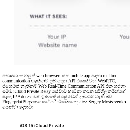
කොහොම නමුත් web browsers සහ mobile app සඳහා realtime
communication හැකියාව ලබාදෙන API එකක් වන WebRTC,
එහෙමත් නැතිනම් Web Real-Time Communication API එක හරහා
මෙම iCloud Private Relay සේවාව භාවිතා කරන පරිශීලකයින්ගේ
සැබෑ IP Address එක ඉතාමත් පහසුවෙන් ලබාගත හැකි බව
FingerprintJS ආයතනයේ පරීක්ෂකයෙකු වන Sergey Mostsevenko
පෙන්වා දෙනවා.
iOS 15 iCloud Private