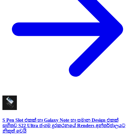
S Pen Slot එකක් හා Galaxy Note හා සමාන Design එකක්
සහිතව S22 Ultra ජංගම දුරකථනයේ Renders අන්තර්ජාලයට
නිකුත් වෙයි