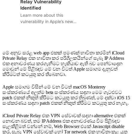
Relay Vulnerability
Identified
Learn more about this
vulnerability in Apple’s new
iCloud Private Relay service
and how you can prevent
your data from being leaked.
මේ අනුව සරළ web app එකක් පමණක් භාවිතා කරමින් iCloud
Private Relay එක භාවිතා කර පරිශීලකයින්ගේ සැබෑ IP Address
එක අනාවරණය කරගැනීමට හැකියාව ඇති බව පෙන්වාදෙන
මොවුන් මේ පිළිබඳව මේ වන විටත් Apple සමාගම දැනුවත්
කිරීමටත් කටයුතු කර තිබෙනවා.
Apple සමාගම විසින් මේ වන විටත් macOS Monterey
සංස්කරණයේ අලුත්ම beta සංස්කරණය සඳහා මෙම ගැටළුවට
patch එකක් නිකුත් කිරීමට කටයුතු කර ති‍බුණත්, මේ දක්වා iOS 15
සංස්කරණය සඳහා patch එකක් නිකුත් කිරීමට කටයුතු කර නැහැ.
iCloud Private Relay එක VPN සේවාවක් සඳහා alternative එකක්
නොවන බවත්, තම IP Address එක අනාවරණය වීම පිළිබඳව
සැලකිළිමත් වන්නේ නම්, Web Browser එකේ Javascript disable
කර, සැබෑ VPN සේවාවක් හෝ Tor network එක භාවිතා කළ යුතු