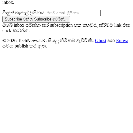
inbox.
විද්‍යුත් තැපැල් ලිපිනය
Subscribe වන්න
Subscribe වෙමින්...
ඔබේ inbox පරීක්ෂා කර subscription එක තහවුරු කිරීමට link එක
click කරන්න.
© 2026 TechNews.LK. සියලු හිමිකම් ඇවිරිණි.
Ghost
සහ
Enova
සමඟ publish කර ඇත.