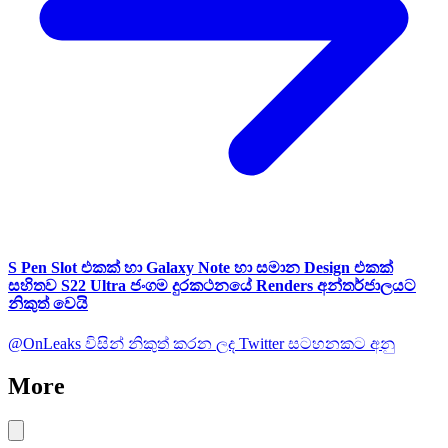
S Pen Slot එකක් හා Galaxy Note හා සමාන Design එකක්
සහිතව S22 Ultra ජංගම දුරකථනයේ Renders අන්තර්ජාලයට
නිකුත් වෙයි
@OnLeaks විසින් නිකුත් කරන ලද Twitter සටහනකට අනු
More