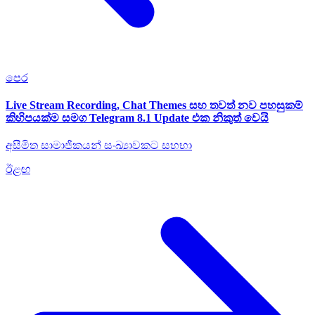
පෙර
Live Stream Recording, Chat Themes සහ තවත් නව පහසුකම්
කිහිපයක්ම සමග Telegram 8.1 Update එක නිකුත් වෙයි
අසීමිත සාමාජිකයන් සංඛ්‍යාවකට සහභා
ඊළඟ