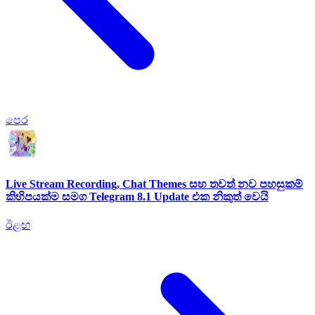
පෙර
Live Stream Recording, Chat Themes සහ තවත් නව පහසුකම්
කිහිපයක්ම සමග Telegram 8.1 Update එක නිකුත් වෙයි
ඊළඟ