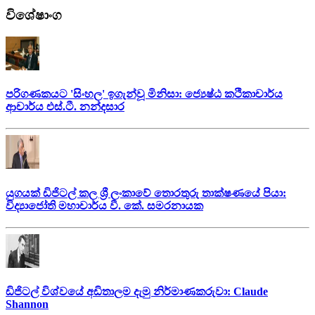
විශේෂාංග
පරිගණකයට 'සිංහල' ඉගැන්වූ මිනිසා: ජ්‍යෙෂ්ඨ කථිකාචාර්ය
ආචාර්ය එස්.ටී. නන්දසාර
යුගයක් ඩිජිටල් කල ශ්‍රී ලංකාවේ තොරතුරු තාක්ෂණයේ පියා:
විද්‍යාජෝති මහාචාර්ය වී. කේ. සමරනායක
ඩිජිටල් විශ්වයේ අඩිතාලම දැමු නිර්මාණකරුවා: Claude
Shannon