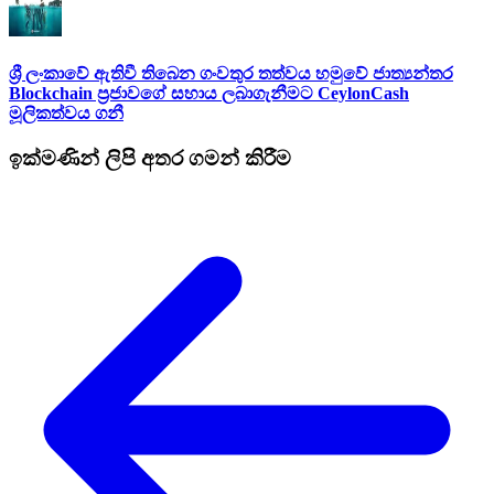
ශ්‍රී ලංකාවේ ඇතිවී තිබෙන ගංවතුර තත්වය හමුවේ ජාත්‍යන්තර
Blockchain ප්‍රජාවගේ සහාය ලබාගැනීමට CeylonCash
මූලිකත්වය ග​නී
ඉක්මණින් ලිපි අතර ගමන් කිරීම