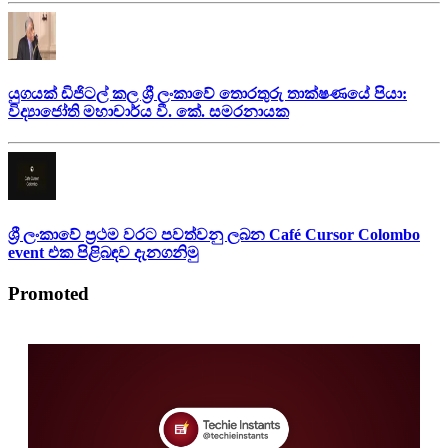
යුගයක් ඩිජිටල් කල ශ්‍රී ලංකාවේ තොරතුරු තාක්ෂණයේ පියා:
විද්‍යාජෝති මහාචාර්ය වී. කේ. සමරනායක
ශ්‍රී ලංකාවේ ප්‍රථම වරට පවත්වනු ලබන Café Cursor Colombo
event එක පිළිබඳව දැනගනිමු
Promoted