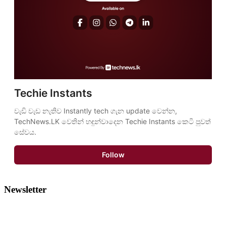
Techie Instants
වැඩි වැඩ නැතිව Instantly tech ගැන update වෙන්න, 
TechNews.LK වෙතින් හඳුන්වාදෙන Techie Instants කෙටි පුවත් 
සේවය.
Follow
Newsletter