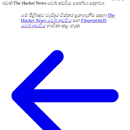
බවත් The Hacker News වෙබ් අඩවිය පෙන්වා දෙනවා.
මේ පිළිබඳව වැඩිදුර විස්තර දැනගැනීම සඳහා
The
Hacker News වෙබ් අඩවිය
සහ
FingerprintJS
වෙබ් අඩවිය
භාවිතා කළ හැක.