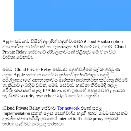
Apple සමාගම විසින් අලුතින් හඳුන්වාදෙන iCloud + subscription
එක භාවිතා කරන්නන් හට ලබාදෙන VPN සේවාව, එනම් iCloud
Private Relay සේවාවේ දුර්වලතාවයක් පිළිබඳව මේ වන විට
වාර්තා වෙනවා.
මෙම iCloud Private Relay සේවාව හඳුන්වාදීමේ මූලික අරමුණ
ලෙස Apple සමාගම පෙන්වා දුන්නේ අන්තර්ජාලය තුලදී
පරිශීලකයාගේ අනන්‍යතාවය ආරක්ෂා කරගනිමින් කටයුතු කිරීමේ
හැකියාව ලබාදීම වුවත්, මෙම සේවාව භාවිතා කිරීමේදී අදාල
පරිශීලකයාගේ සැබෑ IP Address එක ඉතාමත් පහසුවෙන් ලබාගත
හැකි බව security researcher වරුන් පෙන්වා දෙනවා.
iCloud Private Relay සේවාව
Tor network
එකේ සරළ
implementation එකක් ලෙස පෙන්වාදිය හැකි අතර, මෙම පහසුකම
ලබාදීම සඳහා පරිශීලකයාගේ internet traffic එක proxy දෙකක්
හරහා යැවීමට කටයුතු කරනවා.