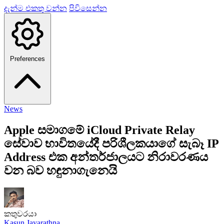
දැන්ම එකතු වන්න
පිවිසෙන්න
Preferences
News
Apple සමාගමේ iCloud Private Relay
සේවාව භාවිතයේදී පරිශීලකයාගේ සැබෑ IP
Address එක අන්තර්ජාලයට නිරාවරණය
වන බව හඳුනාගැනෙයි
කතුවරයා
Kasun Jayarathna