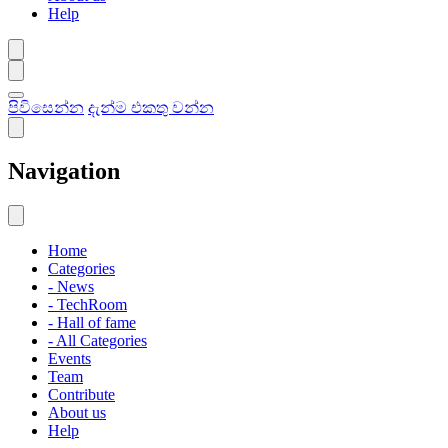
Help
පිවිසෙන්න
දැන්ම එකතු වන්න
Navigation
Home
Categories
- News
- TechRoom
- Hall of fame
- All Categories
Events
Team
Contribute
About us
Help