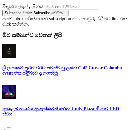
විද්‍යුත් තැපැල් ලිපිනය
Subscribe වන්න
Subscribe වෙමින්...
ඔබේ inbox පරීක්ෂා කර subscription එක තහවුරු කිරීමට link එක
click කරන්න.
මීට සම්බන්ධ වෙනත් ලිපි
ශ්‍රී ලංකාවේ ප්‍රථම වරට පවත්වනු ලබන Café Cursor Colombo
event එක පිළිබඳව දැනගනිමු
කොළඹ නගරය ආලෝකමත් කරන Unity Plaza හි නව LED
තිරය