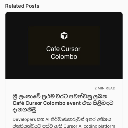
Related Posts
2 MIN READ
ශ්‍රී ලංකාවේ ප්‍රථම වරට පවත්වනු ලබන
Café Cursor Colombo event එක පිළිබඳව
දැනගනිමු
Developers සහ AI නිර්මාණකරුවන් අතර අතිශය
ජනප්‍රියත්වයට පත්ව ඇති Cursor AI coding platform