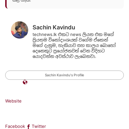
Sachin Kavindu
technews.lk එකට news ලියන එක මගේ
ප්‍රියතම විනෝදාංශයක් වගේම ඒකෙන්
මගේ දැනුම, හැකියාව සහ කාලය බොහෝ
දෙනෙකුට ප්‍රයෝජනවත් වෙන විදිහට
යොදවන්න අවස්ථාව ලැබෙනවා.
Sachin Kavindu's Profile
Website
Facebook
Twitter