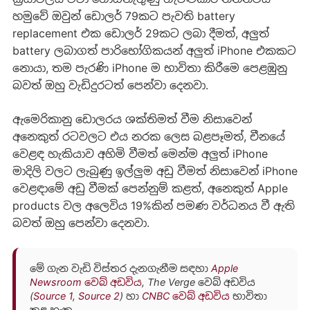
හමුවේ ඔවුන් ඩොලර් 79කට පැවති battery
replacement එක ඩොලර් 29කට ලබා දීමත්, අලුත්
battery ලබාගත් පාරිභෝගිකයන් අලුත් iPhone එකකට
නොයා, තම පැරණි iPhone ම භාවිතා කිරීම‍ෙ පෙළඹුනු
බවත් ඔහු වැඩිදුරටත් පෙන්වා දෙනවා.
ඇමෙරිකානු ඩොලරය ශක්තිමත් වීම නිසාවෙන්
අනෙකුත් රටවලට එය නරක ලෙස බළපෑමත්, චීනයේ
වෙළඳ හැකියාව අහිමි වීමත් මෙන්ම අලුත් iPhone
මාදිලි වලට ලැබුණු ඉල්ලුම අඩු වීමත් නිසාවෙන් iPhone
වෙළඳාමේ අඩු වීමක් පෙන්නුම් කළත්, අනෙකුත් Apple
products වල අලෙවිය 19%කින් පමණ වර්ධනය වී ඇති
බවත් ඔහු පෙන්වා දෙනවා.
මේ ගැන වැඩි විස්තර දැනගැනීම සඳහා
Apple
Newsroom වෙබ් අඩවිය
, The Verge වෙබ් අඩවිය
(
Source 1
,
Source 2
) හා
CNBC වෙබ් අඩවිය
භාවිතා
කළ හැක.