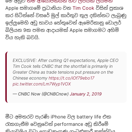
මේ අනුව
තම ආයෝජකයන් හට ලිපියක් ලියමින්
Apple සමාගමේ ප්‍රධානියා වන
Tim Cook
විසින් ප්‍රකාශ
කර සිටින්නේ වසරේ මුල් කාර්තුව තුල දකින්නට ලැබුණු
ඉල්ලුමෙහි අඩු භාවය හේතුවෙන් ඇමෙරිකානු ඩොලර්
බිලියන 9ක පමන ආදායමක් Apple සමාගමට අහිමි
විය හැකි බවයි.
EXCLUSIVE: After cutting Q1 expectations, Apple CEO
Tim Cook tells CNBC that the shortfall is primarily in
Greater China as trade tensions put pressure on the
Chinese economy
https://t.co/iOf79ebo17
pic.twitter.com/Lm7Wyp1VOX
— CNBC Now (@CNBCnow)
January 2, 2019
මීට අමතරව පැරණි iPhone වල battery life එක
රැකගැනීම වෙනුවෙන් performance අඩු කිරීමේ
ක්‍රියාවලිය වටා ගොඩනැගුණු ගැටළුකාරී තත්ත්වය