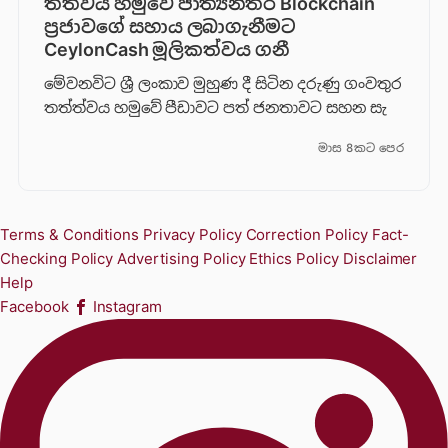
තත්වය හමුවේ ජාත්‍යන්තර Blockchain
ප්‍රජාවගේ සහාය ලබාගැනීමට
CeylonCash මූලිකත්වය ග​නී
මේවනවිට ශ්‍රී ලංකාව මුහුණ දී සිටින දරුණු ගංවතුර
තත්ත්වය හමුවේ පීඩාවට පත් ජනතාවට සහන සැ
මාස 8කට පෙර
Terms & Conditions
Privacy Policy
Correction Policy
Fact-
Checking Policy
Advertising Policy
Ethics Policy
Disclaimer
Help
Facebook
Instagram