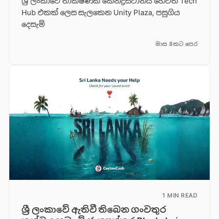
ශ්‍රී ලංකාවේ තාක්ෂණික කේන්ද්‍රස්ථානය හෙවත් Tech
Hub එකක් ලෙස සැලකෙන Unity Plaza, පසුගිය
දෙසැම්
මාස 8කට පෙර
1 MIN READ
ශ්‍රී ලංකාවේ ඇතිවී තිබෙන ගංවතුර