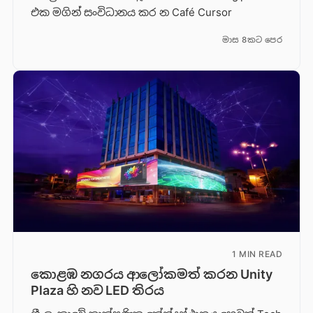
එක මගින් සංවිධානය කර න Café Cursor
මාස 8කට පෙර
1 MIN READ
කොළඹ නගරය ආලෝකමත් කරන Unity
Plaza හි නව LED තිරය