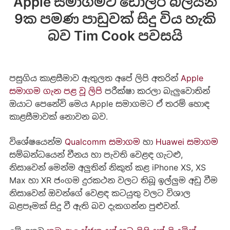
Apple සමාගමට ඩොලර් බිලියන
9ක පමණ පාඩුවක් සිදු විය හැකි
බව Tim Cook පවසයි
පසුගිය කාළසීමාව ඇතුලත අපේ ලිපි අතරින්
Apple
සමාගම ගැන පළ වූ ලිපි
පරීක්ෂා කරලා බැලුවොතින්
ඔයාට පෙනේවි මෙය Apple සමාගමට ඒ තරම් හොඳ
කාළසීමාවක් නොවන බව.
විශේෂයෙන්ම
Qualcomm සමාගම
හා
Huawei සමාගම
සම්බන්ධයෙන් චීනය හා පැවති වෙළඳ ගැටළු,
නිසාවෙන් මෙන්ම අලුතින් නිකුත් කළ iPhone XS, XS
Max හා XR ජංගම දුරකථන වලට තිබූ ඉල්ලුම අඩු වීම
නිසාවෙන් ඔවන්ගේ වෙළඳ කටයුතු වලට විශාල
බළපෑමක් සිදු වී ඇති බව දැකගන්න පුළුවන්.