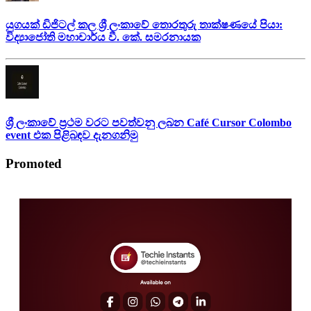
යුගයක් ඩිජිටල් කල ශ්‍රී ලංකාවේ තොරතුරු තාක්ෂණයේ පියා:
විද්‍යාජෝති මහාචාර්ය වී. කේ. සමරනායක
ශ්‍රී ලංකාවේ ප්‍රථම වරට පවත්වනු ලබන Café Cursor Colombo
event එක පිළිබඳව දැනගනිමු
Promoted