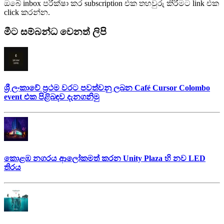
ඔබේ inbox පරීක්ෂා කර subscription එක තහවුරු කිරීමට link එක
click කරන්න.
මීට සම්බන්ධ වෙනත් ලිපි
ශ්‍රී ලංකාවේ ප්‍රථම වරට පවත්වනු ලබන Café Cursor Colombo
event එක පිළිබඳව දැනගනිමු
කොළඹ නගරය ආලෝකමත් කරන Unity Plaza හි නව LED
තිරය