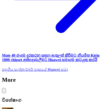
Mate 40 ජංගම දුරකථන සඳහා ඇතුලත් කිරීමට නියමිත Kirin
1000 chipset අත්හදාබැලීමට Huawei සමාගම කටයුතු කරයි
පසුගිය සැප්තැම්බර් මාසයේ Huawei සමා
More
විශේෂාංග