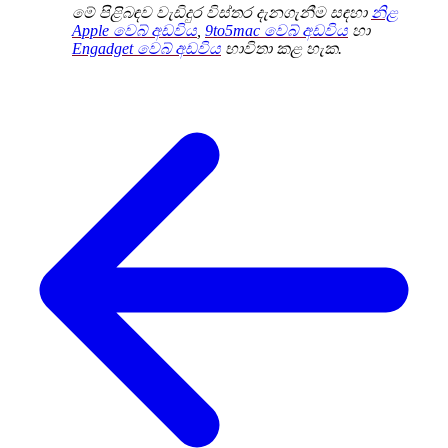
මේ පිළිබඳව වැඩිදුර විස්තර දැනගැනීම සඳහා
නිළ
Apple වෙබ් අඩවිය
,
9to5mac වෙබ් අඩවිය
හා
Engadget වෙබ් අඩවිය
භාවිතා කළ හැක.