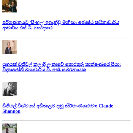
පරිගණකයට 'සිංහල' ඉගැන්වූ මිනිසා: ජ්‍යෙෂ්ඨ කථිකාචාර්ය
ආචාර්ය එස්.ටී. නන්දසාර
යුගයක් ඩිජිටල් කල ශ්‍රී ලංකාවේ තොරතුරු තාක්ෂණයේ පියා:
විද්‍යාජෝති මහාචාර්ය වී. කේ. සමරනායක
ඩිජිටල් විශ්වයේ අඩිතාලම දැමු නිර්මාණකරුවා: Claude
Shannon