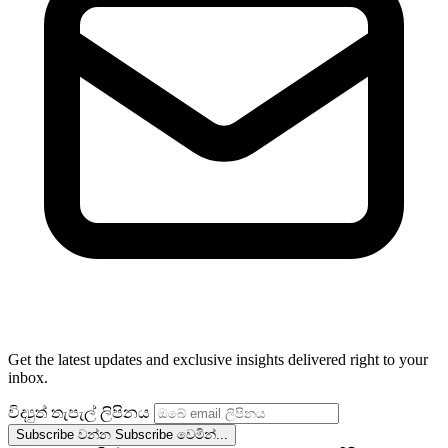
Get the latest updates and exclusive insights delivered right to your
inbox.
විද්‍යුත් තැපැල් ලිපිනය
Subscribe වන්න
Subscribe වෙමින්...