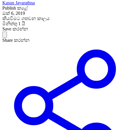
Kasun Jayarathna
Publish කළේ
ඔක් 6, 2019
කියවීමට ගතවන කාලය
මිනිත්තු 1 යි
Save කරන්න
Share කරන්න