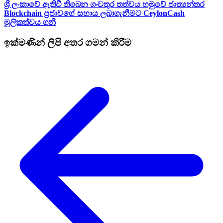
ශ්‍රී ලංකාවේ ඇතිවී තිබෙන ගංවතුර තත්වය හමුවේ ජාත්‍යන්තර
Blockchain ප්‍රජාවගේ සහාය ලබාගැනීමට CeylonCash
මූලිකත්වය ග​නී
ඉක්මණින් ලිපි අතර ගමන් කිරීම