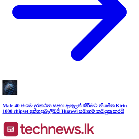
Mate 40 ජංගම දුරකථන සඳහා ඇතුලත් කිරීමට නියමිත Kirin
1000 chipset අත්හදාබැලීමට Huawei සමාගම කටයුතු කරයි