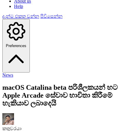
About us
Help
දැන්ම එකතු වන්න
පිවිසෙන්න
Preferences
News
macOS Catalina beta පරිශීලකයන් හට
Apple Arcade සේවාව භාවිතා කිරීමේ
හැකියාව ලබාදෙයි
කතුවරයා