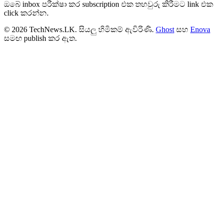
ඔබේ inbox පරීක්ෂා කර subscription එක තහවුරු කිරීමට link එක
click කරන්න.
© 2026 TechNews.LK. සියලු හිමිකම් ඇවිරිණි.
Ghost
සහ
Enova
සමඟ publish කර ඇත.