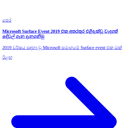
පෙර
Microsoft Surface Event 2019 එක අතරතුර එළිදැක්වූ වැදගත්
දේවල් ගැන දැනගනිමු
2019 වර්ෂය සඳහා වූ Microsoft සමාගමේ Surface event එක ඔක්
ඊළඟ