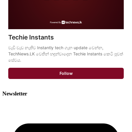
Techie Instants
වැඩි වැඩ නැතිව Instantly tech ගැන update වෙන්න, 
TechNews.LK වෙතින් හඳුන්වාදෙන Techie Instants කෙටි පුවත් 
සේවය.
Follow
Newsletter