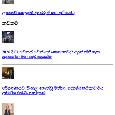
ලංකාවේ කාලගුණ අනාවැකි සහ අභියෝග
නවතම
2026 දී F1 වෙනස් වෙන්නේ කොහොමද? අලුත් නීති ගැන
දැනගන්න ඕන හැම දෙයක්ම
පරිගණකයට 'සිංහල' ඉගැන්වූ මිනිසා: ජ්‍යෙෂ්ඨ කථිකාචාර්ය
ආචාර්ය එස්.ටී. නන්දසාර