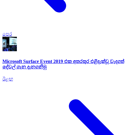
පෙර
Microsoft Surface Event 2019 එක අතරතුර එළිදැක්වූ වැදගත්
දේවල් ගැන දැනගනිමු
ඊළඟ