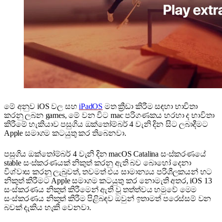
මේ අනුව iOS වල සහ
iPadOS
මත ක්‍රීඩා කිරීම සඳහා භාවිතා
කරනු ලබන games, මේ වන විට mac පරිගණකය හරහා ද භාවිතා
කිරීමේ හැකියාව පසුගිය ඔක්තෝම්බර් 4 වැනි දින සිට ලබාදීමට
Apple සමාගම කටයුතු කර තිබෙනවා.
පසුගිය ඔක්තෝම්බර් 4 වැනි දින macOS Catalina සංස්කරණයේ
stable සංස්කරණයක් නිකුත් කරනු ඇති බව බොහෝ දෙනා
විශ්වාස කරනු ලැබුවත්, තවමත් එය සාමාන්‍යය පරිශීලකයන් හට
නිකුත් කිරීමට Apple සමාගම කටයුතු කර නොමැති අතර, iOS 13
සංස්කරණය නිකුත් කිරීමෙන් ඇති වූ තත්ත්වය හමුවේ මෙම
සංස්කරණය නිකුත් කිරීම පිළිබඳව ඔවුන් ඉතාමත් පරෙස්සම් වන
බවක් දැකිය හැකි වෙනවා.