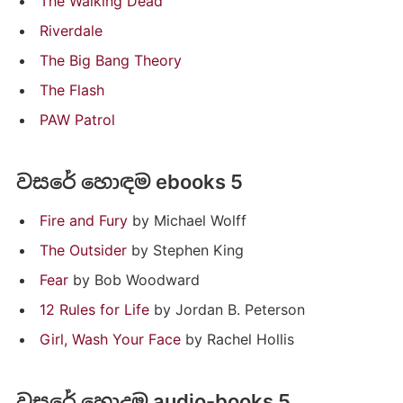
The Walking Dead
Riverdale
The Big Bang Theory
The Flash
PAW Patrol
වසරේ හොඳම ebooks 5
Fire and Fury
by Michael Wolff
The Outsider
by Stephen King
Fear
by Bob Woodward
12 Rules for Life
by Jordan B. Peterson
Girl, Wash Your Face
by Rachel Hollis
වසරේ හොදම audio-books 5