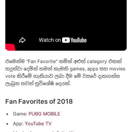
එමෙන්ම "Fan Favorite" නමින් අළුත් category එකක්
හදුන්වා දෙමින් තමන් කැමති games, apps සහ movies
vote කිරීමේ හැකියාව ලබා දීම මේ වසරේ දැකගන්න
ලැබුන තවත් සුවිශේෂි දෙයක්.
Fan Favorites of 2018
Game:
PUBG MOBILE
App:
YouTube TV