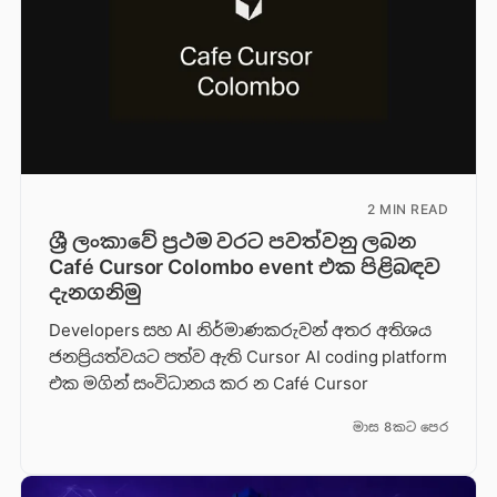
2 MIN READ
ශ්‍රී ලංකාවේ ප්‍රථම වරට පවත්වනු ලබන
Café Cursor Colombo event එක පිළිබඳව
දැනගනිමු
Developers සහ AI නිර්මාණකරුවන් අතර අතිශය
ජනප්‍රියත්වයට පත්ව ඇති Cursor AI coding platform
එක මගින් සංවිධානය කර න Café Cursor
මාස 8කට පෙර