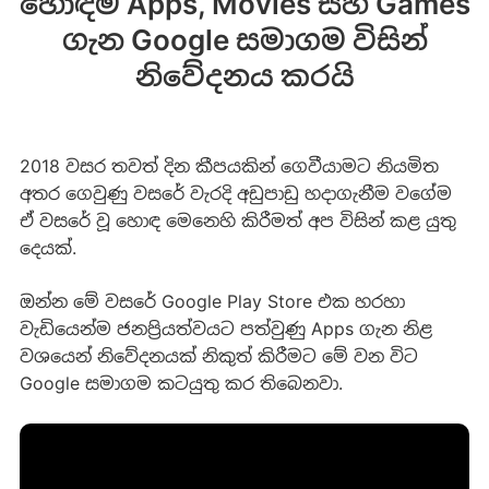
හොඳම Apps, Movies සහ Games
ගැන Google සමාගම විසින්
නිවේදනය කරයි
2018 වසර තවත් දින කීපයකින් ගෙවීයාමට නියමිත
අතර ගෙවුණු වසරේ වැරදි අඩුපාඩු හදාගැනීම වගේම
ඒ වසරේ වූ හොඳ මෙනෙහි කිරීමත් අප විසින් කළ යුතු
දෙයක්.
ඔන්න මේ වසරේ Google Play Store එක හරහා
වැඩියෙන්ම ජනප්‍රියත්වයට පත්වුණු Apps ගැන නිළ
වශයෙන් නිවේදනයක් නිකුත් කිරීමට මේ වන විට
Google සමාගම කටයුතු කර තිබෙනවා.