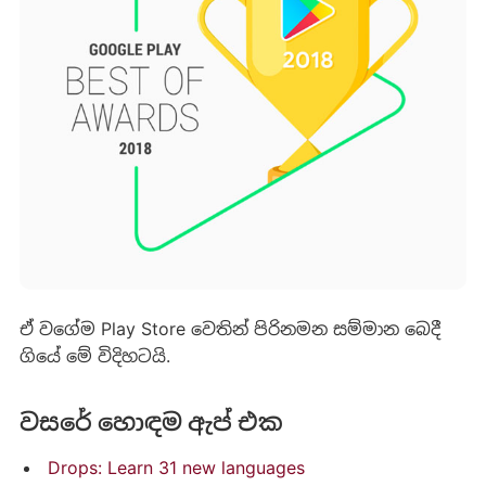
ඒ වගේම Play Store වෙතින් පිරිනමන සම්මාන බෙදී
ගියේ මේ විදිහටයි.
වසරේ හොඳම ඇප් එක
Drops: Learn 31 new languages