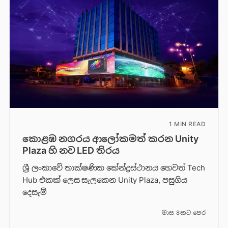
1 MIN READ
කොළඹ නගරය ආලෝකමත් කරන Unity
Plaza හි නව LED තිරය
ශ්‍රී ලංකාවේ තාක්ෂණික කේන්ද්‍රස්ථානය හෙවත් Tech
Hub එකක් ලෙස සැලකෙන Unity Plaza, පසුගිය
දෙසැම්
මාස 8කට පෙර