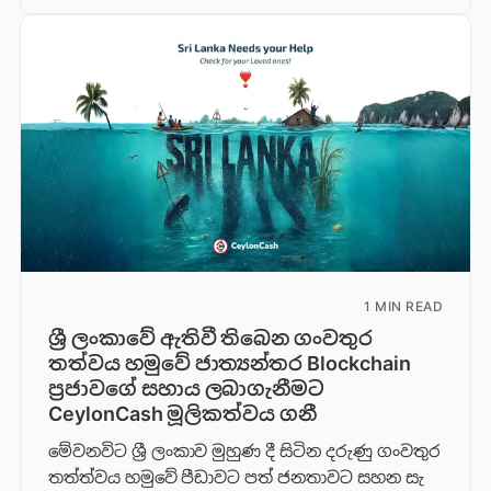
1 MIN READ
ශ්‍රී ලංකාවේ ඇතිවී තිබෙන ගංවතුර
තත්වය හමුවේ ජාත්‍යන්තර Blockchain
ප්‍රජාවගේ සහාය ලබාගැනීමට
CeylonCash මූලිකත්වය ග​නී
මේවනවිට ශ්‍රී ලංකාව මුහුණ දී සිටින දරුණු ගංවතුර
තත්ත්වය හමුවේ පීඩාවට පත් ජනතාවට සහන සැ