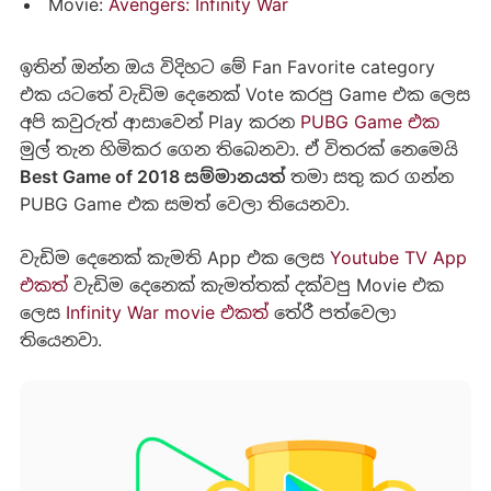
Movie:
Avengers: Infinity War
ඉතින් ඔන්න ඔය විදිහට මේ Fan Favorite category
එක යටතේ වැඩිම දෙනෙක් Vote කරපු Game එක ලෙස
අපි කවුරුත් ආසාවෙන් Play කරන
PUBG Game එක
මුල් තැන හිමිකර ගෙන තිබෙනවා. ඒ විතරක් නෙමෙයි
Best Game of 2018 සම්මානයත්
තමා සතු කර ගන්න
PUBG Game එක සමත් වෙලා තියෙනවා.
වැඩිම දෙනෙක් කැමති App එක ලෙස
Youtube TV App
එකත්
වැඩිම දෙනෙක් කැමත්තක් දක්වපු Movie එක
ලෙස
Infinity War movie එකත්
තේරී පත්වෙලා
තියෙනවා.