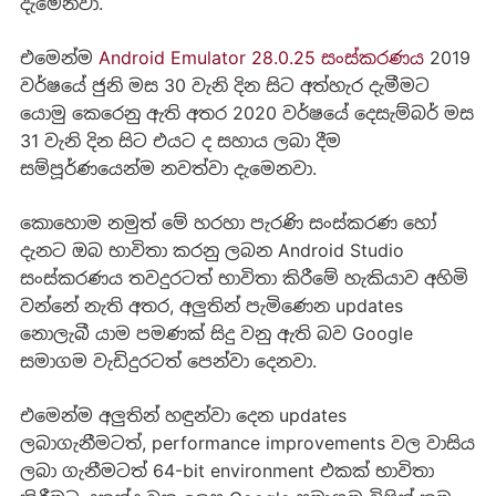
දැමෙනවා.
එමෙන්ම
Android Emulator 28.0.25 සංස්කරණය
2019
වර්ෂයේ ජුනි මස 30 වැනි දින සිට අත්හැර දැමීමට
යොමු කෙරෙනු ඇති අතර 2020 වර්ෂයේ දෙසැම්බර් මස
31 වැනි දින සිට එයට ද සහාය ලබා දීම
සම්පූර්ණයෙන්ම නවත්වා දැමෙනවා.
කොහොම නමුත්‍ මේ හරහා පැරණි සංස්කරණ හෝ
දැනට ඔබ භාවිතා කරනු ලබන Android Studio
සංස්කරණය තවදුරටත් භාවිතා කිරීමේ හැකියාව අහිමි
වන්නේ නැති අතර, අලුතින් පැමිණෙන updates
නොලැබී යාම පමණක් සිදු වනු ඇති බව Google
සමාගම වැඩිදුරටත් පෙන්වා දෙනවා.
එමෙන්ම අලුතින් හඳුන්වා දෙන updates
ලබාගැනීමටත්, performance improvements වල වාසිය
ලබා ගැනීමටත් 64-bit environment එකක් භාවිතා