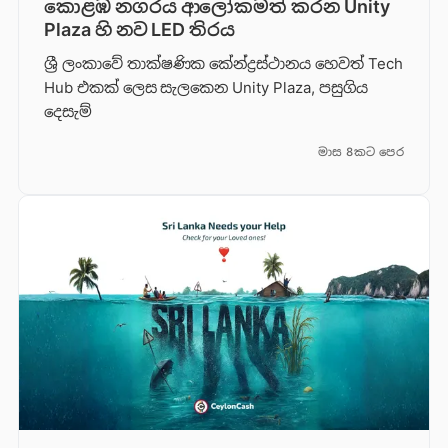
කොළඹ නගරය ආලෝකමත් කරන Unity
Plaza හි නව LED තිරය
ශ්‍රී ලංකාවේ තාක්ෂණික කේන්ද්‍රස්ථානය හෙවත් Tech
Hub එකක් ලෙස සැලකෙන Unity Plaza, පසුගිය
දෙසැම්
මාස 8කට පෙර