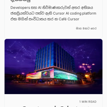
Developers සහ AI නිර්මාණකරුවන් අතර අතිශය
ජනප්‍රියත්වයට පත්ව ඇති Cursor AI coding platform
එක මගින් සංවිධානය කර න Café Cursor
මාස 8කට පෙර
1 MIN READ