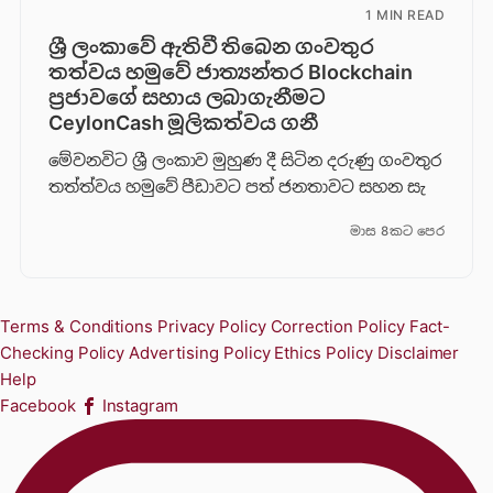
1 MIN READ
ශ්‍රී ලංකාවේ ඇතිවී තිබෙන ගංවතුර
තත්වය හමුවේ ජාත්‍යන්තර Blockchain
ප්‍රජාවගේ සහාය ලබාගැනීමට
CeylonCash මූලිකත්වය ග​නී
මේවනවිට ශ්‍රී ලංකාව මුහුණ දී සිටින දරුණු ගංවතුර
තත්ත්වය හමුවේ පීඩාවට පත් ජනතාවට සහන සැ
මාස 8කට පෙර
Terms & Conditions
Privacy Policy
Correction Policy
Fact-
Checking Policy
Advertising Policy
Ethics Policy
Disclaimer
Help
Facebook
Instagram