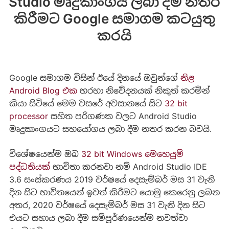
Studio මෘදුකාංගය ලබා දීම නතර
කිරීමට Google සමාගම කටයුතු
කරයි
Google සමාගම විසින් ඊයේ දිනයේ ඔවුන්ගේ
නිළ
Android Blog එක
හරහා නිවේදනයක් නිකුත් කරමින්
කියා සිටියේ මෙම වසරේ අවසානයේ සිට
32 bit
processor
සහිත පරිගණක වලට Android Studio
මෘදුකාංගයට සහයෝගය ලබා දීම නතර කරන බවයි.
විශේෂයෙන්ම ඔබ
32 bit Windows මෙහෙයුම්
පද්ධතියක්
භාවිතා කරනවා නම් Android Studio IDE
3.6 සංස්කරණය 2019 වර්ෂයේ දෙසැම්බර් මස 31 වැනි
දින සිට භාවිතයෙන් ඉවත් කිරීමට යොමු කෙරෙනු ලබන
අතර, 2020 වර්ෂයේ දෙසැම්බර් මස 31 වැනි දින සිට
එයට සහාය ලබා දීම සම්පූර්ණයෙන්ම නවත්වා