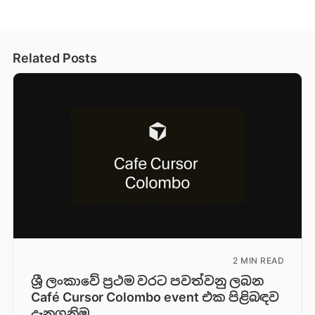
Related Posts
2 MIN READ
ශ්‍රී ලංකාවේ ප්‍රථම වරට පවත්වනු ලබන
Café Cursor Colombo event එක පිළිබඳව
දැනගනිමු