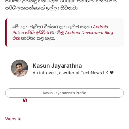
කිරීමට උනන්දු වන ලෙස Google සමාගම විසින් තම
පරිශීලකයන්ගෙන් ඉල්ලා සිටිනවා.
මේ ගැන වැඩිදුර විස්තර දැනගැනීම සඳහා
Android
Police වෙබ් අඩවිය
හා
නිළ Android Developers Blog
එක
භාවිතා කළ හැක.
Kasun Jayarathna
An introvert, a writer at TechNews.LK ❤️
Kasun Jayarathna's Profile
Website