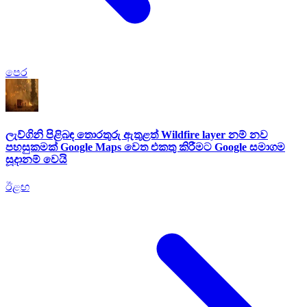
පෙර
ලැව්ගිනි පිළිබඳ තොරතුරු ඇතුළත් Wildfire layer නම් නව
පහසුකමක් Google Maps වෙත එකතු කිරීමට Google සමාගම
සූදානම් වෙයි
ඊළඟ