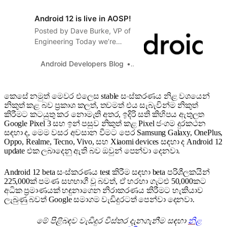
Android 12 is live in AOSP!
Posted by Dave Burke, VP of
Engineering Today we’re
pushing the source to the
Android Open Source Project
Android Developers Blog
Google
(AOSP) and officially re...
කෙසේ නමුත් මෙවර එලෙස stable සංස්කරණය නිළ වශයෙන්
නිකුත් කළ බව ප්‍රකාශ කලත්, තවමත් එය සැබැවින්ම නිකුත්
කිරීමට කටයුතු කර නොමැති අතර, ඉදිරි සති කිහිපය ඇතුලත
Google Pixel 3 සහ ඉන් පසුව නිකුත් කළ Pixel ජංගම දුරකථන
සඳහා ද, මෙම වසර අවසාන වීමට පෙර Samsung Galaxy, OnePlus,
Oppo, Realme, Tecno, Vivo, සහ Xiaomi devices සඳහා ද Android 12
update එක ලබාදෙනු ඇති බව ඔවුන් පෙන්වා දෙනවා.
Android 12 beta සංස්කරණය test කිරීම සඳහා beta පරිශීලකයින්
225,000ක් පමණ සහභාගී වූ බවත්, ඒ හරහා ගැටළු 50,000කට
අධික ප්‍රමාණයක් හඳුනාගෙන නිරාකරණය කිරීමට හැකියාව
ලැබුණු බවත් Google සමාගම වැඩිදුරටත් පෙන්වා දෙනවා.
මේ පිළිබඳව වැඩිදුර විස්තර දැනගැනීම සඳහා
නිළ