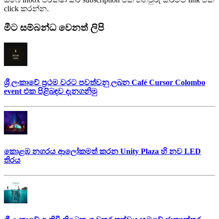
click කරන්න.
මීට සම්බන්ධ වෙනත් ලිපි
ශ්‍රී ලංකාවේ ප්‍රථම වරට පවත්වනු ලබන Café Cursor Colombo
event එක පිළිබඳව දැනගනිමු
කොළඹ නගරය ආලෝකමත් කරන Unity Plaza හි නව LED
තිරය