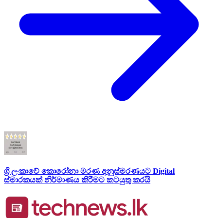
ශ්‍රී ලංකාවේ කොරෝනා මරණ අනුස්මරණයට Digital
ස්මාරකයක් නිර්මාණය කිරීමට කටයුතු කරයි