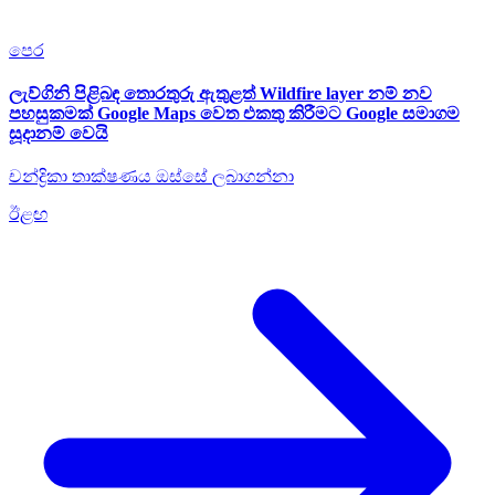
පෙර
ලැව්ගිනි පිළිබඳ තොරතුරු ඇතුළත් Wildfire layer නම් නව
පහසුකමක් Google Maps වෙත එකතු කිරීමට Google සමාගම
සූදානම් වෙයි
චන්ද්‍රිකා තාක්ෂණය ඔස්සේ ලබාගන්නා
ඊළඟ