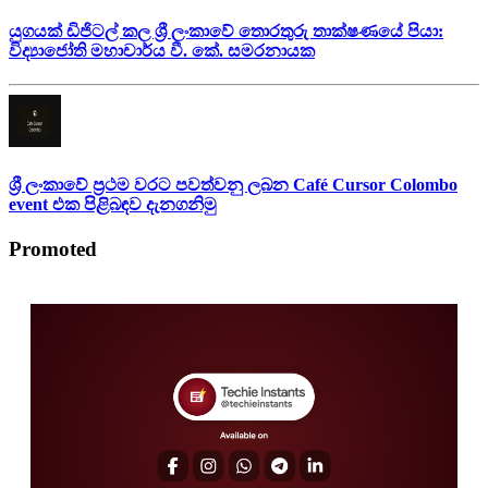
යුගයක් ඩිජිටල් කල ශ්‍රී ලංකාවේ තොරතුරු තාක්ෂණයේ පියා:
විද්‍යාජෝති මහාචාර්ය වී. කේ. සමරනායක
ශ්‍රී ලංකාවේ ප්‍රථම වරට පවත්වනු ලබන Café Cursor Colombo
event එක පිළිබඳව දැනගනිමු
Promoted