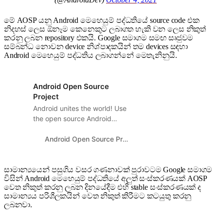
මේ AOSP යනු Android මෙහෙයුම් පද්ධතියේ source code එක
නිදහස් ලෙස ඕනෑම කෙනෙකුට ලබාගත හැකි වන ලෙස නිකුත්
කරනු ලබන repository එකයි. Google සමාගම සමඟ සෘජුවම
සම්බන්ධ නොවන device නිශ්පාදකයින් තම devices සඳහා
Android මෙහෙයුම් පද්ධතිය ලබාගන්නේ මෙතැනිනුයි.
Android Open Source
Project
Android unites the world! Use
the open source Android
operating system to power
your device.
Android Open Source Project
සාමාන්‍යයෙන් පසුගිය වසර ගණනාවක් පුරාවටම Google සමාගම
විසින් Android මෙහෙයුම් පද්ධතියේ අලුත් සංස්කරණයක් AOSP
වෙත නිකුත් කරනු ලබන දිනයේදීම එහි stable සංස්කරණයක් ද
සාමාන්‍යය පරිශීලකයින් වෙත නිකුත් කිරීමට කටයුතු කරනු
ලබනවා.