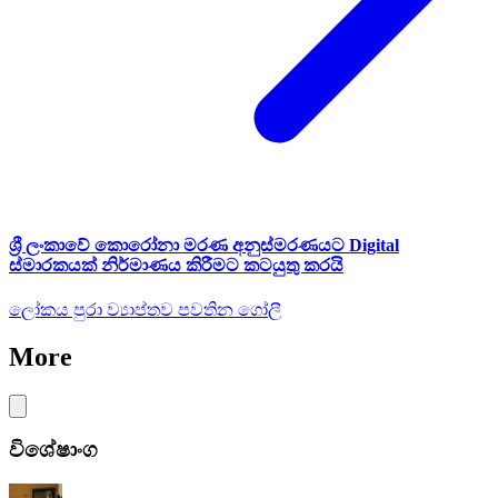
ශ්‍රී ලංකාවේ කොරෝනා මරණ අනුස්මරණයට Digital
ස්මාරකයක් නිර්මාණය කිරීමට කටයුතු කරයි
ලෝකය පුරා ව්‍යාප්තව පවතින ගෝලී
More
විශේෂාංග