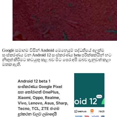
Google සමාගම විසින් Android මෙහෙයුම් පද්ධතියේ අලුත්ම
සංස්කරණය වන Android 12 සංස්කරණය beta පරීක්ෂකයින් හට
නිකුත් කිරීමට කටයුතු කළ බව මීට පෙර අපි ඔබව දැනුවත් කළා
මතක ඇති.
Android 12 beta 1
සංස්කරණය Google Pixel
සහ තෝරාගත් OnePlus,
Xiaomi, Oppo, Realme,
Vivo, Lenovo, Asus, Sharp,
Tecno, TCL, ZTE ජංගම
දුරකථන වලට ලබාදෙයි