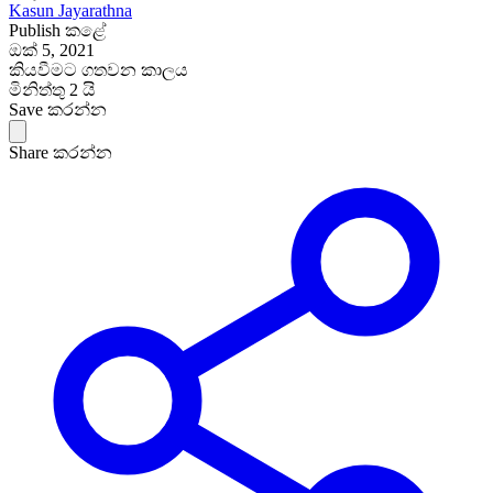
Kasun Jayarathna
Publish කළේ
ඔක් 5, 2021
කියවීමට ගතවන කාලය
මිනිත්තු 2 යි
Save කරන්න
Share කරන්න