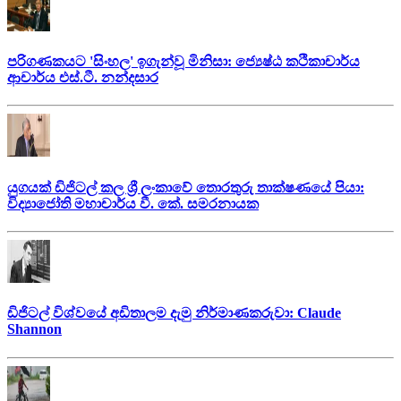
පරිගණකයට 'සිංහල' ඉගැන්වූ මිනිසා: ජ්‍යෙෂ්ඨ කථිකාචාර්ය
ආචාර්ය එස්.ටී. නන්දසාර
යුගයක් ඩිජිටල් කල ශ්‍රී ලංකාවේ තොරතුරු තාක්ෂණයේ පියා:
විද්‍යාජෝති මහාචාර්ය වී. කේ. සමරනායක
ඩිජිටල් විශ්වයේ අඩිතාලම දැමු නිර්මාණකරුවා: Claude
Shannon