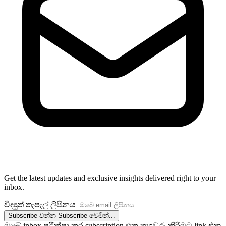
Get the latest updates and exclusive insights delivered right to your
inbox.
විද්‍යුත් තැපැල් ලිපිනය
Subscribe වන්න
Subscribe වෙමින්...
ඔබේ inbox පරීක්ෂා කර subscription එක තහවුරු කිරීමට link එක