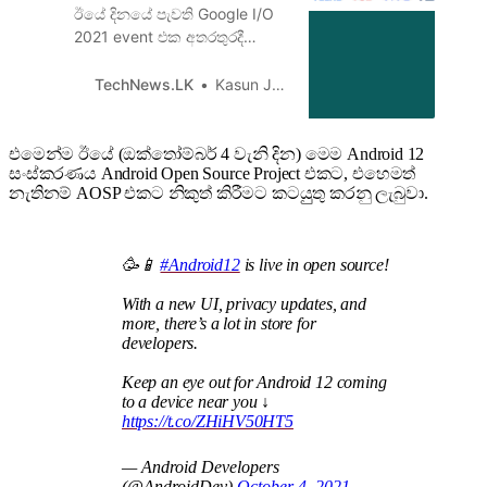
ඊයේ දිනයේ පැවති Google I/O
2021 event එක අතරතුරදී
Android 12 වල පළමුවැනි
public beta සංස්කරණය නිකුත්
TechNews.LK
Kasun Jayarathna
කිරීමට Google සමාගම කටයුතු
කරනු ලැබුවා. What’s new in
Android 12 BetaPosted by
එමෙන්ම ඊයේ (ඔක්තෝම්බර් 4 වැනි දින) මෙම Android 12
සංස්කරණය Android Open Source Project එකට, එහෙමත්
Dave Burke, VP
නැතිනම් AOSP එකට නිකුත් කිරීමට කටයුුතු කරනු ලැබුවා.
🥳📱
#Android12
is live in open source!
With a new UI, privacy updates, and
more, there’s a lot in store for
developers.
Keep an eye out for Android 12 coming
to a device near you ↓
https://t.co/ZHiHV50HT5
— Android Developers
(@AndroidDev)
October 4, 2021