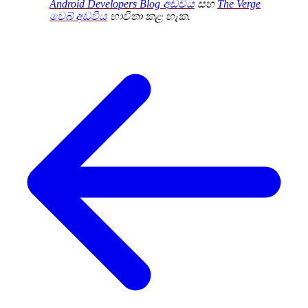
Android Developers Blog අඩවිය
සහ
The Verge
වෙබ් අඩවිය
භාවිතා කළ හැක.