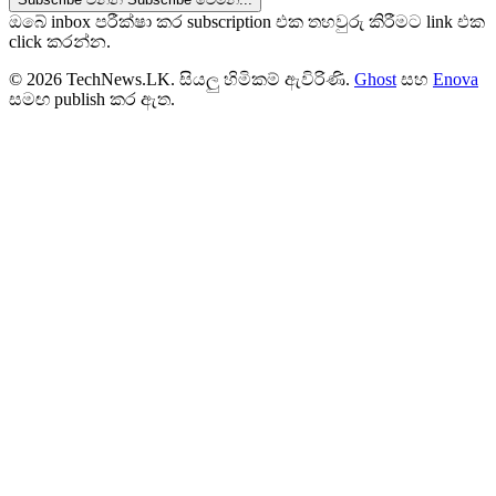
ඔබේ inbox පරීක්ෂා කර subscription එක තහවුරු කිරීමට link එක
click කරන්න.
© 2026 TechNews.LK. සියලු හිමිකම් ඇවිරිණි.
Ghost
සහ
Enova
සමඟ publish කර ඇත.