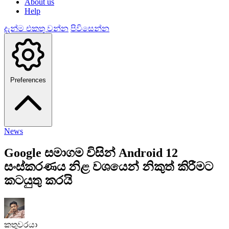
About us
Help
දැන්ම එකතු වන්න
පිවිසෙන්න
Preferences
News
Google සමාගම විසින් Android 12
සංස්කරණය නිළ වශයෙන් නිකුත් කිරීමට
කටයුතු කරයි
කතුවරයා