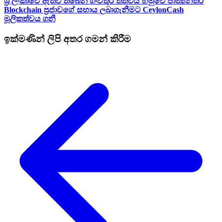
ශ්‍රී ලංකාවේ ඇතිවී තිබෙන ගංවතුර තත්වය හමුවේ ජාත්‍යන්තර
Blockchain ප්‍රජාවගේ සහාය ලබාගැනීමට CeylonCash
මූලිකත්වය ග​නී
ඉක්මණින් ලිපි අතර ගමන් කිරීම