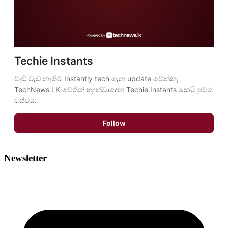
Techie Instants
වැඩි වැඩ නැතිව Instantly tech ගැන update වෙන්න, 
TechNews.LK වෙතින් හඳුන්වාදෙන Techie Instants කෙටි පුවත් 
සේවය.
Follow
Newsletter