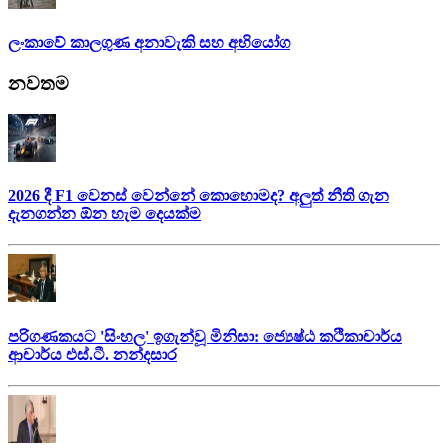
ලංකාවේ කාලගුණ අනාවැකි සහ අභියෝග
නවතම
2026 දී F1 වෙනස් වෙන්නේ කොහොමද? අලුත් නීති ගැන
දැනගන්න ඕන හැම දෙයක්ම
පරිගණකයට 'සිංහල' ඉගැන්වූ මිනිසා: ජ්‍යෙෂ්ඨ කථිකාචාර්ය
ආචාර්ය එස්.ටී. නන්දසාර