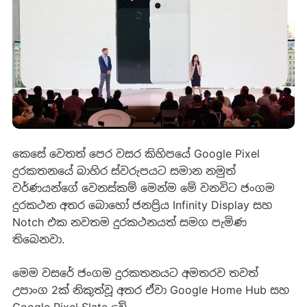
කෙසේ වෙතත් පෙර වසර කිහිපයේ Google Pixel
දුරකතනයේ බාහිර ස්වරුපයට සමාන නමුත්
වර්ණයන්ගේ වෙනස්කම් මෙන්ම මේ වනවිට ජංගම
දුරකථන අතර බොහෝ ජනප්‍රිය Infinity Display සහ
Notch එක නවතම දුරකථනයත් සමග පැමිණ
තිබෙනවා.
මෙම වසරේ ජංගම දුරකතනයට අමතරව තවත්
උපාංග 2ක් නිකුත්වූ අතර ඒවා Google Home Hub සහ
Google Pixel Slate වේ.