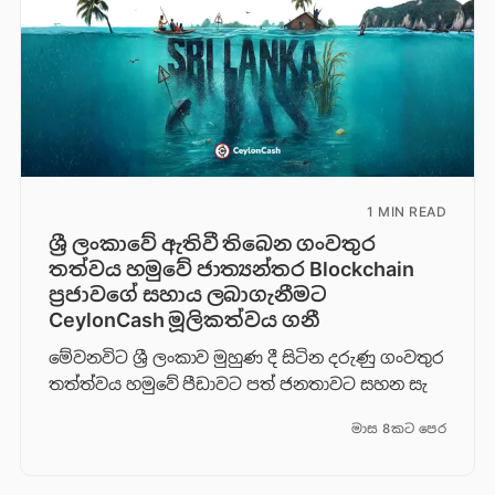
1 MIN READ
ශ්‍රී ලංකාවේ ඇතිවී තිබෙන ගංවතුර
තත්වය හමුවේ ජාත්‍යන්තර Blockchain
ප්‍රජාවගේ සහාය ලබාගැනීමට
CeylonCash මූලිකත්වය ග​නී
මේවනවිට ශ්‍රී ලංකාව මුහුණ දී සිටින දරුණු ගංවතුර
තත්ත්වය හමුවේ පීඩාවට පත් ජනතාවට සහන සැ
මාස 8කට පෙර