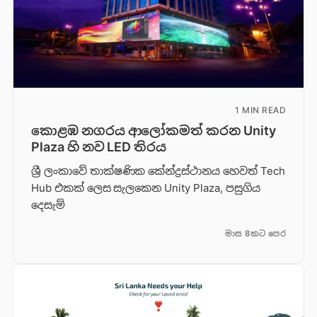
1 MIN READ
කොළඹ නගරය ආලෝකමත් කරන Unity
Plaza හි නව LED තිරය
ශ්‍රී ලංකාවේ තාක්ෂණික කේන්ද්‍රස්ථානය හෙවත් Tech
Hub එකක් ලෙස සැලකෙන Unity Plaza, පසුගිය
දෙසැම්
මාස 8කට පෙර