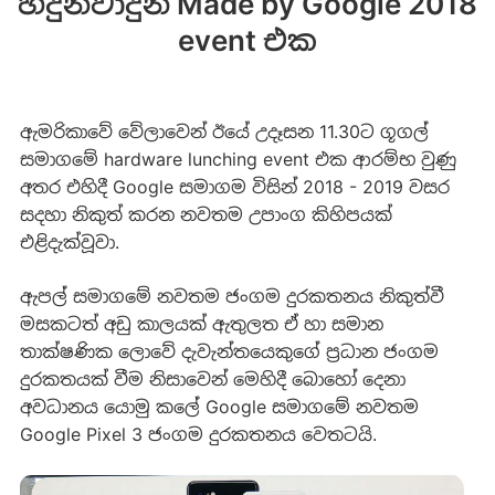
හදුන්වාදුන් Made by Google 2018
event එක
ඇමරිකාවේ වේලාවෙන් ඊයේ උදෑසන 11.30ට ගූගල්
සමාගමේ hardware lunching event එක ආරම්භ වුණු
අතර එහිදී Google සමාගම විසින් 2018 - 2019 වසර
සදහා නිකුත් කරන නවතම උපාංග කිහිපයක්
එළිදැක්වූවා.
ඇපල් සමාගමේ නවතම ජංගම දුරකතනය නිකුත්වී
මසකටත් අඩු කාලයක් ඇතුලත ඒ හා සමාන
තාක්ෂණික ලොවේ දැවැන්තයෙකුගේ ප්‍රධාන ජංගම
දුරකතයක් වීම නිස‍ාවෙන් මෙහිදී බොහෝ දෙනා
අවධානය යොමු කලේ Google සමාගමේ නවතම
Google Pixel 3 ජංගම දුරකතනය වෙතටයි.