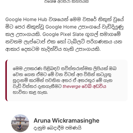
විශේෂ අවස්ථා කිහිපයක්
Google Home Hub වශයෙන් මෙම වසරේ නිකුත් වුයේ
මිට පෙර නිකුත්වූ Google Home උපාංගයේ වැඩිදියුණු
කල උපාංගයකි. Google Pixel Slate ගූගල් සමාගමේ
නවතම ලැප්ටොප් එක හෝ ටැබ්ලට් පරිගණකය යන
ආකාර දෙකටම හැදින්විය හැකි උපාංගයකි.
මෙම උපකරණ පිළිබඳව සවිස්තරාත්මක ලිපියක් ඔබ
වෙත ගෙන ඒමට මේ වන විටත් අප විසින් කටයුතු
සූදානම් කරමින් පවතින අතර ඒ අතරතුර මේ ගැන
වැඩි විස්තර දැනගැනීමට
theverge වෙබ් අඩවිය
භාවිතා කළ හැක.
Aruna Wickramasinghe
දැනුම බෙදාදීම පමණයි