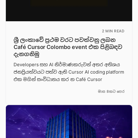
2 MIN READ
ශ්‍රී ලංකාවේ ප්‍රථම වරට පවත්වනු ලබන
Café Cursor Colombo event එක පිළිබඳව
දැනගනිමු
Developers සහ AI නිර්මාණකරුවන් අතර අතිශය
ජනප්‍රියත්වයට පත්ව ඇති Cursor AI coding platform
එක මගින් සංවිධානය කර න Café Cursor
මාස 8කට පෙර