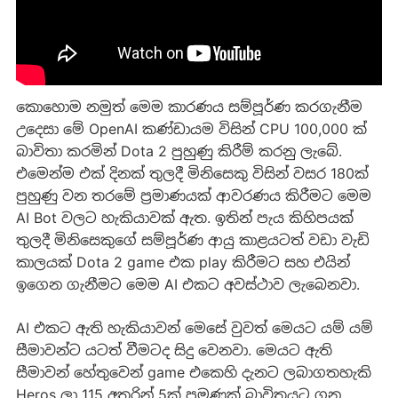
කොහොම නමුත් මෙම කාරණය සම්පූර්ණ කරගැනීම
උදෙසා මේ OpenAI කණ්ඩායම විසින් CPU 100,000 ක්
බාවිතා කරමින් Dota 2 පුහුණු කිරීම් කරනු ලැබේ.
එමෙන්ම එක් දිනක් තුලදී මිනිසෙකු විසින් වසර 180ක්
පුහුණු වන තරමේ ප්‍රමාණයක් ආවරණය කිරීමට මෙම
AI Bot වලට හැකියාවක් ඇත. ඉතින් පැය කිහිපයක්
තුලදී මිනිසෙකුගේ සම්පූර්ණ ආයු කාළයටත් වඩා වැඩි
කාලයක් Dota 2 game එක play කිරීමට සහ එයින්
ඉගෙන ගැනීමට මෙම AI එකට අවස්ථාව ලැබෙනවා.
AI එකට ඇති හැකියාවන් මෙසේ වුවත් මෙයට යම් යම්
සීමාවන්ට යටත් වීමටද සිදු වෙනවා. මෙයට ඇති
සීමාවන් හේතුවෙන් game එකෙහි දැනට ලබාගතහැකි
Heros ලා 115 අතරින් 5ක් පමණක් බාවිතයට ගනු