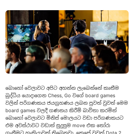
බොහෝ වෙලාවට අපිට අහන්න ලැබෙන්නේ කෘතීම
බුද්ධිය යොදාගෙන Chess, Go වගේ board games
වලින් පරිගණකය ජයග්‍රහණය ලබන පුවත් වුවත් මෙම
board games වලදී ගණනය කිරීම් බාවිතා කරමින්
බොහෝ වෙලාවට මිනිස් මොලයට වඩා පරිගණකයට
එම අවස්ථාවට වඩාත් සුදුසුම move එක තෝරා
ගැනීමට හැකියාවක් තිබෙනවා. කෙසේ වුවත් Dota 2