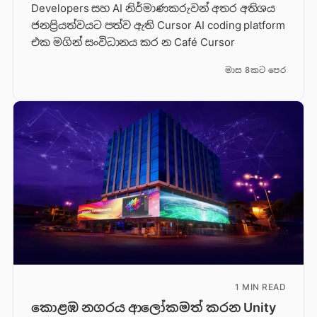
Developers සහ AI නිර්මාණකරුවන් අතර අතිශය
ජනප්‍රියත්වයට පත්ව ඇති Cursor AI coding platform
එක මගින් සංවිධානය කර න Café Cursor
මාස 8කට පෙර
1 MIN READ
කොළඹ නගරය ආලෝකමත් කරන Unity