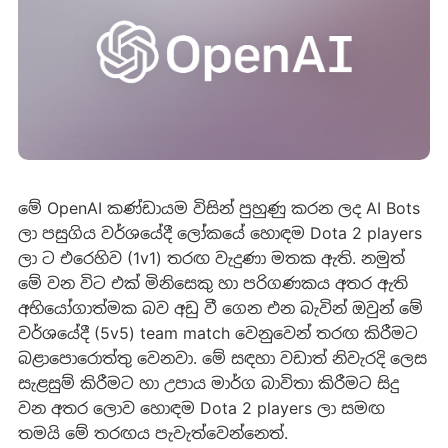
මේ OpenAI කණ්ඩායම විසින් පුහුණු කරන ලද AI Bots
ලා පසුගිය වර්ශයේදී ලෝකයේ හොඳම Dota 2 players
ලා ට එරෙහිව (1v1) තරඟ වැදුණා මතක ඇති. නමුත්
මේ වන විට එක් මිනිසෙකු හා පරිගණකය අතර ඇති
අභියෝගාත්මක බව අඩු වී ගෙන එන බැවින් ඔවුන් මේ
වර්ශයේදී (5v5) team match වෙනුවෙන් තරඟ කිරීමට
බළාපොරොත්තු වෙනවා. මේ සඳහා වඩාත් නිවැරදි ලෙස
සැළසුම් කිරීමට හා උපාය මාර්ග බාවිතා කිරීමට සිදු
වන අතර ලොව හොඳම Dota 2 players ලා සමඟ
තමයි මේ තරඟය පැවැත්වෙන්නෙත්.