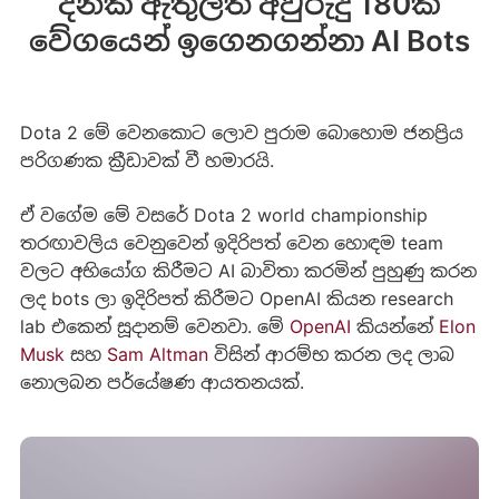
දිනක් ඇතුලත අවුරුදු 180ක
වේගයෙන් ඉගෙනගන්නා AI Bots
Dota 2 මේ වෙනකොට ලොව පුරාම බොහොම ජනප්‍රිය
පරිගණක ක්‍රීඩාවක් වී හමාරයි.
ඒ වගේම මේ වසරේ Dota 2 world championship
තරඟාවලිය වෙනුවෙන් ඉදිරිපත් වෙන හොඳම team
වලට අභියෝග කිරීමට AI බාවිතා කරමින් පුහුණු කරන
ලද bots ලා ඉදිරිපත් කිරීමට OpenAI කියන research
lab එකෙන් සූදානම් වෙනවා. මේ
OpenAI
කියන්නේ
Elon
Musk
සහ
Sam Altman
විසින් ආරම්භ කරන ලද ලාබ
නොලබන පර්යේෂණ ආයතනයක්.