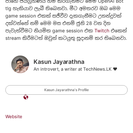
පාහේ ජයග්‍රහණය හිමි කරගැනීමට මෙම OpenAI Bot
tlg හැකියාව ලැබී තිබෙනවා. මීට අමතරව ඔබ මෙම
game session එකක් සජීවීව දැකගැනීමට උනන්දුවක්
දක්වන්නේ නම් මෙම මස එනම් ජුනි 28 වන දින
පැවැත්වීමට නියමිත game session එක
Twitch
එකෙන්
stream කිරීමටත් ඔවුන් කටයුතු සූදානම් කර තිබෙනවා.
Kasun Jayarathna
An introvert, a writer at TechNews.LK ❤️
Kasun Jayarathna's Profile
Website