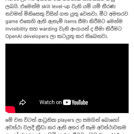
ලබයි. එමෙන්ම skill level-up වැනි යම් යම් තීරණ
තවමත් මිනිස‍ෙකු විසින් ගත යුතු වෙනවා. මීට අමතරව
game එකෙහි ඇති ඇතැම් items සීමා කිරීමට මෙන්ම
invisibility සහ warding වැනි අංගයන් ද සීමා කිරීමට
OpenAI developers ලා කටයුතු කර තිබෙනවා.
මේ වන විටත් ආධුනික players ලා සමගින් බොහෝ
අවස්ථා වලදී ක්‍රීඩා කර ඇති අතර ඒ සෑම අවස්ථාවකම