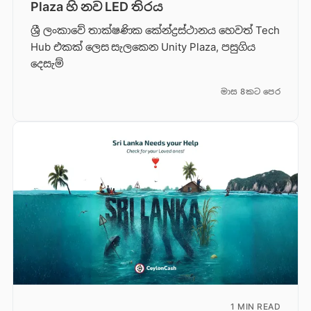
Plaza හි නව LED තිරය
ශ්‍රී ලංකාවේ තාක්ෂණික කේන්ද්‍රස්ථානය හෙවත් Tech
Hub එකක් ලෙස සැලකෙන Unity Plaza, පසුගිය
දෙසැම්
මාස 8කට පෙර
1 MIN READ