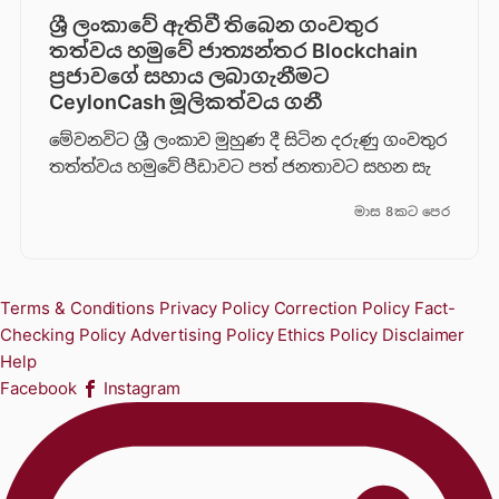
ශ්‍රී ලංකාවේ ඇතිවී තිබෙන ගංවතුර
තත්වය හමුවේ ජාත්‍යන්තර Blockchain
ප්‍රජාවගේ සහාය ලබාගැනීමට
CeylonCash මූලිකත්වය ග​නී
මේවනවිට ශ්‍රී ලංකාව මුහුණ දී සිටින දරුණු ගංවතුර
තත්ත්වය හමුවේ පීඩාවට පත් ජනතාවට සහන සැ
මාස 8කට පෙර
Terms & Conditions
Privacy Policy
Correction Policy
Fact-
Checking Policy
Advertising Policy
Ethics Policy
Disclaimer
Help
Facebook
Instagram