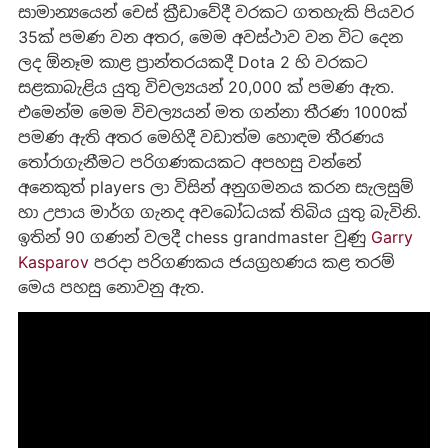
සාමාන්‍යයෙන් චෙස් ක්‍රීඩාවේදී වරකට ගතහැකි පියවර
35ක් පමණ වන අතර, මෙම අවස්ථාව වන විට දෙන
ලද ඕනෑම කාළ ප්‍රාන්තරයකදී Dota 2 හි වරකට
සළකාබැළිය යුතු විචල්‍යයන් 20,000 ක් පමණ ඇත.
එමෙන්ම මෙම විචල්‍යයන් මත ගන්නා තීරණ 1000ක්
පමණ ඇති අතර මෙහිදී වඩාත්ම හොඳම තීරණය
තෝරාගැනීමට පරිගණකයකට අපහසු වන්නේ
අනෙකුත් players ලා විසින් අනුගමනය කරන සැලසුම්
හා උපාය මාර්ග ගැනද අවබෝධයක් තිබිය යුතු බැවිනි.
ඉතින් 90 ගණන් වලදී chess grandmaster වුණු
Garry
Kasparov
පරදා පරිගණකය ජයග්‍රහණය කළ තරම්
මෙය පහසු නොවනු ඇත.