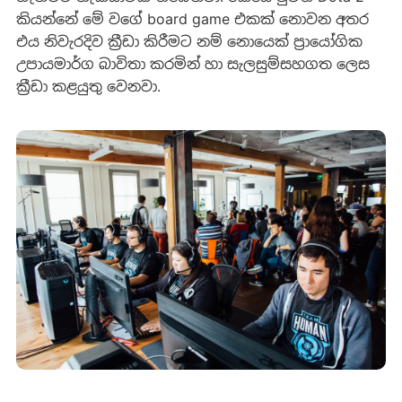
කියන්නේ මේ වගේ board game එකක් නොවන අතර
එය නිවැරදිව ක්‍රීඩා කිරීමට නම් නොයෙක් ප්‍රායෝගික
උපායමාර්ග බාවිතා කරමින් හා සැලසුම්සහගත ලෙස
ක්‍රීඩා කළයුතු වෙනවා.