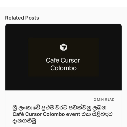
Related Posts
2 MIN READ
ශ්‍රී ලංකාවේ ප්‍රථම වරට පවත්වනු ලබන
Café Cursor Colombo event එක පිළිබඳව
දැනගනිමු