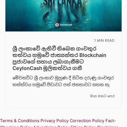
1 MIN READ
ශ්‍රී ලංකාවේ ඇතිවී තිබෙන ගංවතුර
තත්වය හමුවේ ජාත්‍යන්තර Blockchain
ප්‍රජාවගේ සහාය ලබාගැනීමට
CeylonCash මූලිකත්වය ග​නී
මේවනවිට ශ්‍රී ලංකාව මුහුණ දී සිටින දරුණු ගංවතුර
තත්ත්වය හමුවේ පීඩාවට පත් ජනතාවට සහන සැ
මාස 8කට පෙර
Terms & Conditions
Privacy Policy
Correction Policy
Fact-