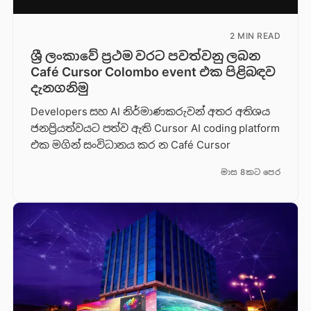
2 MIN READ
ශ්‍රී ලංකාවේ ප්‍රථම වරට පවත්වනු ලබන
Café Cursor Colombo event එක පිළිබඳව
දැනගනිමු
Developers සහ AI නිර්මාණකරුවන් අතර අතිශය
ජනප්‍රියත්වයට පත්ව ඇති Cursor AI coding platform
එක මගින් සංවිධානය කර න Café Cursor
මාස 8කට පෙර