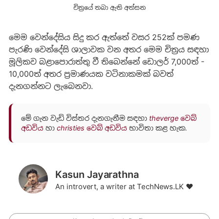
චිත්‍රයේ තබා ඇති අත්සන
මෙම වෙන්දේසිය සිදු කර ඇත්තේ වසර 252ක් පමණ
පැරණි වෙන්දේසි ශාලාවක වන අතර මෙම චිත්‍රය සඳහා
මූලිකව බළාපොරාත්තු වී තිබෙන්නේ ඩොලර් 7,000ත් -
10,000ත් අතර ප්‍රමාණයක වටිනාකමක් බවත්
දැනගන්නට ලැබෙනවා.
මේ ගැන වැඩි විස්තර දැනගැනීම සඳහා
theverge වෙබ්
අඩවිය
හා
christies වෙබ් අඩවිය
භාවිතා කළ හැක.
Kasun Jayarathna
An introvert, a writer at TechNews.LK ❤️