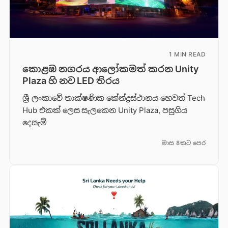
1 MIN READ
කොළඹ නගරය ආලෝකමත් කරන Unity
Plaza හි නව LED තිරය
ශ්‍රී ලංකාවේ තාක්ෂණික කේන්ද්‍රස්ථානය හෙවත් Tech
Hub එකක් ලෙස සැලකෙන Unity Plaza, පසුගිය
දෙසැම්
මාස 8කට පෙර