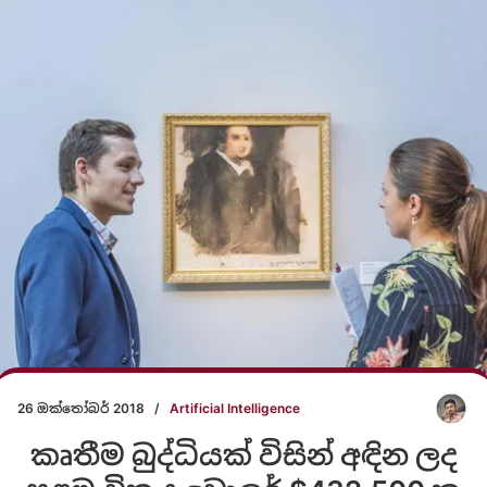
26 ඔක්තෝබර් 2018
/
Artificial Intelligence
කෘතීම බුද්ධියක් විසින් අඳින ලද