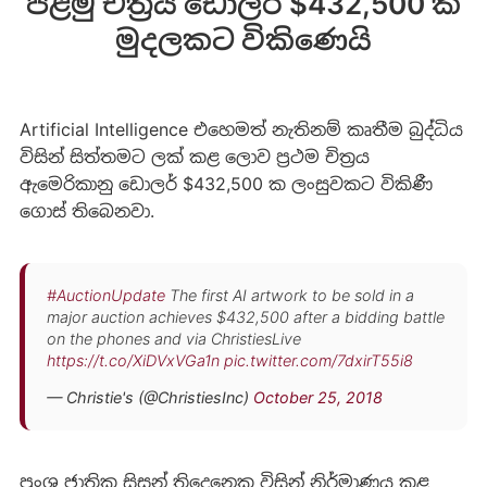
පළමු චිත්‍රය ඩොලර් $432,500 ක
මුදලකට විකිණෙයි
Artificial Intelligence එහෙමත් නැතිනම් කෘතීම බුද්ධිය
විසින් සිත්තමට ලක් කළ ලොව ප්‍රථම චිත්‍රය
ඇමෙරිකානු ඩොලර් $432,500 ක ලංසුවකට විකිණී
ගොස් තිබෙනවා.
#AuctionUpdate
The first AI artwork to be sold in a
major auction achieves $432,500 after a bidding battle
on the phones and via ChristiesLive
https://t.co/XiDVxVGa1n
pic.twitter.com/7dxirT55i8
— Christie's (@ChristiesInc)
October 25, 2018
ප්‍රංශ ජාතික සිසුන් තිදෙනෙකු විසින් නිර්මාණය කළ