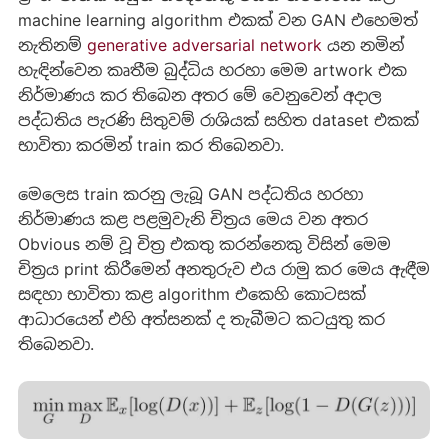
machine learning algorithm එකක් වන GAN එහෙමත්
නැතිනම්
generative adversarial network
යන නමින්
හැඳින්වෙන කෘතීම බුද්ධිය හරහා මෙම artwork එක
නිර්මාණය කර තිබෙන අතර මේ වෙනුවෙන් අදාල
පද්ධතිය පැරණි සිතුවම් රාශියක් සහිත dataset එකක්
භාවිතා කරමින් train කර තිබෙනවා.
මෙලෙස train කරනු ලැබූ GAN පද්ධතිය හරහා
නිර්මාණය කළ පළමුවැනි චිත්‍රය මෙය වන අතර
Obvious නම් වූ චිත්‍ර එකතු කරන්නෙකු විසින් මෙම
චිත්‍රය print කිරීමෙන් අනතුරුව එය රාමු කර මෙය ඇඳීම
සඳහා භාවිතා කළ algorithm එකෙහි කොටසක්
ආධාරයෙන් එහි අත්සනක් ද තැබීමට කටයුතු කර
තිබෙනවා.