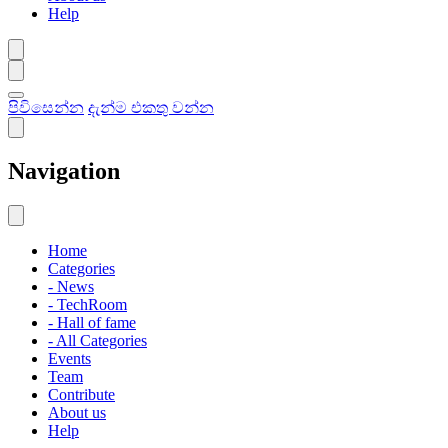
Help
පිවිසෙන්න
දැන්ම එකතු වන්න
Navigation
Home
Categories
- News
- TechRoom
- Hall of fame
- All Categories
Events
Team
Contribute
About us
Help