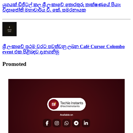
යුගයක් ඩිජිටල් කල ශ්‍රී ලංකාවේ තොරතුරු තාක්ෂණයේ පියා:
විද්‍යාජෝති මහාචාර්ය වී. කේ. සමරනායක
ශ්‍රී ලංකාවේ ප්‍රථම වරට පවත්වනු ලබන Café Cursor Colombo
event එක පිළිබඳව දැනගනිමු
Promoted