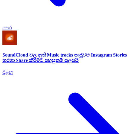
පෙර
SoundCloud වල ඇති Music tracks සෘජුවම Instagram Stories
හරහා Share කිරීමට පහසුකම් සලසයි
ඊළඟ