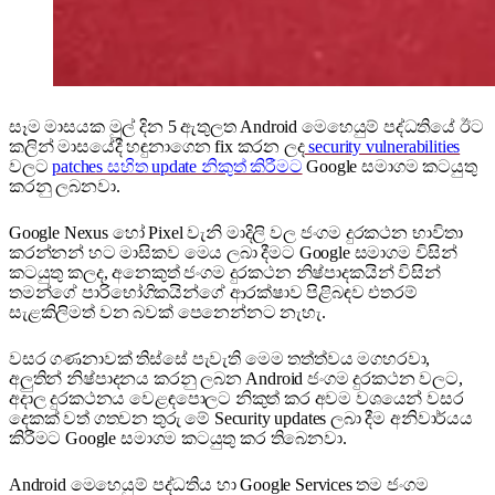
සෑම මාසයක මුල් දින 5 ඇතුලත Android මෙහෙයුම් පද්ධතියේ ඊට
කලින් මාසයේදී හඳුනාගෙන fix කරන ලද
security vulnerabilities
වලට
patches සහිත update නිකුත් කිරීමට
Google සමාගම කටයුතු
කරනු ලබනවා.
Google Nexus හෝ Pixel වැනි මාදිලි වල ජංගම දුරකථන භාවිතා
කරන්නන් හට මාසිකව මෙය ලබා දීමට Google සමාගම විසින්
කටයුතු කලද, අනෙකුත් ජංගම දුරකථන නිෂ්පාදකයින් විසින්
තමන්ගේ පාරිභෝගිකයින්ගේ ආරක්ෂාව පිළිබඳව එතරම්
සැළකිලිමත් වන බවක් පෙනෙන්නට නැහැ.
වසර ගණනාවක් තිස්සේ පැවැති මෙම තත්ත්වය මගහරවා,
අලුතින් නිෂ්පාදනය කරනු ලබන Android ජංගම දුරකථන වලට,
අදාල දුරකථනය වෙළඳපොලට නිකුත් කර අවම වශයෙන් වසර
දෙකක් වත් ගතවන තුරු මේ Security updates ලබා දීම අනිවාර්යය
කිරීමට Google සමාගම කටයුතු කර තිබෙනවා.
‍Android මෙහෙයුම් පද්ධතිය හා Google Services තම ජංගම