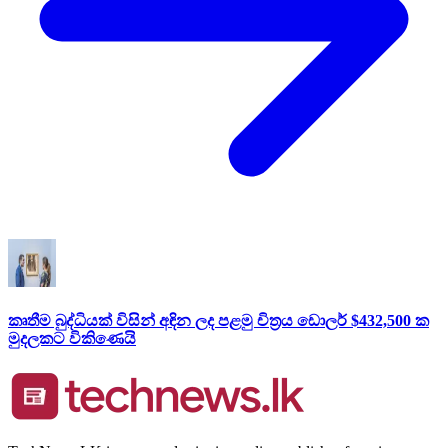
කෘතීම බුද්ධියක් විසින් අඳින ලද පළමු චිත්‍රය ඩොලර් $432,500 ක
මුදලකට විකිණෙයි