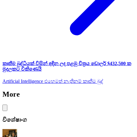
කෘතීම බුද්ධියක් විසින් අඳින ලද පළමු චිත්‍රය ඩොලර් $432,500 ක
මුදලකට විකිණෙයි
Artificial Intelligence එහෙමත් නැතිනම් කෘතීම බුද්
More
විශේෂාංග