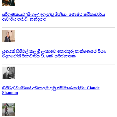
පරිගණකයට 'සිංහල' ඉගැන්වූ මිනිසා: ජ්‍යෙෂ්ඨ කථිකාචාර්ය
ආචාර්ය එස්.ටී. නන්දසාර
යුගයක් ඩිජිටල් කල ශ්‍රී ලංකාවේ තොරතුරු තාක්ෂණයේ පියා:
විද්‍යාජෝති මහාචාර්ය වී. කේ. සමරනායක
ඩිජිටල් විශ්වයේ අඩිතාලම දැමු නිර්මාණකරුවා: Claude
Shannon