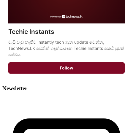
Techie Instants
වැඩි වැඩ නැතිව Instantly tech ගැන update වෙන්න, 
TechNews.LK වෙතින් හඳුන්වාදෙන Techie Instants කෙටි පුවත් 
සේවය.
Follow
Newsletter