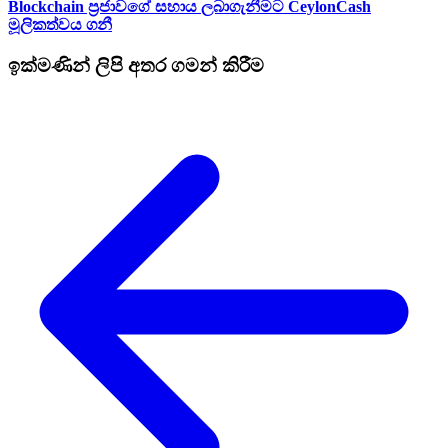
Blockchain ප්‍රජාවගේ සහාය ලබාගැනීමට CeylonCash
මූලිකත්වය ග​නී
ඉක්මණින් ලිපි අතර ගමන් කිරීම