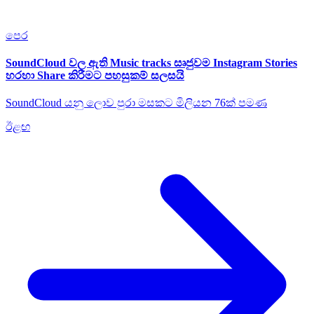
පෙර
SoundCloud වල ඇති Music tracks සෘජුවම Instagram Stories
හරහා Share කිරීමට පහසුකම් සලසයි
SoundCloud යනු ලොව පුරා මසකට මිලියන 76ක් පමණ
ඊළඟ