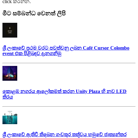
click කරන්න.
මීට සම්බන්ධ වෙනත් ලිපි
ශ්‍රී ලංකාවේ ප්‍රථම වරට පවත්වනු ලබන Café Cursor Colombo
event එක පිළිබඳව දැනගනිමු
කොළඹ නගරය ආලෝකමත් කරන Unity Plaza හි නව LED
තිරය
ශ්‍රී ලංකාවේ ඇතිවී තිබෙන ගංවතුර තත්වය හමුවේ ජාත්‍යන්තර