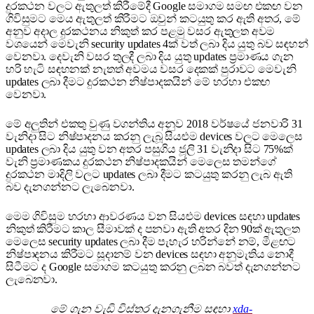
දුරකථන වලට ඇතුලත් කිරීමේදී Google සමාගම සමඟ එකඟ වන
ගිවිසුමට මෙය ඇතුලත් කිරීමට ඔවුන් කටයුතු කර ඇති අතර, මේ
අනුව අදාල දුරකථනය නිකුත් කර පළමු වසර ඇතුලත අවම
වශයෙන් මෙවැනි security updates 4ක් වත් ලබා දිය යුතු බව සඳහන්
වෙනවා. දෙවැනි වසර තුලදී ලබා දිය යුතු updates ප්‍රමාණය ගැන
හරි හැටි සඳහනක් නැතත් අවමය වසර දෙකක් පුරාවට මෙවැනි
updates ලබා දීමට දුරකථන නිෂ්පාදකයින් මේ හරහා එකඟ
වෙනවා.
මේ අලුතින් එකතු වුණු වගන්තිය අනුව 2018 වර්ෂයේ ජනවාරි 31
වැනිදා සිට නිෂ්පාදනය කරනු ලැබූ සියළුම devices වලට මෙලෙස
updates ලබා දිය යුතු වන අතර පසුගිය ජූලි 31 වැනිදා සිට 75%ක්
වැනි ප්‍රමාණකය දුරකථන නිෂ්පාදකයින් මෙලෙස තමන්ගේ
දුරකථන මාදිලි වලට updates ලබා දීමට කටයුතු කරනු ලැබ ඇති
බව දැනගන්නට ලැබෙනවා.
මෙම ගිවිසුම හරහා ආවරණය වන සියළුම devices සඳහා updates
නිකුත් කිරීමට කාල සීමාවක් ද පනවා ඇති අතර දින 90ක් ඇතුලත
මෙලෙස security updates ලබා දීම පැහැර හරින්නේ නම්, මීළඟට
නිෂ්පාදනය කිරීමට සූදානම් වන devices සඳහා අනුමැතිය නොදී
සිටීමට ද Google සමාගම කටයුතු කරනු ලබන බවත් දැනගන්නට
ලැබෙනවා.
මේ ගැන වැඩි විස්තර දැනගැනීම සඳහා
xda-