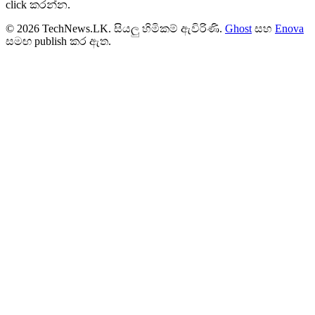
click කරන්න.
© 2026 TechNews.LK. සියලු හිමිකම් ඇවිරිණි.
Ghost
සහ
Enova
සමඟ publish කර ඇත.