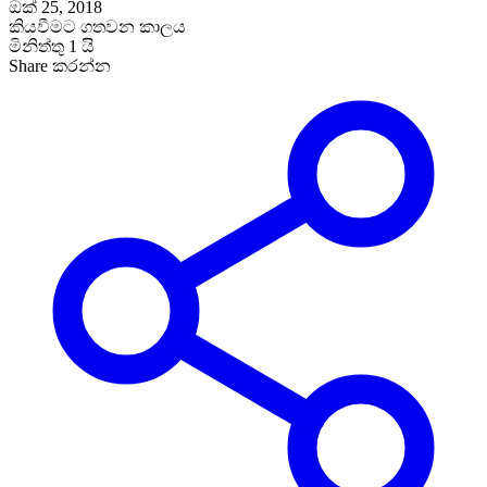
ඔක් 25, 2018
කියවීමට ගතවන කාලය
මිනිත්තු 1 යි
Share කරන්න