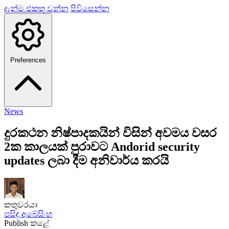
දැන්ම එකතු වන්න
පිවිසෙන්න
Preferences
News
දුරකථන නිෂ්පාදකයින් විසින් අවමය වසර
2ක කාලයක් පුරාවට Andorid security
updates ලබා දීම අනිවාර්ය කරයි
කතුවරයා
පසිඳු අබේසිංහ
Publish කළේ