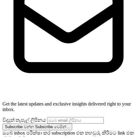
Get the latest updates and exclusive insights delivered right to your
inbox.
විද්‍යුත් තැපැල් ලිපිනය
Subscribe වන්න
Subscribe වෙමින්...
ඔබේ inbox පරීක්ෂා කර subscription එක තහවුරු කිරීමට link එක