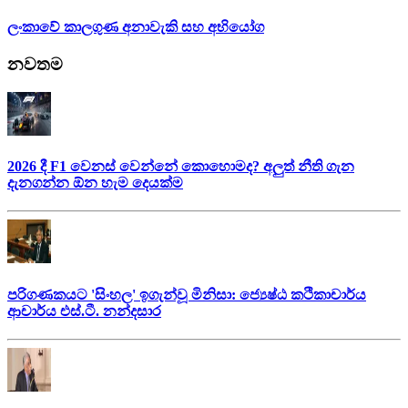
ලංකාවේ කාලගුණ අනාවැකි සහ අභියෝග
නවතම
2026 දී F1 වෙනස් වෙන්නේ කොහොමද? අලුත් නීති ගැන
දැනගන්න ඕන හැම දෙයක්ම
පරිගණකයට 'සිංහල' ඉගැන්වූ මිනිසා: ජ්‍යෙෂ්ඨ කථිකාචාර්ය
ආචාර්ය එස්.ටී. නන්දසාර