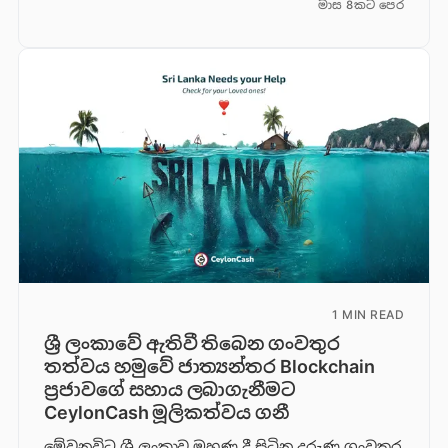
මාස 8කට පෙර
1 MIN READ
ශ්‍රී ලංකාවේ ඇතිවී තිබෙන ගංවතුර
තත්වය හමුවේ ජාත්‍යන්තර Blockchain
ප්‍රජාවගේ සහාය ලබාගැනීමට
CeylonCash මූලිකත්වය ග​නී
මේවනවිට ශ්‍රී ලංකාව මුහුණ දී සිටින දරුණු ගංවතුර