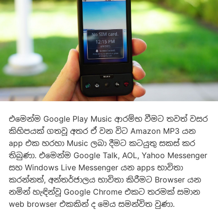
එමෙන්ම Google Play Music ආරම්භ වීමට තවත් වසර
කිහිපයක් ගතවූ අතර ඒ වන විට Amazon MP3 යන
app එක හරහා Music ලබා දීමට කටයුතු සකස් කර
තිබුණා. එමෙන්ම Google Talk, AOL, Yahoo Messenger
සහ Windows Live Messenger යන apps භාවිතා
කරන්නත්, අන්තර්ජාලය භාවිතා කිරීමට Browser යන
නමින් හැඳින්වූ Google Chrome එකට තරමක් සමාන
web browser එකකින් ද මෙය සමන්විත වුණා.