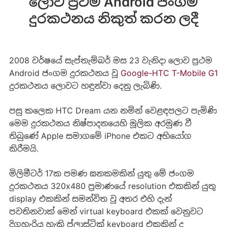
ලොව ප්‍රථම Android ජංගම
දුරකථනය නිකුත් කරන ලදී
2008 වර්ෂයේ සැප්තැම්බර් මස 23 වැනිදා ලොව ප්‍රථම
Android ජංගම දුරකථනය වූ
Google-HTC T-Mobile G1
දුරකථනය ලොව‍ට හඳුන්වා දෙනු ලැබිණි.
පසු කලෙක HTC Dream යන නමින් වෙළඳපලට පැමිණි
මෙම දුරකථනය නිෂ්පාදනයෙහි මූලික අරමුණ වී
තිබුණේ Apple සමාගමේ iPhone එකට අභියෝග
කිරීමයි.
මිලිමීටර් 17ක පමණ ඝනකමකින් යුතු මේ ජංගම
දුරකථනය 320x480 ප්‍රමාණයේ resolution එකකින් යුතු
display එකකින් සමන්විත වූ අතර එහි දැන්
පවතිනවාක් මෙන් virtual keyboard එකක් වෙනුවට
දිගහැරිය හැකි ප්ලාස්ටික් keyboard එකකින් ද