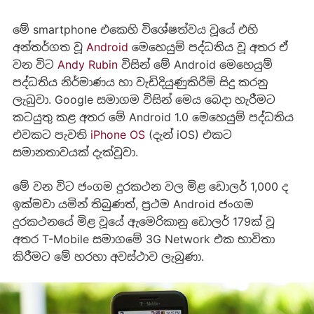
මේ smartphone එකෙහි විශේෂත්වය වූයේ එහි
අන්තර්ගත වූ
Android
මෙහෙයුම් පද්ධතිය වූ අතර ඒ
වන විට
Andy Rubin
විසින් මේ Android මෙහෙයුම්
පද්ධතිය නිර්මාණය හා වැඩිදියුණුකිරීම් සිදු කරනු
ලැබුවා. Google සමාගම විසින් මෙය බෙදා හැරීමට
කටයුතු කළ අතර මේ Android 1.0 මෙහෙයුම් පද්ධතිය
එවකට පැවති
iPhone OS
(දැන් iOS) එකට
සමානතාවයක් දැක්වූවා.
මේ වන විට ජංගම දුරකථන වල මිළ ඩොලර් 1,000 ද
ඉක්මවා යමින් තිබුණත්, ප්‍රථම Android ජංගම
දුරකථනයේ මිළ වූයේ ඇමෙරිකානු ඩොලර් 179ක් වූ
අතර T-Mobile සමාගමේ 3G Network එක භාවිතා
කිරීමට මේ හරහා අවස්ථාව ලැබුණා.