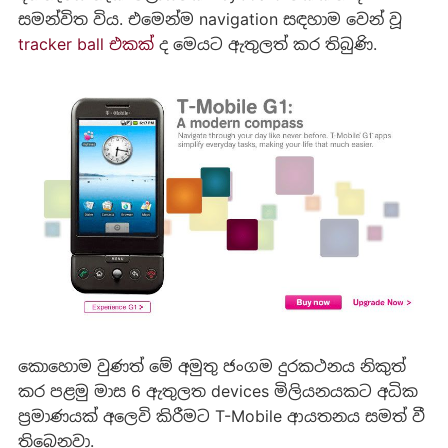
සමන්විත විය. එමෙන්ම navigation සඳහාම වෙන් වූ
tracker ball එකක්
ද මෙයට ඇතුලත් කර තිබුණි.
කොහොම වුණත් මේ අමුතු ජංගම දුරකථනය නිකුත්
කර පළමු මාස 6 ඇතුලත devices මිලියනයකට අධික
ප්‍රමාණයක් අලෙවි කිරීමට T-Mobile ආයතනය සමත් වී
තිබෙනවා.