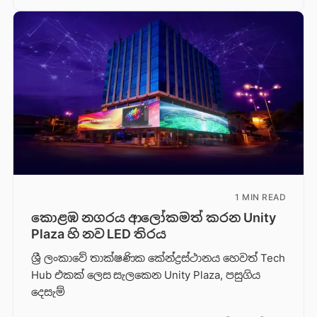
1 MIN READ
කොළඹ නගරය ආලෝකමත් කරන Unity
Plaza හි නව LED තිරය
ශ්‍රී ලංකාවේ තාක්ෂණික කේන්ද්‍රස්ථානය හෙවත් Tech
Hub එකක් ලෙස සැලකෙන Unity Plaza, පසුගිය
දෙසැම්