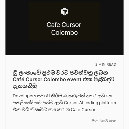
2 MIN READ
ශ්‍රී ලංකාවේ ප්‍රථම වරට පවත්වනු ලබන
Café Cursor Colombo event එක පිළිබඳව
දැනගනිමු
Developers සහ AI නිර්මාණකරුවන් අතර අතිශය
ජනප්‍රියත්වයට පත්ව ඇති Cursor AI coding platform
එක මගින් සංවිධානය කර න Café Cursor
මාස 8කට පෙර