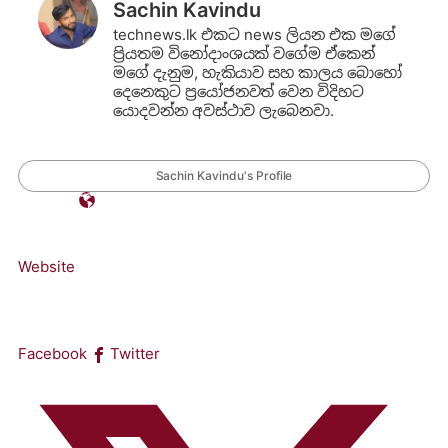
Sachin Kavindu
technews.lk එකට news ලියන එක මගේ
ප්‍රියතම විනෝදාංශයක් වගේම ඒකෙන්
මගේ දැනුම, හැකියාව සහ කාලය බොහෝ
දෙනෙකුට ප්‍රයෝජනවත් වෙන විදිහට
යොදවන්න අවස්ථාව ලැබෙනවා.
Sachin Kavindu's Profile
Website
Facebook
Twitter