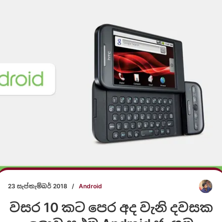
23 සැප්තැම්බර් 2018
/
Android
වසර 10 කට පෙර අද වැනි දවසක