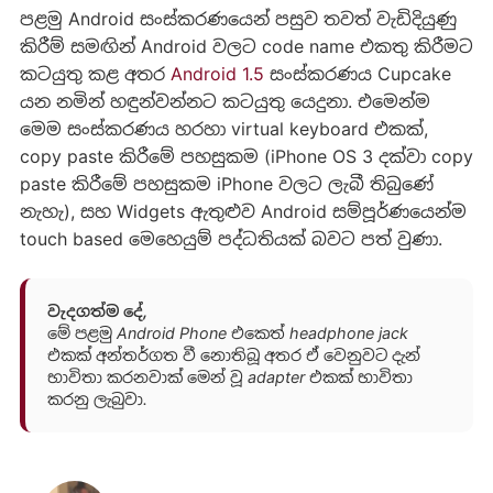
පළමු Android සංස්කරණයෙන් පසුව තවත් වැඩිදියුණු
කිරීම් සමඟින් Android වලට code name එකතු කිරීමට
කටයුතු කළ අතර
Android 1.5
සංස්කරණය Cupcake
යන නමින් හඳුන්වන්නට කටයුතු යෙදුනා. එමෙන්ම
මෙම සංස්කරණය හරහා virtual keyboard එකක්,
copy paste කිරීමේ පහසුකම (iPhone OS 3 දක්වා copy
paste කිරීමේ පහසුකම iPhone වලට ලැබී තිබුණේ
නැහැ), සහ Widgets ඇතුළුව Android සම්පූර්ණයෙන්ම
touch based මෙහෙයුම් පද්ධතියක් බවට පත් වුණා.
වැදගත්ම ‍දේ,
මේ පළමු Android Phone එකෙත් headphone jack
එකක් අන්තර්ගත වී නොතිබූ අතර ඒ වෙනුවට දැන්
භාවිතා කරනවාක් මෙන් වූ adapter එකක් භාවිතා
කරනු ලැබුවා.