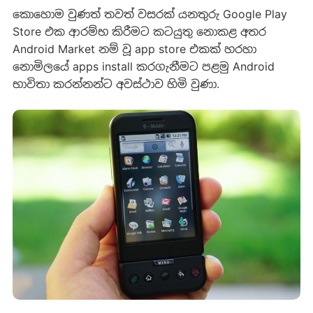
කොහොම වුණත් තවත් වසරක් යනතුරු Google Play
Store එක ආරම්භ කිරීමට කටයුතු නොකළ අතර
Android Market නම් වූ app store එකක් හරහා
නොමිලයේ apps install කරගැනීමට පළමු Android
භාවිතා කරන්නන්ට අවස්ථාව හිමි වුණා.