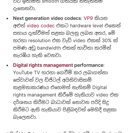
විට ඉතාමත් smooth ගතියක් නිතැතින්ම
දැනෙනවා.
Next generation video codecs
:
VP9
කියන
අළුත්
video codec
එකට hardware level එකෙන්
සහාය දැක්වීමත් සළකා බලනු ලබන අතර, මේ
හරහා resolution එක වැඩි video එකක් 30% ක්
පමණ අඩු bandwidth එකක් භාවිතා කරමින්
නැරඹිය හැකි වෙනවා.
Digital rights management
performance
:
YouTube TV හරහා ගෙවීම් කර ලබාගන්නා
සේවාවන් වල ඩිජිටල් අයිතිවාසිකම්
කළමනාකරණය එහෙමත් නැතිනම් Digital
rights management කිරීමේ හැකියාව video එක
දර්ශනය කිරීමට බාධාවක් නොවන පරිදි සිදු
කිරීමට ඇති හැකියාව පිළිබඳවත් මෙහිදී සළකා
බැලෙනවා.