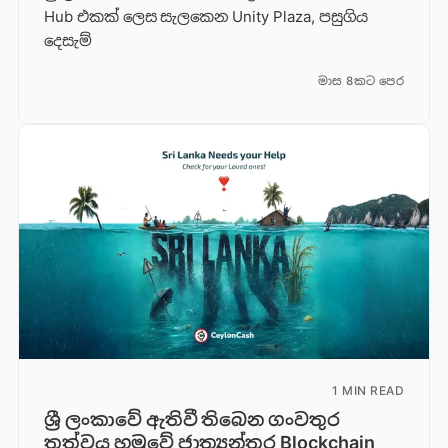
Hub එකක් ලෙස සැලකෙන Unity Plaza, පසුගිය
දෙසැම්
මාස 8කට පෙර
1 MIN READ
ශ්‍රී ලංකාවේ ඇතිවී තිබෙන ගංවතුර
තත්වය හමුවේ ජාත්‍යන්තර Blockchain