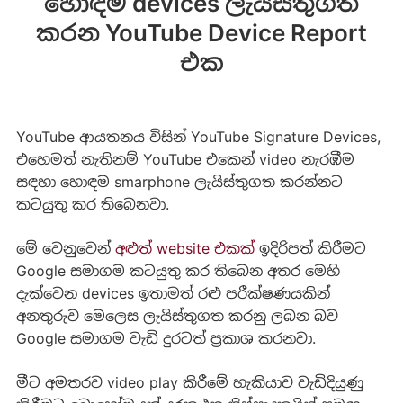
හොඳම devices ලැයිස්තුගත
කරන YouTube Device Report
එක
YouTube ආයතනය විසින් YouTube Signature Devices,
එහෙමත් නැතිනම් YouTube එකෙන් video නැරඹීම
සඳහා හොඳම smarphone ලැයිස්තුගත කරන්නට
කටයුතු කර තිබෙනවා.
මේ වෙනුවෙන්
අළුත් website එකක්
ඉදිරිපත් කිරීමට
Google සමාගම කටයුතු කර තිබෙන අතර මෙහි
දැක්වෙන devices ඉතාමත් රළු පරීක්ෂණයකින්
අනතුරුව මෙලෙස ලැයිස්තුගත කරනු ලබන බව
Google සමාගම වැඩි දුරටත් ප්‍රකාශ කරනවා.
මීට අමතරව video play කිරීමේ හැකියාව වැඩිදියුණු