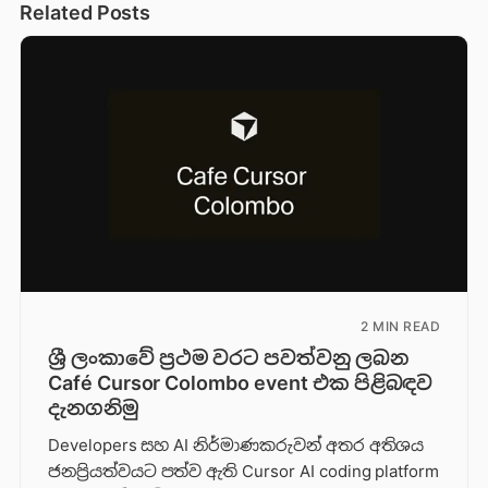
Related Posts
2 MIN READ
ශ්‍රී ලංකාවේ ප්‍රථම වරට පවත්වනු ලබන
Café Cursor Colombo event එක පිළිබඳව
දැනගනිමු
Developers සහ AI නිර්මාණකරුවන් අතර අතිශය
ජනප්‍රියත්වයට පත්ව ඇති Cursor AI coding platform