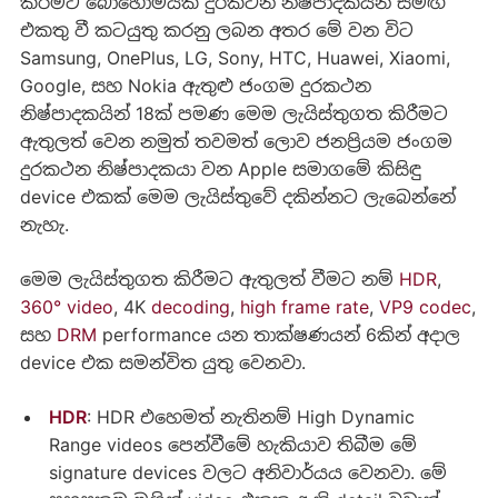
කිරීමට බොහෝමයක් දුරකථන නිෂ්පාදකයින් සමඟ
එකතු වී කටයුතු කරනු ලබන අතර මේ වන විට
Samsung, OnePlus, LG, Sony, HTC, Huawei, Xiaomi,
Google, සහ Nokia ඇතුළු ජංගම දුරකථන
නිෂ්පාදකයින් 18ක් පමණ මෙම ලැයිස්තුගත කිරීමට
ඇතුලත් වෙන නමුත් තවමත් ලොව ජනප්‍රියම ජංගම
දුරකථන නිෂ්පාදකයා වන Apple සමාගමේ කිසිඳු
device එකක් මෙම ලැයිස්තුවේ දකින්නට ලැබෙන්නේ
නැහැ.
මෙම ලැයිස්තුගත කිරීමට ඇතුලත් වීමට නම්
HDR
,
360° video
, 4K
decoding
,
high frame rate
,
VP9 codec
,
සහ
DRM
performance යන තාක්ෂණයන් 6කින් අදාල
device එක සමන්විත යුතු වෙනවා.
HDR
: HDR එහෙමත් නැතිනම් High Dynamic
Range videos පෙන්වීමේ හැකියාව තිබීම මේ
signature devices වලට අනිවාර්යය වෙනවා. මේ