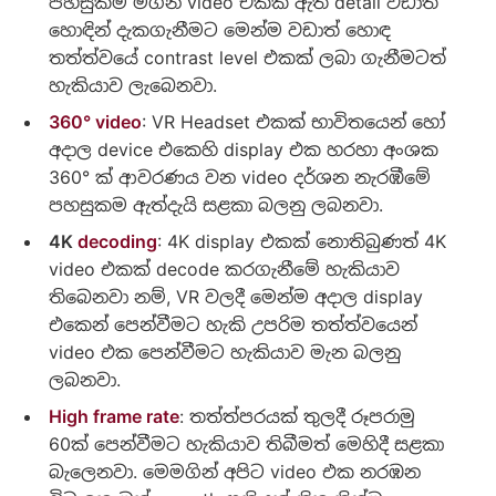
පහසුකම මගින් video එකක ඇති detail වඩාත්
හොඳින් දැකගැනීමට මෙන්ම වඩාත් හොඳ
තත්ත්වයේ contrast level එකක් ලබා ගැනීමටත්
හැකියාව ලැබෙනවා.
360° video
: VR Headset එකක් භාවිතයෙන් හෝ
අදාල device එකෙහි display එක හරහා අංශක
360° ක් ආවරණය වන video දර්ශන නැරඹීමේ
පහසුකම ඇත්දැයි සළකා බලනු ලබනවා.
4K
decoding
: 4K display එකක් නොතිබුණත් 4K
video එකක් decode කරගැනීමේ හැකියාව
තිබෙනවා නම්, VR වලදී මෙන්ම අදාල display
එකෙන් පෙන්වීමට හැකි උපරිම තත්ත්වයෙන්
video එක පෙන්වීමට හැකියාව මැන බලනු
ලබනවා.
High frame rate
: තත්ත්පරයක් තුලදී රූපරාමු
60ක් පෙන්වීමට හැකියාව තිබීමත් මෙහිදී සළකා
බැලෙනවා. මෙමගින් අපිට video එක නරඹන