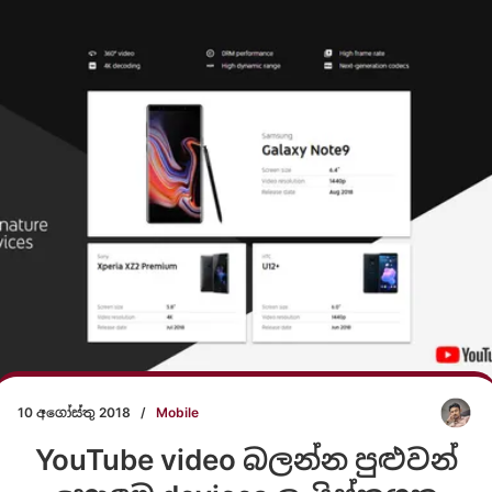
10 අගෝස්තු 2018
/
Mobile
YouTube video බලන්න පුළුවන්