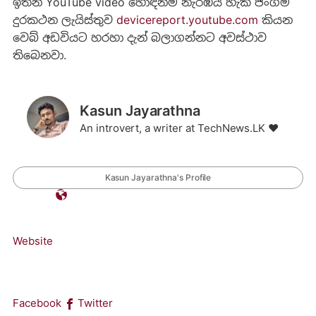
ඉතින් YouTube video හොඳින්ම නැරඹිය හැකි ජංගම
දුරකථන ලැයිස්තුව
devicereport.youtube.com
කියන
වෙබ් අඩවියට හරහා දැන් බලාගන්නට අවස්ථාව
තිබෙනවා.
Kasun Jayarathna
An introvert, a writer at TechNews.LK ❤️
Kasun Jayarathna's Profile
Website
Facebook
Twitter