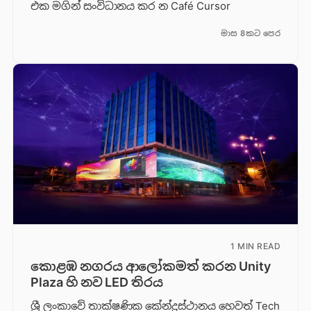
එක මගින් සංවිධානය කර න Café Cursor
මාස 8කට පෙර
1 MIN READ
කොළඹ නගරය ආලෝකමත් කරන Unity
Plaza හි නව LED තිරය
ශ්‍රී ලංකාවේ තාක්ෂණික කේන්ද්‍රස්ථානය හෙවත් Tech