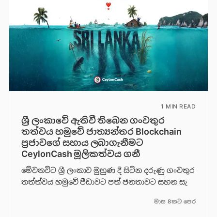
1 MIN READ
ශ්‍රී ලංකාවේ ඇතිවී තිබෙන ගංවතුර
තත්වය හමුවේ ජාත්‍යන්තර Blockchain
ප්‍රජාවගේ සහාය ලබාගැනීමට
CeylonCash මූලිකත්වය ග​නී
මේවනවිට ශ්‍රී ලංකාව මුහුණ දී සිටින දරුණු ගංවතුර
තත්ත්වය හමුවේ පීඩාවට පත් ජනතාවට සහන සැ
මාස 8කට පෙර