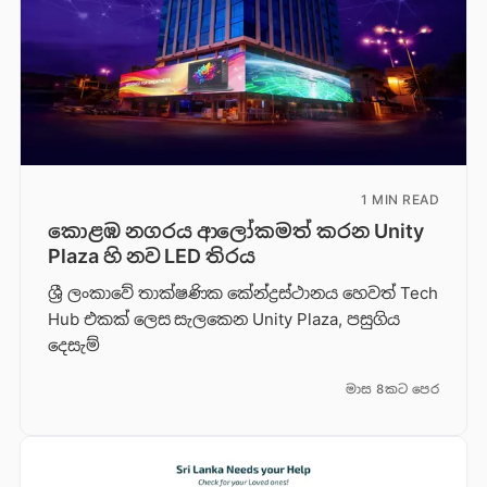
1 MIN READ
කොළඹ නගරය ආලෝකමත් කරන Unity
Plaza හි නව LED තිරය
ශ්‍රී ලංකාවේ තාක්ෂණික කේන්ද්‍රස්ථානය හෙවත් Tech
Hub එකක් ලෙස සැලකෙන Unity Plaza, පසුගිය
දෙසැම්
මාස 8කට පෙර