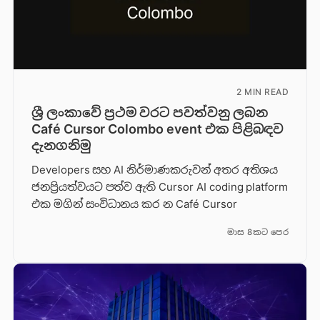
2 MIN READ
ශ්‍රී ලංකාවේ ප්‍රථම වරට පවත්වනු ලබන
Café Cursor Colombo event එක පිළිබඳව
දැනගනිමු
Developers සහ AI නිර්මාණකරුවන් අතර අතිශය
ජනප්‍රියත්වයට පත්ව ඇති Cursor AI coding platform
එක මගින් සංවිධානය කර න Café Cursor
මාස 8කට පෙර