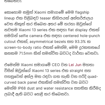
තිබෙනවා.
කොහොම නමුත් Xiaomi සමාගමේ මෙම flagship
lineup එක පිළිබඳව teaser කිහිපයක් අන්තර්ජාලය
වෙත නිකුත් කර තිබෙන අතර මේ හරහා ඔවුන්ගේ
නවතම Xiaomi 13 series එක සඳහා flat display එකක්
සමගින් selfie camera එක සඳහා centered hole-punch
cutout එකක්, asymmetrical bezels සහ 93.3% ක
screen-to-body ratio එකක් මෙන්ම, මෙම දුරකතනයේ
ඝනකම 71.5mm කින් සමන්විත බවටද වාර්තා වෙනවා.
එමෙන්ම Xiaomi සමාගමේ CEO වන
Lei Jun
මහතා
විසින් ඔවුන්ගේ Xiaomi 13 series එක straight සහ
පහසුවෙන් අත්ල මත රඳවා ගත හැකි වන පරිදි quad-
curved back panel එකකින් සමන්විත වන බවට
මෙන්ම IP68 dust and water resistance සහතික කිරීමද
ලබාදී ඇති බවට හෙළි කර තිබෙනවා.