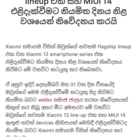
lineup එක සහ MIUI 14
එළිදැක්වීමට නියමිත දිනය නිළ
වශයෙන් නිවේදනය කරයි
Xiaomi සමාගම විසින් ඔවුන්ගේ නවතම flagship lineup
එක වන Xiaomi 13 smartphone series එක
එළිදැක්වීමට නියමිත දිනය නිළ වශයෙන් නිවේදනය
කිරීමට මේ වනවිට කටයුතු කර තිබෙනවා.
ඒ අනුව ඉදිරි දෙසැම්බර් මස 01 වන දින චීනයේදි
ඔවුන්ගේ මෙම එළීදැක්වීමේ කටයුතු සිදු කිරිමට
නියමිත බවට
weibo සමාජ ජාලය
හරහා නිවේදනයක්
නිකුත් කර තිබූ අතර මීට අමතරව මේ වනවිට
ඔවුන්ගේ නවතම Xiaomi 13 line-up එක සහ MIUI 14
ඇතුළු තවත් devices කිහිපයක් මෙහිදී එළිදැක්වීමටද
නියමිත බවට Xiaomi සමාගම විසින් නිවේදනය කර