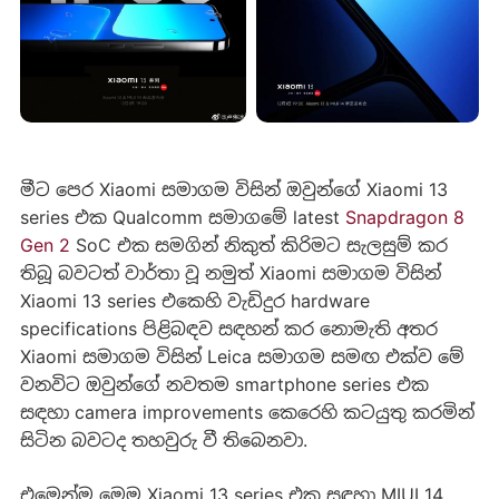
මීට පෙර Xiaomi සමාගම විසින් ඔවුන්ගේ Xiaomi 13
series එක Qualcomm සමාගමේ latest
Snapdragon 8
Gen 2
SoC එක සමගින් නිකුත් කිරිමට සැලසුම් කර
තිබූ බවටත් වාර්තා වූ නමුත් Xiaomi සමාගම විසින්
Xiaomi 13 series එකෙහි වැඩිදුර hardware
specifications පිළිබඳව සඳහන් කර නොමැති අතර
Xiaomi සමාගම විසින් Leica සමාගම සමඟ එක්ව මේ
වනවිට ඔවුන්ගේ නවතම smartphone series එක
සඳහා camera improvements කෙරෙහි කටයුතු කරමින්
සිටින බවටද තහවුරු වී තිබෙනවා.
එමෙන්ම මෙම Xiaomi 13 series එක සඳහා MIUI 14