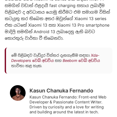
සමගින් වඩාත් ඵළදායී fast charging සහාය ලබාදීම
පිළිබඳව ද අවධානය යොමු කිරීමට එම සමාගම විසින්
කටයුතු කර තිබෙන අතර ඔවුන්ගේ Xiaomi 13 series
එක යටතේ Xiaomi 13 සහ Xiaomi 13 Pro smartphone
මාදිලි සමඟින් Android 13 ලබාදෙනු ඇති බවට
තොරතුරු වාර්තා වී තිබෙනවා.
මේ පිළිබඳව වැඩිදුර විස්තර දැනගැනීම සඳහා
Xda-
Developers වෙබ් අඩවිය
සහ
Beebom වෙබ් අඩවිය
භාවිතා කළ හැක.
Kasun Chanuka Fernando
Kasun Chanuka Fernando: Front-end Web
Developer & Passionate Content Writer.
Driven by curiosity and a love for writing
and building around the latest in tech.