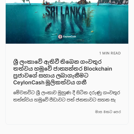
1 MIN READ
ශ්‍රී ලංකාවේ ඇතිවී තිබෙන ගංවතුර
තත්වය හමුවේ ජාත්‍යන්තර Blockchain
ප්‍රජාවගේ සහාය ලබාගැනීමට
CeylonCash මූලිකත්වය ග​නී
මේවනවිට ශ්‍රී ලංකාව මුහුණ දී සිටින දරුණු ගංවතුර
තත්ත්වය හමුවේ පීඩාවට පත් ජනතාවට සහන සැ
මාස 8කට පෙර