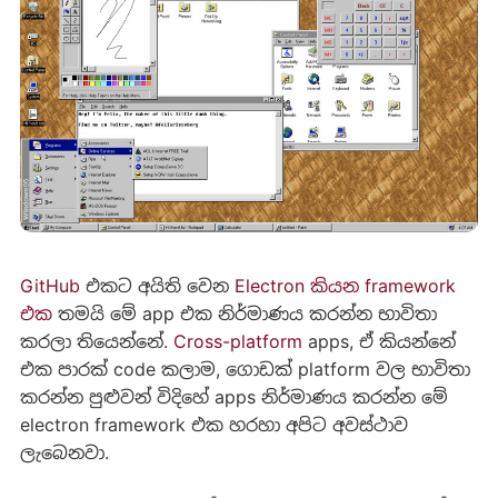
GitHub
එකට අයිති වෙන
Electron කියන framework
එක
තමයි මේ app එක නිර්මාණය කරන්න භාවිතා
කරලා තියෙන්නේ.
Cross-platform
apps, ඒ කියන්නේ
එක පාරක් code කලාම, ගොඩක් platform වල භාවිතා
කරන්න පුළුවන් විදිහේ apps නිර්මාණය කරන්න මේ
electron framework එක හරහා අපිට අවස්ථාව
ලැබෙනවා.