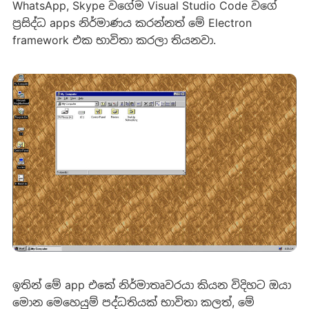
WhatsApp, Skype වගේම Visual Studio Code වගේ
ප්‍රසිද්ධ apps නිර්මාණය කරන්නත් මේ Electron
framework එක භාවිතා කරලා තියනවා.
ඉතින් මේ app එකේ නිර්මාතෘවරයා කියන විදිහට ඔයා
මොන මෙහෙයුම් පද්ධතියක් භාවිතා කලත්, මේ