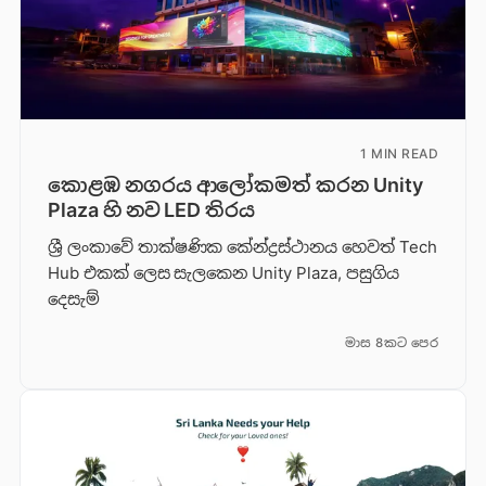
1 MIN READ
කොළඹ නගරය ආලෝකමත් කරන Unity
Plaza හි නව LED තිරය
ශ්‍රී ලංකාවේ තාක්ෂණික කේන්ද්‍රස්ථානය හෙවත් Tech
Hub එකක් ලෙස සැලකෙන Unity Plaza, පසුගිය
දෙසැම්
මාස 8කට පෙර