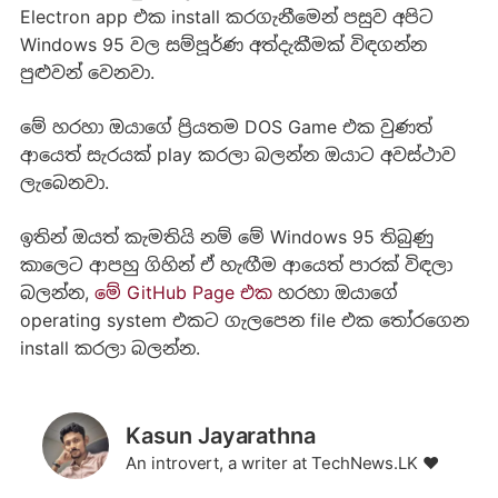
Electron app එක install කරගැනීමෙන් පසුව අපිට
Windows 95 වල සම්පූර්ණ අත්දැකීමක් විඳගන්න
පුළුවන් වෙනවා.
මේ හරහා ඔයාගේ ප්‍රියතම DOS Game එක වුණත්
ආයෙත් සැරයක් play කරලා බලන්න ඔයාට අවස්ථාව
ලැබෙනවා.
ඉතින් ඔයත් කැමතියි නම් මේ Windows 95 තිබුණු
කාලෙට ආපහු ගිහින් ඒ හැඟීම ආයෙත් පාරක් විඳලා
බලන්න,
මේ GitHub Page එක
හරහා ඔයාගේ
operating system එකට ගැලපෙන file එක තෝරගෙන
install කරලා බලන්න.
Kasun Jayarathna
An introvert, a writer at TechNews.LK ❤️