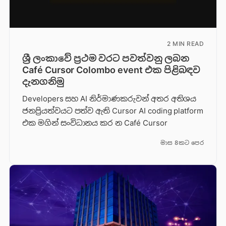
2 MIN READ
ශ්‍රී ලංකාවේ ප්‍රථම වරට පවත්වනු ලබන
Café Cursor Colombo event එක පිළිබඳව
දැනගනිමු
Developers සහ AI නිර්මාණකරුවන් අතර අතිශය
ජනප්‍රියත්වයට පත්ව ඇති Cursor AI coding platform
එක මගින් සංවිධානය කර න Café Cursor
මාස 8කට පෙර