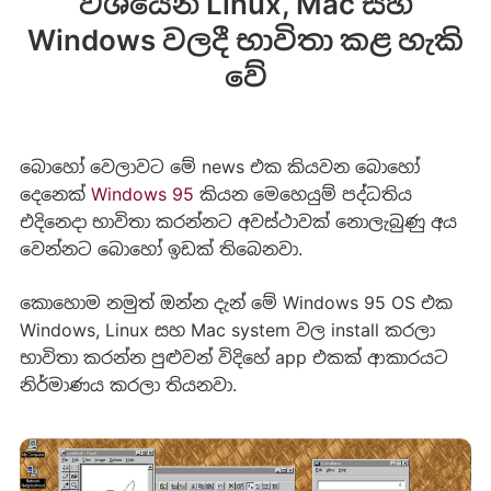
වශයෙන් Linux, Mac සහ
Windows වලදී භාවිතා කළ හැකි
වේ
බොහෝ වෙලාවට මේ news එක කියවන බොහෝ
දෙනෙක්
Windows 95
කියන මෙහෙයුම් පද්ධතිය
එදිනෙදා භාවිතා කරන්නට අවස්ථාවක් නොලැබුණු අය
වෙන්නට බොහෝ ඉඩක් තිබෙනවා.
කොහොම නමුත් ඔන්න දැන් මේ Windows 95 OS එක
Windows, Linux සහ Mac system වල install කරලා
භාවිතා කරන්න පුළුවන් විදිහේ app එකක් ආකාරයට
නිර්මාණය කරලා තියනවා.