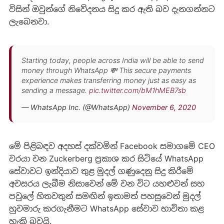
විසින් ඔවුන්ගේ නිවේදනය සිදු කර ඇති බව දැනගන්නට
ලැබෙනවා.
Starting today, people across India will be able to send
money through WhatsApp 💸 This secure payments
experience makes transferring money just as easy as
sending a message.
pic.twitter.com/bM1hMEB7sb
— WhatsApp Inc. (@WhatsApp)
November 6, 2020
මේ පිළිබඳව අදහස් දක්වමින් Facebook සමාගමේ CEO
වරයා වන Zuckerberg ප්‍රකාශ කර සිටියේ WhatsApp
සේවාවට ඉන්දියාව තුළ මුදල් ගණුදෙනු සිදු කිරීමේ
අවසරය ලැබීම නිසාවෙන් මේ වන විට යහළුවන් සහ
පවුලේ හිතවතුන් සමඟින් ඉතාමත් පහසුවෙන් මුදල්
හුවමාරු කරගැනීමට WhatsApp සේවාව භාවිතා කළ
හැකි බවයි.