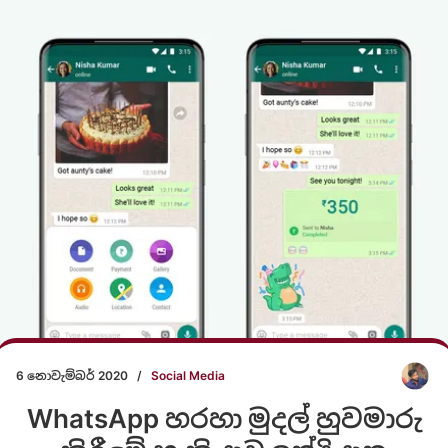
6 නොවැම්බර් 2020
/
Social Media
WhatsApp හරහා මුදල් හුවමාරු