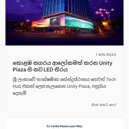
1 MIN READ
කොළඹ නගරය ආලෝකමත් කරන Unity
Plaza හි නව LED තිරය
ශ්‍රී ලංකාවේ තාක්ෂණික කේන්ද්‍රස්ථානය හෙවත් Tech
Hub එකක් ලෙස සැලකෙන Unity Plaza, පසුගිය
දෙසැම්
මාස 8කට පෙර