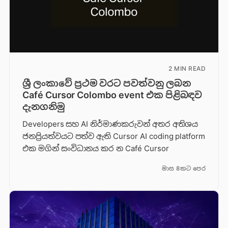
2 MIN READ
ශ්‍රී ලංකාවේ ප්‍රථම වරට පවත්වනු ලබන
Café Cursor Colombo event එක පිළිබඳව
දැනගනිමු
Developers සහ AI නිර්මාණකරුවන් අතර අතිශය
ජනප්‍රියත්වයට පත්ව ඇති Cursor AI coding platform
එක මගින් සංවිධානය කර න Café Cursor
මාස 8කට පෙර