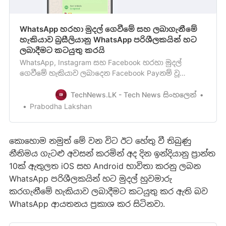
WhatsApp හරහා මුදල් ගෙවීමේ සහ ලබාගැනීමේ
හැකියාව බ්‍රසීලියානු WhatsApp පරිශීලකයින් හට
ලබාදීමට කටයුතු කරයි
WhatsApp, Instagram සහ Facebook හරහා මුදල්
ගෙවීමේ හැකියාව ලබාදෙන Facebook Payනම් වූ
‍සේවාවක් එළිදැක්වීමට Facebook සමාගම සූදානමින්
සිටින බව පසුගිය වසරේනොවැම්බර් මස අපි ඔබව
TechNews.LK - Tech News සිංහලෙන්
දැනුවත් කළා මතක ඇති. WhatsApp, Instagram සහ
Prabodha Lakshan
Facebook හරහා මුදල් ගෙවීමට Facebook Pay නමින්
අලුත්සේවාවක් හඳුන්වාදීමට සූදානම් වෙ…
කොහොම නමුත් මේ වන විට ඊට හේතු වී තිබුණු
නීතිමය ගැටළු අවසන් කරමින් අද දින ඉන්දියානු ප්‍රාන්ත
10ක් ඇතුලත iOS සහ Android භාවිතා කරනු ලබන
WhatsApp පරිශීලකයින් හට මුදල් හුවමාරු
කරගැනීමේ හැකියාව ලබාදීමට කටයුතු කර ඇති බව
WhatsApp ආයතනය ප්‍රකාශ කර සිටිනවා.