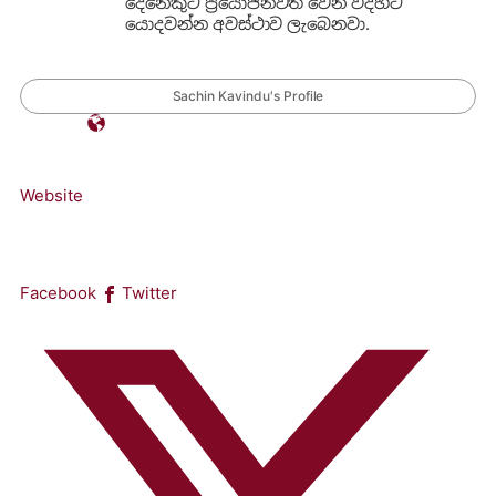
දෙනෙකුට ප්‍රයෝජනවත් වෙන විදිහට
යොදවන්න අවස්ථාව ලැබෙනවා.
Sachin Kavindu's Profile
Website
Facebook
Twitter