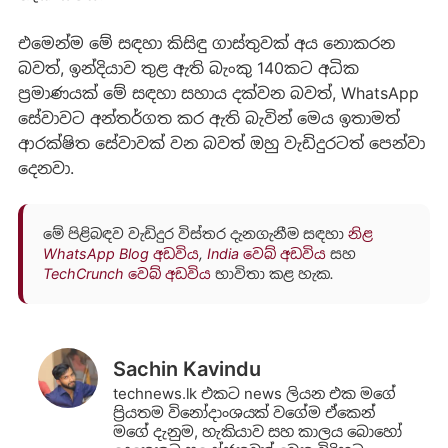
එමෙන්ම මේ සඳහා කිසිඳු ගාස්තුවක් අය නොකරන
බවත්, ඉන්දියාව තුළ ඇති බැංකු 140කට අධික
ප්‍රමාණයක් මේ සඳහා සහාය දක්වන බවත්, WhatsApp
සේවාවට අන්තර්ගත කර ඇති බැවින් මෙය ඉතාමත්
ආරක්ෂිත සේවාවක් වන බවත් ඔහු වැඩිදුරටත් පෙන්වා
දෙනවා.
මේ පිළිබඳව වැඩිදුර විස්තර දැනගැනීම සඳහා
නිළ
WhatsApp Blog අඩවිය
,
India වෙබ් අඩවිය
සහ
TechCrunch වෙබ් අඩවිය
භාවිතා කළ හැක.
Sachin Kavindu
technews.lk එකට news ලියන එක මගේ
ප්‍රියතම විනෝදාංශයක් වගේම ඒකෙන්
මගේ දැනුම, හැකියාව සහ කාලය බොහෝ