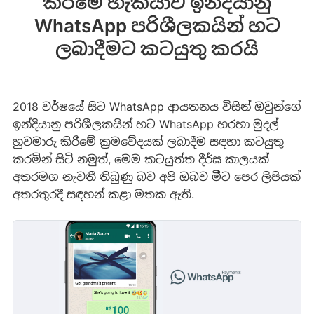
කිරීමේ හැකියාව ඉන්දියානු
WhatsApp පරිශීලකයින් හට
ලබාදීමට කටයුතු කරයි
2018 වර්ෂයේ සිට WhatsApp ආයතනය විසින් ඔවුන්ගේ
ඉන්දියානු පරිශීලකයින් හට WhatsApp හරහා මුදල්
හුවමාරු කිරීමේ ක්‍රමවේදයක් ලබාදීම සඳහා කටයුතු
කරමින් සිටි නමුත්, මෙම කටයුත්ත දීර්ඝ කාලයක්
අතරමග නැවතී තිබුණු බව අපි ඔබව මීට පෙර ලිපියක්
අතරතුරදී සඳහන් කළා මතක ඇති.