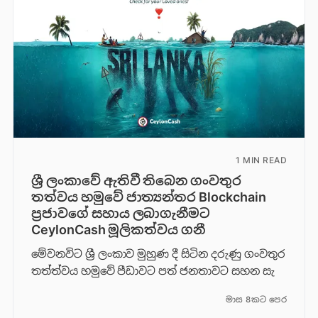
1 MIN READ
ශ්‍රී ලංකාවේ ඇතිවී තිබෙන ගංවතුර
තත්වය හමුවේ ජාත්‍යන්තර Blockchain
ප්‍රජාවගේ සහාය ලබාගැනීමට
CeylonCash මූලිකත්වය ග​නී
මේවනවිට ශ්‍රී ලංකාව මුහුණ දී සිටින දරුණු ගංවතුර
තත්ත්වය හමුවේ පීඩාවට පත් ජනතාවට සහන සැ
මාස 8කට පෙර