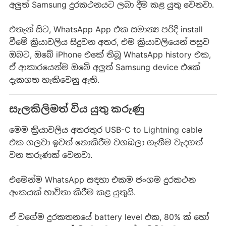
අලුත් Samsung දුරකථනයට ලබා දීම කළ යුතු වෙනවා.
එතැන් සිට, WhatsApp App එක සමාන්‍ය පරිදි install
වීමේ ක්‍රියාවලිය සිදුවන අතර, එම ක්‍රියාවලියෙන් පසුව
ඔබට, ඔබේ iPhone එකේ තිබූ WhatsApp history එක,
ඒ ආකාරයෙන්ම ඔබේ අලුත් Samsung device එකේ
දැකගත හැකිවෙනු ඇති.
සැලකිලිමත් විය යුතු කරුණු
මෙම ක්‍රියාවලිය අතරතුර USB-C to Lightning cable
එක ගලවා ඉවත් නොකිරීම වගබලා ගැනීම වැදගත්
වන කරුණක් වෙනවා.
එමෙන්ම WhatsApp සඳහා එකම ජංගම දුරකථන
අංකයක් භාවිතා කිරීම කළ යුතුයි.
ඒ වගේම දුරකතනයේ battery level එක, 80% ක් හෝ