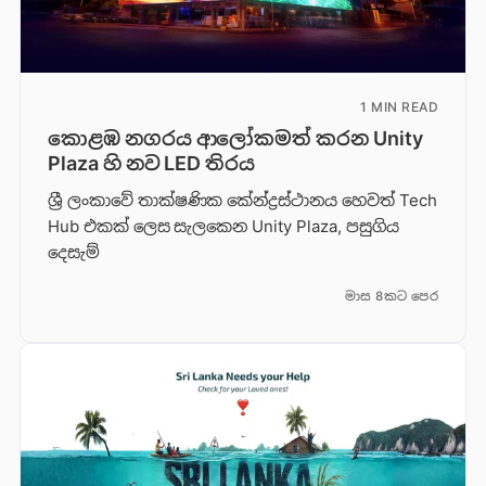
1 MIN READ
කොළඹ නගරය ආලෝකමත් කරන Unity
Plaza හි නව LED තිරය
ශ්‍රී ලංකාවේ තාක්ෂණික කේන්ද්‍රස්ථානය හෙවත් Tech
Hub එකක් ලෙස සැලකෙන Unity Plaza, පසුගිය
දෙසැම්
මාස 8කට පෙර