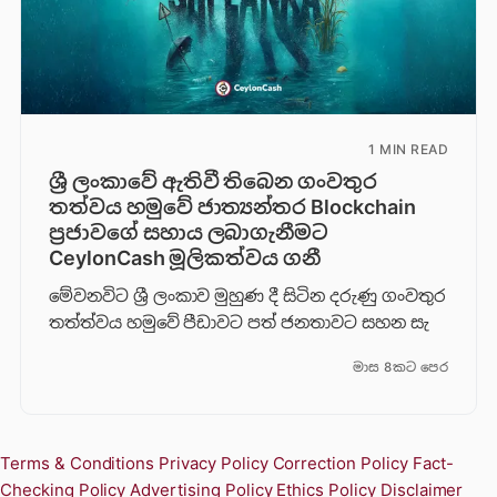
1 MIN READ
ශ්‍රී ලංකාවේ ඇතිවී තිබෙන ගංවතුර
තත්වය හමුවේ ජාත්‍යන්තර Blockchain
ප්‍රජාවගේ සහාය ලබාගැනීමට
CeylonCash මූලිකත්වය ග​නී
මේවනවිට ශ්‍රී ලංකාව මුහුණ දී සිටින දරුණු ගංවතුර
තත්ත්වය හමුවේ පීඩාවට පත් ජනතාවට සහන සැ
මාස 8කට පෙර
Terms & Conditions
Privacy Policy
Correction Policy
Fact-
Checking Policy
Advertising Policy
Ethics Policy
Disclaimer