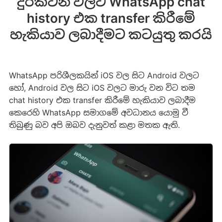
දුරකථන වලට WhatsApp chat
history එක transfer කිරීමේ
හැකියාව ලබාදීමට කටයුතු කරයි
WhatsApp පරිශීලකයින් iOS වල සිට Android වලට
හෝ, Android වල සිට iOS වලට මාරු වන විට තම
chat history එක transfer කිරීමේ හැකියාව ලබාදීම
කෙරෙහි WhatsApp සමාගමේ අවධානය යොමු වී
තිබුණු බව අපි ඔබව දැනුවත් කළා මතක ඇති.