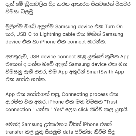
දැන් මේ ක්‍රියාවලිය සිදු කරන ආකාරය පියවරෙන් පියවර
විමසා බලමු.
මුලින්ම ඔබේ අලූත්ම Samsung device එක Turn On
කර, USB-C to Lightning cable එක මඟින් Samsung
device එක හා iPhone එක connect කරන්න.
අනතුරුව, USB device connect කළ යුත්තේ කුමන App
එකෙන් ද යන්න ඔබේ අලුත් Samsung device එක මත
විමසනු ඇති අතර, එම App අතුරින් SmartSwith App
එක තෝරා ගන්න.
App එක තෝරාගත් පසු, Connecting process එක
ආරම්භ වන අතර, iPhone එක මත විමසන "Trust
connection " යන්න " Yes" ලෙස click කිරීම කල යුතුයි.
මෙහිදී Samsung දුරකථනය විසින් iPhone එකේ
transfer කළ යුතු සියලුම data පරික්ෂා කිරීම සිදු