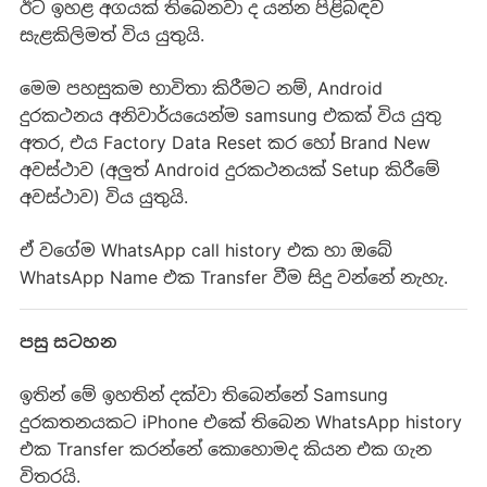
ඊට ඉහළ අගයක් තිබෙනවා ද යන්න පිළිබඳව
සැළකිලිමත් විය යුතුයි.
මෙම පහසුකම භාවිතා කිරීමට නම්, Android
දුරකථනය අනිවාර්යයෙන්ම samsung එකක් විය යුතු
අතර, එය Factory Data Reset කර හෝ Brand New
අවස්ථාව (අලුත් Android දුරකථනයක් Setup කිරීමේ
අවස්ථාව) විය යුතුයි.
ඒ වගේම WhatsApp call history එක හා ඔබේ
WhatsApp Name එක Transfer වීම සිදු වන්නේ නැහැ.
පසු සටහන
ඉතින් මේ ඉහතින් දක්වා තිබෙන්නේ Samsung
දුරකතනයකට iPhone එකේ තිබෙන WhatsApp history
එක Transfer කරන්නේ කොහොමද කියන එක ගැන
විතරයි.