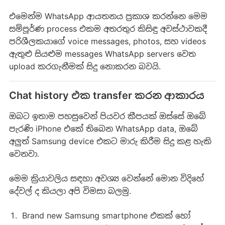
එමෙන්ම WhatsApp ආයතනය ප්‍රකාශ කරන්නෙ මෙම
සම්පූර්ණ process එකම අතරතුර කිසිඳු අවස්ථාවකදී
පරිශීලකයාගේ voice messages, photos, සහ videos
ඇතුළු සියළුම messages WhatsApp servers වෙත
upload කරගැනීමක් සිදු නොකරන බවයි.
Chat history එක transfer කරන ආකාරය
ඔබට ඉතාම පහසුවෙන් පියවර කීපයක් ඔස්සේ ඔබේ
පැරණි iPhone එකේ තිබෙන WhatsApp data, ඔබේ
අලුත් Samsung device එකට මාරු කිරීම සිදු කළ හැකි
වෙනවා.
මෙම ක්‍රියාවලිය සඳහා අවශ්‍ය වෙන්නේ මොන විදිහේ
දේවල් ද කියලා අපි විමසා බලමු.
Brand new Samsung smartphone එකක් හෝ