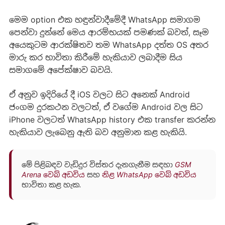
මෙම option එක හඳුන්වාදීමේදී WhatsApp සමාගම
පෙන්වා දුන්නේ මෙය ආරම්භයක් පමණක් බවත්, සෑම
අයෙකුටම ආරක්ෂිතව තම WhatsApp දත්ත OS අතර
මාරු කර භාවිතා කිරීමේ හැකියාව ලබාදීම සිය
සමාගමේ අපේක්ෂාව බවයි.
ඒ අනුව ඉදිරියේ දී iOS වලට සිට අනෙක් Android
ජංගම දුරකථන වලටත්, ඒ වගේම Android වල සිට
iPhone වලටත් WhatsApp history එක transfer කරන්න
හැකියාව ලැබෙනු ඇති බව අනුමාන කළ හැකියි.
මේ පිළිබඳව වැඩිදුර විස්තර දැනගැනීම සඳහා
GSM
Arena වෙබ් අඩවිය
සහ
නිළ WhatsApp වෙබ් අඩවිය
භාවිතා කළ හැක.