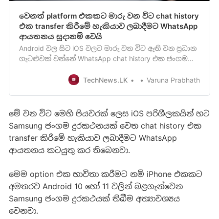
වෙනත් platform එකකට මාරු වන විට chat history
එක transfer කිරීමේ හැකියාව ලබාදීමට WhatsApp
ආයතනය සූදානම් වෙයි
Android වල සිට iOS වලට මාරු වන විට ඇති වන ප්‍රධාන
ගැටළුවක් වන්නේ WhatsApp chat history එක ජංගම
දුරකථන දෙක අතර sync කරගැනීමට හැකියාවක්
නොලැබීමයි. මෙයට හේතුව වන්
TechNews.LK
Varuna Prabhath
මේ වන විට මෙහි පියවරක් ලෙස iOS පරිශීලකයින් හට
Samsung ජංගම දුරකථනයක් වෙත chat history එක
transfer කිරීමේ හැකියාව ලබාදීමට WhatsApp
ආයතනය කටයුතු කර තිබෙනවා.
මෙම option එක භාවිතා කරීමට නම් iPhone එකකට
අමතරව Android 10 හෝ 11 වලින් බළගැන්වෙන
Samsung ජංගම දුරකථයක් තිබීම අත්‍යාවශ්‍යය
වෙනවා.