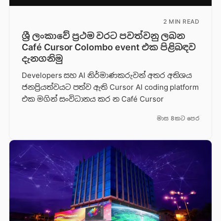
2 MIN READ
ශ්‍රී ලංකාවේ ප්‍රථම වරට පවත්වනු ලබන
Café Cursor Colombo event එක පිළිබඳව
දැනගනිමු
Developers සහ AI නිර්මාණකරුවන් අතර අතිශය
ජනප්‍රියත්වයට පත්ව ඇති Cursor AI coding platform
එක මගින් සංවිධානය කර න Café Cursor
මාස 8කට පෙර