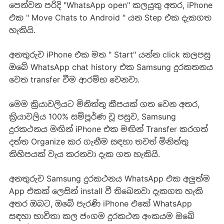
පෙන්වන පරිදි "WhatsApp open" කලයුතු අතර, iPhone
එක " Move Chats to Android " යන Step එක දැකගත
හැකියි.
අනතුරුව iPhone එක මත " Start" යන්න click කලපසු
ඔබේ WhatsApp chat history එක Samsung දුරකතනය
වෙත transfer වීම ආරම්භ වෙනවා.
මෙම ක්‍රියාවලියට මිනිත්තු කීපයක් ගත වෙන අතර,
ක්‍රියාවලිය 100% සම්පූර්ණ වූ පසුව, Samsung
දුරකථනය මඟින් iPhone එක මඟින් Transfer කරගත්
දත්ත Organize කර ගැනීම සඳහා තවත් මිනිත්තු
කිහිපයක් වැය කරනවා දැක ගත හැකියි.
අනතුරුව Samsung දුරකථනය WhatsApp එක අලුත්ම
App එකක් ලෙසින් install වී තිබෙනවා දැකගත හැකි
අතර ඔබට, ඔබේ පැරණි iPhone එකේ WhatsApp
සඳහා භාවිතා කල ජංගම දුරකථන අංකයම ඔබේ