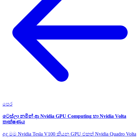
පෙර
ටෙස්ලා නමින් ආ Nvidia GPU Computing හා Nvidia Volta
තාක්ෂණය
අද මම Nvidia Tesla V100 කියන GPU එකත් Nvidia Quadro Volta