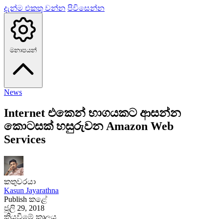
දැන්ම එකතු වන්න
පිවිසෙන්න
මනාපයන්
News
Internet එකෙන් භාගයකට ආසන්න
කොටසක් හසුරුවන Amazon Web
Services
කතුවරයා
Kasun Jayarathna
Publish කළේ
ජූලි 29, 2018
කියවීමේ කාලය