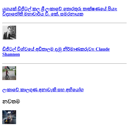
යුගයක් ඩිජිටල් කල ශ්‍රී ලංකාවේ තොරතුරු තාක්ෂණයේ පියා:
විද්‍යාජෝති මහාචාර්ය වී. කේ. සමරනායක
ඩිජිටල් විශ්වයේ අඩිතාලම දැමු නිර්මාණකරුවා: Claude
Shannon
ලංකාවේ කාලගුණ අනාවැකි සහ අභියෝග
නවතම