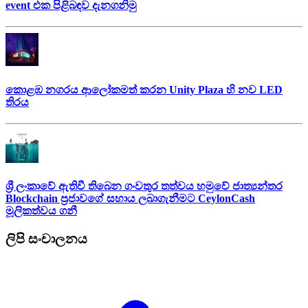
event එක පිළිබඳව දැනගනිමු
කොළඹ නගරය ආලෝකමත් කරන Unity Plaza හි නව LED
තිරය
ශ්‍රී ලංකාවේ ඇතිවී තිබෙන ගංවතුර තත්වය හමුවේ ජාත්‍යන්තර
Blockchain ප්‍රජාවගේ සහාය ලබාගැනීමට CeylonCash
මූලිකත්වය ග​නී
ලිපි සංචාලනය