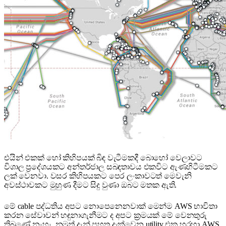
එයින් එකක් හෝ කිහිපයක් බිඳ වැටීමකදී බොහෝ වෙලාවට
විශාල ප්‍රදේශයකට අන්තර්ජාල සබඳතාවය එකවිට ඇණහිටීමකට
ලක් වෙනවා. වසර කිහිපයකට පෙර ලංකාවටත් මෙවැනි
අවස්ථාවකට මුහුණ දීමට සිදු වුණා ඔබට මතක ඇති.
මේ cable පද්ධතිය අපට නොපෙනෙනවාක් මෙන්ම AWS භාවිතා
කරන සේවාවන් හඳුනාගැනීමට ද අපට ක්‍රමයක් මේ වෙනතුරු
තිබුණේ නැහැ. නමුත් දැන් පහත දැක්වෙන utility එක හරහා AWS