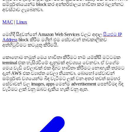
සම්පූර්ණයෙන්ම block කර අන්තර්ජාලය භාවිතා කර බලන්නට
අවස්ථාව ලැබෙනවා.
MAC
|
Linux
මෙහිදී සිදුවන්නේ Amazon Web Services වලට අදාල
සියළුම IP
Address
block කිරීම මගින් එම සේවාවන් තාවකාලිකව
අත්හිටුවීමට කටයුතු කිරීමයි.
කොහොම නමුත් මෙය භාවිතා කිරීමට නම් යම්කිසි මට්ටමක
terminal එක හැසිරවීමේ දැනුමක් අවශ්‍යය වෙනවා. ඒ වගේම
මෙය වැඩි වේලාවක් එක දිගට භාවිතා කිරීමට නොහැකි තරමට
දැන් AWS එක ව්‍යාප්ත වෙලා තියනවා. බොහෝ සේවාවන්
සම්පූර්ණ වශයෙන්ම බිඳ වැටීමට ලක් වන අතර තවත් සමහර
සේවාවන් වල images, apps මෙන්ම advertisement පෙන්වීමද බිඳ
වැටීමට ලක් වනු ඔබට දැකිය හැකි වනු ඇත.