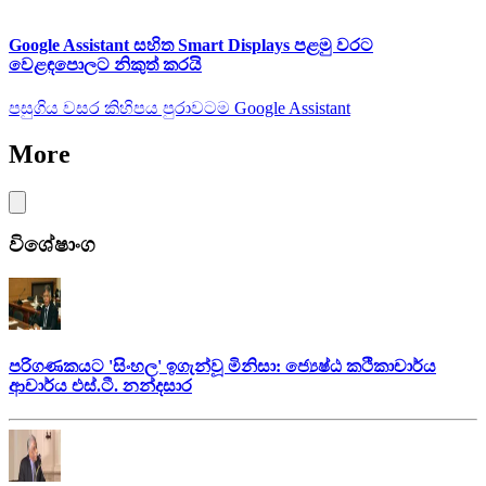
Google Assistant සහිත Smart Displays පළමු වරට
වෙළඳපොලට නිකුත් කරයි
පසුගිය වසර කිහිපය පුරාවටම Google Assistant
More
විශේෂාංග
පරිගණකයට 'සිංහල' ඉගැන්වූ මිනිසා: ජ්‍යෙෂ්ඨ කථිකාචාර්ය
ආචාර්ය එස්.ටී. නන්දසාර