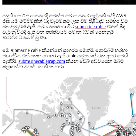
පසුගිය මාර්තු මාසයේදී මෙන්ම මේ මාසයේ මුල් සතියේදී AWS
එක යම් මට්ටමකින් බිඳ වැටීමකට ලක් වීම පිළිබඳව සමහර විට
ඔබ දැනුවත් ඇති. මෙය බොහො විට
submarine cable
එකක් බිඳ
වැටුනු විටදී ඇති වන තත්ත්වයට සමාන බවක් පෙන්නුම්
කරන්නට සමත් වුණා.
මේ submarine cable කියන්නේ සාගරය මෙන්ම ගොඩබිම හරහා
මහාද්වීප එකිනෙක යා කර ඇති cable සමූහයක් වන අතර මෙහි
පැතිරීම
submarinecablemap.com
කියන වෙබ් අඩවියෙන් ඔබට
බලාගන්න අවස්ථාව තිබෙනවා.