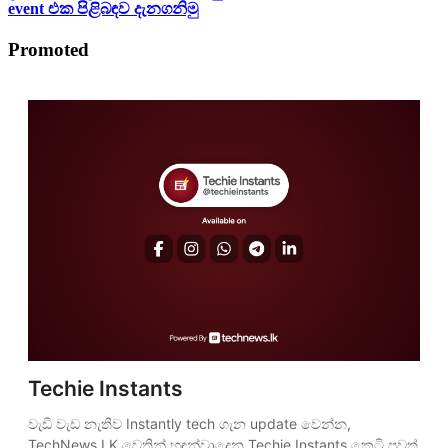
event එක පිළිබඳව දැනගනිමු
Promoted
Techie Instants
වැඩි වැඩ නැතිව Instantly tech ගැන update වෙන්න, 
TechNews.LK වෙතින් හඳුන්වාදෙන Techie Instants කෙටි පුවත් 