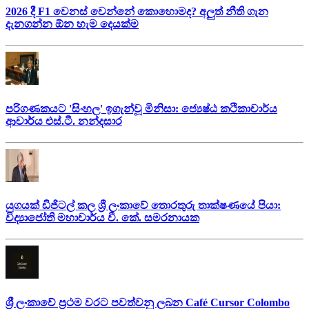
2026 දී F1 වෙනස් වෙන්නේ කොහොමද? අලුත් නීති ගැන
දැනගන්න ඕන හැම දෙයක්ම
පරිගණකයට 'සිංහල' ඉගැන්වූ මිනිසා: ජ්‍යෙෂ්ඨ කථිකාචාර්ය
ආචාර්ය එස්.ටී. නන්දසාර
යුගයක් ඩිජිටල් කල ශ්‍රී ලංකාවේ තොරතුරු තාක්ෂණයේ පියා:
විද්‍යාජෝති මහාචාර්ය වී. කේ. සමරනායක
ශ්‍රී ලංකාවේ ප්‍රථම වරට පවත්වනු ලබන Café Cursor Colombo