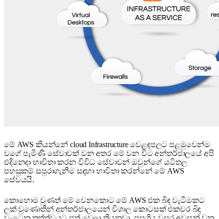
මේ AWS කියන්නේ cloud Infrastructure වෙළඳපලට පළමුවෙන්ම
වගේ පැමිණි සේවාවක් වන අතර මේ වන විට අන්තර්ජාලයේ අපි
එදිනෙදා භාවිතා කරන විවිධ සේවාවන් ඔවුන්ගේ යටිතල
පහසුකම් සපුරාගැනීම සඳහා භාවිතා කරන්නේ මේ AWS
සේවයයි.
කොහොම වුණත් මේ වෙනකොට මේ AWS එක බිඳ වැටීමකට
ලක් වුණොතින් අන්තර්ජාලයෙන් විශාල කොටසක් එකවර බිඳ
වැටෙන තත්ත්වයට පත් වෙලා තියනවා. පසුගිය වසර අවසන් වන