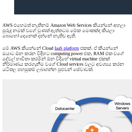
AWS එහෙමත් නැතිනම් Amazon Web Services කියන්නේ අහලා
පුරුදු නමක් වගේ වුණත් ඇත්තටම මේක මොකක්ද කියලා
බොහෝ දෙනෙක් දන්නේ නැතිව ඇති.
මේ AWS කියන්නේ Cloud
IaaS platform
එකක්. ඒ කියන්නේ
ඔයාට ඕන කරන විදිහට computing power එක, RAM එක වගේ
දේවල් භාවිතා කරමින් ඕන විදිහේ virtual machine එකක්
නිර්මාණය කරගැනීම වගේ Cloud services වලට අවශ්‍යය කරන
යටිතල පහසුකම් ලබාගන්න පුළුවන් සේවාවක්.