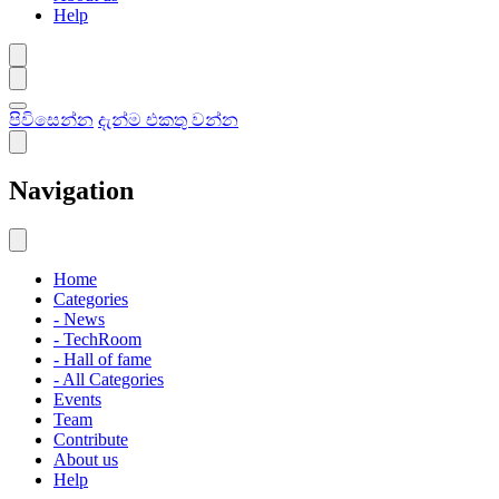
Help
පිවිසෙන්න
දැන්ම එකතු වන්න
Navigation
Home
Categories
- News
- TechRoom
- Hall of fame
- All Categories
Events
Team
Contribute
About us
Help