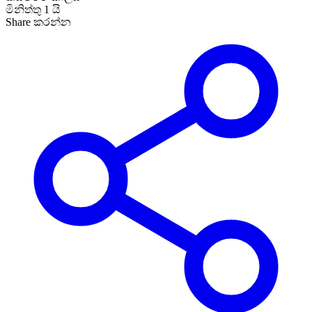
මිනිත්තු 1 යි
Share කරන්න