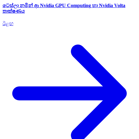
ටෙස්ලා නමින් ආ Nvidia GPU Computing හා Nvidia Volta
තාක්ෂණය
ඊළඟ