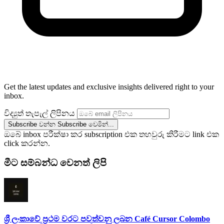
Get the latest updates and exclusive insights delivered right to your
inbox.
විද්‍යුත් තැපැල් ලිපිනය
Subscribe වන්න
Subscribe වෙමින්...
ඔබේ inbox පරීක්ෂා කර subscription එක තහවුරු කිරීමට link එක
click කරන්න.
මීට සම්බන්ධ වෙනත් ලිපි
ශ්‍රී ලංකාවේ ප්‍රථම වරට පවත්වනු ලබන Café Cursor Colombo