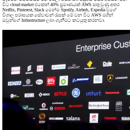
විට cloud market එකෙන් 40% ප්‍රමාණයක් AWS සතු වුණු අතර
Netflix, Pinterest, Slack මෙන්ම Spotify, Airbnb, Expedia වගේ
විශාල පරාසයක සේවාවන් රැසක් මේ වන විට AWS මගින්
ඔවුන්ගේ Infrastructure ලබා ගැනීමට කටයුතු කරනවා.