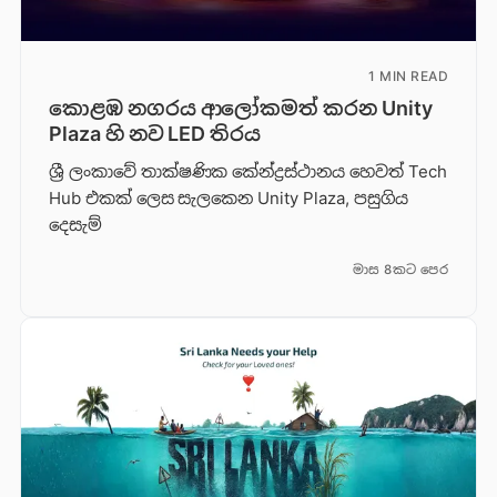
1 MIN READ
කොළඹ නගරය ආලෝකමත් කරන Unity
Plaza හි නව LED තිරය
ශ්‍රී ලංකාවේ තාක්ෂණික කේන්ද්‍රස්ථානය හෙවත් Tech
Hub එකක් ලෙස සැලකෙන Unity Plaza, පසුගිය
දෙසැම්
මාස 8කට පෙර