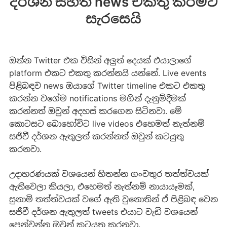
දර්ශන සහිත news එකතු කිරීමට
සැරසෙයි
ඔන්න Twitter එක විසින් අලුත් දෙයක් එයාලාගේ
platform එකට එකතු කරන්නයි යන්නේ. Live events
පිළිබඳව news ඔයාගේ Twitter timeline එකට එකතු
කරන්න වගේම notifications මගින් දැනුම්දීමක්
කරන්නත් ඔවුන් අදහස් කරගෙන සිටිනවා. මේ
කොටසට බොහෝවිට live videos එහෙමත් නැත්නම්
සජීවී දර්ශන ඇතුලත් කරන්නත් ඔවුන් කටයුතු
කරනවා.
උදාහරණයක් වශයෙන් හිතන්න ගංවතුර තත්ත්වයක්
ඇතිවෙලා කියලා, එහෙමත් නැත්නම් නායායෑමක්,
සුනාමි තත්ත්වයක් වගේ ඇති වුනොතින් ඒ පිළිබඳ වෙන
සජීවී දර්ශන ඇතුලත් tweets එයාට වැඩි වශයෙන්
පෙන්වන්න ඔවුන් කටයුතු කරනවා.