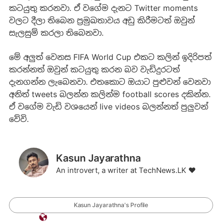
කටයුතු කරනවා. ඒ වගේම දැනට Twitter moments
වලට දීලා තිබෙන ප්‍රමුඛතාවය අඩු කිරීමටත් ඔවුන්
සැලසුම් කරලා තිබෙනවා.
මේ අලුත් වෙනස FIFA World Cup එකට කලින් ඉදිරිපත්
කරන්නත් ඔවුන් කටයුතු කරන බව වැඩිදුරටත්
දැනගන්න ලැබෙනවා. එතකොට ඔයාට පුළුවන් වෙනවා
අනිත් tweets බලන්න කලින්ම football scores දකින්න.
ඒ වගේම වැඩි වශයෙන් live videos බලන්නත් පුලුවන්
වේවි.
Kasun Jayarathna
An introvert, a writer at TechNews.LK ❤️
Kasun Jayarathna's Profile