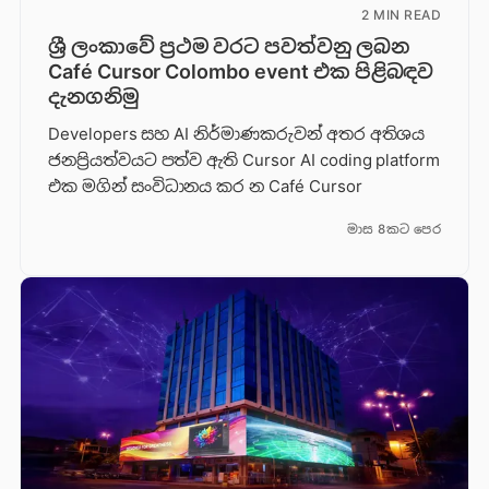
2 MIN READ
ශ්‍රී ලංකාවේ ප්‍රථම වරට පවත්වනු ලබන
Café Cursor Colombo event එක පිළිබඳව
දැනගනිමු
Developers සහ AI නිර්මාණකරුවන් අතර අතිශය
ජනප්‍රියත්වයට පත්ව ඇති Cursor AI coding platform
එක මගින් සංවිධානය කර න Café Cursor
මාස 8කට පෙර