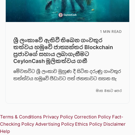
1 MIN READ
ශ්‍රී ලංකාවේ ඇතිවී තිබෙන ගංවතුර
තත්වය හමුවේ ජාත්‍යන්තර Blockchain
ප්‍රජාවගේ සහාය ලබාගැනීමට
CeylonCash මූලිකත්වය ග​නී
මේවනවිට ශ්‍රී ලංකාව මුහුණ දී සිටින දරුණු ගංවතුර
තත්ත්වය හමුවේ පීඩාවට පත් ජනතාවට සහන සැ
මාස 8කට පෙර
Terms & Conditions
Privacy Policy
Correction Policy
Fact-
Checking Policy
Advertising Policy
Ethics Policy
Disclaimer
Help