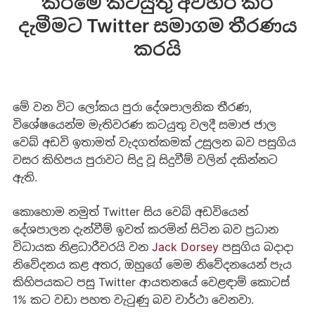
කිරීමේ කටයුතු අවහිර කර
දැමීමට Twitter සමාගම තීරණය
කරයි
මේ වන විට ලෝකය පුරා දේශපාලනික තීරණ,
විශේෂයෙන්ම මැතිවරණ කටයුතු වලදී සමාජ ජාල
වෙබ් අඩවි ඉතාමත් වැදගත්කමක් උසුලන බව පසුගිය
වසර කිහිපය පුරාවට සිදු වූ සිදුවීම් වලින් දකින්නට
ඇති.
කොහොම නමුත් Twitter සිය වෙබ් අඩවියෙන්
දේශපාලන දැන්වීම් ඉවත් කරමින් සිටින බව ප්‍රධාන
විධායක නිළධාරීවරයි වන
Jack Dorsey
පසුගිය බදාදා
නිවේදනය කළ අතර, ඔහුගේ මෙම නිවේදනයෙන් පැය
කිහිපයකට පසු Twitter ආයතනයේ වෙළඳාම් කොටස්
1% කට වඩා පහත වැටුණු බව වාර්ථා වෙනවා.