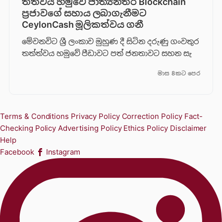
තත්වය හමුවේ ජාත්‍යන්තර Blockchain
ප්‍රජාවගේ සහාය ලබාගැනීමට
CeylonCash මූලිකත්වය ග​නී
මේවනවිට ශ්‍රී ලංකාව මුහුණ දී සිටින දරුණු ගංවතුර
තත්ත්වය හමුවේ පීඩාවට පත් ජනතාවට සහන සැ
මාස 8කට පෙර
Terms & Conditions
Privacy Policy
Correction Policy
Fact-
Checking Policy
Advertising Policy
Ethics Policy
Disclaimer
Help
Facebook
Instagram