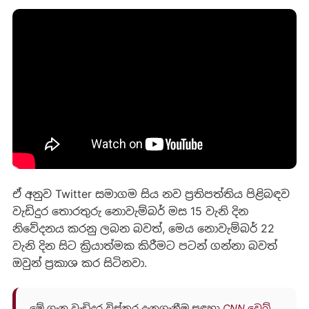
ඒ අනුව Twitter සමාගම සිය නව ප්‍රතිපත්තිය පිළිබඳව
වැඩිදුර තොරතුරු නොවැම්බර් මස 15 වැනි දින
නිවේදනය කරනු ලබන බවත්, මෙය නොවැම්බර් 22
වැනි දින සිට ක්‍රියාත්මක කිරීමට පටන් ගන්නා බවත්
ඔවුන් ප්‍රකාශ කර සිටිනවා.
මේ ගැන වැඩිදුර විස්තර දැනගැනීම සඳහා
CNN වෙබ්