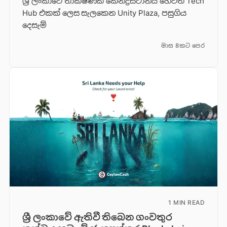
ශ්‍රී ලංකාවේ තාක්ෂණික කේන්ද්‍රස්ථානය හෙවත් Tech
Hub එකක් ලෙස සැලකෙන Unity Plaza, පසුගිය
දෙසැම්
මාස 8කට පෙර
1 MIN READ
ශ්‍රී ලංකාවේ ඇතිවී තිබෙන ගංවතුර