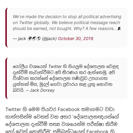
We’ve made the decision to stop all political advertising
on Twitter globally. We believe political message reach
should be earned, not bought. Why? A few reasons…🧵
— jack 🌍🌏🌎 (@jack)
October 30, 2019
ගෝලීය වශයෙන් Twitter හි සියලුම දේශපාලන වෙළඳ
දැන්වීම් නැවැත්වීමට අපි තීරණය කර ඇත්තෙමු. අපි
විශ්වාස කරන්නේ දේශපාලන පණිවුඩ උපයාගත
යුත්තක් මිස, මුදල් ගෙවා ප්‍රචාරය කළ යුතු නොවන
බවයි. ~ Jack Dorsey
Twitter හි මෙම පියවර Facebook සමාගමට වඩා
හාත්පසින්ම වෙනස් වන අතර 'දේශපාලනඥයන්ගේ
දේශපාලන දැන්වීම් සත්‍ය වශයෙන්ම පරීක්ෂා කිරීම
හෝ ඉවත් නොකිරීම' සම්බන්ධයෙන් Facebook හි