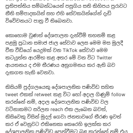
ප්‍රතිපත්තිය සම්බන්ධයෙන් පසුගිය සති කිහිපය පුරාවට
නීති සම්පාදකයින් සහ එහි සේවකයින්ගේන් දැඩි
විවේචනයට පාත්‍ර වී තිබෙනවා.
කොහොම වුණත් දේශපාලන දැන්වීම් තහනම් කළ
පළමු ප්‍රධාන සමාජ ජාල සේවාව ලෙස මෙම මස මුලදී
චීන වීඩියෝ යෙදුමක් වන TikTok සේවාව මෙම
කටයුත්ත ආරම්භ කළ අතර මේ වන විට Twitter
ආයතනය ද එම තීරණය අනුගමනය කර ඇති බව
දැකගත හැකි වෙනවා.
කිසියම් පුද්ගලයෙකු දේශපාලනික පණිවිඩ සහිත
tweet එකක් retweet කළ විට හෝ අදාල ගිණුම් follow
කරන්නේ නම්, අදාල දේශපාලනික පණිවිඩ වල
වටිනාකමට සරිලන reach එක ලැබෙන බවත්,
කිසිවෙකු විසින් මුදල් ගෙවා ජනතාවගේ තීරණ ඉවත්
කර ඒ වෙනුවට එකිනෙකා කෙරෙහි ඉලක්ක කර
දේශපාලනික පණිවිඩ පෙන්වීමට බළ කරන්නේ නම් එය