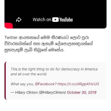
Twitter ආයතනයේ මෙම තීරණයට ලොව පුරා
විචාරකයින්ගේ සහ ඇතැම් දේශපාලනඥයන්ගේ
සුභපැතුම් ලැබි තිබුනේ මෙසේය.
This is the right thing to do for democracy in America
and all over the world.
What say you,
@Facebook
?
https://t.co/dRgipKHzUG
— Hillary Clinton (@HillaryClinton)
October 30, 2019