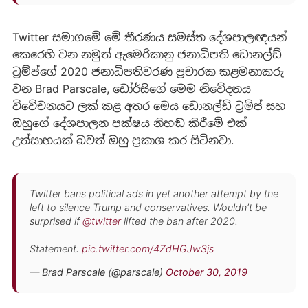
Twitter සමාගමේ මේ තීරණය සමස්ත දේශපාලඥයන්
කෙරෙහි වන නමුත් ඇමෙරිකානු ජනාධිපති ඩොනල්ඩ්
ට්‍රම්ප්ගේ 2020 ජනාධිපතිවරණ ප්‍රචාරක කළමනාකරු
වන Brad Parscale, ඩෝර්සිගේ මෙම නිවේදනය
විවේචනයට ලක් කළ අතර මෙය ඩොනල්ඩ් ට්‍රම්ප් සහ
ඔහුගේ දේශපාලන පක්ෂය නිහඬ කිරීමේ එක්
උත්සාහයක් බවත් ඔහු ප්‍රකාශ කර සිටිනවා.
Twitter bans political ads in yet another attempt by the
left to silence Trump and conservatives. Wouldn’t be
surprised if
@twitter
lifted the ban after 2020.
Statement:
pic.twitter.com/4ZdHGJw3js
— Brad Parscale (@parscale)
October 30, 2019