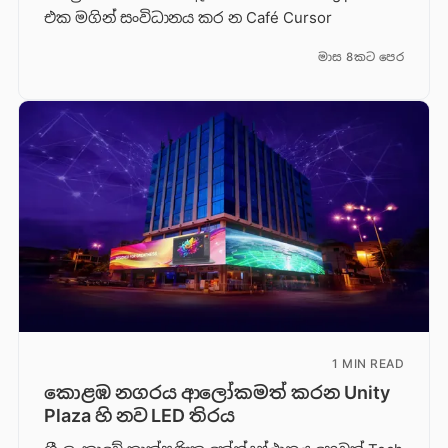
එක මගින් සංවිධානය කර න Café Cursor
මාස 8කට පෙර
1 MIN READ
කොළඹ නගරය ආලෝකමත් කරන Unity
Plaza හි නව LED තිරය