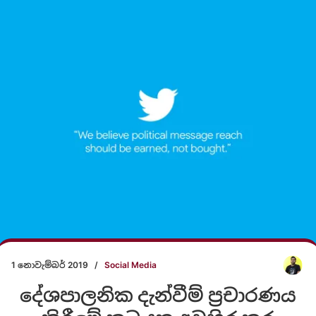
1 නොවැම්බර් 2019
/
Social Media
දේශපාලනික දැන්වීම් ප්‍රචාරණය