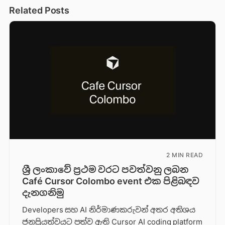
Related Posts
2 MIN READ
ශ්‍රී ලංකාවේ ප්‍රථම වරට පවත්වනු ලබන
Café Cursor Colombo event එක පිළිබඳව
දැනගනිමු
Developers සහ AI නිර්මාණකරුවන් අතර අතිශය
ජනප්‍රියත්වයට පත්ව ඇති Cursor AI coding platform