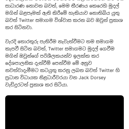
සාධාරණ නොවන බවත්, මෙම තීරණය කෙරෙහි මුදල්
මගින් බළපෑමක් ඇති කිරීමේ හැකියාව නොතිබිය යුතු
බවත් Twitter සමාගම විශ්වාස කරන බව ඔවුන් ප්‍රකාශ
කර සිටිනවා.
වැරදි තොරතුරු පැතිරීම නැවැත්වීමට තම සමාගම
කැපවී සිටින බවත්, Twitter සමාගමට මුදල් ගෙවීම
මගින් ඔවුන්ගේ පරිශීලකයන්ව ඉලක්ක කර
දේශපාලනික දැන්වීම් පෙන්වීම මේ අනුව
නවත්වාදැමීමට කටයුතු කරනු ලබන බවත් Twitter හි
ප්‍රධාන විධායක නිළධාරීවරයා වන Jack Dorsey
වැඩිදුරටත් ප්‍රකාශ කර සිටියා.