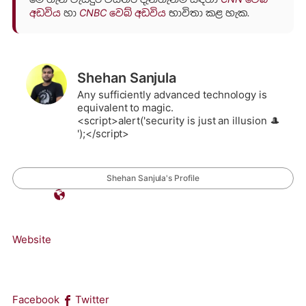
අඩවිය
හා
CNBC වෙබ් අඩවිය
භාවිතා කළ හැක.
Shehan Sanjula
Any sufficiently advanced technology is
equivalent to magic.
<script>alert('security is just an illusion 🎩
');</script>
Shehan Sanjula's Profile
Website
Facebook
Twitter