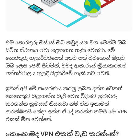
එම තොරතුරු ඔස්සේ ඔබ කවුද යන වග මෙන්ම ඔබ
සිටින ස්ථානය පවා හදුනාගත හැකි වෙනවා. මේ
තොරතුරු හැකර්වරයෙක් අතට පත් වුවහොත් ඔහුට
ඔබ ලෙස පෙනී සිටිමින්, විවිද ආකාරයේ ක්‍රියාකාරකම්
අන්තර්ජාලය තුලදී සිදුකිරීමේ හැකියාව පවතී.
ඉතින් අපි මේ සංසරණය කරනු ලබන දත්ත වෙනත්
කෙනෙකුට බළාගන්න බැරි වෙන විදිහට හුවමාරු
කරගන්න ක්‍රමයක් තියනවා නම් ඒක ඉතාමත්
ආරක්ෂිතයි නේද? අන්න ඒ දේ කරන්න තමයි මේ VPN
එකක් ඕන වෙන්නේ.
කොහොමද VPN එකක් වැඩ කරන්නේ?