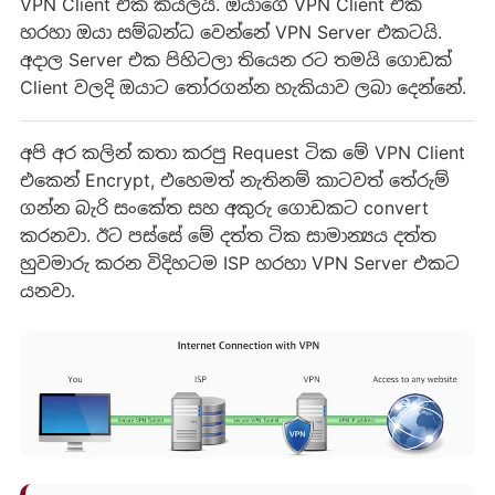
VPN Client එක කියලයි. ඔයාගේ VPN Client එක
හරහා ඔයා සම්බන්ධ වෙන්නේ VPN Server එකටයි.
අදාල Server එක පිහිටලා තියෙන රට තමයි ගොඩක්
Client වලදි ඔයාට තෝරගන්න හැකියාව ලබා දෙන්නේ.
අපි අර කලින් කතා කරපු Request ටික මේ VPN Client
එකෙන් Encrypt, එහෙමත් නැතිනම් කාටවත් තේරුම්
ගන්න බැරි සංකේත සහ අකුරු ගොඩකට convert
කරනවා. ඊට පස්සේ මේ දත්ත ටික සාමාන්‍යය දත්ත
හුවමාරු කරන විදිහටම ISP හරහා VPN Server එකට
යනවා.