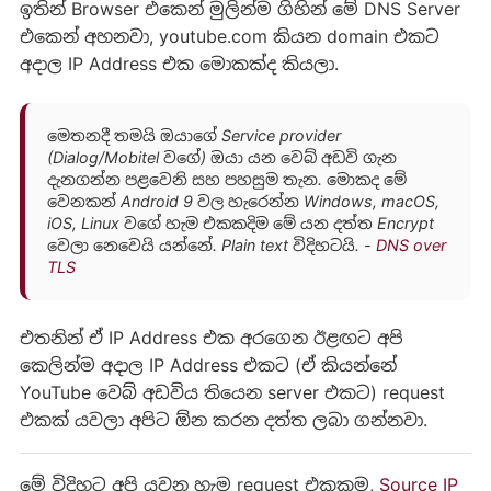
ඉතින් Browser එකෙන් මුලින්ම ගිහින් මේ DNS Server
එකෙන් අහනවා, youtube.com කියන domain එකට
අදාල IP Address එක මොකක්ද කියලා.
මෙතනදී තමයි ඔයාගේ Service provider
(Dialog/Mobitel වගේ) ඔයා යන වෙබ් අඩවි ගැන
දැනගන්න පළවෙනි සහ පහසුම තැන. මොකද මේ
වෙනකන් Android 9 වල හැරෙන්න Windows, macOS,
iOS, Linux වගේ හැම එකකදිම මේ යන දත්ත Encrypt
වෙලා නෙවෙයි යන්නේ. Plain text විදිහටයි. -
DNS over
TLS
එතනින් ඒ IP Address එක අරගෙන ඊළඟට අපි
කෙලින්ම අදාල IP Address එකට (ඒ කියන්නේ
YouTube වෙබ් අඩවිය තියෙන server එකට) request
එකක් යවලා අපිට ඕන කරන දත්ත ලබා ගන්නවා.
මේ විදිහට අපි යවන හැම request එකකම,
Source IP