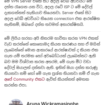
මේ VPN Server එකේ සිට අදාල වෙබ් අඩවියට මේ
දත්ත රැගෙන යන විට, අදාල රටේ ISP ට මේ දේවල්
දැකගන්නත් හැකියාව තියෙනවා. Server එකේ සිට
අදාල වෙබ් අඩවියට තියෙන connection එක ආරක්ෂිත
නැතිනම්, ඔබගේ දත්ත තවමත් අනාරක්ෂිතයි.
මේ ලිපිය හරහා අපි නිතරම භාවිතා කරන VPN එකක්
වැඩ කරන්නේ කොහොමද කියන කාරණය සහ ඒ මගින්
ලැබෙන්නේ මොන ආකාරයේ ආරක්ෂාවක් ද කියන එක
ගැන යම් තරමක හෝ අවබෝධයක් ලැබෙන්නට ඇති
බව මම විශ්වාස කරන අතරම, මේ ගැන මීට වඩා
දේවල් ඔයාලත් දන්නවා ඇති. ඉතින් ඔයා දන්න කරුණු
තියනවා නම් හෝ මේ ගැන ප්‍රශ්න තියනවා නම් ඒ ගැන
අපේ Community එකට
ඇවිත් කියන්නත් අමතක
කරන්න එපා.
Aruna Wickramasinghe