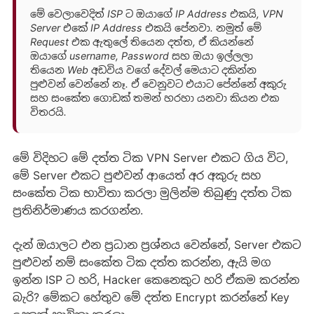
මේ වෙලාවෙදිත් ISP ට ඔයාගේ IP Address එකයි, VPN
Server එකේ IP Address එකයි පේනවා. නමුත් මේ
Request එක ඇතුලේ තියෙන දත්ත, ඒ කියන්නේ
ඔයාගේ username, Password සහ ඔයා ඉල්ලලා
තියෙන Web අඩවිය වගේ දේවල් මෙයාට දකින්න
පුළුවන් වෙන්නේ නෑ. ඒ වෙනුවට එයාට පේන්නේ අකුරු
සහ සංකේත ගොඩක් තමන් හරහා යනවා කියන එක
විතරයි.
මේ විදිහට මේ දත්ත ටික VPN Server එකට ගිය විට,
මේ Server එකට පුළුවන් ආයෙත් අර අකුරු සහ
සංකේත ටික භාවිතා කරලා මුලින්ම තිබුණු දත්ත ටික
ප්‍රතිනිර්මාණය කරගන්න.
දැන් ඔයාලට එන ප්‍රධාන ප්‍රශ්නය වෙන්නේ, Server එකට
පුළුවන් නම් සංකේත ටික දත්ත කරන්න, ඇයි මග
ඉන්න ISP ට හරි, Hacker කෙනෙකුට හරි ඒකම කරන්න
බැරි? මේකට හේතුව මේ දත්ත Encrypt කරන්නේ Key