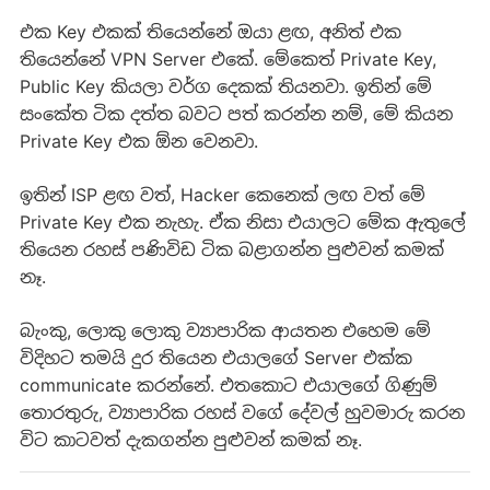
එක Key එකක් තියෙන්නේ ඔයා ළඟ, අනිත් එක
තියෙන්නේ VPN Server එකේ. මේකෙත් Private Key,
Public Key කියලා වර්ග දෙකක් තියනවා. ඉතින් මේ
සංකේත ටික දත්ත බවට පත් කරන්න නම්, මේ කියන
Private Key එක ඕන වෙනවා.
ඉතින් ISP ළඟ වත්, Hacker කෙනෙක් ලඟ වත් මේ
Private Key එක නැහැ. ඒක නිසා එයාලට මේක ඇතුලේ
තියෙන රහස් පණිවිඩ ටික බළාගන්න පුළුවන් කමක්
නෑ.
බැංකු, ලොකු ලොකු ව්‍යාපාරික ආයතන එහෙම මේ
විදිහට තමයි දුර තියෙන එයාලගේ Server එක්ක
communicate කරන්නේ. එතකොට එයාලගේ ගිණුම්
තොරතුරු, ව්‍යාපාරික රහස් වගේ දේවල් හුවමාරු කරන
විට කාටවත් දැකගන්න පුළුවන් කමක් නෑ.