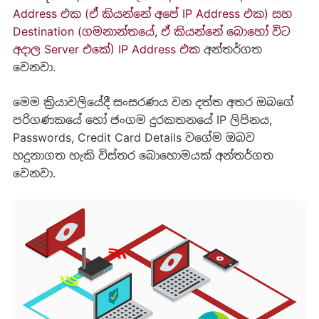
Address එක (ඒ කියන්නේ අපේ IP Address එක) සහ
Destination (ගමනාන්තයේ, ඒ කියන්නේ බොහෝ විට
අදාල Server එකේ) IP Address එක
අන්තර්ගත
වෙනවා.
මෙම ක්‍රියාවලියේදී සංසරණය වන දත්ත අතර ඔබගේ
පරිගණකයේ හෝ ජංගම දුරකතනයේ IP ලිපිනය,
Passwords, Credit Card Details වගේම ඔබව
හදුනාගත හැකි විස්තර බොහොමයක් අන්තර්ගත
වෙනවා.