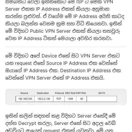
සම්බන්ධ වෙලා ඉන්නකොට මේ ISP ට මේක VPN
Server එකක IP Address එකක් කියලා අනුමාන
කරන්න පුළුවන්. ඒ වගේම මේ IP Address අයිති කාටද
කියලා බලන්න වෙනම ක්‍රම සහ විධි තියෙනවා. ඉතින්
මේ විදිහට Public VPN Server එකක් කියලා තහවුරු
වෙන IP Address ටිකත් මෙයාලා අවහිර කරනවා.
මේ විදිහට අප‍ේ Device එකේ සිට VPN Server එකට
යන request එකේ Source IP Address එක වෙන්නේ
ඔයාගේ IP Address එක. Destination IP Address එක
වෙන්නේ VPN Server එකේ IP Address එකයි.
ඉතින් කලින් සඳහන් කළ විදිහට Server එකේදී මේ
දත්ත Decrypt කරලා, Server එකේ සිට අදාල වෙබ්
අඩවියට ආයෙත් request එකක් යවනවා. මේ යන