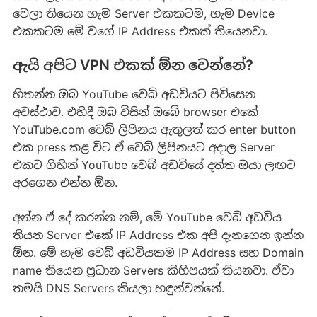
වෙලා තියෙන හැම Server එකකටම, හැම Device
එකකටම මේ වගේ IP Address එකක් තියෙනවා.
ඇයි අපිට VPN එකක් ඕන වෙන්නේ?
හිතන්න ඔබ YouTube වෙබ් අඩවියට පිවිසෙන
අවස්ථාව. එහිදී ඔබ විසින් ඔබේ browser එකේ
YouTube.com වෙබ් ලිපිනය ඇතුලත් කර enter button
එක press කළ විට ඒ වෙබ් ලිපිනයට අදාල Server
එකට ගිහින් YouTube වෙබ් අඩවියේ දත්ත ඔයා ලඟට
අරගෙන එන්න ඕන.
අන්න ඒ දේ කරන්න නම්, මේ YouTube වෙබ් අඩවිය
තියන Server එකේ IP Address එක අපි දැනගෙන ඉන්න
ඕන. මේ හැම වෙබ් අඩවියකම IP Address සහ Domain
name තියෙන ප්‍රධාන Servers කිහිපයක් තියනවා. ඒවා
තමයි DNS Servers කියලා හඳුන්වන්නේ.