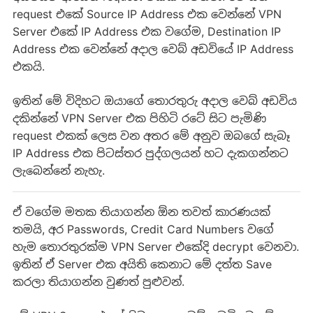
request එකේ Source IP Address එක වෙන්නේ VPN
Server එකේ IP Address එක වගේම, Destination IP
Address එක වෙන්නේ අදාල වෙබ් අඩවියේ IP Address
එකයි.
ඉතින් මේ විදිහට ඔයාගේ තොරතුරු අදාල වෙබ් අඩවිය
දකින්නේ VPN Server එක පිහිටි රටේ සිට පැමිණි
request එකක් ලෙස වන අතර මේ අනුව ඔබගේ සැබෑ
IP Address එක පිටස්තර පුද්ගලයන් හට දැකගන්නට
ලැබෙන්නේ නැහැ.
ඒ වගේම මතක තියාගන්න ඕන තවත් කාරණයක්
තමයි, අර Passwords, Credit Card Numbers වගේ
හැම තොරතුරක්ම VPN Server එකේදි decrypt වෙනවා.
ඉතින් ඒ Server එක අයිති කෙනාට මේ දත්ත Save
කරලා තියාගන්න වුණත් පුළුවන්.