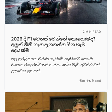
2 MIN READ
2026 දී F1 වෙනස් වෙන්නේ කොහොමද?
අලුත් නීති ගැන දැනගන්න ඕන හැම
දෙයක්ම
පල පුරුද්ද සහ තීරණ ගැනීමේ හැකියාව දෙකම
තියෙන රියදුරන්ට තරඟ ජය ගන්න වැඩි අවස්ථාවක්
උදාවෙන යුගයක්.
මාස 6කට පෙර