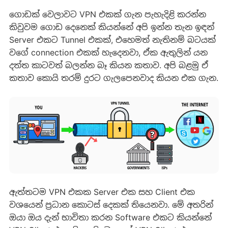
ගොඩක් වෙලාවට VPN එකක් ගැන පැහැදිළි කරන්න
කිවුවම ගොඩ දෙනෙක් කියන්නේ අපි ඉන්න තැන ඉඳන්
Server එකට Tunnel එකක්, එහෙමත් නැතිනම් බටයක්
වගේ connection එකක් හැදෙනවා, ඒක ඇතුලින් යන
දත්ත කාටවත් බලන්න බෑ කියන කතාව. අපි බළමු ඒ
කතාව කොයි තරම් දුරට ගැලපෙනවාද කියන එක ගැන.
ඇත්තටම VPN එකක Server එක සහ Client එක
වශයෙන් ප්‍රධාන කොටස් දෙකක් තියෙනවා. මේ අතරින්
ඔයා ඔය දැන් භාවිතා කරන Software එකට කියන්නේ