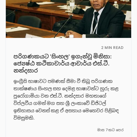
2 MIN READ
පරිගණකයට 'සිංහල' ඉගැන්වූ මිනිසා:
ජ්‍යෙෂ්ඨ කථිකාචාර්ය ආචාර්ය එස්.ටී.
නන්දසාර
ඉංග්‍රීසි භාෂාවට පමණක් සීමා වී තිබූ පරිගණක
තාක්ෂණය සිංහල සහ දෙමළ භාෂාවන්ට හුරු කළ
පුරෝගාමියා වන එස්.ටී. නන්දසාර මහතාගේ
විප්ලවීය ගමන් මග සහ ශ්‍රී ලංකාවේ ඩිජිටල්
ඉතිහාසය වෙනස් කළ ඒ අසහාය මෙහෙවර පිළිබඳ
විමසුමකි.
මාස 7කට පෙර