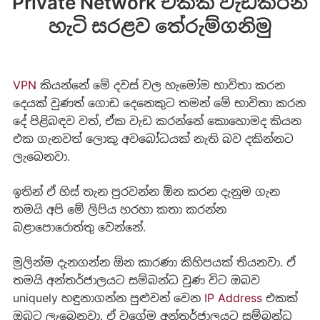
Private Network එකක් වැඩකරන
හැටි සරළව තේරුම්ගනිමු
VPN
කියන්නේ මේ දවස් වල හැමෝම භාවිතා කරන
දෙයක් වුණත් ගොඩ දෙනෙකුට තමන් මේ භාවිතා කරන
දේ පිළිබඳව වත්, ඒක වැඩ කරන්නේ කොහොමද කියන
එක ගැනවත් ලොකු අවබෝධයක් නැති බව දකින්නට
ලැබෙනවා.
ඉතින් ඒ හිස් තැන පුරවන්න ඕන කරන දැනුම ගැන
තමයි අපි මේ ලිපිය හරහා කතා කරන්න
බළාපොරොත්තු වෙන්නේ.
මුලින්ම දැනගන්න ඕන කාරණා කිහිපයක් තියනවා. ඒ
තමයි අන්තර්ජාලයට සම්බන්ධ වුණ විට ඔබව
uniquely හඳුනාගන්න පුළුවන් වෙන
IP Address
එකක්
ඔබට ලැබෙනවා. ඒ වගේම අන්තර්ජාලයට සම්බන්ධ