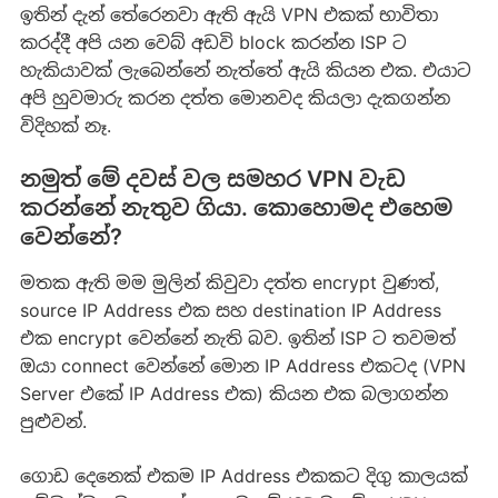
ඉතින් දැන් තේරෙනවා ඇති ඇයි VPN එකක් භාවිතා
කරද්දී අපි යන වෙබ් අඩවි block කරන්න ISP ට
හැකියාවක් ලැබෙන්නේ නැත්තේ ඇයි කියන එක. එයාට
අපි හුවමාරු කරන දත්ත මොනවද කියලා දැකගන්න
විදිහක් නෑ.
නමුත් මේ දවස් වල සමහර VPN වැඩ
කරන්නේ නැතුව ගියා. කොහොමද එහෙම
වෙන්නේ?
මතක ඇති මම මුලින් කිවුවා දත්ත encrypt වුණත්,
source IP Address එක සහ destination IP Address
එක encrypt වෙන්නේ නැති බව. ඉතින් ISP ට තවමත්
ඔයා connect වෙන්නේ මොන IP Address එකටද (VPN
Server එකේ IP Address එක) කියන එක බලාගන්න
පුළුවන්.
ගොඩ දෙනෙක් එකම IP Address එකකට දිගු කාලයක්