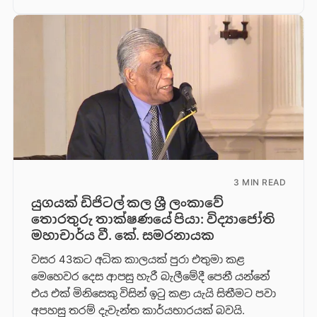
3 MIN READ
යුගයක් ඩිජිටල් කල ශ්‍රී ලංකාවේ
තොරතුරු තාක්ෂණයේ පියා: විද්‍යාජෝති
මහාචාර්ය වී. කේ. සමරනායක
වසර 43කට අධික කාලයක් පුරා එතුමා කළ
මෙහෙවර දෙස ආපසු හැරී බැලීමේදී පෙනී යන්නේ
එය එක් මිනිසෙකු විසින් ඉටු කළා යැයි සිතීමට පවා
අපහසු තරම් දැවැන්ත කාර්යභාරයක් බවයි.