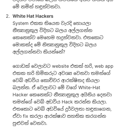
මේ නමින් හඳුන්වනවා.
White Hat Hackers
System එකක තියෙන වැරදි හොයලා
නීත්‍යානුකුල විදිහට බලය අල්ලගන්න
කෙනෙක්ව මෙහෙම හදුන්වනවා. එතකොට
මොකක්ද මේ නිත්‍යානුකුල විදිහට බලය
අල්ලගන්නවා කියන්නේ?
ගොඩක් වෙලාවට website එකක් හරි, web app
එකක හරි හිමිකරුට අවශ්‍ය වෙනවා තමන්ගේ
වෙබ් අඩවිය කොච්චර ආරක්ෂිතද කියලා
බලන්න. ඒ වෙලාවට මේ වගේ White-Hat
Hacker කෙනෙක්ට නීත්‍යානුකුල අයිතිය දෙනවා
තමන්ගේ වෙබ් අඩවිය Hack කරන්න කියලා.
එතකොට වෙබ් අඩවියේ දුර්වලතා හඳුනාගෙන,
ඒවා fix කරලා ආරක්ෂාව සහතික කරගන්න
පුළුවන් වෙනවා.