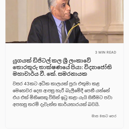
3 MIN READ
යුගයක් ඩිජිටල් කල ශ්‍රී ලංකාවේ
තොරතුරු තාක්ෂණයේ පියා: විද්‍යාජෝති
මහාචාර්ය වී. කේ. සමරනායක
වසර 43කට අධික කාලයක් පුරා එතුමා කළ
මෙහෙවර දෙස ආපසු හැරී බැලීමේදී පෙනී යන්නේ
එය එක් මිනිසෙකු විසින් ඉටු කළා යැයි සිතීමට පවා
අපහසු තරම් දැවැන්ත කාර්යභාරයක් බවයි.
මාස 8කට පෙර