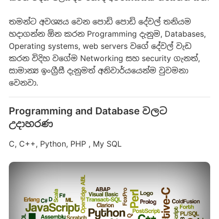
තමන්ට අවශ්‍යය වෙන පොඩි පොඩි දේවල් තනියම
හදාගන්න ඕන කරන Programming දැනුම, Databases,
Operating systems, web servers වගේ දේවල් වැඩ
කරන විදිහ වගේම Networking සහ security ගැනත්,
සාමාන්‍ය ඉංග්‍රීසී දැනුමත් අනිවාර්යයෙන්ම වුවමනා
වෙනවා.
Programming and Database වලට
උදාහරණ
C, C++, Python, PHP , My SQL