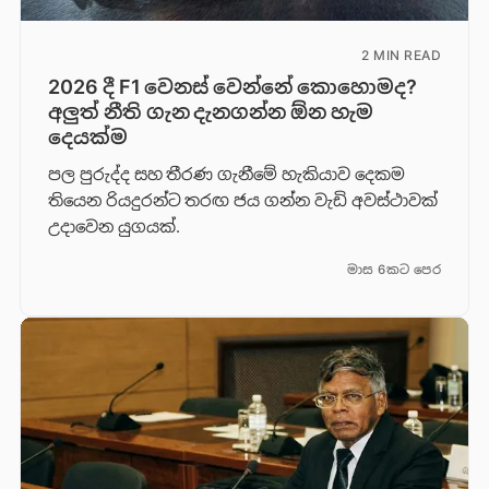
2 MIN READ
2026 දී F1 වෙනස් වෙන්නේ කොහොමද?
අලුත් නීති ගැන දැනගන්න ඕන හැම
දෙයක්ම
පල පුරුද්ද සහ තීරණ ගැනීමේ හැකියාව දෙකම
තියෙන රියදුරන්ට තරඟ ජය ගන්න වැඩි අවස්ථාවක්
උදාවෙන යුගයක්.
මාස 6කට පෙර