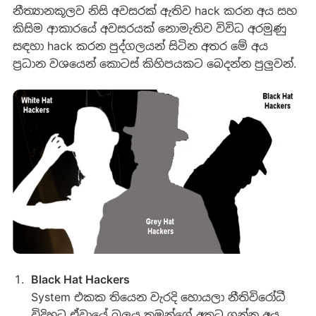
නීත්‍යානකූලව නිසි අවසරක් ඇතිව hack කරන අය සහ
කිසිම ආකාරයේ අවසරයක් නොමැතිව විවිධ අරමුණු
සඳහා hack කරන පුද්ගලයන් සිටින අතර මේ අය
ප්‍රධාන වශයෙන් කොටස් කිහිපයකට බෙදන්න පුලුවන්.
Black Hat Hackers
System එකක තියෙන වැරදි හොයලා නීතිවිරෝධී
විදිහට ඒවායේ බලය තමන්ගේ අතට ගන්න අය