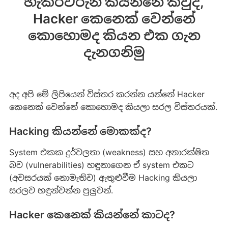
හැකර්වරුන් කියන්නේ කවුද,
Hacker කෙනෙක් වෙන්නේ
කොහොමද කියන එක ගැන
දැනගනිමු
අද අපි මේ ලිපියෙන් විස්තර කරන්න යන්නේ Hacker
කෙනෙක් වෙන්නේ කොහොමද කියලා සරල විස්තරයක්.
Hacking කියන්නේ මොකක්ද?
System එකක දුර්වලතා (weakness) සහ අනාරක්ෂිත
බව (vulnerabilities) හඳුනාගෙන ඒ system එකට
(අවසරයක් නොමැතිව) ඇතුළුවීම Hacking කියලා
සරලව හඳුන්වන්න පුලුවන්.
Hacker කෙනෙක් කියන්නේ කාටද?