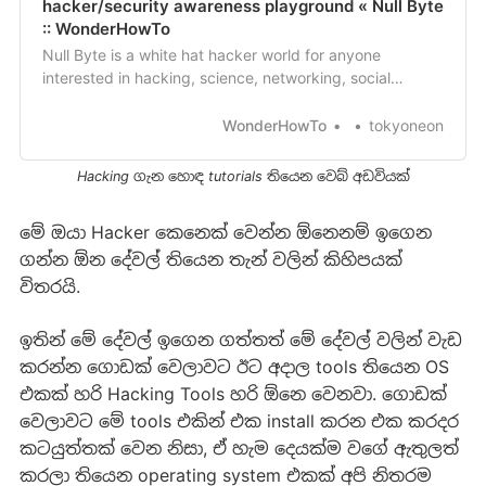
hacker/security awareness playground « Null Byte
:: WonderHowTo
Null Byte is a white hat hacker world for anyone
interested in hacking, science, networking, social
engineering, security, pen-testing, getting root, zero
days, etc.
WonderHowTo
tokyoneon
Hacking ගැන හොඳ tutorials තියෙන වෙබ් අඩවියක්
මේ ඔයා Hacker කෙනෙක් වෙන්න ඕනෙනම් ඉගෙන
ගන්න ඕන දේවල් තියෙන තැන් වලින් කිහිපයක්
විතරයි.
ඉතින් මේ දේවල් ඉගෙන ගත්තත් මේ දේවල් වලින් වැඩ
කරන්න ගොඩක් වෙලාවට ඊට අදාල tools තියෙන OS
එකක් හරි Hacking Tools හරි ඕනෙ වෙනවා. ගොඩක්
වෙලාවට මේ tools එකින් එක install කරන එක කරදර
කටයුත්තක් වෙන නිසා, ඒ හැම දෙයක්ම වගේ ඇතුලත්
කරලා තියෙන operating system එකක් අපි නිතරම