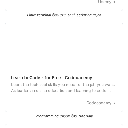
Udemy
Linux terminal එක සහ shell scripting ගැන
Learn to Code - for Free | Codecademy
Learn the technical skills you need for the job you want.
As leaders in online education and learning to code,
we’ve taught over 45 million people using a tested
curriculum and an interactive learning environment.
Codecademy
Start with HTML, CSS, JavaScript, SQL, Python, Data
Science, and more.
Programming සඳහා වන tutorials