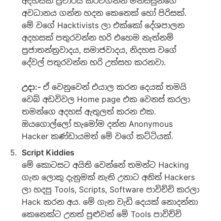
අදහසක් ප්‍රචාරය කරවගන්න මිනිස්සුන්ගේ
අවධානය ගන්න හදන කෙනෙක් හෝ පිරිසක්.
මේ වගේ Hacktivists ලා එක්කෝ දේශපාලන
අදහසක් පතුරවන්න හරි එහෙම නැත්නම්
ප්‍රජාතන්ත්‍රවාදය, සමාජවාදය, නිදහස වගේ
දේවල් පතුරවන්න හරි උත්සහ කරනවා.
උදා:-
ඒ වෙනුවෙන් එයාල කරන දෙයක් තමයි
වෙබ් අඩවිවල Home page එක වෙනස් කරලා
තමන්ගෙ අදහස් ඇතුලත් කරන එක.
ඔයගොල්ලෝ හැමෝම දන්න Anonymous
Hacker කණ්ඩායමත් මේ වගේ කට්ටියක්.
Script Kiddies
මේ කොටසට අයිති වෙන්නේ තමන්ට Hacking
ගැන ලොකු දැනුමක් නැති උනාට අනිත් Hackers
ලා හදපු Tools, Scripts, Software පාවිච්චි කරලා
Hack කරන අය. මේ ගැන වැඩි දෙයක් නොදන්නා
කෙනෙක්ට උනත් පුළුවන් මේ Tools පාවිච්චි