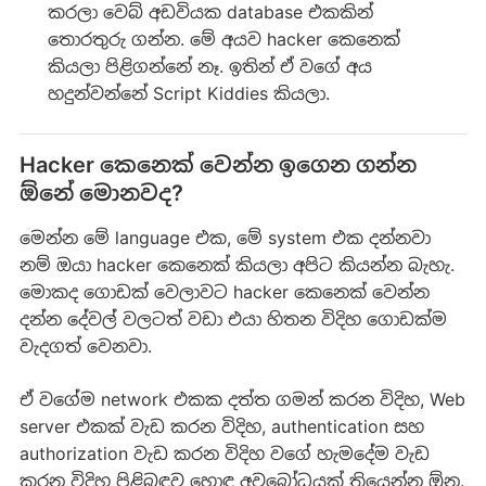
කරලා වෙබ් අඩවියක database එකකින්
තොරතුරු ගන්න. මේ අයව hacker කෙනෙක්
කියලා පිළිගන්නේ නෑ. ඉතින් ඒ වගේ අය
හදුන්වන්නේ Script Kiddies කියලා.
Hacker කෙනෙක් වෙන්න ඉගෙන ගන්න
ඕනේ මොනවද?
මෙන්න මේ language එක, මේ system එක දන්නවා
නම් ඔයා hacker කෙනෙක් කියලා අපිට කියන්න බැහැ.
මොකද ගොඩක් වෙලාවට hacker කෙනෙක් වෙන්න
දන්න දේවල් වලටත් වඩා එයා හිතන විදිහ ගොඩක්ම
වැදගත් වෙනවා.
ඒ වගේම network එකක දත්ත ගමන් කරන විදිහ, Web
server එකක් වැඩ කරන විදිහ, authentication සහ
authorization වැඩ කරන විදිහ වගේ හැමදේම වැඩ
කරන විදිහ පිළිබඳව හොඳ අවබෝධයක් තියෙන්න ඕන.