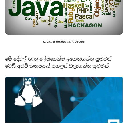
programming languages
මේ දේවල් ගැන ලේසියෙන්ම ඉගෙනගන්න පුළුවන්
වෙබ් අඩවි කිහිපයක් පහළින් බලාගන්න පුළුවන්.