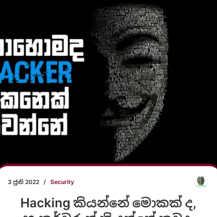
3 ජූනි 2022
/
Security
Hacking කියන්නේ මොකක් ද,