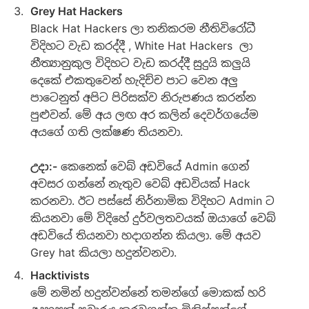
Grey Hat Hackers
Black Hat Hackers ලා තනිකරම නීතිවිරෝධී
විදිහට වැඩ කරද්දී , White Hat Hackers ලා
නීත්‍යානුකුල විදිහට වැඩ කරද්දී සුදුයි කලුයි
දෙකේ එකතුවෙන් හැදිච්ච පාට වෙන අලු
පාටෙනුත් අපිට පිරිසක්ව නිරුපණය කරන්න
පුළුවන්. මේ අය ලඟ අර කලින් දෙවර්ගයේම
අයගේ ගති ලක්ෂණ තියනවා.
උදා:-
කෙනෙක් වෙබ් අඩවියේ Admin ගෙන්
අවසර ගන්නේ නැතුව වෙබ් අඩවියක් Hack
කරනවා. ඊට පස්සේ නිර්නාමික විදිහට Admin ට
කියනවා මේ විදිහේ දුර්වලතවයක් ඔයාගේ වෙබ්
අඩවියේ තියනවා හදාගන්න කියලා. මේ අයව
Grey hat කියලා හදුන්වනවා.
Hacktivists
මේ නමින් හදුන්වන්නේ තමන්ගේ මොකක් හරි