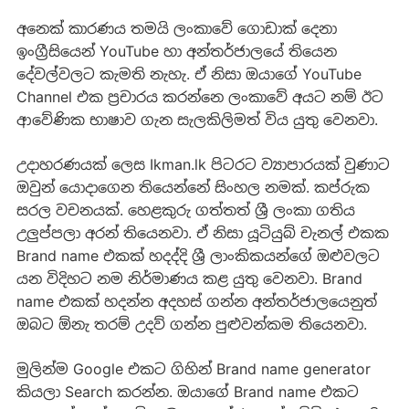
අනෙක් කාරණය තමයි ලංකාවේ ගොඩාක් දෙනා
ඉංග්‍රීසියෙන් YouTube හා අන්තර්ජාලයේ තියෙන
දේවල්වලට කැමති නැහැ. ඒ නිසා ඔයාගේ YouTube
Channel එක ප්‍රචාරය කරන්නෙ ලංකාවේ අයට නම් ඊට
ආවේණික භාෂාව ගැන සැලකිලිමත් විය යුතු වෙනවා.
උදාහරණයක් ලෙස Ikman.lk පිටරට ව්‍යාපාරයක් වුණාට
ඔවුන් යොදාගෙන තියෙන්නේ සිංහල නමක්. කප්රුක
සරල වචනයක්. හෙළකුරු ගත්තත් ශ්‍රී ලංකා ගතිය
උලුප්පලා අරන් තියෙනවා. ඒ නිසා යූටියුබ් චැනල් එකක
Brand name එකක් හදද්දි ශ්‍රී ලාංකිකයන්ගේ ඔළුවලට
යන විදිහට නම නිර්මාණය කළ යුතු වෙනවා. Brand
name එකක් හදන්න අදහස් ගන්න අන්තර්ජාලයෙනුත්
ඔබට ඕනැ තරම් උදව් ගන්න පුළුවන්කම තියෙනවා.
මුලින්ම Google එකට ගිහින් Brand name generator
කියලා Search කරන්න. ඔයාගේ Brand name එකට