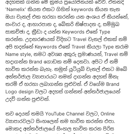
අදහසක් ගන්න මේ ක්‍රමය ප්‍රයෝජනයක් වේවි. එතනදි
'Namelix' කියන එකට ගිහින් keywords කියන තැන
ඔයා චැනල් එක හරහා කරන්න යන අංශය ඒ කියන්නේ,
සංචාර ද, ආහාරපාන ද, බේකරි නිෂ්පාදන ද, සම්මුඛ
සාකච්ඡා ද, ක්‍රීඩා ද යන්න Keywords එකේ Type
කරන්න. උදාහරණයක් විදිහට Travel චැනල් එකක් නම්
අපි හදන්නේ Keywords එකේ Travel කියලා Type කරාම
Name style, නමට අවශ්‍ය අකුරු ප්‍රමාණයන්, Travel නම්
හදාගන්න Brand ගොඩක නම් දෙනවා. අපිට ඒ නම්
භාවිත කරන්න බැහැ. නමුත් යූටියුබ් චැනල් එකට ඔබේ
අන්තර්ජාල ව්‍යාපාරයට නමක් දාගන්න අදහස් ඕනැ
තරම් ඒ හරහා ලබාගන්න පුළුවන්. ඒ වගේම Brand
Logo design වලට අදහස් ගන්නත් අන්තර්ජාලයෙන්
උදව් ගන්න පුළුවන්.
තව දෙයක් තමයි YouTube Channel වලට, Online
ව්‍යාපාරවලට සිංහලෙන් නම භාවිත කරන්න එපා.
මොකද අන්තර්ජාලයේ සිංහල භාවිත කරන පිරිස