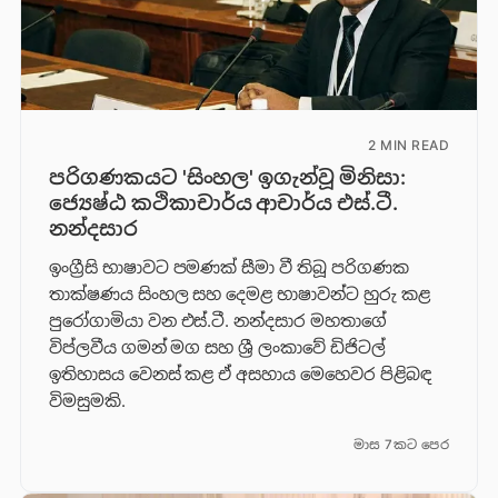
2 MIN READ
පරිගණකයට 'සිංහල' ඉගැන්වූ මිනිසා:
ජ්‍යෙෂ්ඨ කථිකාචාර්ය ආචාර්ය එස්.ටී.
නන්දසාර
ඉංග්‍රීසි භාෂාවට පමණක් සීමා වී තිබූ පරිගණක
තාක්ෂණය සිංහල සහ දෙමළ භාෂාවන්ට හුරු කළ
පුරෝගාමියා වන එස්.ටී. නන්දසාර මහතාගේ
විප්ලවීය ගමන් මග සහ ශ්‍රී ලංකාවේ ඩිජිටල්
ඉතිහාසය වෙනස් කළ ඒ අසහාය මෙහෙවර පිළිබඳ
විමසුමකි.
මාස 7කට පෙර