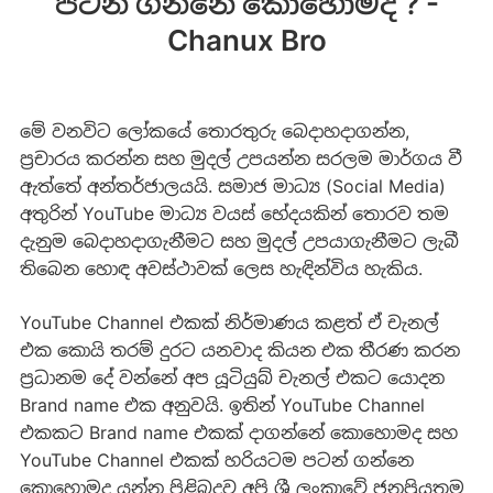
පටන් ගන්නෙ කොහොමද ? -
Chanux Bro
මේ ​වනවිට ලෝකයේ තොරතුරු බෙදාහදාගන්න,
ප්‍රචාරය කරන්න සහ මුදල් උපයන්න සරලම මාර්ගය වී
ඇත්තේ අන්තර්ජාලයයි. සමාජ මාධ්‍ය (Social Media)
අතුරින් YouTube මාධ්‍ය වයස් භේදයකින් තොරව තම
දැනුම බෙදාහදාගැනීමට සහ මුදල් උපයාගැනීමට ලැබී
තිබෙන හොඳ අවස්ථාවක් ලෙස හැඳින්විය හැකිය.
YouTube Channel එකක් නිර්මාණය කළත් ඒ චැනල්
එක කොයි තරම් දුරට යනවාද කියන එක තීරණ කරන
ප්‍රධානම දේ ​වන්නේ අප යූටියුබ් චැනල් එකට යොදන
Brand name එක අනුවයි. ඉතින් YouTube Channel
එකකට Brand name එකක් දාගන්නේ කොහොමද සහ
YouTube Channel එකක් හරියටම පටන් ගන්නෙ
කොහොමද යන්න පිළිබදව අපි ශ්‍රී ලංකාවේ ජනප්‍රියතම