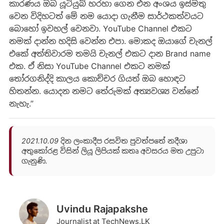
කාරණය ඔබ යූටියුබ් හරහා ගෙන එන අංශය ඉස්මතු
වෙන විදිහටත් මේ නම යොදා ගැනීම සාර්ථකත්වයට
බොහෝ ඉවහල් වෙනවා. YouTube Channel එකට
නමක් දාන්න හදිසි වෙන්න එපා. මොකද ඔයාගේ චැනල්
එකේ අත්තිවාරම තමයි චැනල් එකට දාන Brand name
එක. ඒ නිසා YouTube Channel එකට නමක්
තෝරගනිද්දි කාලය කොච්චර ගියත් ඔබ හොඳට
හිතන්න. යොදන නමට තේරුමක් අත්‍යවශ්‍ය ​වන්නේ
නැහැ.”
2021.10.09 දින ලංකාදීප රසවිත පුවත්පතේ නදීශා
අතුකෝරළ විසින් ලියූ ලිපියක් කතෘ අවසරය මත උපුටා
ගැනුණි.
Uvindu Rajapakshe
Journalist at TechNews.LK