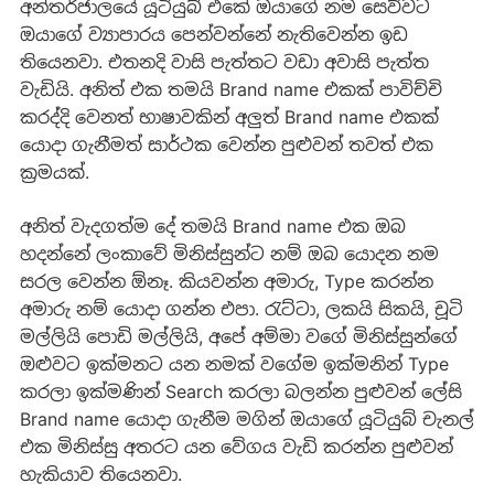
අන්තර්ජාලයේ යූටියුබ් එකේ ඔයාගේ නම සෙව්වට
ඔයාගේ ව්‍යාපාරය පෙන්වන්නේ නැතිවෙන්න ඉඩ
තියෙනවා. එතනදි වාසි පැත්තට වඩා අවාසි පැත්ත
වැඩියි. අනිත් එක තමයි Brand name එකක් පාවිච්චි
කරද්දි වෙනත් භාෂාවකින් අලුත් Brand name එකක්
යොදා ගැනීමත් සාර්ථක වෙන්න පුළුවන් තවත් එක
ක්‍රමයක්.
අනිත් වැදගත්ම දේ තමයි Brand name එක ඔබ
හදන්නේ ලංකාවේ මිනිස්සුන්ට නම් ඔබ යොදන නම
සරල වෙන්න ඕනෑ. කියවන්න අමාරු, Type කරන්න
අමාරු නම් යොදා ගන්න එපා. රැට්ටා, ලකයි සිකයි, චූටි
මල්ලියි පොඩි මල්ලියි, අපේ අම්මා වගේ මිනිස්සුන්ගේ
ඔළුවට ඉක්මනට යන නමක් වගේම ඉක්මනින් Type
කරලා ඉක්මණින් Search කරලා බලන්න පුළුවන් ලේසි
Brand name යොදා ගැනීම මගින් ඔයාගේ යූටියුබ් චැනල්
එක මිනිස්සු අතරට යන වේගය වැඩි කරන්න පුළුවන්
හැකියාව තියෙනවා.