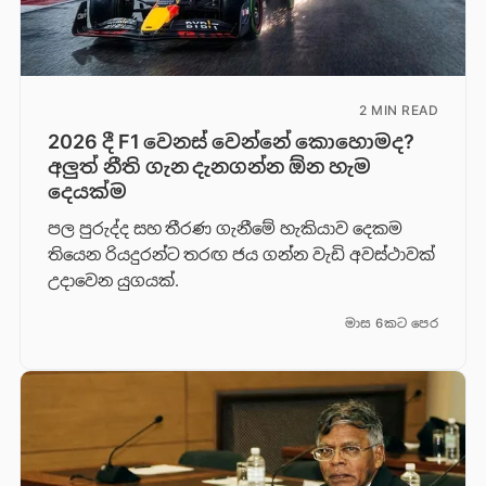
2 MIN READ
2026 දී F1 වෙනස් වෙන්නේ කොහොමද?
අලුත් නීති ගැන දැනගන්න ඕන හැම
දෙයක්ම
පල පුරුද්ද සහ තීරණ ගැනීමේ හැකියාව දෙකම
තියෙන රියදුරන්ට තරඟ ජය ගන්න වැඩි අවස්ථාවක්
උදාවෙන යුගයක්.
මාස 6කට පෙර