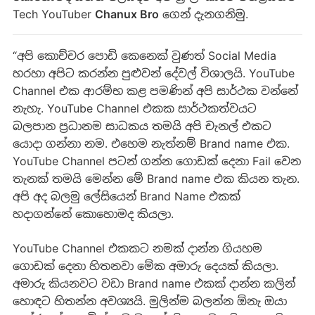
Tech YouTuber
Chanux Bro
ගෙන් දැනගනිමු.
“අපි කොච්චර පොඩි කෙනෙක් වුණත්​ Social Media
හරහා අපිට කරන්න පුළුවන් දේවල් විශාලයි. YouTube
Channel එක ආරම්භ කළ පමණින් අපි සාර්ථක ​වන්නේ
නැහැ. YouTube Channel එකක සාර්ථකත්වයට
බලපාන ප්‍රධානම සාධකය තමයි අපි චැනල් එකට
යොදා ගන්නා නම. එහෙම නැත්නම් Brand name එක.
YouTube Channel පටන් ගන්න ගොඩක් දෙනා Fail වෙන
තැනක් තමයි මෙන්න මේ Brand name එක කියන තැන.
අපි අද බලමු ලේසියෙන් Brand Name එකක්
හදාගන්නේ කොහොමද කියලා.
YouTube Channel එකකට නමක් දාන්න ගියහම
ගොඩක් දෙනා හිතනවා මේක අමාරු දෙයක් කියලා.
අමාරු කියනවට වඩා Brand name එකක් දාන්න කලින්
හොඳට හිතන්න අවශ්‍යයි. මුලින්ම බලන්න ඕනැ ඔයා