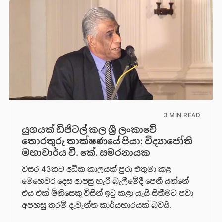
3 MIN READ
යුගයක් ඩිජිටල් කල ශ්‍රී ලංකාවේ
තොරතුරු තාක්ෂණයේ පියා: විද්‍යාජෝති
මහාචාර්ය වී. කේ. සමරනායක
වසර 43කට අධික කාලයක් පුරා එතුමා කළ
මෙහෙවර දෙස ආපසු හැරී බැලීමේදී පෙනී යන්නේ
එය එක් මිනිසෙකු විසින් ඉටු කළා යැයි සිතීමට පවා
අපහසු තරම් දැවැන්ත කාර්යභාරයක් බවයි.