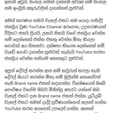
ඉතාම අඩුයි. සිංහල නමක් දාන්නම අවශ්‍ය නම් සිංහල
නම ඉංග්‍රීසි අකුරුවලින් දාගන්නත් පුළුවන්.
අනිත් කාරණය තමයි චැනල් එකට නම යොදා ගනිද්දි
ජනප්‍රිය වුණ YouTube Channel අරගෙන, උදාහරණයක්
විදිහට ජනයි ප්‍රියයි, ලකයි සිකයි වගේ ජනප්‍රිය වෙන්න
නම් දෙන්නෙක් එක්ක එකතු වෙන්න ඕනැ කියලා
ගොඩක් අය හිතනවා. දක්ෂතා තියෙන දෙන්නෙක් නම්
වැඩේ ගොඩ දාගන්න පුළුවන්. හැබැයි YouTube හරහා
ජනප්‍රිය වෙන්න තනියම කෙනකුට පුළුවන්.
අලුත් දේවල් කරන්න ආස නම් කවුරුත් කරලා නැති
දේවල් ඔයාට කරන්න ඕනැ නම් මුලින්ම කොහේවත්
නැති Brand name එකක් හදාගන්න. විශේෂයෙන් ඔබේ
පෞර්ෂය වගේම ඔබව මිනිස්සු අතරට යන්නේ ඔබ
චැනල් එකට දාන Brand name එකත් එක්ක. යූටියුබ්
චැනල් එකට නමක් දාද්දි ප්‍රවීණයන්ගෙන් අදහස් ගන්න.
YouTube කරන අයගෙන් උපදෙස් ගන්න. අනෙක්