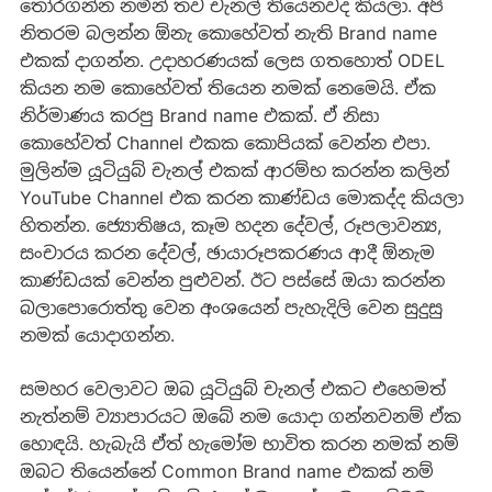
තෝරගන්න නමින් තව චැනල් තියෙනවද කියලා. අපි
නිතරම බලන්න ඕනැ කොහේවත් නැති Brand name
එකක් දාගන්න. උදාහරණයක් ලෙස ගතහොත් ODEL
කියන නම කොහේවත් තියෙන නමක් නෙමෙයි. ඒක
නිර්මාණය කරපු Brand name එකක්. ඒ නිසා
කොහේවත් Channel එකක කොපියක් වෙන්න එපා.
මුලින්ම යූටියුබ් චැනල් එකක් ආරම්භ කරන්න කලින්
YouTube Channel එක කරන කාණ්ඩය මොකද්ද කියලා
හිතන්න. ජ්‍යොතිෂය, කෑම හදන දේවල්, රූපලාවන්‍ය,
සංචාරය කරන දේවල්, ඡායාරූපකරණය ආදී ඕනැම
කාණ්ඩයක් වෙන්න පුළුවන්. ඊට පස්සේ ඔයා කරන්න
බලාපොරොත්තු ​ෙවන අංශයෙන් පැහැදිලි වෙන සුදුසු
නමක් යොදාගන්න.
සමහර වෙලාවට ඔබ යූටියුබ් චැනල් එකට එහෙමත්
නැත්නම් ව්‍යාපාරයට ඔබේ නම යොදා ගන්නවනම් ඒක
හොඳයි. හැබැයි ඒත් හැමෝම භාවිත කරන නමක් නම්
ඔබට තියෙන්නේ Common Brand name එකක් නම්